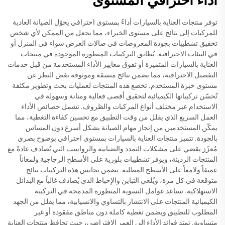
أداء احترافي المستوى
توفر منتجات العناية بالسيارات أداءً بمستوى احترافي يحوّل الصيانة العادية
للمركبات إلى نتائج على مستوى الخبراء، مما يجعل من الممكن لأي شخص
تحقيق تشطيبات بجودة المعروضات في صالات العرض سواء في المنزل أو
في البيئات الاحترافية. تُطابق التركيبات المتطورة الموجودة في منتجات
العناية بالسيارات المتميزة أو تفوق معايير الأداء المستخدمة من قبل خدمات
التفصيل الاحترافية، مما يضمن نتائج متسقة وموثوقة بغض النظر عن
مستوى خبرة المستخدم. تخضع هذه المنتجات لعمليات بحث وتطوير مكثفة
تُحسّن تركيباتها الكيميائية لتحقيق أقصى فعالية ومتانة وسهولة في
الاستخدام عبر مختلف أنواع المركبات والظروف. تشمل خصائص الأداء
العمل السريع الذي يقلل من وقت التطبيق مع تحسين كفاءة التغطية، مما
يمكّن المستخدمين من إنجاز مهام الصيانة بشكل أسرع دون المساس
بالجودة. تتميز منتجات العناية بالسيارات بمستوى احترافي بوضوح بصري
مُعزّز يقضي على مشكلات التمدد والضبابية والرواسب التي تُصادف عادةً مع
المنتجات الرديئة، ويوفر تشطيبات بلورية على الأسطح الزجاجية ولمعاناً
عميقاً ولامعاً على الأسطح المطلية. يضمن تجانس هذه التركيبات نتائج
متوقعة في كل مرة، ويُلغي التباين والإحباط الذي يُصادف غالباً مع البدائل
الاستهلاكية. تساعد عوامل التسوية المتطورة المدمجة في التركيبة
الكيميائية المنتجات على الانتشار بالتساوي والانسيابية، مما يقلل من الجهد
المطلوب للتطبيق ويضمن تغطية كاملة دون مناطق مفقودة أو غير
متساوية. تمتد فوائد الأداء إلى العمر الافتراضي، حيث تحافظ منتجات العناية