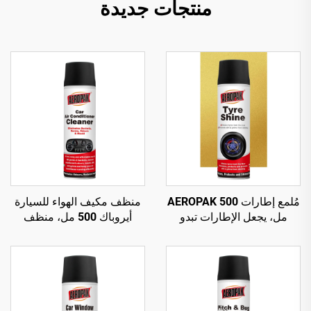
منتجات جديدة
مُلمع إطارات AEROPAK 500
منظف مكيف الهواء للسيارة
مل، يجعل الإطارات تبدو
أيروباك 500 مل، منظف
جديدة، عبوة وزنها 460 غرام
مكيف سيارة آمن وغير ضار
للعناية بالإطارات