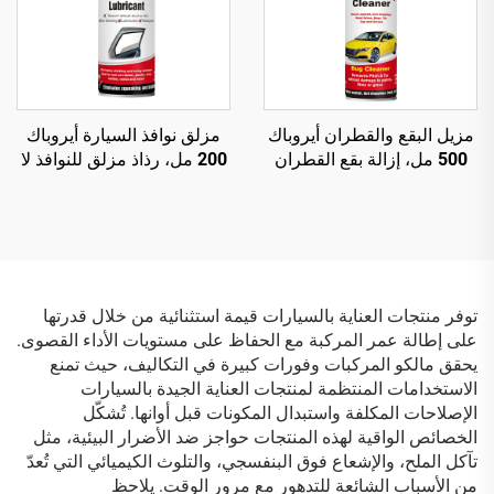
مزيل البقع والقطران أيروباك
مزلق نوافذ السيارة أيروباك
500 مل، إزالة بقع القطران
200 مل، رذاذ مزلق للنوافذ لا
وفضلات الطيور والأوساخ
يترك بقع
العالقة بالطرق
توفر منتجات العناية بالسيارات قيمة استثنائية من خلال قدرتها
على إطالة عمر المركبة مع الحفاظ على مستويات الأداء القصوى.
يحقق مالكو المركبات وفورات كبيرة في التكاليف، حيث تمنع
الاستخدامات المنتظمة لمنتجات العناية الجيدة بالسيارات
الإصلاحات المكلفة واستبدال المكونات قبل أوانها. تُشكّل
الخصائص الواقية لهذه المنتجات حواجز ضد الأضرار البيئية، مثل
تآكل الملح، والإشعاع فوق البنفسجي، والتلوث الكيميائي التي تُعدّ
من الأسباب الشائعة للتدهور مع مرور الوقت. يلاحظ