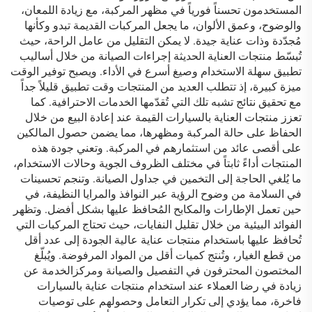
المستخدمون تحسناً فورياً في مظهر المركبة، مع زيادة اللمعان،
والوضوح، وعمق الألوان، ما يجعل المركبات القديمة تبدو وكأنها
مُجدّدة وذات عناية جيدة. لا يمكن التقليل من عامل الراحة، حيث
تُبسّط منتجات العناية الحديثة إجراءات الصيانة من خلال أساليب
تطبيق سهلة الاستخدام وصيغ أسرع في الأداء. ويصبح توفير الوقت
ميزة كبيرة، إذ تتطلب العديد من المنتجات وقت تطبيق قليلاً جداً
مع تحقيق نتائج تشبه تلك التي تُقدّمها الخدمات الاحترافية. كما
تعزز منتجات العناية بالسيارات القيمة عند إعادة البيع من خلال
الحفاظ على حالة المركبة ومظهرها، مما يضمن حصول المالكين
على أقصى عائد من استثمارهم في المركبة. وتعني جودة هذه
المنتجات أداءً ثابتاً في مختلف الظروف الجوية وحالات الاستخدام،
ما يُلغي الحاجة إلى التخمين في جداول الصيانة. وتنجم تحسينات
في السلامة من وضوح الرؤية عبر النوافذ والمرايا النظيفة، في
حين تعمل الإطارات والمكابح المُحافظ عليها بشكل أفضل. وتظهر
الفوائد البيئية من خلال تقليل النفايات، حيث تحتاج المركبات التي
تُحافظ عليها باستخدام منتجات عناية عالية الجودة إلى عدد أقل
من قطع الغيار، وتُنتج كميات أقل من المواد المرفوضة. ويُبلّغ
المختصون المحترفون في التفصيل والصيانة ومركزالخدمة عن
زيادة في رضا العملاء عند استخدام منتجات عناية بالسيارات
فاخرة، مما يؤدي إلى تكرار التعامل وحصولهم على توصيات