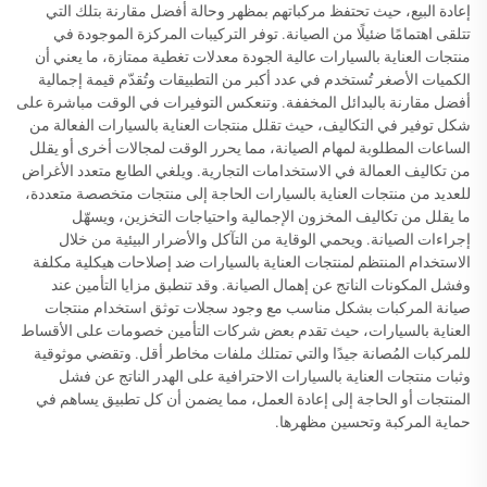
إعادة البيع، حيث تحتفظ مركباتهم بمظهر وحالة أفضل مقارنة بتلك التي
تتلقى اهتمامًا ضئيلًا من الصيانة. توفر التركيبات المركزة الموجودة في
منتجات العناية بالسيارات عالية الجودة معدلات تغطية ممتازة، ما يعني أن
الكميات الأصغر تُستخدم في عدد أكبر من التطبيقات وتُقدّم قيمة إجمالية
أفضل مقارنة بالبدائل المخففة. وتنعكس التوفيرات في الوقت مباشرة على
شكل توفير في التكاليف، حيث تقلل منتجات العناية بالسيارات الفعالة من
الساعات المطلوبة لمهام الصيانة، مما يحرر الوقت لمجالات أخرى أو يقلل
من تكاليف العمالة في الاستخدامات التجارية. ويلغي الطابع متعدد الأغراض
للعديد من منتجات العناية بالسيارات الحاجة إلى منتجات متخصصة متعددة،
ما يقلل من تكاليف المخزون الإجمالية واحتياجات التخزين، ويسهّل
إجراءات الصيانة. ويحمي الوقاية من التآكل والأضرار البيئية من خلال
الاستخدام المنتظم لمنتجات العناية بالسيارات ضد إصلاحات هيكلية مكلفة
وفشل المكونات الناتج عن إهمال الصيانة. وقد تنطبق مزايا التأمين عند
صيانة المركبات بشكل مناسب مع وجود سجلات توثق استخدام منتجات
العناية بالسيارات، حيث تقدم بعض شركات التأمين خصومات على الأقساط
للمركبات المُصانة جيدًا والتي تمتلك ملفات مخاطر أقل. وتقضي موثوقية
وثبات منتجات العناية بالسيارات الاحترافية على الهدر الناتج عن فشل
المنتجات أو الحاجة إلى إعادة العمل، مما يضمن أن كل تطبيق يساهم في
حماية المركبة وتحسين مظهرها.