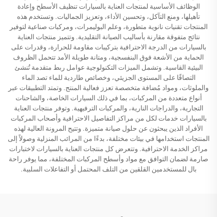
الوظائف الأساسية لمنتجات العناية بالسيارات تنظيف الأسطح وإعادة
تأهيلها، ومنع التآكل، وتحسين الأداء، وتعزيز الجماليات. وتستخدم هذه
المنتجات تقنيات نانوية متطورة، وعلم البوليمرات، ومركبات صناعية لتوفير
نتائج متفوقة مقارنة بأساليب الصيانة التقليدية. وتتميز منتجات العناية
بالسيارات من الدرجة الاحترافية بتركيبات مقاومة للحرارة، وقدرات على
الحماية من الأشعة فوق البنفسجية، ومتانة طويلة الأمد تتحمل الظروف
البيئية القاسية. وتشمل الميزات التكنولوجية عوامل ربط متقدمة تُنشئ
التصاقًا على المستوى الجزيئي، وخصائص طاردية للماء تصد الماء
والملوثات، ومواد مُضافة متخصصة تعزز فعالية المنتج. وتمتد التطبيقات عبر
أنواع متعددة من المركبات، بما في ذلك السيارات الخاصة، والشاحنات
التجارية، والدراجات النارية، والمركبات الترفيهية. وتوفر منتجات العناية
بالسيارات خدمات لكل من مراكز التفاصيل الاحترافية وأصحاب المركبات
الأفراد الذين يبحثون عن حلول صيانة متميزة. وتتيح المرونة العالية لهذه
المنتجات استخدامها في بيئات مختلفة، بدءًا من المرائب المنزلية وصولاً إلى
مراكز الخدمة الاحترافية. وتتعرض كل منتجات العناية بالسيارات لاختبارات
صارمة لضمان التوافق مع مواد وأسطح المركبات المختلفة، مما يوفر راحة
بال للمستخدمين القلقين من التلف المحتمل أو التفاعلات السلبية.