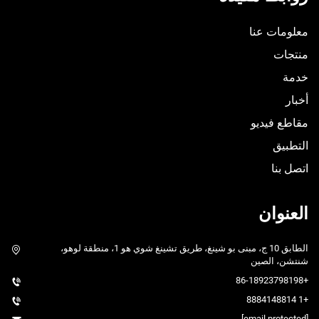
معلومات عنا
منتجات
خدمة
أخبار
مقاطع فيديو
التطبيق
اتصل بنا
العنوان
الطابق 10 ج، مبنى بو شينغ، طريق تشينغ شوي هو 1، منطقة لوهو،
شنتشن، الصين
+86-18923798198
+1 8884148814
[email protected]