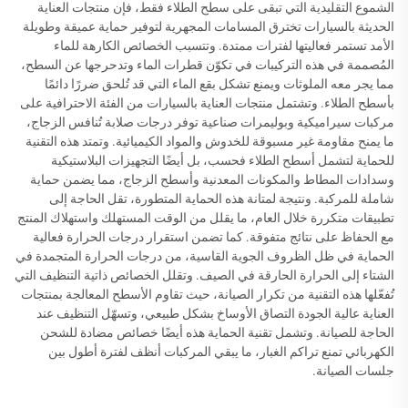
الشموع التقليدية التي تبقى على سطح الطلاء فقط، فإن منتجات العناية
الحديثة بالسيارات تخترق المسامات المجهرية لتوفير حماية عميقة وطويلة
الأمد تستمر فعاليتها لفترات ممتدة. وتتسبب الخصائص الكارهة للماء
المُصممة في هذه التركيبات في تكوّن قطرات الماء وتدحرجها عن السطح،
مما يجر معه الملوثات ويمنع تشكل بقع الماء التي قد تُلحق ضررًا دائمًا
بأسطح الطلاء. وتشتمل منتجات العناية بالسيارات من الفئة الاحترافية على
مركبات سيراميكية وبوليمرات صناعية توفر درجات صلابة تُنافس الزجاج،
ما يمنح مقاومة غير مسبوقة للخدوش والمواد الكيميائية. وتمتد هذه التقنية
للحماية لتشمل أسطح الطلاء فحسب، بل أيضًا التجهيزات البلاستيكية
وسدادات المطاط والمكونات المعدنية وأسطح الزجاج، مما يضمن حماية
شاملة للمركبة. ونتيجة لمتانة هذه الحماية المتطورة، تقل الحاجة إلى
تطبيقات متكررة خلال العام، ما يقلل من الوقت المستهلك واستهلاك المنتج
مع الحفاظ على نتائج متفوقة. كما تضمن استقرار درجات الحرارة فعالية
الحماية في ظل الظروف الجوية القاسية، من درجات الحرارة المتجمدة في
الشتاء إلى الحرارة الحارقة في الصيف. وتقلل الخصائص ذاتية التنظيف التي
تُفعّلها هذه التقنية من تكرار الصيانة، حيث تقاوم الأسطح المعالجة بمنتجات
العناية عالية الجودة التصاق الأوساخ بشكل طبيعي، وتسهّل التنظيف عند
الحاجة للصيانة. وتشمل تقنية الحماية هذه أيضًا خصائص مضادة للشحن
الكهربائي تمنع تراكم الغبار، ما يبقي المركبات أنظف لفترة أطول بين
جلسات الصيانة.