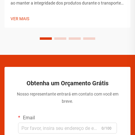
ao manter a integridade dos produtos durante o transporte.
Desde flutuações de temperatura até mudanças de pressão
e preocupações com manipulação, os fabricantes de
VER MAIS
aerossóis devem implementar soluções abrangentes para
assegurar a estabilidade do produto.
Obtenha um Orçamento Grátis
Nosso representante entrará em contato com você em
breve.
Email
0/100