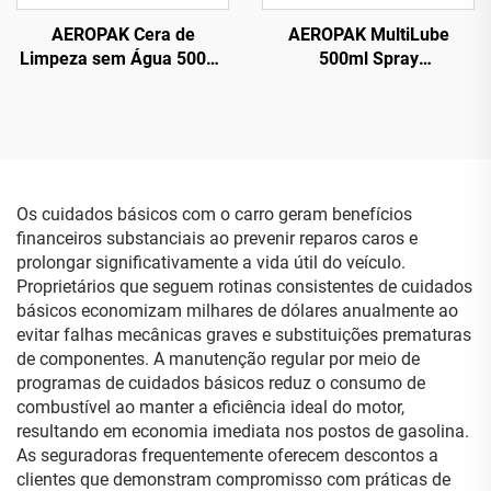
AEROPAK Cera de
AEROPAK MultiLube
Limpeza sem Água 500ml
500ml Spray
Limpeza da Superfície do
Multifuncional Tudo em
Carro e Cera para
Um com Lubrificante
Carroceria
Antiferrugem
Os cuidados básicos com o carro geram benefícios
financeiros substanciais ao prevenir reparos caros e
prolongar significativamente a vida útil do veículo.
Proprietários que seguem rotinas consistentes de cuidados
básicos economizam milhares de dólares anualmente ao
evitar falhas mecânicas graves e substituições prematuras
de componentes. A manutenção regular por meio de
programas de cuidados básicos reduz o consumo de
combustível ao manter a eficiência ideal do motor,
resultando em economia imediata nos postos de gasolina.
As seguradoras frequentemente oferecem descontos a
clientes que demonstram compromisso com práticas de