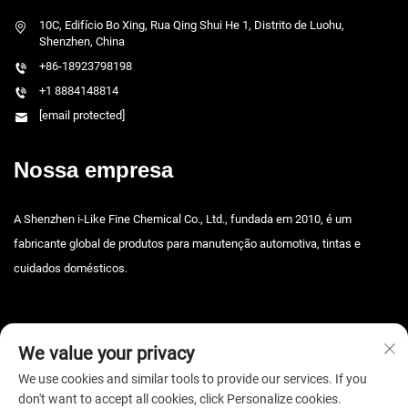
10C, Edifício Bo Xing, Rua Qing Shui He 1, Distrito de Luohu,
Shenzhen, China
+86-18923798198
+1 8884148814
[email protected]
Nossa empresa
A Shenzhen i-Like Fine Chemical Co., Ltd., fundada em 2010, é um
fabricante global de produtos para manutenção automotiva, tintas e
cuidados domésticos.
We value your privacy
We use cookies and similar tools to provide our services. If you
don't want to accept all cookies, click Personalize cookies.
Direitos autorais © 2025 Shenzhen i-Like Fine Chemical Co., Ltd. Todos os