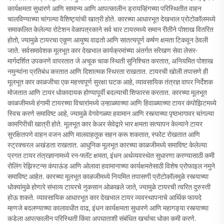
कार्यक्षमता सुधारणे आणि सामान्य आणि आपत्कालीन ड्रायव्हिंगच्या परिस्थितीत वाहन
चालविण्याच्या चांगल्या वैशिष्ट्यांची खात्री होते. कारच्या आधारभूत देखभाल प्रोटोकॉलमध्ये
समाकलित केलेल्या रोटेशन वेळापत्रकाने सर्व चार टायरमध्ये समान रीतीने पोशाख वितरित
होतो, ज्यामुळे टायरचा एकूण आयुष्य वाढतो आणि सातत्यपूर्ण कर्षण क्षमता टिकवून ठेवली
जाते. सर्वसमावेशक मूलभूत कार देखभाल कार्यक्रमांच्या अंतर्गत संरेखण सेवा लेसर-
मार्गदर्शित उपकरणे वापरतात जे अचूक चाक स्थिती सुनिश्चित करतात, अनियमित पोशाख
नमुन्यांना प्रतिबंध करतात आणि दिशात्मक स्थिरता राखतात. टायरची खोली तपासणे ही
मूलभूत कार काळजीचा एक महत्त्वपूर्ण सुरक्षा घटक आहे, व्यावसायिक तंत्रज्ञ वापर निर्देशक
मोजतात आणि टायर धोकादायक होण्यापूर्वी बदल्याची शिफारस करतात. कारच्या मूलभूत
काळजीमध्ये हंगामी टायरच्या विचारांमध्ये उन्हाळ्याच्या आणि हिवाळ्याच्या टायर कंपोझिटमध्ये
स्विच करणे समाविष्ट आहे, ज्यामुळे वेगवेगळ्या हवामान आणि रस्त्याच्या पृष्ठभागावर चांगल्या
कामगिरीची खात्री होते. मूलभूत कार केअर सेवेद्वारे भार क्षमता सत्यापन केल्याने टायर
सुरक्षितपणे वाहन वजन आणि मालवाहतूक सहन करू शकतात, स्फोट रोखतात आणि
स्ट्रक्चरल अखंडता राखतात. आधुनिक मूलभूत कारच्या काळजीमध्ये समाविष्ट केलेल्या
प्रगत टायर तंत्रज्ञानामध्ये रन-फ्लॅट क्षमता, इंधन अर्थव्यवस्थेत सुधारणा करण्यासाठी कमी
रोलिंग रेझिस्टन्स कंपाऊंड आणि ओलावा हवामानाच्या कार्यक्षमतेसाठी विशेष प्रोफाइल नमुने
समाविष्ट आहेत. कारच्या मूलभूत काळजीमध्ये नियमित तपासणी प्रोटोकॉलमुळे रस्त्याच्या
धोक्यांमुळे होणारे संभाव्य टायरचे नुकसान ओळखले जाते, ज्यामुळे टायरची त्वरित दुरुस्ती
होऊ शकते. व्यावसायिक आधारभूत कार देखभाल टायर व्यवस्थापनाचे आर्थिक फायदे
म्हणजे बदलण्याच्या कालावधीत वाढ, इंधन कार्यक्षमता सुधारणे आणि महागड्या रस्त्याच्या
कडेला आपत्कालीन परिस्थिती किंवा अपघाताशी संबंधित खर्चाचा धोका कमी करणे.