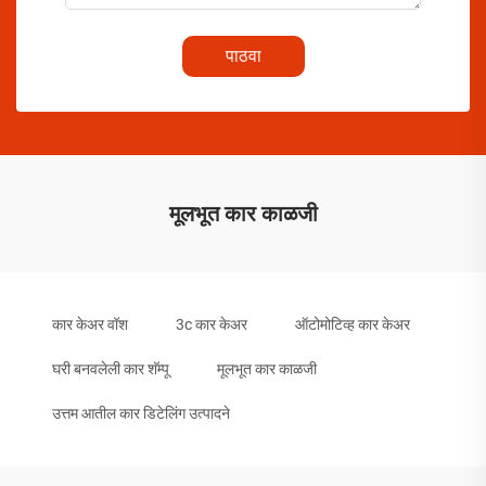
पाठवा
मूलभूत कार काळजी
कार केअर वॉश
3c कार केअर
ऑटोमोटिव्ह कार केअर
घरी बनवलेली कार शॅम्पू
मूलभूत कार काळजी
उत्तम आतील कार डिटेलिंग उत्पादने