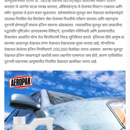
फॉर्म्युलेशनमध्ये प्रगत अॅडिटिव्ह पॅकेजेस डिटर्जंट्सद्वारे अतिरिक्त संरक्षण प्रदान
करतात जे अंतर्गत घटक स्वच्छ करतात, ऑक्सिडेन्ट्स जे तेलाच्या विघटन टाळतात आणि
घर्षण सुधारक जे इंधन बचत सुधारतात. सर्वसमावेशक मूलभूत कार देखभाल कार्यक्रमांद्वारे
उपलब्ध नियमित तेल विश्लेषण सेवा तेलाच्या स्थितीचे परीक्षण करतात आणि महागड्या
दुरुस्ती होण्यापूर्वी संभाव्य इंजिन समस्या ओळखतात. व्यावसायिक मूलभूत कार काळजीचा
पद्धतशीर दृष्टिकोन उत्पादकाच्या वैशिष्ट्ये, ड्रायव्हिंग परिस्थिती आणि हवामानातील
विचारांवर आधारित योग्य तेल चिपचिपाची निवड सुनिश्चित करतो. इंजिनचा दीर्घ आयुष्य हा
कारच्या आधारभूत देखभाल वंगण देखभाल देखभालचा मुख्य फायदा आहे, योग्यरित्या
देखभाल केलेल्या इंजिन नियमितपणे 200,000 मैलांपेक्षा जास्त असतात. कारच्या मूलभूत
देखभाल इंजिन संरक्षणाद्वारे खर्चाची बचत लक्षणीय प्रमाणात जमा होते, कारण प्रतिबंधित
दुरुस्ती वाहनाच्या आयुष्यातील नियमित देखभाल खर्चापेक्षा जास्त आहे.