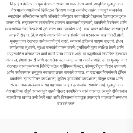
डिझाइन केलेल्या अचूक देखभाल साधनांचा वापर केला जातो. आधुनिक मूलभूत कार
देखभाल प्रणालीमध्ये डिजिटल निरीक्षण क्षमता समाविष्ट आहेत, ज्यामुळे मालकांना
स्मार्टफोन अ‍ॅप्लिकेशन्स आणि ऑनबोर्ड कॉम्प्युटर प्रणालींद्वारे देखभाल वेळापत्रक ट्रॅक
करता येते. तंत्रज्ञानात स्वयंचलित आठवण काढण्याची प्रणाली, कामगिरी विश्लेषण आणि
व्यावसायिक सेवा नेटवर्कशी एकीकरण यांचा समावेश आहे. याचा वापर कॉम्पॅक्ट कारपासून ते
लक्झरी सेडान, SUV आणि व्यावसायिक वाहनांपर्यंत सर्व प्रकारच्या वाहनांसाठी होतो.
मूलभूत कार देखभाल अनेक कार्ये पूर्ण करते, ज्यामध्ये इंजिनचे आयुष्य वाढवणे, इंधन
कार्यक्षमता सुधारणे, सुरक्षा मानकांचे पालन करणे, पुनर्विक्री मूल्य संरक्षित ठेवणे आणि
अप्रत्याशित ब्रेकडाउन कमी करणे यांचा समावेश आहे. या पद्धतीमध्ये नियोजित देखभाल
अंतराल, हंगामी तयारी आणि प्रागतिक घटक बदल यांचा समावेश आहे. उन्नत मूलभूत कार
देखभाल कार्यक्रमांमध्ये सिंथेटिक तेल, प्रीमियम फिल्टर, कॉम्प्युटरीकृत निदान उपकरणे
आणि पर्यावरणास अनुकूल स्वच्छता उपाय वापरले जातात. या देखभाल नियमांमध्ये इंजिन
कामगिरी, ट्रान्समिशन कार्यक्षमता, कूलिंग प्रणालीची कार्यक्षमता, विद्युत घटक आणि
संरचनात्मक अखंडता यांसह महत्त्वाच्या वाहन प्रणालींचा समावेश आहे. मूलभूत कार
देखभालीच्या संपूर्ण स्वरूपामुळे वाहने शिखर कामगिरीवर कार्य करतात, त्यामुळे दीर्घकालीन
मालकीच्या खर्चात कमी केली जाते आणि विश्वासार्ह वाहतूक उपायांद्वारे चालकाची समाधान
वाढवले जाते.