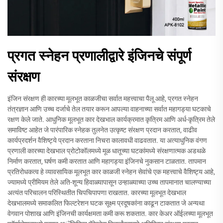
प्रगत स्नेहन प्रणालीद्वारे इंजिनचे संपूर्ण
संरक्षण
इंजिन संरक्षण ही कारच्या मूलभूत काळजीचा सर्वात महत्त्वाचा पैलू आहे, प्रगत स्नेहन
तंत्रज्ञान आणि उच्च दर्जाचे तेल तयार करून आपल्या वाहनाच्या सर्वात महागड्या घटकाचे
रक्षण केले जाते. आधुनिक मूलभूत कार देखभाल कार्यक्रमात कृत्रिम आणि अर्ध-कृत्रिम तेले
समाविष्ट आहेत जे पारंपारिक स्नेहक तुलनेत उत्कृष्ट संरक्षण प्रदान करतात, वाढीव
कार्यप्रदर्शन वैशिष्ट्ये प्रदान करताना निचरा कालावधी वाढवतात. या अत्याधुनिक वंगण
प्रणाली कारच्या देखभाल प्रोटोकॉलमध्ये मूळ धातूच्या घटकांमध्ये संरक्षणात्मक अडथळे
निर्माण करतात, घर्षण कमी करतात आणि महागड्या इंजिनचे नुकसान टाळतात. तापमान
प्रतिरोधकत्व हे व्यावसायिक मूलभूत कार काळजी स्नेहन सेवांचे एक महत्त्वाचे वैशिष्ट्य आहे,
ज्यामध्ये प्रीमियम तेले अति-शून्य हिवाळ्यापासून उन्हाळ्याच्या उच्च तापमानात चालण्याच्या
अत्यंत परिचालन परिस्थितीत चिपचिपापणा राखतात. कारच्या मूलभूत देखभाल
देखभालमध्ये समाकलित फिल्टरेशन घटक सूक्ष्म प्रदूषकांना काढून टाकतात जे अन्यथा
वेगवान पोशाख आणि इंजिनची कार्यक्षमता कमी करू शकतात. कार केअर ऑईलच्या मूलभूत