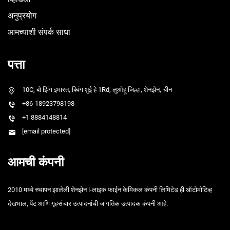
अनुप्रयोग
आमच्याशी संपर्क साधा
पत्ता
10C, बो झिंग इमारत, क्विंग शुई हे 1Rd, लुओहू जिल्हा, शेनझेन, चीन
+86-18923798198
+1 8884148814
[email protected]
आमची कंपनी
2010 मध्ये स्थापन झालेली शेनझेन i-लाइक फाईन केमिकल कंपनी लिमिटेड ही ऑटोमोटिव्ह
देखभाल, पेंट आणि गृहसंचार उत्पादनांची जागतिक उत्पादक कंपनी आहे.