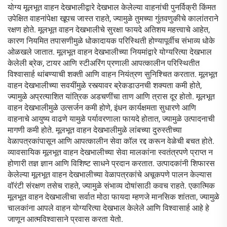
योग्य मूलभूत वाहन देखभालीद्वारे देखभाल केलेल्या वाहनांची पुनर्विक्री किंमत
उपेक्षित वाहनांपेक्षा खूपच जास्त राहते, ज्यामुळे तुमच्या गुंतवणुकीचे कालांतराने
रक्षण होते. मूलभूत वाहन देखभालीचे सुरक्षा फायदे अतिशय महत्त्वाचे आहेत,
कारण नियमित तपासणीमुळे धोकादायक परिस्थिती होण्यापूर्वीच संभाव्य धोके
ओळखले जातात. मूलभूत वाहन देखभालीच्या नियमांद्वारे योग्यरित्या देखभाल
केलेली ब्रेक, टायर आणि स्टीअरिंग प्रणाली आपत्कालीन परिस्थितीत
विश्वासार्ह थांबण्याची शक्ती आणि वाहन नियंत्रण सुनिश्चित करतात. मूलभूत
वाहन देखभालीच्या सवयींमुळे रस्त्यावर ब्रेकडाउनची शक्यता कमी होते,
ज्यामुळे अप्रत्याशित यांत्रिक अडचणींचा ताण आणि त्रास दूर होतो. मूलभूत
वाहन देखभालीमुळे उत्सर्जन कमी होणे, इंधन कार्यक्षमता सुधारणे आणि
वाहनाचे आयुष्य वाढणे यामुळे पर्यावरणाला फायदे होतात, ज्यामुळे उत्पादनाची
मागणी कमी होते. मूलभूत वाहन देखभालीमुळे लांबच्या दुरुस्तीच्या
वेळापत्रकांपासून आणि आपत्कालीन सेवा कॉल रद्द करून वेळेची बचत होते.
व्यावसायिक मूलभूत वाहन देखभालीच्या सेवा मालकांना स्वतंत्रपणे प्राप्त न
होणारी तज्ञ ज्ञान आणि विशिष्ट साधने प्रदान करतात. उत्पादकांनी शिफारस
केलेल्या मूलभूत वाहन देखभालीच्या वेळापत्रकांचे अचूकपणे पालन केल्यास
वॉरंटी संरक्षण तसेच राहते, ज्यामुळे संभाव्य दोषांसाठी कवच राहते. एकात्मिक
मूलभूत वाहन देखभालीचा सर्वात मोठा फायदा म्हणजे मानसिक शांतता, ज्यामुळे
चालकांना आपले वाहन योग्यरित्या देखभाल केलेले आणि विश्वासार्ह आहे हे
जाणून आत्मविश्वासाने प्रवास करता येतो.