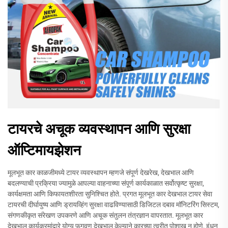
टायरचे अचूक व्यवस्थापन आणि सुरक्षा
ऑप्टिमायझेशन
मूलभूत कार काळजीमध्ये टायर व्यवस्थापन म्हणजे संपूर्ण देखरेख, देखभाल आणि
बदलण्याची प्रक्रिया ज्यामुळे आपल्या वाहनाच्या संपूर्ण कार्यकाळात सर्वोत्कृष्ट सुरक्षा,
कार्यक्षमता आणि किफायतशीरता सुनिश्चित होते. प्रगत मूलभूत कार देखभाल टायर सेवा
टायरची दीर्घायुष्य आणि ड्रायव्हिंग सुरक्षा वाढविण्यासाठी डिजिटल दबाव मॉनिटरिंग सिस्टम,
संगणकीकृत संरेखण उपकरणे आणि अचूक संतुलन तंत्रज्ञान वापरतात. मूलभूत कार
देखभाल कार्यक्रमांद्वारे योग्य फुगवण देखभाल केल्याने कारच्या त्वरीत पोशाख न होणे, इंधन