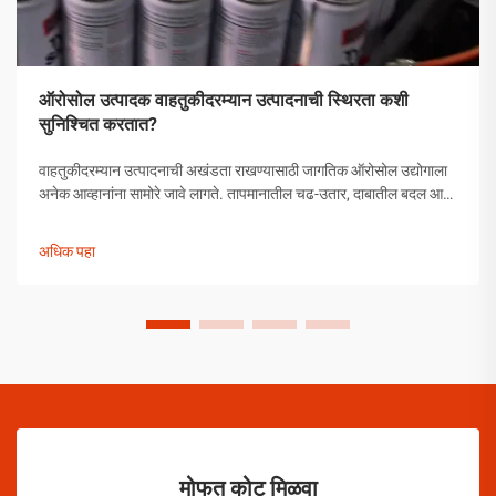
ऑरोसोल उत्पादक वाहतुकीदरम्यान उत्पादनाची स्थिरता कशी
सुनिश्चित करतात?
वाहतुकीदरम्यान उत्पादनाची अखंडता राखण्यासाठी जागतिक ऑरोसोल उद्योगाला
अनेक आव्हानांना सामोरे जावे लागते. तापमानातील चढ-उतार, दाबातील बदल आणि
हाताळणीच्या समस्यांपासून मोकळे व्हायला ऑरोसोल उत्पादकांनी व्यापक
उपाययोजना राबविल्या पाहिजेत.
अधिक पहा
मोफत कोट मिळवा