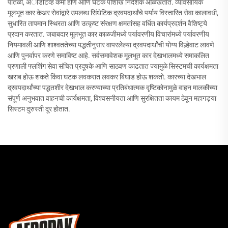
पातळी, अॅडिटिव्ह कमी होणे आणि घटक पोशाख निर्देशक ओळखतात. व्यावसायिक
मूलभूत कार केअर सेवांद्वारे उपलब्ध सिंथेटिक द्रवपदार्थांचे पर्याय विस्तारित सेवा कालावधी,
सुधारित तापमान स्थिरता आणि उत्कृष्ट संरक्षण क्षमतांसह वर्धित कार्यप्रदर्शन वैशिष्ट्ये
प्रदान करतात. जबाबदार मूलभूत कार काळजीमध्ये पर्यावरणीय विचारांमध्ये पर्यावरणीय
नियमावली आणि शाश्वततेच्या पद्धतीनुसार वापरलेल्या द्रवपदार्थांची योग्य विल्हेवाट लावणे
आणि पुनर्वापर करणे समाविष्ट आहे. सर्वसमावेशक मूलभूत कार देखभालमध्ये समाकलित
प्रणाली फ्लशिंग सेवा संचित प्रदूषके आणि साठवण काढतात ज्यामुळे सिस्टमची कार्यक्षमता
खराब होऊ शकते किंवा घटक लवकरात लवकर बिघाड होऊ शकतो. कारच्या देखभाल
द्रवपदार्थांच्या पद्धतशीर देखभाल करण्याच्या प्रतिबंधात्मक दृष्टिकोनामुळे वाहन मालकीच्या
संपूर्ण अनुभवात वाहनची कार्यक्षमता, विश्वसनीयता आणि सुरक्षितता कायम ठेवून महागड्या
सिस्टम दुरुस्ती दूर होतात.