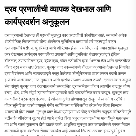
द्रव प्रणालीची व्यापक देखभाल आणि
कार्यप्रदर्शन अनुकूलन
द्रव प्रणाली देखभाल ही प्रभावी मूलभूत कार काळजीची कोनशिला आहे, ज्यामध्ये अनेक
ऑटोमोटिव्ह सिस्टममध्ये योग्य ऑपरेशन सुनिश्चित करणार्या सर्व महत्त्वपूर्ण वाहन
द्रवपदार्थांचे परीक्षण, पुनर्स्थित आणि ऑप्टिमायझेशन समाविष्ट आहे. व्यावसायिक मूलभूत
कार देखभाल कार्यक्रम प्रणालीगत तपासणी आणि पुनर्स्थित वेळापत्रकांद्वारे इंजिन
शीतलक, ट्रान्समिशन द्रव, ब्रेक द्रव, पॉवर स्टीयरिंग द्रव, भिन्नता तेल आणि फ्रंटशील्ड
वॉशर द्रव यावर लक्ष ठेवतात. मूलभूत कार काळजीमध्ये शीतलक प्रणाली देखभाल नियमित
द्रव विश्लेषण आणि उत्पादकाद्वारे मंजूर केलेल्या फॉर्म्युलेशनचा वापर करून बदली करून
इंजिनचे अतिउष्णता, गंज नुकसान आणि फ्रीझ संरक्षण अपयश टाळते. ट्रान्समिशन फ्लुइड
सेवा संपूर्ण मूलभूत कार देखभाल मध्ये समाकलित ट्रान्समिशन जीवन लक्षणीय वाढवून योग्य
वंगण, थंड, आणि संपूर्ण ट्रान्समिशन प्रणाली मध्ये हायड्रॉलिक दबाव राखून. मूलभूत कार
काळजीद्वारे ब्रेक द्रव देखभाल हे ओलावा दूषित होण्यापासून रोखून विश्वसनीय स्टॉपिंग
पॉवर सुनिश्चित करते ज्यामुळे गंभीर स्टॉपिंगच्या परिस्थितीत ब्रेक फेल किंवा सिस्टम
अयशस्वी होऊ शकते. मूलभूत कार केअर प्रोग्राममध्ये सेव्ह स्टीयरिंग फ्लुइड मॉनिटरिंगमुळे
स्टीयरिंग ऑपरेशन सुलभ होते आणि दूषित किंवा अपुरा द्रवपदार्थांच्या पातळीमुळे महागड्या
पंप आणि रॅकचे नुकसान होणे टाळले जाते. आधुनिक मूलभूत कार काळजीमध्ये प्रगत निदान
क्षमतांमध्ये द्रव विश्लेषण सेवांचा समावेश आहे ज्यामध्ये सिस्टम अपयश होण्यापूर्वी दूषित