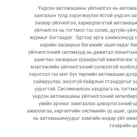
Үндсэн автомашины үйлчилгээ нь автомаш
хангахын тулд хэрэгжүүлэх ёстой үндсэн з
засвар үйлчилгээ, хариуцлагатай автома
үйлчилгээ нь тогтмол тос солих, дугуйн үй
журмыг багтаадаг. Эдгээр арга хэмжээнүүд н
нарийн засварын багажийг ашигладаг бө
үйлчилгээний системүүд нь дижитал хяналтын
ашиглан засварын хуваарьтай ажиллагааг х
мэргэжлийн үйлчилгээний сүлжээтэй холбогд
хэрэгсэл гэх мэт бүх төрлийн автомашин дээ
сайжруулах, аюулгүй байдлын стандартыг хад
үүрэгтэй. Системчилсэн хандлага нь тогтмо
үндсэн автомашины үйлчилгээний хөтөлбөрү
үеийн орчныг хамгаалах цэвэрлэгээний ш
ажиллагаа, хөргөлтийн системийн үр ашиг, ца
нь автомашинуудыг хамгийн өндөр үйл ажил
тээврийн ш