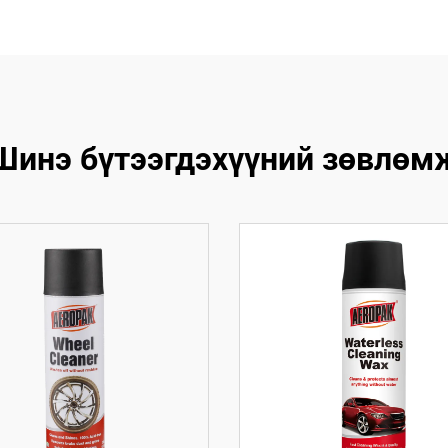
Шинэ бүтээгдэхүүний зөвлөм