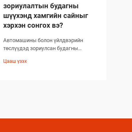
зориулалтын будагны
со
шүүхэнд хамгийн сайныг
бү
хэрхэн сонгох вэ?
бо
Автомашины болон үйлдвэрийн
Өнө
төслүүдэд зориулсан будагны
ком
шийдлийг сонгохдоо тэсвэрт чанар,
бүтэ
Цааш үзэх
Цааш
хэрэглэх хялбар байдал, ажиллагааны
тан
онцлогийг анхаарч үзэх
шин
шаардлагатай. Хуванцар будагны
хүчт
орчин үеийн технологи
тав
мэргэжилтнүүдийн ажлын аргачлалыг
зах
шилжүүлэн хувиргасан...
аши
аши