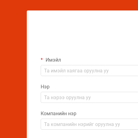
шаардлагатай.
Имэйл
Нэр
Компанийн нэр