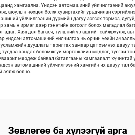
ацаанд хамгаална. Үндсэн автомашиний үйлчилгээний аюул
үлж, аюулын нөхцөл болж хувиртахийг урьдчилан сэргийлн
шиний үйлчилгээний дүрмийн дагуу зогсох тормоз, дугуй, 
 замын ирмэг дээр гэнэтийн зогсолт болох магадлал бага
илгадаг. Хаягдал багасч, түлшний үр ашгийг сайжруулж, 
ар үндсэн автомашиний үйлчилгээ нь орчин үеийн ачааллы
 тусламжийн дуудлагыг арилгах замаар цаг хэмнэх давуу 
 тусдаа хандах боломжгүй мэргэжлийн мэдлэг, тусгай тон
уваарьт мөрдөж байвал баталгааны хамгаалалт хүчинтэй 
 үндсэн автомашиний үйлчилгээний хамгийн их давуу тал 
й аялж болно.
Зөвлөгөө ба хүлээгүй арга