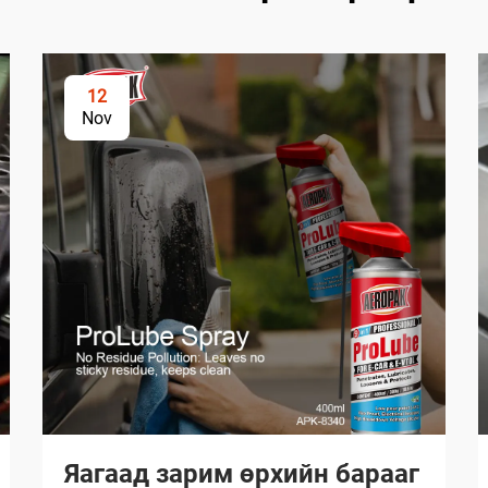
12
Nov
Яагаад зарим өрхийн барааг