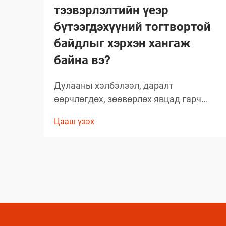
тээвэрлэлтийн үеэр
бүтээгдэхүүний тогтвортой
байдлыг хэрхэн хангаж
байна вэ?
Дулааны хэлбэлзэл, даралт
өөрчлөгдөх, зөөвөрлөх явцад гарч
болох асуудлууд зэрэг олон хүчин
Цааш үзэх
зүйлсийн улмаас глобал аэрозолын
салбар нь тээвэрлэлтийн үеэр
бүтээгдэхүүний бүрэлдэхүүн хэсгийн
бүтэн байдлыг хадгалахад тооless
дундаа сорилтуудтай тулгардаг. Иймд
аэрозол үйлдвэрлэгчид
бүтээгдэхүүний чанарыг хамгаалахын
тулд комплекс арга хэмжээ авах