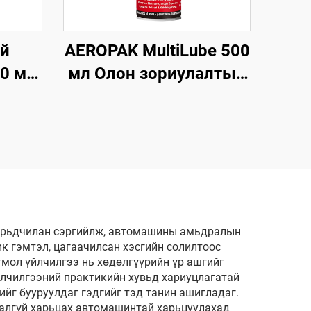
үй
AEROPAK MultiLube 500
00 мл
мл Олон зориулалтын
талын
түрхэц, хамгаалалттай
ийн
анти-зэсэгдэлтийн
түрхэц
г урьдчилан сэргийлж, автомашины амьдралын
к гэмтэл, цагаачилсан хэсгийн солилтоос
мол үйлчилгээ нь хөдөлгүүрийн үр ашгийг
йлчилгээний практикийн хувьд хариуцлагатай
ийг бууруулдаг гэдгийг тэд танин ашигладаг.
алгүй харьцах автомашинтай харьцуулахад