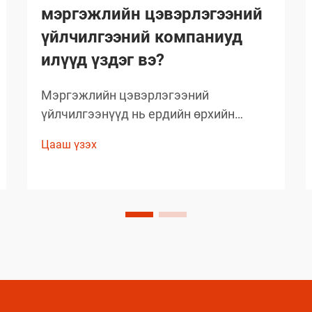
мэргэжлийн цэвэрлэгээний
үйлчилгээний компаниуд
илүүд үздэг вэ?
Мэргэжлийн цэвэрлэгээний
үйлчилгээнүүд нь ердийн өрхийн
цэвэрлэгээний стандартыг давах
Цааш үзэх
чанартай үр дүнг гаргаж, өөрсдийн нэр
хүндийг бий болгосон. Тэд сонгож буй
бараанууд нь таамаглаж сонгосон биш
харин туршлагаар баталгаажсан,
өөрсдийн үр дүнтэй байдлыг нотолсон
шийдлүүд юм.