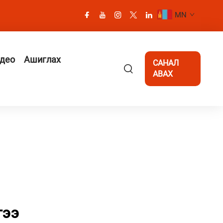
MN
део
Ашиглах
САНАЛ
АВАХ
гээ