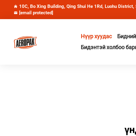
10C, Bo Xing Building, Qing Shui He 1Rd, Luohu District,
[email protected]
Нүүр хуудас
Бидний
Бидэнтэй холбоо бар
үн