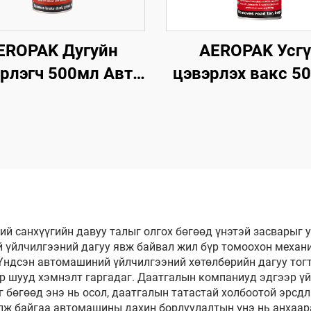
EROPAK Дугуйн
AEROPAK Усг
рлэгч 500мл Авто
цэвэрлэх вакс 5
ивч 510г Дугуйг
Машиний гадна 
эрлэх Зориулсан
цэвэрлэгч, бие
шины Цэвэрлэгч
вакс
ий санхүүгийн давуу талыг олгох бөгөөд үнэтэй засвары
й үйлчилгээний дагуу явж байвал жил бүр томоохон механи
ндсэн автомашиний үйлчилгээний хөтөлбөрийн дагуу тогт
р шууд хэмнэлт гаргадаг. Даатгалын компаниуд эдгээр ү
 бөгөөд энэ нь осол, даатгалын татастай холбоотой эрсдл
лж байгаа автомашины дахин борлуулалтын үнэ нь анхаар