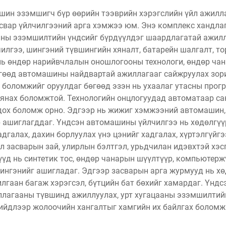
ин эзэмшигч бүр өөрийн тээврийн хэрэгслийн үйл ажилла
асвар үйлчилгээний арга хэмжээ юм. Энэ комплекс хандлаг
шины эзэмшилтийн үндсийг бүрдүүлдэг шаардлагатай ажил
лчилгээ, шингэний түвшингийн хяналт, батарейн шалгалт, т
ь өндөр нарийвчлалын оношлогооны технологи, өндөр чана
гөөд автомашины найдвартай ажиллагааг сайжруулах зор
 боломжийг оруулдаг бөгөөд эзэн нь ухаалаг утасны про
янах боломжтой. Технологийн онцлогуудад автоматаар са
ох боломж орно. Эдгээр нь жижиг хэмжээний автомашин,
р ашиглагддаг. Үндсэн автомашины үйлчилгээ нь хөдөлгүү
галах, дахин борлуулах үнэ цэнийг хадгалах, хүртэлгүйгэ
л засварын зай, улирлын бэлтгэл, урьдчилан идэвхтэй хэ
үд нь синтетик тос, өндөр чанарын шүүлтүүр, компьютерж
ингэнийг ашигладаг. Эдгээр засварын арга журмууд нь х
хилгаан багаж хэрэгсэл, бүтцийн бат бөхийг хамардаг. Үн
лагааны түвшинд ажиллуулах, урт хугацааны эзэмшилтийн
ийдлээр жолоочийн хангалтыг хамгийн их байлгах боломжи