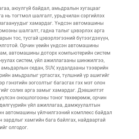
гаа, аюулгүй байдал, амьдралын хугацааг
а нь тогтмол шалгалт, урьдчилан сэргийлэх
лагаануудыг хамардаг. Үндсэн автомашины
ормозны шалгалт, гадна талыг цэвэрлэх арга
рын тос, тусгай цэвэрлэгээний бүтээгдэхүүн,
илготой. Орчин үеийн үндсэн автомашины
грам, автомашины доторх компьютерийн систем
нуулах систем, үйл ажиллагааны шинжилгээ,
 амьдарлын седан, SUV, худалдааны тээврийн
рийн амьдралыг уртасгах, түлшний үр ашигийг
эр гэнэтийн зогсолтыг багасгах гэх мэт олон
сгийг солих арга замыг хамардаг. Дэвшилтэт
үүлсэн оношлогооны тоног төхөөрөмж, орчин
өдөлгүүрийн үйл ажиллагаа, дамжуулалтын
дсэн автомашины үйлчилгээний комплекс байдал
 зардлыг хамгийн бага байлгах, найдвартай
йг олгодог.