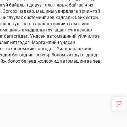
гүй байдлын давуу талыг ярьж байгаа ч их
э. Зогсох чадвар, машины удирдлага эрчимтэй
чиглүүлэх системийг зөв хадгалж байх ёстой.
сдаг тул гэнэт гарах техникийн гэмтлийн
автомашины амьдралын хугацааг сунгаснаар
г багасгадаг. Үндсэн автомашиний үйлчилгээ
талыг илтгэдэг. Мэргэжлийн үндсэн
ог төхөөрөмжийг олгодог. Үйлдвэрлэгчийн
үлдэх бөгөөд ингэснээр боломжит дутагдалд
байж болох бөгөөд жолоочид автомашингаа зөв