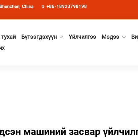
 Shenzhen, China
+86-18923798198
 тухай
Бүтээгдэхүүн
Үйлчилгээ
Мэдээ
Ви
их
дсэн машиний засвар үйлчил