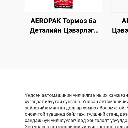
AEROPAK Тормоз ба
A
Деталийн Цэвэрлэгч
Цэвэ
500мл 360° Вентиль
Ан
Секунд хугацаанд
Цэв
Цэвэрлэнэ Тормозын
Ма
Хувьд
Үндсэн автомашиний үйлчилгээ нь их хэмжээн
хугацааг илүүтэй сунгана. Үндсэн автомашини
зайлсхийж мянган доллар хэмнэх боломжтой. Ү
оновчтой түвшинд байлгаж, түлшний станц дээ
хандаж буй үйлчлүүлэгчдэд хөнгөлөлт үзүүлдэг
Зөв үндсэн автомашиний үйлчилгээгээр хадга