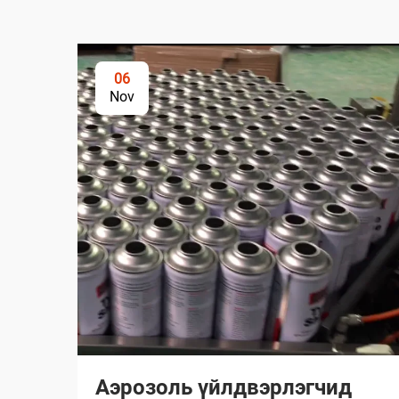
06
Nov
Аэрозоль үйлдвэрлэгчид