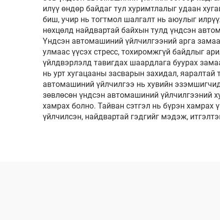
илүү өндөр байдаг тул хуримтлалыг удаан хуг
биш, учир нь тогтмол шалгалт нь аюулыг илрү
нөхцөлд найдвартай байхын тулд үндсэн автома
Үндсэн автомашиний үйлчилгээний арга замаар
улмаас үүсэх стресс, тохиромжгүй байдлыг ар
үйлдвэрлэлд тавигдах шаардлага буурах зама
нь урт хугацааны засварын захидал, яаралтай
автомашиний үйлчилгээ нь хувийн эзэмшигчид
зөвлөсөн үндсэн автомашиний үйлчилгээний х
хамрах болно. Тайван сэтгэл нь бүрэн хамрах
үйлчилсэн, найдвартай гэдгийг мэдэж, итгэлтэ