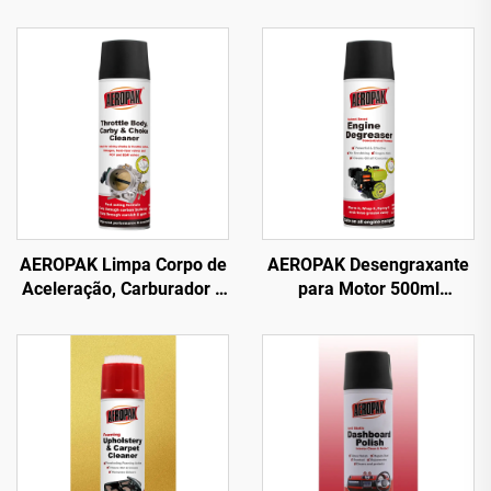
AEROPAK Limpa Corpo de
AEROPAK Desengraxante
Aceleração, Carburador e
para Motor 500ml
Choke 500ml Limpa
Desengraxante
Carburação para Carro
Automotivo à Base de
Solvente para Limpeza de
Carros