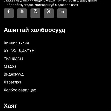
сүлжээ нь дэлхийн өнцөг бүсэд итгэл үүсгэсэн шүршүүрийн
шийдлийг хүргэдэг. Дэлгэрэнгүй мэдээлэл авах.
Ашигтай холбоосууд
Бидний тухай
БҮТЭЭГДЭХҮҮН
Үйлчилгээ
Мэдээ
Видеонууд
Хэрэглээ
Холбоо барилцах
Хаяг