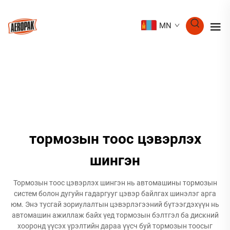
MN
тормозын тоос цэвэрлэх
шингэн
Тормозын тоос цэвэрлэх шингэн нь автомашины тормозын
систем болон дугуйн гадаргууг цэвэр байлгах шинэлэг арга
юм. Энэ тусгай зориулалтын цэвэрлэгээний бүтээгдэхүүн нь
автомашин ажиллаж байх үед тормозын бэлтгэл ба дискний
хооронд үүсэх үрэлтийн дараа үүсч буй тормозын тоосыг