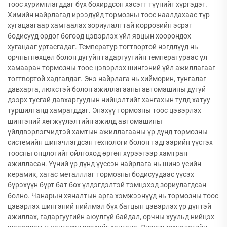
тоос хуримтлагддаг бүх бохирдсон хэсэгт түүнийг хүргэдэг.
Химийн найрлагад ирээдүйд тормозны тоос наалдахаас түр
хугацаагаар хамгаалах зориулалттай коррозийн эсрэг
бодисууд ордог бөгөөд цэвэрлэх үйл явцын хоорондох
хугацааг уртасгадаг. Температур тогтвортой нэгдлүүд нь
орчны нөхцөл болон дугуйн гадаргуугийн температураас үл
хамааран тормозны тоос цэвэрлэх шингэний үйл ажиллагааг
тогтвортой хадгалдаг. Энэ найрлага нь хийморин, тунгалаг
давхарга, люкстэй болон ажиллагааны автомашины дугуй
дээрх тусгай давхаргуудын нийцэлтийг хангахын тулд хатуу
туршилтанд хамрагддаг. Энэхүү тормозны тоос цэвэрлэх
шингэний хөгжүүлэлтийн ажилд автомашины
үйлдвэрлэгчидтэй хамтын ажиллагааны үр дүнд тормозны
системийн шинэчлэгдсэн технологи болон тэдгээрийн үүсгэх
тоосны онцлогийг ойлгоход өргөн хүрээгээр хамтран
ажилласан. Үүний үр дүнд үүссэн найрлага нь шинэ үеийн
керамик, хагас металллаг тормозны бодисуудаас үүсэх
бүрэхүүн бүрт бат бөх үлдэгдэлтэй тэмцэхэд зориулагдсан
болно. Чанарын хяналтын арга хэмжээнүүд нь тормозны тоос
цэвэрлэх шингэний нийлмэл бүх багцын цэвэрлэх үр дүнтэй
ажиллах, гадаргуугийн аюулгүй байдал, орчны хуульд нийцэх