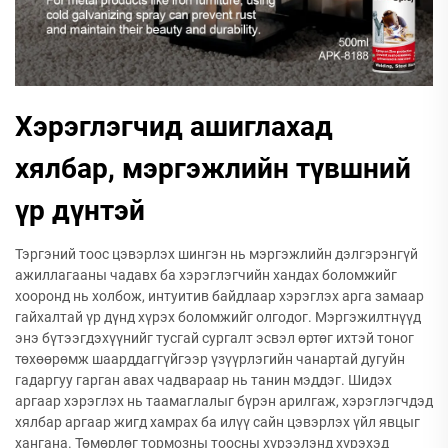
Хэрэглэгчид ашиглахад
хялбар, мэргэжлийн түвшний
үр дүнтэй
Тэргэний тоос цэвэрлэх шингэн нь мэргэжлийн дэлгэрэнгүй
ажиллагааны чадавх ба хэрэглэгчийн хандах боломжийг
хооронд нь холбож, интуитив байдлаар хэрэглэх арга замаар
гайхалтай үр дүнд хүрэх боломжийг олгодог. Мэргэжилтнүүд
энэ бүтээгдэхүүнийг тусгай сургалт эсвэл өртөг ихтэй тоног
төхөөрөмж шаарддаггүйгээр үзүүрлэгийн чанартай дугуйн
гадаргуу гарган авах чадвараар нь танин мэддэг. Шидэх
аргаар хэрэглэх нь таамаглалыг бүрэн арилгаж, хэрэглэгчдэд
хялбар аргаар жигд хамрах ба илүү сайн цэвэрлэх үйл явцыг
хангана. Төмөрлөг тормозны тоосны хүрээлэнд хүрэхэд