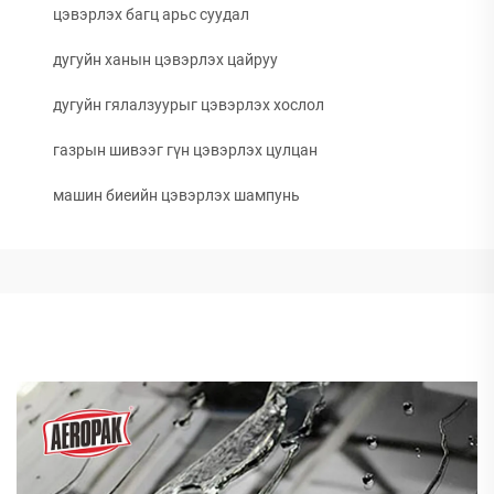
цэвэрлэх багц арьс суудал
дугуйн ханын цэвэрлэх цайруу
дугуйн гялалзуурыг цэвэрлэх хослол
газрын шивээг гүн цэвэрлэх цулцан
машин биеийн цэвэрлэх шампунь