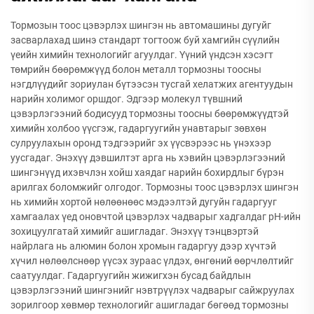
Тормозын тоос цэвэрлэх шингэн нь автомашины дугуйг
засварлахад шинэ стандарт тогтоож буй хамгийн сүүлийн
үеийн химийн технологийг агуулдаг. Үүний үндсэн хэсэгт
төмрийн бөөрөмжүүд болон металл тормозны тоосны
нэгдлүүдийг зориулан бүтээсэн тусгай хелатжих агентуудын
нарийн холимог оршдог. Эдгээр молекул түвшний
цэвэрлэгээний бодисууд тормозны тоосны бөөрөмжүүдтэй
химийн холбоо үүсгэж, гадаргуугийн унавтарыг зөвхөн
сулруулахын оронд тэдгээрийг эх үүсвэрээс нь үнэхээр
уусгадаг. Энэхүү дэвшилтэт арга нь хэвийн цэвэрлэгээний
шингэнүүд ихэвчлэн хойш хаядаг нарийн бохирдлыг бүрэн
арилгах боломжийг олгодог. Тормозны тоос цэвэрлэх шингэн
нь химийн хортой нөлөөнөөс мэдээлтэй дугуйн гадаргууг
хамгаалах үед оновчтой цэвэрлэх чадварыг хадгалдаг рН-ийн
зохицуулгатай химийг ашигладаг. Энэхүү тэнцвэртэй
найрлага нь алюмин болон хромын гадаргуу дээр хүчтэй
хүчил нөлөөлснөөр үүсэх зураас үлдэх, өнгөний өөрчлөлтийг
саатуулдаг. Гадаргуугийн жижигхэн бусад байдлын
цэвэрлэгээний шингэнийг нэвтрүүлэх чадварыг сайжруулах
зорилгоор хөвмөр технологийг ашигладаг бөгөөд тормозны