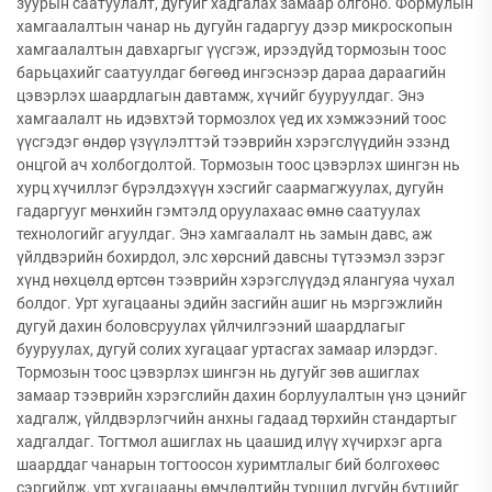
зуурын саатуулалт, дугуйг хадгалах замаар олгоно. Формулын
хамгаалалтын чанар нь дугуйн гадаргуу дээр микроскопын
хамгаалалтын давхаргыг үүсгэж, ирээдүйд тормозын тоос
барьцахийг саатуулдаг бөгөөд ингэснээр дараа дараагийн
цэвэрлэх шаардлагын давтамж, хүчийг бууруулдаг. Энэ
хамгаалалт нь идэвхтэй тормозлох үед их хэмжээний тоос
үүсгэдэг өндөр үзүүлэлттэй тээврийн хэрэгслүүдийн эзэнд
онцгой ач холбогдолтой. Тормозын тоос цэвэрлэх шингэн нь
хурц хүчиллэг бүрэлдэхүүн хэсгийг саармагжуулах, дугуйн
гадаргууг мөнхийн гэмтэлд оруулахаас өмнө саатуулах
технологийг агуулдаг. Энэ хамгаалалт нь замын давс, аж
үйлдвэрийн бохирдол, элс хөрсний давсны түтээмэл зэрэг
хүнд нөхцөлд өртсөн тээврийн хэрэгслүүдэд ялангуяа чухал
болдог. Урт хугацааны эдийн засгийн ашиг нь мэргэжлийн
дугуй дахин боловсруулах үйлчилгээний шаардлагыг
бууруулах, дугуй солих хугацааг уртасгах замаар илэрдэг.
Тормозын тоос цэвэрлэх шингэн нь дугуйг зөв ашиглах
замаар тээврийн хэрэгслийн дахин борлуулалтын үнэ цэнийг
хадгалж, үйлдвэрлэгчийн анхны гадаад төрхийн стандартыг
хадгалдаг. Тогтмол ашиглах нь цаашид илүү хүчирхэг арга
шаарддаг чанарын тогтоосон хуримтлалыг бий болгохөөс
сэргийлж, урт хугацааны өмчлөлтийн туршид дугуйн бүтцийг