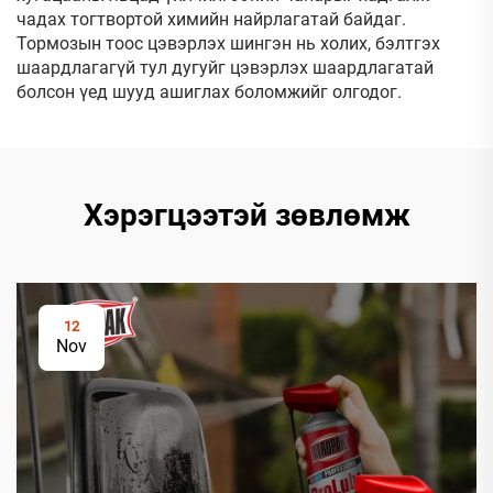
чадах тогтвортой химийн найрлагатай байдаг.
Тормозын тоос цэвэрлэх шингэн нь холих, бэлтгэх
шаардлагагүй тул дугуйг цэвэрлэх шаардлагатай
болсон үед шууд ашиглах боломжийг олгодог.
Хэрэгцээтэй зөвлөмж
12
Nov