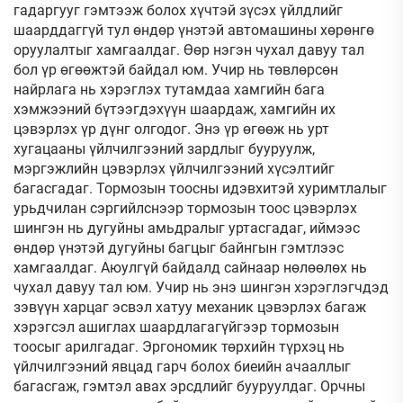
гадаргууг гэмтээж болох хүчтэй зүсэх үйлдлийг
шаарддаггүй тул өндөр үнэтэй автомашины хөрөнгө
оруулалтыг хамгаалдаг. Өөр нэгэн чухал давуу тал
бол үр өгөөжтэй байдал юм. Учир нь төвлөрсөн
найрлага нь хэрэглэх тутамдаа хамгийн бага
хэмжээний бүтээгдэхүүн шаардаж, хамгийн их
цэвэрлэх үр дүнг олгодог. Энэ үр өгөөж нь урт
хугацааны үйлчилгээний зардлыг бууруулж,
мэргэжлийн цэвэрлэх үйлчилгээний хүсэлтийг
багасгадаг. Тормозын тоосны идэвхитэй хуримтлалыг
урьдчилан сэргийлснээр тормозын тоос цэвэрлэх
шингэн нь дугуйны амьдралыг уртасгадаг, иймээс
өндөр үнэтэй дугуйны багцыг байнгын гэмтлээс
хамгаалдаг. Аюулгүй байдалд сайнаар нөлөөлөх нь
чухал давуу тал юм. Учир нь энэ шингэн хэрэглэгчдэд
зэвүүн харцаг эсвэл хатуу механик цэвэрлэх багаж
хэрэгсэл ашиглах шаардлагагүйгээр тормозын
тоосыг арилгадаг. Эргономик төрхийн түрхэц нь
үйлчилгээний явцад гарч болох биеийн ачааллыг
багасгаж, гэмтэл авах эрсдлийг бууруулдаг. Орчны