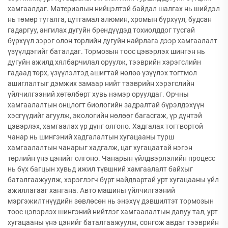
хамгаалдаг. Материалын нийцэлтэй байдал шалгах нь шийдэл
нь төмөр тугалга, цутгамал алюмин, хромын бүрхүүл, будсан
гадаргуу, ангилах дугуйн брендүүдэд тохиолддог тусгай
бүрхүүл зэрэг олон төрлийн дугуйн найрлага дээр хамгаалалт
үзүүлдэгийг баталдаг. Тормозын тоос цэвэрлэх шингэн нь
дугуйн ажилд хялбарчилал оруулж, тээврийн хэрэгслийн
гадаад төрх, үзүүлэлтэд ашигтай нөлөө үзүүлэх тогтмол
ашиглалтыг дэмжих замаар нийт тээврийн хэрэгслийн
үйлчилгээний хөтөлбөрт хувь нэмэр оруулдаг. Орчны
хамгаалалтын онцлогт биологийн задралтай бүрэлдэхүүн
хэсгүүдийг агуулж, экологийн нөлөөг багасгаж, үр дүнтэй
цэвэрлэх, хамгаалах үр дүнг олгоно. Хадгалах тогтвортой
чанар нь шингэний хадгалалтын хугацааны турш
хамгаалалтын чанарыг хадгалж, цаг хугацаатай нэгэн
төрлийн үнэ цэнийг олгоно. Чанарын үйлдвэрлэлийн процесс
нь бүх багцын хувьд ижил түвшний хамгаалалт байхыг
баталгаажуулж, хэрэглэгч бүрт найдвартай урт хугацааны үйл
ажиллагааг хангана. Авто машины үйлчилгээний
мэргэжилтнүүдийн зөвлөсөн нь энэхүү дэвшилтэт тормозын
тоос цэвэрлэх шингэний нийтлэг хамгаалалтын давуу тал, урт
хугацааны үнэ цэнийг баталгаажуулж, сонгож авдаг тээврийн