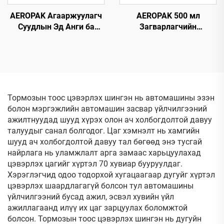
AEROPAK Агааржуулагч
AEROPAK 500 мл
Суудлын Эд Анги ба
Загварлагчийн
Цэцэрлэгийн Цэвэрлэгч
самбарын полирь,
500мл Олон
статик
Зориулалтын Цэвэрлэгч
цахилгаангүйжүүлэх
дотор талын цэвэрлэгч
ба хамгаалагч
Тормозын тоос цэвэрлэх шингэн нь автомашины эзэн
болон мэргэжлийн автомашин засвар үйлчилгээний
ажилтнуудад шууд хүрэх олон ач холбогдолтой давуу
талуудыг санал болгодог. Цаг хэмнэлт нь хамгийн
шууд ач холбогдолтой давуу тал бөгөөд энэ тусгай
найрлага нь уламжлалт арга замаас харьцуулахад
цэвэрлэх цагийг хүртэл 70 хувиар бууруулдаг.
Хэрэглэгчид одоо тодорхой хугацаагаар дугуйг хүртэл
цэвэрлэх шаардлагагүй болсон тул автомашины
үйлчилгээний бусад ажил, эсвэл хувийн үйл
ажиллагаанд илүү их цаг зарцуулах боломжтой
болсон. Тормозын тоос цэвэрлэх шингэн нь дугуйн