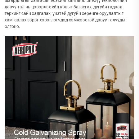
шаардлагыг хангасан эсэхийг хангана. Энэхүү технологийн
давуу тал нь цэвэрлэх үйл явцыг багасгах, дугуйн гадаад
төрхийг сайн хадгалах, үнэтэй дугуйн хөрөнгө оруулалтыг
хамгаалах зэрэг хэрэглэгчдэд хэмжээстэй давуу талуудыг
олгоно.