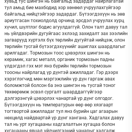
хувьд тус шингэн нь байгальд задардаг найрлагатай
тул амьд бие махбодид хор хөнөөл учруулахгүйгээр
байгальд нийцтэйгээр задардаг. Бүтээгдэхүүн нь зөв
ариутгасан тохиолдолд орчинд эрсдэл учруулах хурц
хүчил, шүлтлэг бодис агуулдаггүй. Олон талт давуу тал
нь үйлдвэрийн дугуйгаас эхлээд захидалт зах зээлийн
загварууд хүртэлх бүх төрлийн дугуйтай нийцэж, олон
төрлийн тусгай бүтээгдэхүүнийг ашиглах шаардлагыг
арилгадаг. Тормозын тоос цэвэрлэх шингэн нь
керамик, хагас металл, органик тормозын падны
үлдэгдэл гэх мэт янз бүрийн төрлийн тормозын
тоосны найрлагад үр дүнтэй ажилладаг. Гэр дээрх
хэрэглэгчид мөн мэргэжлийн үр дүн гаргаж авах
боломжтой болсон ба энэ шингэн нь тусгай тоног
төхөөрөмж эсвэл сургалт шаарддаггүйгээр
дэлгэрэнгүй цэвэрлэх чанартай үр дүнг олгодог.
Бүтээгдэхүүн нь температурын өөр өөр хязгаарт
тогтвортой ажилладаг тул янз бүрийн цаг агаарын
нөхцөлд найдвартай үр дүнг хангана. Хадгалах давуу
тал нь урт хугацааны хадгалалтын хугацаа болон
хугацааны явцад үйлчилгээний чанарыг хадгалж