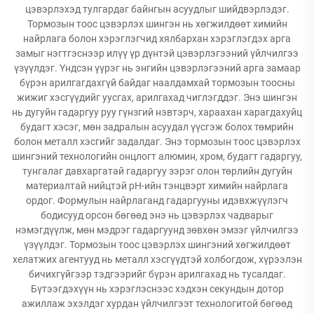
цэвэрлэхэд тулгардаг байнгын асуудлыг шийдвэрлэдэг.
Тормозын тоос цэвэрлэх шингэн нь хөгжилдөөт химийн
найрлага болон хэрэглэгчид хялбархан хэрэглэгдэх арга
замыг нэгтгэснээр илүү үр дүнтэй цэвэрлэгээний үйлчилгээ
үзүүлдэг. Үндсэн үүрэг нь энгийн цэвэрлэгээний арга замаар
бүрэн арилгагдахгүй байдаг наалдамхай тормозын тоосны
жижиг хэсгүүдийг уусгах, арилгахад чиглэгддэг. Энэ шингэн
нь дугуйн гадаргуу руу гүнзгий нэвтэрч, хараахан харагдахуйц
будагт хэсэг, мөн задралын асуудал үүсгэж болох төмрийн
болон металл хэсгийг задалдаг. Энэ тормозын тоос цэвэрлэх
шингэний технологийн онцлогт алюмин, хром, будагт гадаргуу,
тунгалаг давхаргатай гадаргуу зэрэг олон төрлийн дугуйн
материалтай нийцтэй рН-ийн тэнцвэрт химийн найрлага
ордог. Формулын найрлаганд гадаргууны идэвхжүүлэгч
бодисууд орсон бөгөөд энэ нь цэвэрлэх чадварыг
нэмэгдүүлж, мөн мэдрэг гадаргуунд зөвхөн эмзэг үйлчилгээ
үзүүлдэг. Тормозын тоос цэвэрлэх шингэний хөгжилдөөт
хелатжих агентууд нь металл хэсгүүдтэй холбогдож, хүрээлэн
бичихгүйгээр тэдгээрийг бүрэн арилгахад нь тусалдаг.
Бүтээгдэхүүн нь хэрэглэснээс хэдхэн секундын дотор
ажиллаж эхэлдэг хурдан үйлчилгээт технологитой бөгөөд