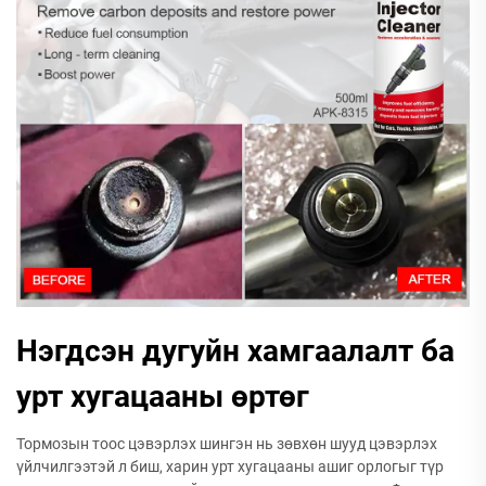
Нэгдсэн дугуйн хамгаалалт ба
урт хугацааны өртөг
Тормозын тоос цэвэрлэх шингэн нь зөвхөн шууд цэвэрлэх
үйлчилгээтэй л биш, харин урт хугацааны ашиг орлогыг түр