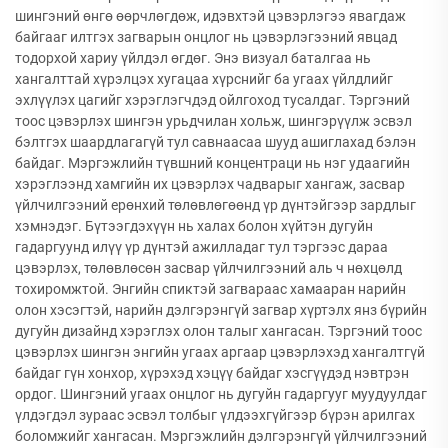
шингэний өнгө өөрчлөгдөж, идэвхтэй цэвэрлэгээ явагдаж
байгааг илтгэх загварын онцлог нь цэвэрлэгээний явцад
тодорхой хариу үйлдэл өгдөг. Энэ визуал баталгаа нь
хангалттай хүрэлцэх хугацаа хүрснийг ба угаах үйлдлийг
эхлүүлэх цагийг хэрэглэгчдэд ойлгоход тусалдаг. Тэргэний
тоос цэвэрлэх шингэн урьдчилан хольж, шингэрүүлж эсвэл
бэлтгэх шаардлагагүй тул савнаасаа шууд ашиглахад бэлэн
байдаг. Мэргэжлийн түвшний концентраци нь нэг удаагийн
хэрэглээнд хамгийн их цэвэрлэх чадварыг хангаж, засвар
үйлчилгээний ерөнхий төлөвлөгөөнд үр дүнтэйгээр зардлыг
хэмнэдэг. Бүтээгдэхүүн нь халах болон хүйтэн дугуйн
гадаргуунд илүү үр дүнтэй ажилладаг тул тэргээс дараа
цэвэрлэх, төлөвлөсөн засвар үйлчилгээний аль ч нөхцөлд
тохиромжтой. Энгийн спиктэй загвараас хамааран нарийн
олон хэсэгтэй, нарийн дэлгэрэнгүй загвар хүртэлх янз бүрийн
дугуйн дизайнд хэрэглэх олон талыг хангасан. Тэргэний тоос
цэвэрлэх шингэн энгийн угаах аргаар цэвэрлэхэд хангалтгүй
байдаг гүн хонхор, хүрэхэд хэцүү байдаг хэсгүүдэд нэвтрэн
ордог. Шингэний угаах онцлог нь дугуйн гадаргууг муудуулдаг
үлдэгдэл зураас эсвэл толбыг үлдээхгүйгээр бүрэн арилгах
боломжийг хангасан. Мэргэжлийн дэлгэрэнгүй үйлчилгээний