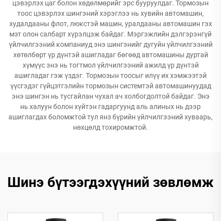
цэвэрлэх цаг болон хөдөлмөрийг эрс бууруулдаг. Тормозын
тоос цэвэрлэх шингэний хэрэглээ нь хувийн автомашин,
худалдааны флот, люкстэй машин, уралдааны автомашин гэх
мэт олон салбарт хүрэлцэж байдаг. Мэргэжлийн дэлгэрэнгүй
үйлчилгээний компаниуд энэ шингэнийг дугуйн үйлчилгээний
хөтөлбөрт үр дүнтэй ашигладаг бөгөөд автомашины дуртай
хүмүүс энэ нь тогтмол үйлчилгээний ажилд үр дүнтэй
ашигладаг гэж үздэг. Тормозын тоосыг илүү их хэмжээтэй
үүсгэдэг гүйцэтгэлийн тормозын системтэй автомашинуудад
энэ шингэн нь тусгайлан чухал ач холбогдолтой байдаг. Энэ
нь халуун болон хүйтэн гадаргуунд аль алиных нь дээр
ашиглагдах боломжтой тул янз бүрийн үйлчилгээний хуваарь,
нөхцөлд тохиромжтой.
Шинэ бүтээгдэхүүний зөвлөмж