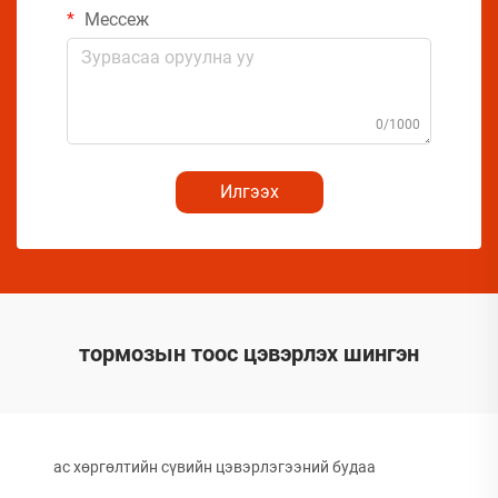
Мессеж
0/1000
Илгээх
тормозын тоос цэвэрлэх шингэн
ac хөргөлтийн сүвийн цэвэрлэгээний будаа