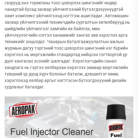
газрууд энэ тормозны тоос цэвэрлэх шингэнийг өндөр
чанартай бусад засвар үйлчилгээний бүтээгдэхүүнүүдтэй
хамт комплекс үйлчилгээнд нэгтгэж ашигладаг. Автомашин
засвар үйлчилгээний техникчдийн сургалтын хөтөлбөрүүд нь
шийдлийн үйлчилгээг хамгийн их байлгах, мөн
үйлчлүүлэгчийн сэтгэл ханамжийг хангах зөв хэрэглэх арга
техникийг онцолдог. Чанарын баталгаажуулалтын ажлын
журмын дагуу тэргэний тоос цэвэрлэх шингэний нэг бүрийн
хэрэглээ нь мэргэжлийн стандартад нийцсэн тогтвортой үр
дүнг хангасан эсэхийг шалгадаг. Хэрэглэгчдийн санал
хандлага нь гэртээ хялбархан хэрэглэх замаар мэргэжлийн
түвшний үр дүнд хүрч болохыг баталж, дэвшилтэт хими,
хэрэглэхэд хялбар аргыг нэгтгэсэн бүтээгдэхүүний дизайн
судлалыг баталдаг.