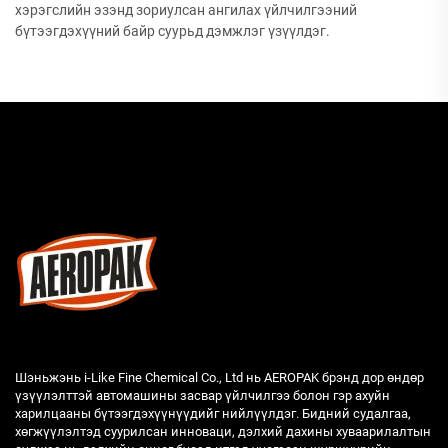
хэрэгслийн эзэнд зориулсан ангилах үйлчилгээний
бүтээгдэхүүний байр суурьд дэмжлэг үзүүлдэг.
Шэньжэнь i-Like Fine Chemical Co., Ltd нь AEROPAK брэнд дор өндөр
үзүүлэлттэй автомашины засвар үйлчилгээ болон гэр ахуйн
харилцааны бүтээгдэхүүнүүдийг нийлүүлдэг. Бидний судалгаа,
хөгжүүлэлтэд суурилсан инноваци, дэлхий дахины хуваарилалтын