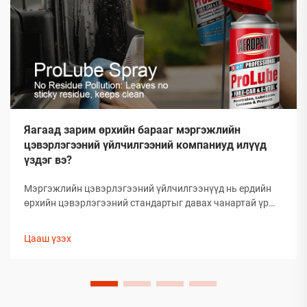
Яагаад зарим өрхийн барааг мэргэжлийн
цэвэрлэгээний үйлчилгээний компаниуд илүүд
үздэг вэ?
Мэргэжлийн цэвэрлэгээний үйлчилгээнүүд нь ердийн
өрхийн цэвэрлэгээний стандартыг давах чанартай үр
дүнг гаргаж, өөрсдийн нэр хүндийг бий болгосон. Тэд
сонгож буй бараанууд нь таамаглаж сонгосон биш харин
Цааш үзэх
туршлагаар баталгаажсан, өөрсдийн үр дүнтэй байдлыг
нотолсон шийдлүүд юм.