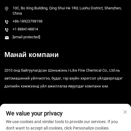
10C, Bo Xing Building, Qing Shui He 1Rd, Luohu District, Shenzhen,
China
+86-18923798198
+1 8884148814
[email protected]
Манай компани
2010 онд байгуулагдсан Шэньжэнь i-Like Fine Chemical Co., Ltd нь
автомашиний үйлчилгээ, будаг, гэр ахуйн хэрэгсэл үйлдвэрлэдэг
дэлхийн хэмжээнд үйл ажиллагаа явуулдаг компани юм.
We value your privacy
We use cookies and similar tools to provide our services. If you
don't want to accept all cookies, click Personalize cookies.
Зохиогчийн эрх © 2025 Шэньжэнь i-Like Fine Chemical Co., Ltd. Бүх