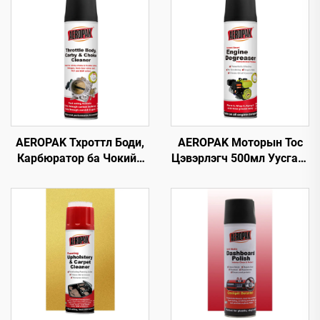
AEROPAK Тхроттл Боди,
AEROPAK Моторын Тос
Карбюратор ба Чокийн
Цэвэрлэгч 500мл Уусгагч
Цэвэрлэгч 500мл
суулгасан Машины
Машины Карб Цэвэрлэгч
Цэвэрлэгч Тос Цэвэрлэх
Хэрэгсэл