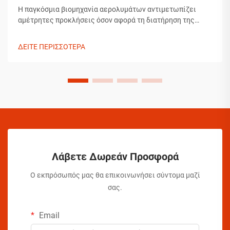
Η παγκόσμια βιομηχανία αερολυμάτων αντιμετωπίζει
αμέτρητες προκλήσεις όσον αφορά τη διατήρηση της
ακεραιότητας των προϊόντων κατά τη μεταφορά. Από τις
διακυμάνσεις θερμοκρασίας μέχρι τις αλλαγές πίεσης και
ΔΕΙΤΕ ΠΕΡΙΣΣΟΤΕΡΑ
τα ζητήματα χειρισμού, οι κατασκευαστές αερολυμάτων
πρέπει να εφαρμόζουν εκτεταμένα συστήματα...
Λάβετε Δωρεάν Προσφορά
Ο εκπρόσωπός μας θα επικοινωνήσει σύντομα μαζί
σας.
Email