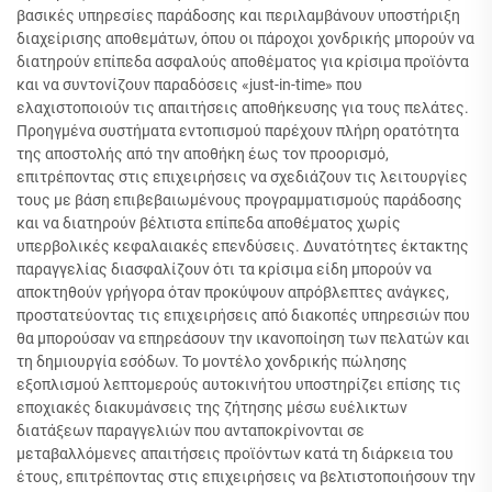
βασικές υπηρεσίες παράδοσης και περιλαμβάνουν υποστήριξη
διαχείρισης αποθεμάτων, όπου οι πάροχοι χονδρικής μπορούν να
διατηρούν επίπεδα ασφαλούς αποθέματος για κρίσιμα προϊόντα
και να συντονίζουν παραδόσεις «just-in-time» που
ελαχιστοποιούν τις απαιτήσεις αποθήκευσης για τους πελάτες.
Προηγμένα συστήματα εντοπισμού παρέχουν πλήρη ορατότητα
της αποστολής από την αποθήκη έως τον προορισμό,
επιτρέποντας στις επιχειρήσεις να σχεδιάζουν τις λειτουργίες
τους με βάση επιβεβαιωμένους προγραμματισμούς παράδοσης
και να διατηρούν βέλτιστα επίπεδα αποθέματος χωρίς
υπερβολικές κεφαλαιακές επενδύσεις. Δυνατότητες έκτακτης
παραγγελίας διασφαλίζουν ότι τα κρίσιμα είδη μπορούν να
αποκτηθούν γρήγορα όταν προκύψουν απρόβλεπτες ανάγκες,
προστατεύοντας τις επιχειρήσεις από διακοπές υπηρεσιών που
θα μπορούσαν να επηρεάσουν την ικανοποίηση των πελατών και
τη δημιουργία εσόδων. Το μοντέλο χονδρικής πώλησης
εξοπλισμού λεπτομερούς αυτοκινήτου υποστηρίζει επίσης τις
εποχιακές διακυμάνσεις της ζήτησης μέσω ευέλικτων
διατάξεων παραγγελιών που ανταποκρίνονται σε
μεταβαλλόμενες απαιτήσεις προϊόντων κατά τη διάρκεια του
έτους, επιτρέποντας στις επιχειρήσεις να βελτιστοποιήσουν την