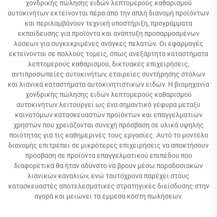
χονδρικής πώλησης ειδών λεπτομερούς καθαρισμού
αυτοκινήτων εκτείνονται πέρα από την απλή διανομή προϊόντων
και περιλαμβάνουν τεχνική υποστήριξη, προγράμματα
εκπαίδευσης για προϊόντα και ανάπτυξη προσαρμοσμένων
λύσεων για συγκεκριμένες ανάγκες πελατών. Οι εφαρμογές
εκτείνονται σε πολλούς τομείς, όπως ανεξάρτητα καταστήματα
λεπτομερούς καθαρισμού, δικτυακές επιχειρήσεις,
αντιπροσωπείες αυτοκινήτων, εταιρείες συντήρησης στόλων
και λιανικά καταστήματα αυτοκινητιστικών ειδών. Η βιομηχανία
χονδρικής πώλησης ειδών λεπτομερούς καθαρισμού
αυτοκινήτων λειτουργεί ως ένα σημαντικό γέφυρα μεταξύ
καινοτόμων κατασκευαστών προϊόντων και επαγγελματιών
χρηστών που χρειάζονται συνεχή πρόσβαση σε υλικά υψηλής
ποιότητας για τις καθημερινές τους εργασίες. Αυτό το μοντέλο
διανομής επιτρέπει σε μικρότερες επιχειρήσεις να αποκτήσουν
πρόσβαση σε προϊόντα επαγγελματικού επιπέδου που
διαφορετικά θα ήταν αδύνατο να βρουν μέσω παραδοσιακών
λιανικών καναλιών, ενώ ταυτόχρονα παρέχει στους
κατασκευαστές αποτελεσματικές στρατηγικές διείσδυσης στην
αγορά και μειώνει τα έμμεσα κόστη πωλήσεων.