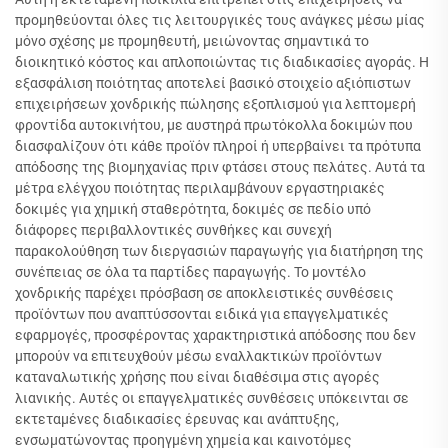
προμηθεύονται όλες τις λειτουργικές τους ανάγκες μέσω μίας
μόνο σχέσης με προμηθευτή, μειώνοντας σημαντικά το
διοικητικό κόστος και απλοποιώντας τις διαδικασίες αγοράς. Η
εξασφάλιση ποιότητας αποτελεί βασικό στοιχείο αξιόπιστων
επιχειρήσεων χονδρικής πώλησης εξοπλισμού για λεπτομερή
φροντίδα αυτοκινήτου, με αυστηρά πρωτόκολλα δοκιμών που
διασφαλίζουν ότι κάθε προϊόν πληροί ή υπερβαίνει τα πρότυπα
απόδοσης της βιομηχανίας πριν φτάσει στους πελάτες. Αυτά τα
μέτρα ελέγχου ποιότητας περιλαμβάνουν εργαστηριακές
δοκιμές για χημική σταθερότητα, δοκιμές σε πεδίο υπό
διάφορες περιβαλλοντικές συνθήκες και συνεχή
παρακολούθηση των διεργασιών παραγωγής για διατήρηση της
συνέπειας σε όλα τα παρτίδες παραγωγής. Το μοντέλο
χονδρικής παρέχει πρόσβαση σε αποκλειστικές συνθέσεις
προϊόντων που αναπτύσσονται ειδικά για επαγγελματικές
εφαρμογές, προσφέροντας χαρακτηριστικά απόδοσης που δεν
μπορούν να επιτευχθούν μέσω εναλλακτικών προϊόντων
καταναλωτικής χρήσης που είναι διαθέσιμα στις αγορές
λιανικής. Αυτές οι επαγγελματικές συνθέσεις υπόκεινται σε
εκτεταμένες διαδικασίες έρευνας και ανάπτυξης,
ενσωματώνοντας προηγμένη χημεία και καινοτόμες