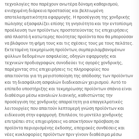
τεχνολογίες που παρέχουν ανωτέρα δύναμη καθαρισμού,
ενισχυμένη διάρκεια προστασίας και βελτιωμένη
αποτελεσματικότητα εφαρμογής. Η προσέγγιση της χονδρικής
πώλησης εξασφαλίζει επίσης τη γνησιότητα και την εντοπίσιμη
προέλευση των προϊόντων, προστατεύοντας τις επιχειρήσεις
από πλαστά ή κατώτερης ποιότητας προϊόντα που θα μπορούσαν
να βλάψουν τη φήμη τους και τις σχέσεις τους με τους πελάτες.
Εκτεταμένη τεκμηρίωση προϊόντων, συμπεριλαμβανομένων
φύλλων δεδομένων ασφαλείας, οδηγών εφαρμογής και
τεχνικών προδιαγραφών, συνοδεύει τις αγορές χονδρικής,
παρέχοντας στις επιχειρήσεις τις πληροφορίες που
απαιτούνται για τη μεγιστοποίηση της απόδοσης των προϊόντων
και τη διασφάλιση ασφαλών διαδικασιών χειρισμού. Αυτό το
επίπεδο υποστήριξης και τεκμηρίωσης προϊόντων σπάνια είναι
διαθέσιμο μέσω καναλιών λιανικής, καθιστώντας την
προσέγγιση της χονδρικής απαραίτητη για επαγγελματικές
λειτουργίες που απαιτούν λεπτομερή γνώση προϊόντων και
ειδίκευση στην εφαρμογή. Επιπλέον, το μοντέλο χονδρικής
επιτρέπει στις επιχειρήσεις να αποκτήσουν πρόσβαση σε
προϊόντα περιορισμένης έκδοσης, εποχιακές συνθέσεις και
νέες κυκλοφορίες προϊόντων πριν γίνουν διαθέσιμα μέσω