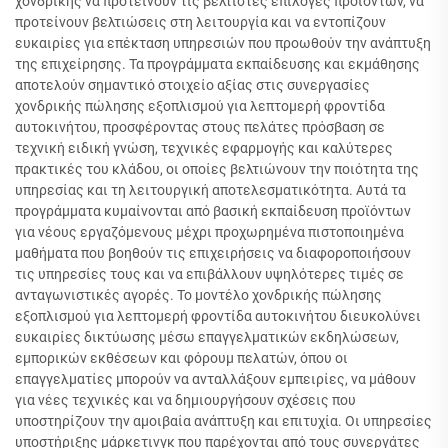
χονδρικής να προτείνουν τις βέλτιστες επιλογές προϊόντων, να
προτείνουν βελτιώσεις στη λειτουργία και να εντοπίζουν
ευκαιρίες για επέκταση υπηρεσιών που προωθούν την ανάπτυξη
της επιχείρησης. Τα προγράμματα εκπαίδευσης και εκμάθησης
αποτελούν σημαντικό στοιχείο αξίας στις συνεργασίες
χονδρικής πώλησης εξοπλισμού για λεπτομερή φροντίδα
αυτοκινήτου, προσφέροντας στους πελάτες πρόσβαση σε
τεχνική ειδική γνώση, τεχνικές εφαρμογής και καλύτερες
πρακτικές του κλάδου, οι οποίες βελτιώνουν την ποιότητα της
υπηρεσίας και τη λειτουργική αποτελεσματικότητα. Αυτά τα
προγράμματα κυμαίνονται από βασική εκπαίδευση προϊόντων
για νέους εργαζόμενους μέχρι προχωρημένα πιστοποιημένα
μαθήματα που βοηθούν τις επιχειρήσεις να διαφοροποιήσουν
τις υπηρεσίες τους και να επιβάλλουν υψηλότερες τιμές σε
ανταγωνιστικές αγορές. Το μοντέλο χονδρικής πώλησης
εξοπλισμού για λεπτομερή φροντίδα αυτοκινήτου διευκολύνει
ευκαιρίες δικτύωσης μέσω επαγγελματικών εκδηλώσεων,
εμπορικών εκθέσεων και φόρουμ πελατών, όπου οι
επαγγελματίες μπορούν να ανταλλάξουν εμπειρίες, να μάθουν
για νέες τεχνικές και να δημιουργήσουν σχέσεις που
υποστηρίζουν την αμοιβαία ανάπτυξη και επιτυχία. Οι υπηρεσίες
υποστήριξης μάρκετινγκ που παρέχονται από τους συνεργάτες