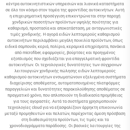
κέντρα αυτοκινητιστικών υπηρεσιών και λιανικά καταστήματα
σε όλο τον κόσμο στον τομέα της φροντίδας αυτοκινήτων. Αυτή
η επιχειρηματική προσέγγιση επικεντρώνεται στην παροχή
χονδρικών ποσοτήτων προϊόντων υψηλής ποιότητας για
καθαρισμό, προστασία και αποκατάσταση, με ανταγωνιστικές
τιμές χονδρικής. Η αγορά ειδών λεπτομερούς καθαρισμού
αυτοκινήτων περιλαμβάνει μεγάλη ποικιλία προϊόντων, όπως
ειδικά σαμπουάν, κεριά, πολίρια, κεραμικά επιχρίσματα, πανάκια
από microfiber, εφαρμογείς, βούρτσες και προηγμένος
εξοπλισμός που σχεδιάζεται για επαγγελματική φροντίδα
αυτοκινήτων. Οι τεχνολογικές δυνατότητες των σύγχρονων
λειτουργιών χονδρικής πώλησης ειδών λεπτομερούς
καθαρισμού αυτοκινήτων ενσωματώνουν εξελιγμένα συστήματα
διαχείρισης αποθέματος, αυτοματοποιημένες πλατφόρμες
παραγγελιών και δυνατότητες παρακολούθησης αποθέματος σε
πραγματικό χρόνο, που απλοποιούν τη διαδικασία προμήθειας
για τους αγοραστές. Αυτά τα συστήματα χρησιμοποιούν
τεχνολογίες cloud για να εξασφαλίζουν άρρηκτη επικοινωνία
μεταξύ προμηθευτών και πελατών, παρέχοντας άμεση πρόσβαση
στη διαθεσιμότητα προϊόντων, τις τιμές και τα
χρονοδιαγράμματα παράδοσης. Οι βασικές λειτουργίες της