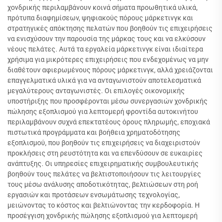
χονδρικής περιλαμβάνουν κοινά σήματα προωθητικά υλικά,
πρότυπα διαφημίσεων, ψηφιακούς πόρους μάρκετινγκ και
στρατηγικές απόκτησης πελατών που βοηθούν τις επιχειρήσεις
να ενισχύσουν την παρουσία της μάρκας τους και να ελκύσουν
νέους πελάτες. Αυτά τα εργαλεία μάρκετινγκ είναι ιδιαίτερα
χρήσιμα για μικρότερες επιχειρήσεις που ενδεχομένως να μην
διαθέτουν αφιερωμένους πόρους μάρκετινγκ, αλλά χρειάζονται
επαγγελματικά υλικά για να ανταγωνιστούν αποτελεσματικά
μεγαλύτερους ανταγωνιστές. Οι επιλογές οικονομικής
υποστήριξης που προσφέρονται μέσω συνεργασιών χονδρικής
πώλησης εξοπλισμού για λεπτομερή φροντίδα αυτοκινήτου
περιλαμβάνουν συχνά επεκτατέους όρους πληρωμής, εποχιακά
πιστωτικά προγράμματα και βοήθεια χρηματοδότησης
εξοπλισμού, που βοηθούν τις επιχειρήσεις να διαχειριστούν
προκλήσεις στη ρευστότητα και να επενδύσουν σε ευκαιρίες
ανάπτυξης. Οι υπηρεσίες επιχειρηματικής συμβουλευτικής
βοηθούν τους πελάτες να βελτιστοποιήσουν τις λειτουργίες
τους μέσω ανάλυσης αποδοτικότητας, βελτιώσεων στη ροή
εργασιών και προτάσεων ενσωμάτωσης τεχνολογίας,
μειώνοντας το κόστος και βελτιώνοντας την κερδοφορία. Η
προσέγγιση χονδρικής πώλησης εξοπλισμού για λεπτομερή