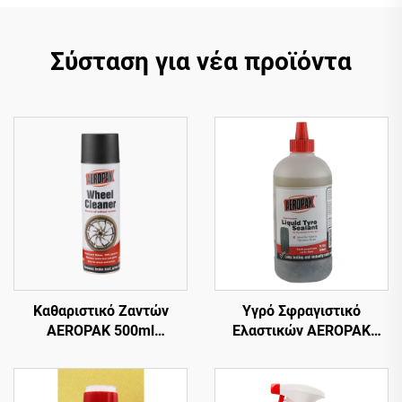
Σύσταση για νέα προϊόντα
Καθαριστικό Ζαντών
Υγρό Σφραγιστικό
AEROPAK 500ml
Ελαστικών AEROPAK
Περιποίηση Αυτοκινήτου
500ml για Αδερένια
510g Καθαρισμός
Ελαστικά – Απαιτείται
Αυτοκινήτου για Ζάντες
Χρήση με Αεροσυμπιεστή