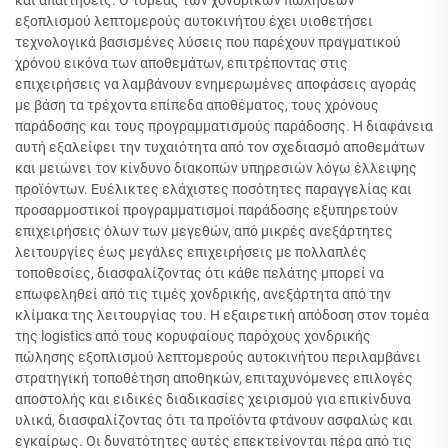
και απαιτήσεις. Ο τομέας των χονδρικών πωλήσεων
εξοπλισμού λεπτομερούς αυτοκινήτου έχει υιοθετήσει
τεχνολογικά βασισμένες λύσεις που παρέχουν πραγματικού
χρόνου εικόνα των αποθεμάτων, επιτρέποντας στις
επιχειρήσεις να λαμβάνουν ενημερωμένες αποφάσεις αγοράς
με βάση τα τρέχοντα επίπεδα αποθέματος, τους χρόνους
παράδοσης και τους προγραμματισμούς παράδοσης. Η διαφάνεια
αυτή εξαλείφει την τυχαιότητα από τον σχεδιασμό αποθεμάτων
και μειώνει τον κίνδυνο διακοπών υπηρεσιών λόγω έλλειψης
προϊόντων. Ευέλικτες ελάχιστες ποσότητες παραγγελίας και
προσαρμοστικοί προγραμματισμοί παράδοσης εξυπηρετούν
επιχειρήσεις όλων των μεγεθών, από μικρές ανεξάρτητες
λειτουργίες έως μεγάλες επιχειρήσεις με πολλαπλές
τοποθεσίες, διασφαλίζοντας ότι κάθε πελάτης μπορεί να
επωφεληθεί από τις τιμές χονδρικής, ανεξάρτητα από την
κλίμακα της λειτουργίας του. Η εξαιρετική απόδοση στον τομέα
της logistics από τους κορυφαίους παρόχους χονδρικής
πώλησης εξοπλισμού λεπτομερούς αυτοκινήτου περιλαμβάνει
στρατηγική τοποθέτηση αποθηκών, επιταχυνόμενες επιλογές
αποστολής και ειδικές διαδικασίες χειρισμού για επικίνδυνα
υλικά, διασφαλίζοντας ότι τα προϊόντα φτάνουν ασφαλώς και
εγκαίρως. Οι δυνατότητες αυτές επεκτείνονται πέρα από τις