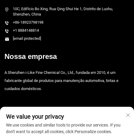
10C, Edifício Bo Xing, Rua Qing Shui He 1, Distrito de Luohu,
Shenzhen, China
+86-18923798198
+1 8884148814
[email protected]
Nossa empresa
A Shenzhen i-Like Fine Chemical Co., Ltd., fundada em 2010, é um
fabricante global de produtos para manutenção automotiva, tintas e
cuidados domésticos.
We value your privacy
We use cookies and similar tools to provide our services. If you
don't want to accept all cookies, click Personalize cookies.
Direitos autorais © 2025 Shenzhen i-Like Fine Chemical Co., Ltd. Todos os