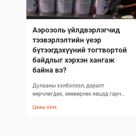
Аэрозоль үйлдвэрлэгчид
тээвэрлэлтийн үеэр
бүтээгдэхүүний тогтвортой
байдлыг хэрхэн хангаж
байна вэ?
Дулааны хэлбэлзэл, даралт
өөрчлөгдөх, зөөвөрлөх явцад гарч
болох асуудлууд зэрэг олон хүчин
Цааш үзэх
зүйлсийн улмаас глобал аэрозолын
салбар нь тээвэрлэлтийн үеэр
бүтээгдэхүүний бүрэлдэхүүн хэсгийн
бүтэн байдлыг хадгалахад тооless