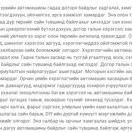
хувийн автомашины гадаа доторх байдлыг хадгалах, хамга
тээгдэхүүн, үйлчилгээ, арга хэмжээг хамардаг. Энэ олон
ад дүр төрхийг сайн түвшинд байлгахыг хичээдэг сая хон
ын цэвэрлэгээний бүтээгдэхүүн, дотор талын хэрэгсэл, х
ний үйлчилгээ зэрэг олон төрлийн ангилалд хуваагддаг.
, шинэлэг хэрэглэх аргууд, хэрэглэгчиддээ ойлгомжтой т
хялбархан хийх боломжийг олгодог. Хэрэглэгчийн автома
явдал юм. Гадна талын засвар нь тусгай угаалтууд, воск, с
байдлыг сайн түвшинд байлгахад чиглэдэг. Дотор талын з
зориулалтын найрлагуудыг ашигладаг. Моторын хэсгийн зас
амардаг. Орчин үеийн хэрэглэгчийн автомашин засварын б
ик давхаргууд, мэдэрмэг гадаргуудад хохирол учруулахгүй
 ухаалаг оношлогооны багаж хэрэгсэл нь автомашины бай
дыг хугацаа тавьж, засварын түүхийг хянахад тусалдаг. 
асарч залгах, фарыг сэргээх, улирлын үеийн хамгаалалтын 
шлагаа сайн барьж, DIY-ийн дуртай хүмүүст мэргэжлийн дэ
мжийг олгодог. Энэ салбар нь орчныг хамгаалах шийдэл, у
 дагуу автомашины байдлыг сайн түвшинд байлгаж, өртги