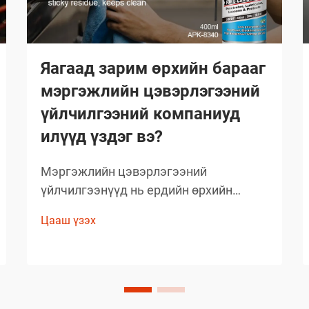
Яагаад зарим өрхийн барааг
мэргэжлийн цэвэрлэгээний
үйлчилгээний компаниуд
илүүд үздэг вэ?
Мэргэжлийн цэвэрлэгээний
үйлчилгээнүүд нь ердийн өрхийн
цэвэрлэгээний стандартыг давах
Цааш үзэх
чанартай үр дүнг гаргаж, өөрсдийн нэр
хүндийг бий болгосон. Тэд сонгож буй
бараанууд нь таамаглаж сонгосон биш
харин туршлагаар баталгаажсан,
өөрсдийн үр дүнтэй байдлыг нотолсон