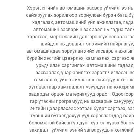
Хэрэглэгчийн автомашин засвар үйлчилгээ нь 
сайжруулах зорилгоор зориулсан бүрэн багц бү
хадгалах, автомашиний үйл ажиллагаа, гада
автомашин засварын зах зээл нь гадна тал
хэрэгсэл, мэргэжлийн дэлгэрэнгүй цэвэрлэгээ
шийдэл нь дэвшилтэт химийн найрлагууд
автомашиндаа зориулан хийх засварын ажлыг 
бүрийн хэсгийг цэвэрлэх, хамгаалах, сэргээх 
урьдчилан сэргийлэх, автомашины гадаад 
засварлах, үнэр арилгах зэрэгт чиглэсэн 
хамгаалах, үйл ажиллагааг сайжруулахыг х
хугацаагаар хамгаалалт үзүүлдэг нано-керам
задардаг орцон материалууд ордог. Одоогоор
гар утасны програмууд нь засварын санууруу
энгийн цэвэрлэхээс хэтрэн будаг сэргээх, з
түвшний бүтээгдэхүүнүүд хэрэглэгчдэд байр
боломжтой байсан үр дүнг хүртэл хүрэх боло
захидалт үйлчилгээний загваруудын хөгжлийн