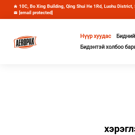
10C, Bo Xing Building, Qing Shui He 1Rd, Luohu District,
[email protected]
Нүүр хуудас
Бидний
Бидэнтэй холбоо бар
хэрэгл