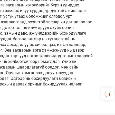
н та засварын хөтөлбөрийг бүрэн удирдах
а замаас илүү хурдан, үр дүнтэй ажилладаг
, усгүй угаах боломжийг олгодог, урт
 ажиллагаанд зохистой засварын дэг нөлөөлөх
 дотор тал нь илүү эрүүл ахуйн орчин
о, замын давс, аж үйлдвэрийн бохирдуулагч
улдаг бөгөөд эдгээр нь хугацаатай нь
х эрхэд илүү их хичээлцэх, итгэл найдвар,
ог. Зөв засварын арга хэмжээнүүд нь цэвэр
лладаг гэрлүүд нөгөө жолоочдод таныг тодорхой
й нь холбоотойгоор нэмэгддэг. Учир нь
асварын шаардлагагүй болдог, мөн сайн
г. Орчныг хамгаалах давуу талууд нь
рдэг. Эдгээр нь бохирдуулагч бодисын
рохын дараах орчныг бохирдуулах нөлөөг