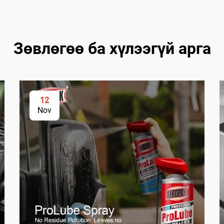
Зөвлөгөө ба хүлээгүй арга
12
Nov