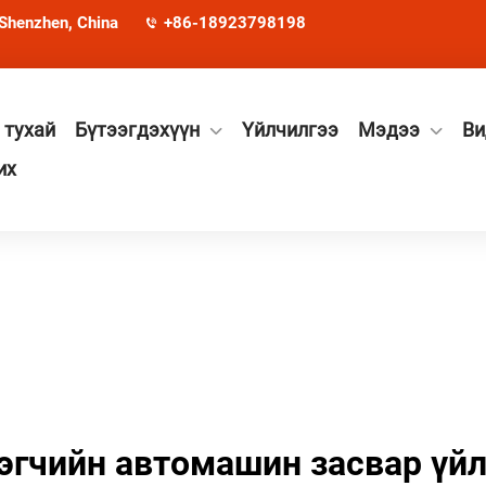
 Shenzhen, China
+86-18923798198
 тухай
Бүтээгдэхүүн
Үйлчилгээ
Мэдээ
Ви
их
эгчийн автомашин засвар үй