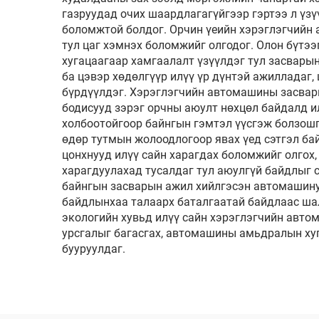
газруудад очих шаардлагагүйгээр гэртээ л үзү
боломжтой болдог. Орчин үеийн хэрэглэгчийн 
тул цаг хэмнэх боломжийг олгодог. Олон бүтээг
хугацаагаар хамгаалалт үзүүлдэг тул засвар
ба цэвэр хөдөлгүүр илүү үр дүнтэй ажилладаг, 
бүрдүүлдэг. Хэрэглэгчийн автомашины засвары
бодисууд зэрэг орчны аюулт нөхцөл байдалд ил
холбоотойгоор байнгын гэмтэл үүсгэж болзошгү
өдөр тутмын жолоодлогоор явах үед сэтгэл бай
цонхнууд илүү сайн харагдах боломжийг олгох,
харагдуулахад тусалдаг тул аюулгүй байдлыг с
байнгын засварын ажил хийлгэсэн автомашинуу
байдлынхаа талаарх баталгаатай байдлаас шал
экологийн хувьд илүү сайн хэрэглэгчийн авто
урсгалыг багасгах, автомашины амьдралын ху
бууруулдаг.