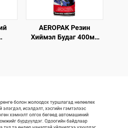
ий
AEROPAK Резин
Хиймэл Будаг 400мл
50мл
Аэрозоль 390г
ай
Арилгаж Болох Будаг
улалт
Дугуй дээр Ашиглах
ын
Зориулалттай
Хамт
өрөнгө болон жолоодох туршлагад нөлөөлөх
 элэгдэл, исэлдэлт, хэсгийн гэмтэлээс
өнгөн хэмнэлт олгох бөгөөд автомашиний
оломжийг бүрдүүлдэг. Одоогийн байдлаар
 тул та өндөр чанартай үйлчилгээ үзүүлдэг