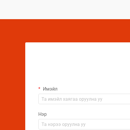
дундаа сорилтуудтай тулгардаг. Иймд
аэрозол үйлдвэрлэгчид
бүтээгдэхүүний чанарыг хамгаалахын
тулд комплекс арга хэмжээ авах
шаардлагатай.
Имэйл
Нэр