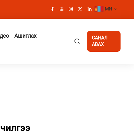
MN
део
Ашиглах
САНАЛ
АВАХ
лчилгээ