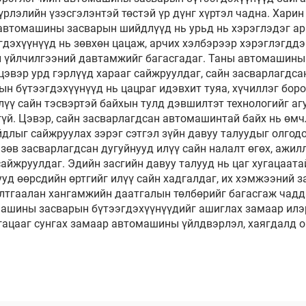
үрлэлийн үзэсгэлэнтэй төстэй үр дүнг хүртэл чадна. Хари
автомашины засварын шийдлүүд нь урьд нь хэрэглэдэг арг
дэхүүнүүд нь зөвхөн цацаж, арчих хэлбэрээр хэрэглэгддэг
ын үйлчилгээний давтамжийг багасгадаг. Таны автомашины
цэвэр урд гэрлүүд харааг сайжруулдаг, сайн засварлагдсан
н бүтээгдэхүүнүүд нь цацраг идэвхит туяа, хүчиллэг боро
үү сайн тэсвэртэй байхын тулд дэвшилтэт технологийг агу
й. Цэвэр, сайн засварлагдсан автомашинтай байх нь өмчлө
длыг сайжруулах зэрэг сэтгэл зүйн давуу талуудыг олгод
 зөв засварлагдсан дугуйнууд илүү сайн налалт өгөх, ажи
айжруулдаг. Эдийн засгийн давуу талууд нь цаг хугацаата
д өөрсдийн өртгийг илүү сайн хадгалдаг, их хэмжээний з
тгаалан хангамжийн даатгалын төлбөрийг багасгаж чадда
машины засварын бүтээгдэхүүнүүдийг ашиглах замаар илэ
гацааг сунгах замаар автомашины үйлдвэрлэл, хаягдалд о