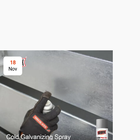
18
2
Nov
No