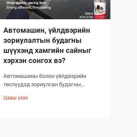
Автомашин, үйлдвэрийн
Ма
зориулалтын будагны
ний
шүүхэнд хамгийн сайныг
Маш
хэрхэн сонгох вэ?
ажил
хэр
Автомашины болон үйлдвэрийн
Цааш
хан
төслүүдэд зориулсан будагны
зар
шийдлийг сонгохдоо тэсвэрт чанар,
сэрг
Цааш үзэх
хэрэглэх хялбар байдал, ажиллагааны
мэдэ
онцлогийг анхаарч үзэх
тоо
шаардлагатай. Хуванцар будагны
яла
орчин үеийн технологи
мэрг
мэргэжилтнүүдийн ажлын аргачлалыг