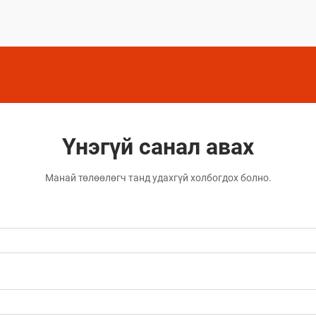
шийдлүүд юм.
Үнэгүй санал авах
Манай төлөөлөгч танд удахгүй холбогдох болно.