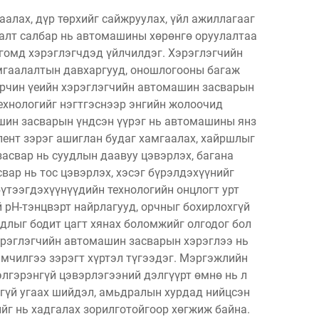
алах, дүр төрхийг сайжруулах, үйл ажиллагааг
 талт салбар нь автомашины хөрөнгө оруулалтаа
огомд хэрэглэгчдэд үйлчилдэг. Хэрэглэгчийн
амгаалалтын давхаргууд, оношлогооны багаж
 Орчин үеийн хэрэглэгчийн автомашин засварын
ехнологийг нэгтгэснээр энгийн жолоочид
шин засварын үндсэн үүрэг нь автомашины янз
элент зэрэг ашиглан будаг хамгаалах, хайршлыг
асвар нь суудлын даавуу цэвэрлэх, багана
вар нь тос цэвэрлэх, хэсэг бүрэлдэхүүнийг
үтээгдэхүүнүүдийн технологийн онцлогт урт
 pH-тэнцвэрт найрлагууд, орчныг бохирлохгүй
длыг бодит цагт хянах боломжийг олгодог бол
Хэрэглэгчийн автомашин засварын хэрэглээ нь
эмчилгээ зэрэгт хүртэл түгээдэг. Мэргэжлийн
лгэрэнгүй цэвэрлэгээний дэлгүүрт өмнө нь л
сгүй угаах шийдэл, амьдралын хурдад нийцсэн
йг нь хадгалах зорилготойгоор хөгжиж байна.