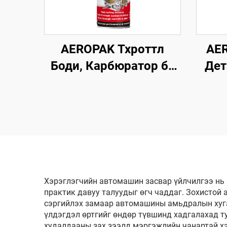
AEROPAK Тхроттл
AER
Боди, Карбюратор ба
Дет
Чокийн Цэвэрлэгч
500
500мл Машины Карб
Се
Цэвэрлэгч
Цэв
Хэрэглэгчийн автомашин засвар үйлчилгээ нь
практик давуу талуудыг өгч чаддаг. Зохистой 
сэргийлэх замаар автомашины амьдралын хугац
үлдэгдэл өртгийг өндөр түвшинд хадгалахад т
худалдааны зах зээлд мэргэжлийн чанартай хэ