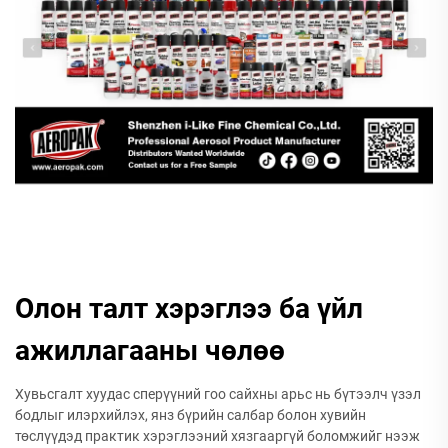
Олон талт хэрэглээ ба үйл
ажиллагааны чөлөө
Хувьсгалт хуудас сперүүний гоо сайхны арьс нь бүтээлч үзэл
бодлыг илэрхийлэх, янз бүрийн салбар болон хувийн
төслүүдэд практик хэрэглээний хязгааргүй боломжийг нээж