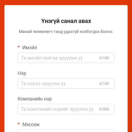
Үнэгүй санал авах
Манай төлөөлөгч танд удахгүй холбогдох болно.
Имэйл
0/100
Нэр
0/100
Компанийн нэр
0/200
Мессеж