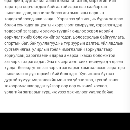
брэндийн, сурталчилгааны кампанит ажил, маркетингийн
хэрэгцээ өөрчлөгдөж байгаатай зэрэгцээ хялбархан
шинэчлэгдэж, өөрчилж болох автомашины паркын
тодорхойлоход ашигладаг. Хэрэглэх үйл явц нь бүрэн хамрах
болон сонгодог акцентын хэрэглээг хамруулж, хэрэглэгчдэд
тодорхой загварын элементүүдийг онцлох эсвэл нарийн
өөрчлөлт хийх боломжийг олгодог. Боловсролын байгууллага,
спортын баг, байгууллагууд нь түр зуурын дэлгэц, үйл явдлын
сурталчилгаа, улирлын гоёл чимэглэлийн зориулалтаар
зориулсан, хэрэглээний дараа амархан хасах боломжтой
загварыг хэрэглэдэг. Энэ нь сэргээлт хийх төслүүдэд ч өргөн
хүрдэг бөгөөд уг нь загварын загварыг хамгаалахын зэрэгцээ
шинэчилсэн дүр төрхийг бий болгодог. Хувьсгалж бүтээх
дуртай хүмүүс мэргэжлийн монтаж үйлчилгээ, тусгай тоног
төхөөрөмж шаарддаггүйгээр өөр өөр өнгөний хослол,
урлагийн загварыг туршиж үзэх эрх чөлөөг үнэлж байна.