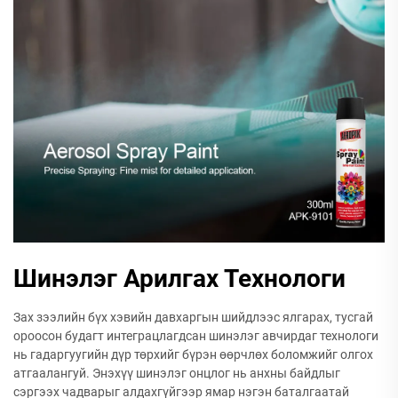
Шинэлэг Арилгах Технологи
Зах зээлийн бүх хэвийн давхаргын шийдлээс ялгарах, тусгай
ороосон будагт интеграцлагдсан шинэлэг авчирдаг технологи
нь гадаргуугийн дүр төрхийг бүрэн өөрчлөх боломжийг олгох
атгаалангуй. Энэхүү шинэлэг онцлог нь анхны байдлыг
сэргээх чадварыг алдахгүйгээр ямар нэгэн баталгаатай