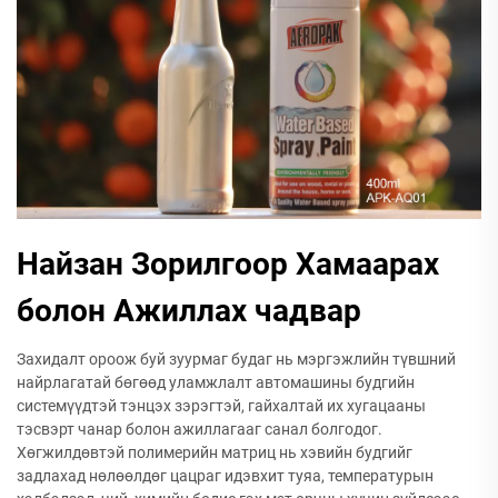
Найзан Зорилгоор Хамаарах
болон Ажиллах чадвар
Захидалт ороож буй зуурмаг будаг нь мэргэжлийн түвшний
найрлагатай бөгөөд уламжлалт автомашины будгийн
системүүдтэй тэнцэх зэрэгтэй, гайхалтай их хугацааны
тэсвэрт чанар болон ажиллагааг санал болгодог.
Хөгжилдөвтэй полимерийн матриц нь хэвийн будгийг
задлахад нөлөөлдөг цацраг идэвхит туяа, температурын