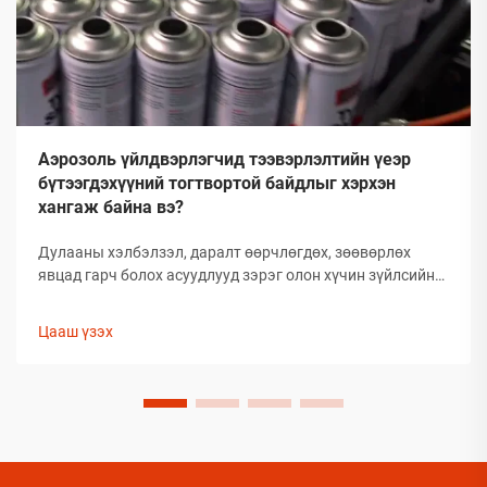
Аэрозоль үйлдвэрлэгчид тээвэрлэлтийн үеэр
бүтээгдэхүүний тогтвортой байдлыг хэрхэн
хангаж байна вэ?
Дулааны хэлбэлзэл, даралт өөрчлөгдөх, зөөвөрлөх
явцад гарч болох асуудлууд зэрэг олон хүчин зүйлсийн
улмаас глобал аэрозолын салбар нь тээвэрлэлтийн
үеэр бүтээгдэхүүний бүрэлдэхүүн хэсгийн бүтэн
Цааш үзэх
байдлыг хадгалахад тооless дундаа сорилтуудтай
тулгардаг. Иймд аэрозол үйлдвэрлэгчид
бүтээгдэхүүний чанарыг хамгаалахын тулд комплекс
арга хэмжээ авах шаардлагатай.