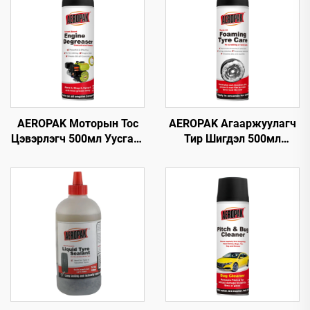
AEROPAK Моторын Тос
AEROPAK Агааржуулагч
Цэвэрлэгч 500мл Уусгагч
Тир Шигдэл 500мл
суулгасан Машины
Тирний Хөөсөн
Цэвэрлэгч Тос Цэвэрлэх
Цэвэрлэгч Арчих эсвэл
Хэрэгсэл
Хүнд Хөдөлмөр
шаардахгүй