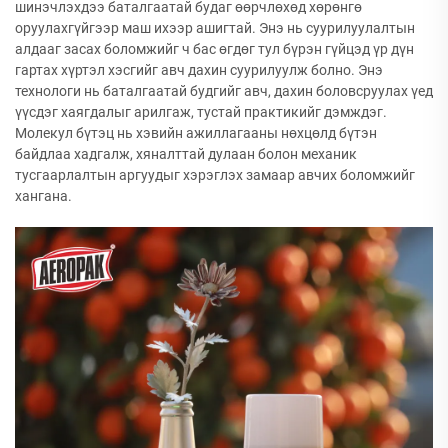
шинэчлэхдээ баталгаатай будаг өөрчлөхөд хөрөнгө
оруулахгүйгээр маш ихээр ашигтай. Энэ нь суурилуулалтын
алдааг засах боломжийг ч бас өгдөг тул бүрэн гүйцэд үр дүн
гартах хүртэл хэсгийг авч дахин суурилуулж болно. Энэ
технологи нь баталгаатай будгийг авч, дахин боловсруулах үед
үүсдэг хаягдалыг арилгаж, тустай практикийг дэмждэг.
Молекул бүтэц нь хэвийн ажиллагааны нөхцөлд бүтэн
байдлаа хадгалж, хяналттай дулаан болон механик
тусгаарлалтын аргуудыг хэрэглэх замаар авчих боломжийг
хангана.