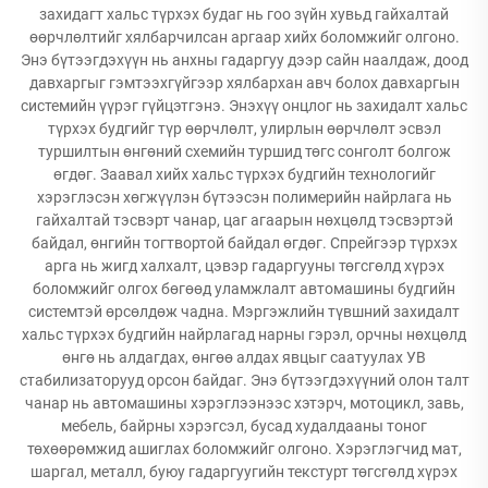
захидагт хальс түрхэх будаг нь гоо зүйн хувьд гайхалтай
өөрчлөлтийг хялбарчилсан аргаар хийх боломжийг олгоно.
Энэ бүтээгдэхүүн нь анхны гадаргуу дээр сайн наалдаж, доод
давхаргыг гэмтээхгүйгээр хялбархан авч болох давхаргын
системийн үүрэг гүйцэтгэнэ. Энэхүү онцлог нь захидалт хальс
түрхэх будгийг түр өөрчлөлт, улирлын өөрчлөлт эсвэл
туршилтын өнгөний схемийн туршид төгс сонголт болгож
өгдөг. Заавал хийх хальс түрхэх будгийн технологийг
хэрэглэсэн хөгжүүлэн бүтээсэн полимерийн найрлага нь
гайхалтай тэсвэрт чанар, цаг агаарын нөхцөлд тэсвэртэй
байдал, өнгийн тогтвортой байдал өгдөг. Спрейгээр түрхэх
арга нь жигд халхалт, цэвэр гадаргууны төгсгөлд хүрэх
боломжийг олгох бөгөөд уламжлалт автомашины будгийн
системтэй өрсөлдөж чадна. Мэргэжлийн түвшний захидалт
хальс түрхэх будгийн найрлагад нарны гэрэл, орчны нөхцөлд
өнгө нь алдагдах, өнгөө алдах явцыг саатуулах УВ
стабилизаторууд орсон байдаг. Энэ бүтээгдэхүүний олон талт
чанар нь автомашины хэрэглээнээс хэтэрч, мотоцикл, завь,
мебель, байрны хэрэгсэл, бусад худалдааны тоног
төхөөрөмжид ашиглах боломжийг олгоно. Хэрэглэгчид мат,
шаргал, металл, буюу гадаргуугийн текстурт төгсгөлд хүрэх