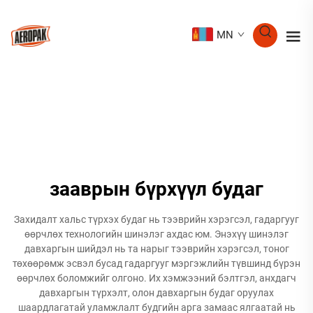
MN
зааврын бүрхүүл будаг
Захидалт хальс түрхэх будаг нь тээврийн хэрэгсэл, гадаргууг
өөрчлөх технологийн шинэлэг ахдас юм. Энэхүү шинэлэг
давхаргын шийдэл нь та нарыг тээврийн хэрэгсэл, тоног
төхөөрөмж эсвэл бусад гадаргууг мэргэжлийн түвшинд бүрэн
өөрчлөх боломжийг олгоно. Их хэмжээний бэлтгэл, анхдагч
давхаргын түрхэлт, олон давхаргын будаг оруулах
шаардлагатай уламжлалт будгийн арга замаас ялгаатай нь