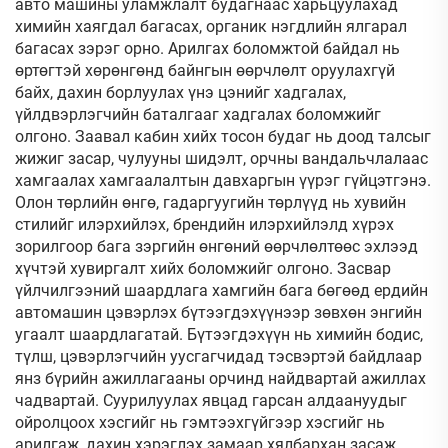
авто машины уламжлалт будагнаас харьцуулахад
химийн хаягдал багасах, органик нэгдлийн ялгарал
багасах зэрэг орно. Арилгах боломжтой байдал нь
өртөгтэй хөрөнгөнд байнгын өөрчлөлт оруулахгүй
байх, дахин борлуулах үнэ цэнийг хадгалах,
үйлдвэрлэгчийн баталгааг хадгалах боломжийг
олгоно. Заавал кабин хийх тосон будаг нь доод талсыг
жижиг засар, чулууны шидэлт, орчны вандальчлалаас
хамгаалах хамгаалалтын давхаргын үүрэг гүйцэтгэнэ.
Олон төрлийн өнгө, гадаргуугийн төрлүүд нь хувийн
стилийг илэрхийлэх, брендийн илэрхийлэлд хүрэх
зорилгоор бага зэргийн өнгөний өөрчлөлтөөс эхлээд
хүчтэй хувиргалт хийх боломжийг олгоно. Засвар
үйлчилгээний шаардлага хамгийн бага бөгөөд ердийн
автомашин цэвэрлэх бүтээгдэхүүнээр зөвхөн энгийн
угаалт шаардлагатай. Бүтээгдэхүүн нь химийн бодис,
түлш, цэвэрлэгчийн уусгагчидад тэсвэртэй байдлаар
янз бүрийн ажиллагааны орчинд найдвартай ажиллах
чадвартай. Суурилуулах явцад гарсан алдаануудыг
ойролцоох хэсгийг нь гэмтээхгүйгээр хэсгийг нь
арилгаж, дахин хэрэглэх замаар хялбархан засаж