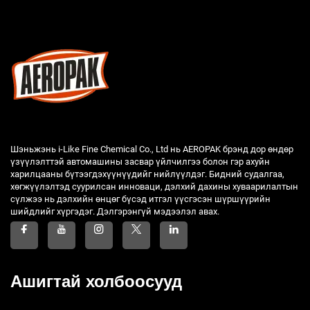
Шэньжэнь i-Like Fine Chemical Co., Ltd нь AEROPAK брэнд дор өндөр
үзүүлэлттэй автомашины засвар үйлчилгээ болон гэр ахуйн
харилцааны бүтээгдэхүүнүүдийг нийлүүлдэг. Бидний судалгаа,
хөгжүүлэлтэд суурилсан инноваци, дэлхий дахины хуваарилалтын
сүлжээ нь дэлхийн өнцөг бүсэд итгэл үүсгэсэн шүршүүрийн
шийдлийг хүргэдэг. Дэлгэрэнгүй мэдээлэл авах.
Ашигтай холбоосууд