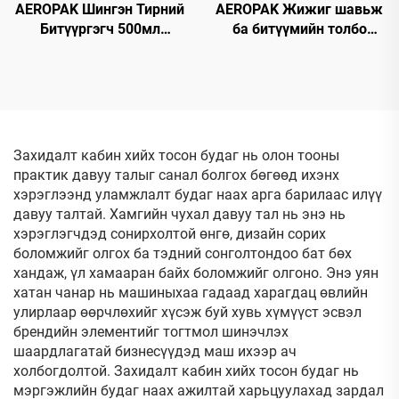
AEROPAK Шингэн Тирний
AEROPAK Жижиг шавьж
Битүүргэгч 500мл
ба битүүмийн толбо
Агааргүй Тирэнд
цэвэрлэгч 500 мл
Зориулсан Агаарын
Асфальт, шувууны
Компрессоргүй Ашиглаж
хаагуур, замын
Болохгүй
бохирдлыг цэвэрлэх
Захидалт кабин хийх тосон будаг нь олон тооны
практик давуу талыг санал болгох бөгөөд ихэнх
хэрэглээнд уламжлалт будаг наах арга барилаас илүү
давуу талтай. Хамгийн чухал давуу тал нь энэ нь
хэрэглэгчдэд сонирхолтой өнгө, дизайн сорих
боломжийг олгох ба тэдний сонголтондоо бат бөх
хандаж, үл хамааран байх боломжийг олгоно. Энэ уян
хатан чанар нь машиныхаа гадаад харагдац өвлийн
улирлаар өөрчлөхийг хүсэж буй хувь хүмүүст эсвэл
брендийн элементийг тогтмол шинэчлэх
шаардлагатай бизнесүүдэд маш ихээр ач
холбогдолтой. Захидалт кабин хийх тосон будаг нь
мэргэжлийн будаг наах ажилтай харьцуулахад зардал