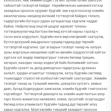
хэлбэлзэл, чий, химийн бодис гэх мэт орчны хүчин зүйлсээс
гайхалтай тэсвэртэй байдаг. Нарийвчилсан шинжилгээгээр
захидлын ороосон зуурмаг будгийг зөв хэрэглэснээр хэвийн
ажиллагааны нөхцөлд өнгөний тогтвортой байдал, гялалз,
гадаргуугийн бүтэцээ удаан хугацаагаар хадгалж чаддаг
байна. Найрлаганд онцгой цацраг идэвхит туяаны
тогтворжуулагчид багтсан бөгөөд хүчтэй нарны гэрэлд ч
гэсэн өнгө алдуулалт, будгийн өнгө өөрчлөгдөхийг саатуулж,
бүтээгдэхүүний амьдралын туршид гадаад дүр төрхийг
тогтвортой хадгална. Цаг агаарын тэсвэрт чанар нь халуун
зуны жаргалын нөхцөлөөс хүйтэн өвлийн хордлоготой хүйтэн
хүртэлх хэт өндөр температурыг тэвчих бөгөөд трещин,
хагарал, наалдах чанар алдахгүй байх боломжийг олгоно.
Будгийн суналт нь доод давхаргын гадаргууны дулааны
халалт, хурдан агшилтыг тохируулж, хатуу будгийн системд
тохиолддог стресстэй холбоотой гэмтлийг саатуулдаг. Химийн
тэсвэрт чанар нь түлшний зөөлөн, цэвэрлэх уусгагч, замын
давс, бусад бодисуудаас хамгаалж, хэвийн будгийг гэмтээхээс
сэргийлдэг. Тогтвортой давхарга нь хэвийн ашиглалтын үеэр
гарч болох жижигхэн нөлөөлөл, зовхи, зүсэлтийг эсэргүүцдэг
бөгөөд олон уламжлалт будгийн гадаад дүр төрхийг илүү
удаан хадгална. Мэргэжлийн түвшний захидалт ороосон