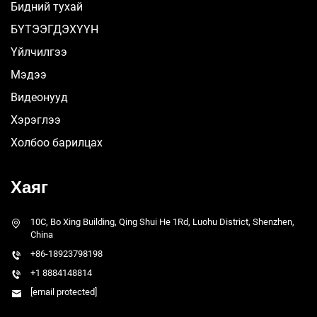
Бидний тухай
БҮТЭЭГДЭХҮҮН
Үйлчилгээ
Мэдээ
Видеонууд
Хэрэглээ
Холбоо барилцах
Хаяг
10C, Bo Xing Building, Qing Shui He 1Rd, Luohu District, Shenzhen,
China
+86-18923798198
+1 8884148814
[email protected]