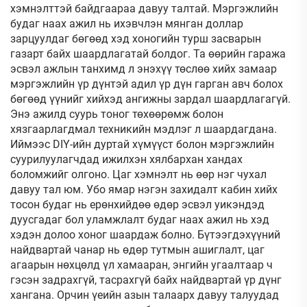
хэмнэлттэй байдгаараа давуу талтай. Мэргэжлийн
будаг наах ажил нь ихэвчлэн мянган доллар
зарцуулдаг бөгөөд хэд хоногийн турш засварын
газарт байх шаардлагатай болдог. Та өөрийн гаража
эсвэл ажлын танхимд л энэхүү төслөө хийх замаар
мэргэжлийн үр дүнтэй адил үр дүн гарган авч болох
бөгөөд үүнийг хийхэд ангижны зардал шаардлагагүй.
Энэ ажилд суурь тоног төхөөрөмж болон
хязгаарлагдмал техникийн мэдлэг л шаардагдана.
Иймээс DIY-ийн дуртай хүмүүст болон мэргэжлийн
суурилуулагчдад ижилхэн хялбархан хандах
боломжийг олгоно. Цаг хэмнэлт нь өөр нэг чухал
давуу тал юм. Убо ямар нэгэн захидалт кабин хийх
тосон будаг нь ерөнхийдөө өдөр эсвэл уикэндэд
дуусгадаг бол уламжлалт будаг наах ажил нь хэд
хэдэн долоо хоног шаардаж болно. Бүтээгдэхүүний
найдвартай чанар нь өдөр тутмын ашиглалт, цаг
агаарын нөхцөлд үл хамааран, энгийн угаалтаар ч
гэсэн задрахгүй, тасрахгүй байх найдвартай үр дүнг
хангана. Орчин үеийн азын талаарх давуу талуудад