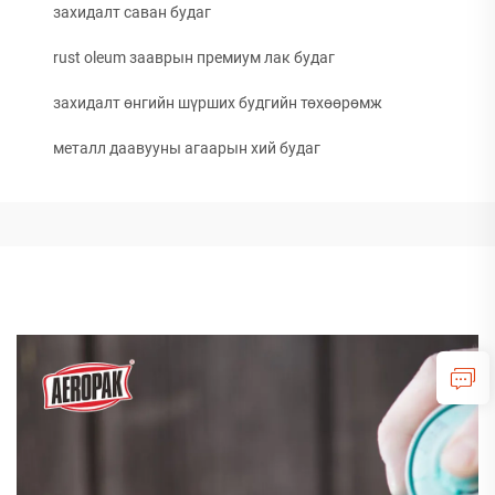
захидалт саван будаг
rust oleum зааврын премиум лак будаг
захидалт өнгийн шүрших будгийн төхөөрөмж
металл даавууны агаарын хий будаг