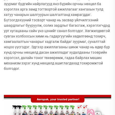
зуурмаг будгийн найрлагууд янз бүрийн орчны нөхцөл ба
хэрэглэх арга замд тогтвортой ажиллагааг хангахын тулд
хатуу чанарын шалгуурын шалгалтанд хамрагддаг.
Бүтээгдэхүүний тэсвэрт чанар нь засвар үйлчилгээний
шаардлагыг бууруулж, солих зардлыг багасгаж, хэрэглэгчдэд
урт хугацааны сайн үнэ цэнийг санал болгодог. Хөгжилдөвтэй
сувган холбоосын хими нь гадаргуугийн хөдөлгөөнд тохирч,
хамгаалалтын чанарыг хадгалж байдаг зуурмаг, суналттай
ноцоо үүсгэдэг. Эдгээр ажиллагааны шинж чанар нь өдөр бүр
хүнд орчны нөхцөлд дасан ажилладаг худалдааны тээврийн
хэрэгсэл, далайн тоног төхөөрөмж, гадаа байрлах машин
механизм зэрэг хүнд нөхцөлд ашиглагдахад тохиромжтой
болгодог.