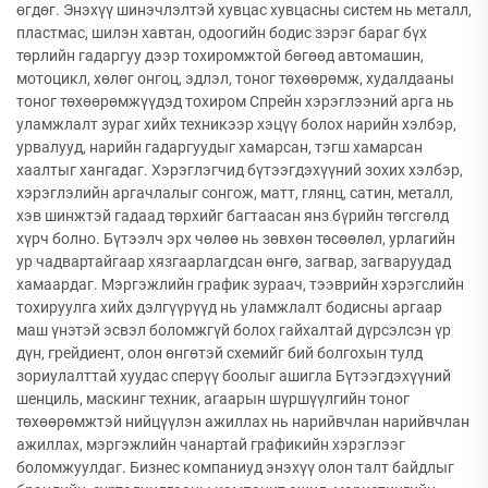
өгдөг. Энэхүү шинэчлэлтэй хувцас хувцасны систем нь металл,
пластмас, шилэн хавтан, одоогийн бодис зэрэг бараг бүх
төрлийн гадаргуу дээр тохиромжтой бөгөөд автомашин,
мотоцикл, хөлөг онгоц, эдлэл, тоног төхөөрөмж, худалдааны
тоног төхөөрөмжүүдэд тохиром Спрейн хэрэглээний арга нь
уламжлалт зураг хийх техникээр хэцүү болох нарийн хэлбэр,
урвалууд, нарийн гадаргуудыг хамарсан, тэгш хамарсан
хаалтыг хангадаг. Хэрэглэгчид бүтээгдэхүүний зохих хэлбэр,
хэрэглэлийн аргачлалыг сонгож, матт, глянц, сатин, металл,
хэв шинжтэй гадаад төрхийг багтаасан янз бүрийн төгсгөлд
хүрч болно. Бүтээлч эрх чөлөө нь зөвхөн төсөөлөл, урлагийн
ур чадвартайгаар хязгаарлагдсан өнгө, загвар, загваруудад
хамаардаг. Мэргэжлийн график зураач, тээврийн хэрэгслийн
тохируулга хийх дэлгүүрүүд нь уламжлалт бодисны аргаар
маш үнэтэй эсвэл боломжгүй болох гайхалтай дүрсэлсэн үр
дүн, грейдиент, олон өнгөтэй схемийг бий болгохын тулд
зориулалттай хуудас сперүү боолыг ашигла Бүтээгдэхүүний
шенциль, маскинг техник, агаарын шүршүүлгийн тоног
төхөөрөмжтэй нийцүүлэн ажиллах нь нарийвчлан нарийвчлан
ажиллах, мэргэжлийн чанартай графикийн хэрэглээг
боломжуулдаг. Бизнес компаниуд энэхүү олон талт байдлыг