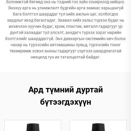
боломжтой бөгөөд энэ нь тэдний гоо зүйн сонирхолд нийцнэ.
Энэхүү арга нь уламжлалт будгийн арга замаас харьцангуй
бага бэлтгэл шаарддаг тул хийх ажлын цаг, холбогдох
зардлыг ихэд багасгадаг. Заавал хийх хальс түрхэх будаг нь
ихэвчлэн хуучин будаг, хром, пластик, металл гадаргууг үр
дүнтэй халаадаг тул элсэлт, анхдагч түрхэх зэрэг нарийн
бэлтгэлийг шаарддаггүй. Энэ давхаргын системийн авч болох
чанар нь түрээсийн автомашины хувьд, түрээсийн тоног
төхөөрөмж эсвэл анхны гадаргууг сэргээх шаардлагатай
нөхцөлд тун их таталцалтай байдаг.
Ард түмний дуртай
бүтээгдэхүүн