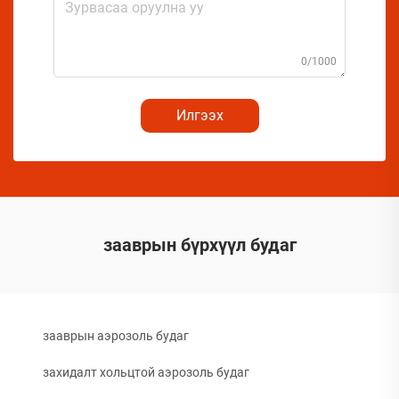
0/1000
Илгээх
зааврын бүрхүүл будаг
зааврын аэрозоль будаг
захидалт хольцтой аэрозоль будаг