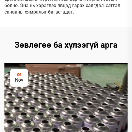
болно. Энэ нь хэрэглэх явцад гарах хаягдал, сэтгэл
санааны хямралыг багасгадаг.
Зөвлөгөө ба хүлээгүй арга
06
Nov