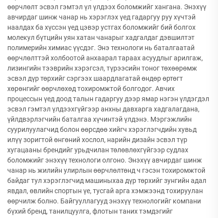
өөрчлөлт эсвэл гэмтэл үл үлдээх боломжийг хангана. Энэхүү
авчирдаг шинж чанар нь хэрэглэх үед гадаргуу руу хүчтэй
наалдах ба хүссэн үед цэвэр устгах боломжийг бий болгох
молекул бүтцийн уян хатан чанарыг хадгалдаг дэвшилтэт
полимерийн химиас үүсдэг. Энэ технологи нь баталгаатай
өөрчлөлттэй холбоотой анхаарал тараах асуудлыг арилгаж,
лизингийн тээврийн хэрэгсэл, түрээсийн тоног төхөөрөмж
эсвэл дүр төрхийг сэргээх шаардлагатай өндөр өртөгт
хөрөнгийг өөрчлөхөд тохиромжтой болгодог. Авчих
процессын үед доод талын гадаргуу дээр ямар нэгэн үлдэгдэл
эсвэл гэмтэл үлдээхгүйгээр анхны давхарга хадгалагдана,
үйлдвэрлэгчийн баталгаа хүчинтэй үлдэнэ. Мэргэжлийн
суурилуулагчид болон өөрсдөө хийгч хэрэглэгчдийн хувьд
илүү зоригтой өнгөний хослол, нарийн дизайн эсвэл түр
хугацааны брендийг урьдчилан төлөвлөхгүйгээр судлах
боломжийг энэхүү технологи олгоно. Энэхүү авчирдаг шинж
чанар нь жилийн улирлын өөрчлөлтөнд ч гэсэн тохиромжтой
байдаг тул хэрэглэгчид машиныхаа дүр төрхийг зунгийн адал
явдал, өвлийн спортын үе, тусгай арга хэмжээнд тохируулан
өөрчилж болно. Байгууллагууд энэхүү технологийг компани
бүхий бренд, танилцуулга, флотын таних тэмдэгийг