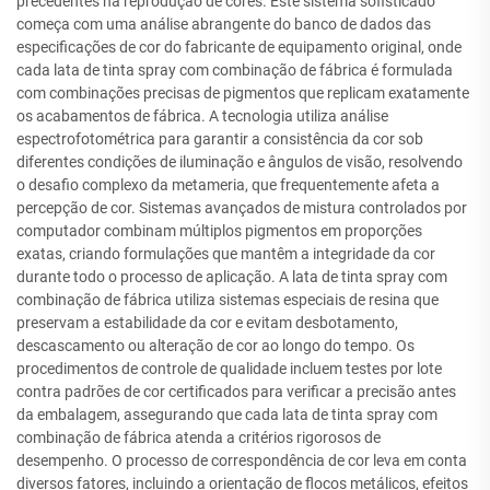
precedentes na reprodução de cores. Este sistema sofisticado
começa com uma análise abrangente do banco de dados das
especificações de cor do fabricante de equipamento original, onde
cada lata de tinta spray com combinação de fábrica é formulada
com combinações precisas de pigmentos que replicam exatamente
os acabamentos de fábrica. A tecnologia utiliza análise
espectrofotométrica para garantir a consistência da cor sob
diferentes condições de iluminação e ângulos de visão, resolvendo
o desafio complexo da metameria, que frequentemente afeta a
percepção de cor. Sistemas avançados de mistura controlados por
computador combinam múltiplos pigmentos em proporções
exatas, criando formulações que mantêm a integridade da cor
durante todo o processo de aplicação. A lata de tinta spray com
combinação de fábrica utiliza sistemas especiais de resina que
preservam a estabilidade da cor e evitam desbotamento,
descascamento ou alteração de cor ao longo do tempo. Os
procedimentos de controle de qualidade incluem testes por lote
contra padrões de cor certificados para verificar a precisão antes
da embalagem, assegurando que cada lata de tinta spray com
combinação de fábrica atenda a critérios rigorosos de
desempenho. O processo de correspondência de cor leva em conta
diversos fatores, incluindo a orientação de flocos metálicos, efeitos