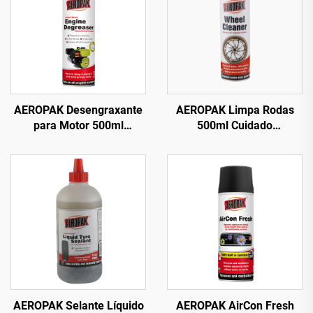
AEROPAK Desengraxante
AEROPAK Limpa Rodas
para Motor 500ml
500ml Cuidado
Desengraxante
Automotivo 510g Limpeza
Automotivo à Base de
para Carros e Rodas
Solvente para Limpeza de
Carros
AEROPAK Selante Líquido
AEROPAK AirCon Fresh