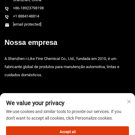
+86-18923798198
+1 8884148814
[email protected]
Nossa empresa
A Shenzhen i-Like Fine Chemical Co., Ltd., fundada em 2010, é um
fabricante global de produtos para manutenção automotiva, tintas e
cuidados domésticos.
We value your privacy
We use cookies and similar tools to provide our services. If you
don't want to accept all cookies, click Personalize cookies.
Direitos autorais © 2025 Shenzhen i-Like Fine Chemical Co., Ltd. Todos os
direitos reservados. -
Política de privacidade
Accept all