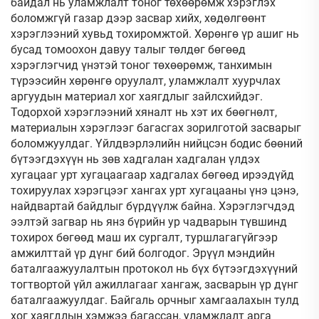
байдал нь уламжлалт тоног төхөөрөмж хэрэглэх
боломжгүй газар дээр засвар хийх, хөдөлгөөнт
хэрэглээний хувьд тохиромжтой. Хөрөнгө үр ашиг нь
бусад томоохон давуу талыг төлдөг бөгөөд
хэрэглэгчид үнэтэй тоног төхөөрөмж, танхимын
түрээсийн хөрөнгө оруулалт, уламжлалт хуурчлах
аргуудын материал хог хаягдлыг зайлсхийдэг.
Тодорхой хэрэглээний хяналт нь хэт их бөөгнөлт,
материалын хэрэглээг багасгах зорилготой засварыг
боломжуулдаг. Үйлдвэрлэлийн нийцсэн бодис бөөний
бүтээгдэхүүн нь зөв хадгалан хадгалан үлдэх
хугацааг урт хугацаагаар хадгалах бөгөөд ирээдүйд
тохируулах хэрэгцээг хангах урт хугацааны үнэ цэнэ,
найдвартай байдлыг бүрдүүлж байна. Хэрэглэгчдэд
ээлтэй загвар нь янз бүрийн ур чадварын түвшинд
тохирох бөгөөд маш их сургалт, туршлагагүйгээр
амжилттай үр дүнг бий болгодог. Эрүүл мэндийн
баталгаажуулалтын протокол нь бүх бүтээгдэхүүний
тогтвортой үйл ажиллагааг хангаж, засварын үр дүнг
баталгаажуулдаг. Байгаль орчныг хамгаалахын тулд
хог хаягдлын хэмжээ багассан, уламжлалт арга