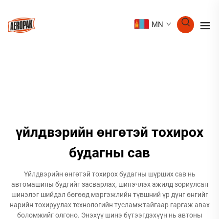
MN
үйлдвэрийн өнгөтэй тохирох
будагны сав
Үйлдвэрийн өнгөтэй тохирох будагны шүрших сав нь
автомашины будгийг засварлах, шинэчлэх ажилд зориулсан
шинэлэг шийдэл бөгөөд мэргэжлийн түвшний үр дүнг өнгийг
нарийн тохируулах технологийн тусламжтайгаар гаргаж авах
боломжийг олгоно. Энэхүү шинэ бүтээгдэхүүн нь автоны