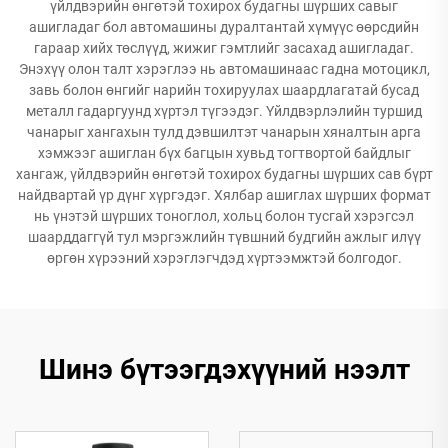
үйлдвэрийн өнгөтэй тохирох будагны шүрших савыг
ашигладаг бол автомашины дуралтантай хүмүүс өөрсдийн
гараар хийх төслүүд, жижиг гэмтлийг засахад ашигладаг.
Энэхүү олон талт хэрэглээ нь автомашинаас гадна мотоцикл,
завь болон өнгийг нарийн тохируулах шаардлагатай бусад
металл гадаргуунд хүртэл түгээдэг. Үйлдвэрлэлийн туршид
чанарыг хангахын тулд дэвшилтэт чанарын хяналтын арга
хэмжээг ашиглан бүх багцын хувьд тогтвортой байдлыг
хангаж, үйлдвэрийн өнгөтэй тохирох будагны шүрших сав бүрт
найдвартай үр дүнг хүргэдэг. Хялбар ашиглах шүрших формат
нь үнэтэй шүрших тоноглол, хольц болон тусгай хэрэгсэл
шаарддаггүй тул мэргэжлийн түвшний будгийн ажлыг илүү
өргөн хүрээний хэрэглэгчдэд хүртээмжтэй болгодог.
Шинэ бүтээгдэхүүний нээлт