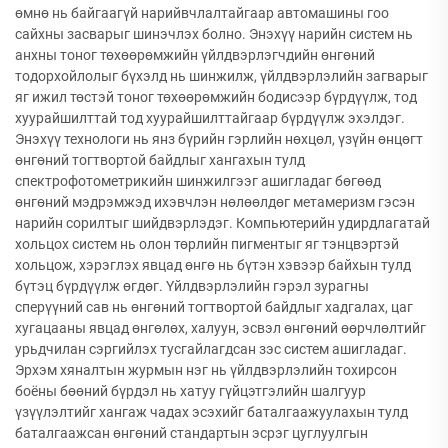
өмнө нь байгаагүй нарийвчлалтайгаар автомашины гоо
сайхны засварыг шинэчлэх болно. Энэхүү нарийн систем нь
анхны тоног төхөөрөмжийн үйлдвэрлэгчдийн өнгөний
тодорхойлолыг бүхэлд нь шинжилж, үйлдвэрлэлийн загварыг
яг ижил төстэй тоног төхөөрөмжийн бодисээр бүрдүүлж, тод
хуурайшилттай тод хуурайшилттайгаар бүрдүүлж эхэлдэг.
Энэхүү технологи нь янз бүрийн гэрлийн нөхцөл, үзүйн өнцөгт
өнгөний тогтвортой байдлыг хангахын тулд
спектрофотометрикийн шинжилгээг ашигладаг бөгөөд
өнгөний мэдрэмжэд ихэвчлэн нөлөөлдөг метамеризм гэсэн
нарийн сорилтыг шийдвэрлэдэг. Компьютерийн удирдлагатай
хольцох систем нь олон төрлийн пигментыг яг тэнцвэртэй
хольцож, хэрэглэх явцад өнгө нь бүтэн хэвээр байхын тулд
бүтэц бүрдүүлж өгдөг. Үйлдвэрлэлийн гэрэл зурагны
сперүүний сав нь өнгөний тогтвортой байдлыг хадгалах, цаг
хугацааны явцад өнгөлөх, халуун, эсвэл өнгөний өөрчлөлтийг
урьдчилан сэргийлэх тусгайлагдсан зэс систем ашигладаг.
Эрхэм хяналтын журмын нэг нь үйлдвэрлэлийн тохирсон
боёны бөөний бүрдэл нь хатуу гүйцэтгэлийн шалгуур
үзүүлэлтийг хангаж чадах эсэхийг баталгаажуулахын тулд
баталгаажсан өнгөний стандартын эсрэг цуглуулгын