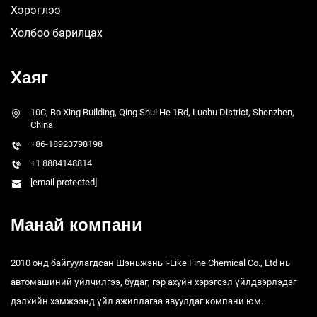
Хэрэглээ
Холбоо барилцах
Хаяг
10C, Bo Xing Building, Qing Shui He 1Rd, Luohu District, Shenzhen,
China
+86-18923798198
+1 8884148814
[email protected]
Манай компани
2010 онд байгуулагдсан Шэньжэнь i-Like Fine Chemical Co., Ltd нь
автомашиний үйлчилгээ, будаг, гэр ахуйн хэрэгсэл үйлдвэрлэдэг
дэлхийн хэмжээнд үйл ажиллагаа явуулдаг компани юм.