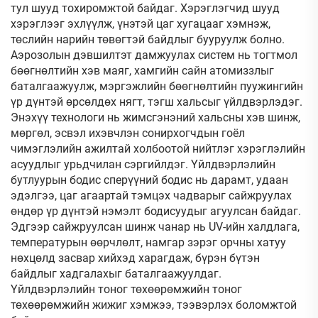
тул шууд тохиромжтой байдаг. Хэрэглэгчид шууд
хэрэглээг эхлүүлж, үнэтэй цаг хугацааг хэмнэж,
төслийн нарийн төвөгтэй байдлыг бууруулж болно.
Аэрозолын дэвшилтэт дамжуулах систем нь тогтмол
бөөгнөлтийн хэв маяг, хамгийн сайн атомиззлыг
баталгаажуулж, мэргэжлийн бөөгнөлтийн пуужингийн
үр дүнтэй өрсөлдөх нягт, тэгш хальсыг үйлдвэрлэдэг.
Энэхүү технологи нь жимсгэнэний хальсны хэв шинж,
мөргөл, эсвэл ихэвчлэн сонирхогчдын гоёл
чимэглэлийн ажилтай холбоотой нийтлэг хэрэглэлийн
асуудлыг урьдчилан сэргийлдэг. Үйлдвэрлэлийн
бутлуурын бодис сперүүний бодис нь дарамт, удаан
эдэлгээ, цаг агаартай тэмцэх чадварыг сайжруулах
өндөр үр дүнтэй нэмэлт бодисуудыг агуулсан байдаг.
Эдгээр сайжруулсан шинж чанар нь UV-ийн халдлага,
температурын өөрчлөлт, намгар зэрэг орчны хатуу
нөхцөлд засвар хийхэд харагдаж, бүрэн бүтэн
байдлыг хадгалахыг баталгаажуулдаг.
Үйлдвэрлэлийн тоног төхөөрөмжийн тоног
төхөөрөмжийн жижиг хэмжээ, тээвэрлэх боломжтой