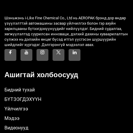
Шэньжэнь i-Like Fine Chemical Co., Ltd нь AEROPAK брэнд дор өндөр
үзүүлэлттэй автомашины засвар үйлчилгээ болон гэр ахуйн
харилцааны бүтээгдэхүүнүүдийг нийлүүлдэг. Бидний судалгаа,
хөгжүүлэлтэд суурилсан инноваци, дэлхий дахины хуваарилалтын
сүлжээ нь дэлхийн өнцөг бүсэд итгэл үүсгэсэн шүршүүрийн
шийдлийг хүргэдэг. Дэлгэрэнгүй мэдээлэл авах.
Ашигтай холбоосууд
Бидний тухай
БҮТЭЭГДЭХҮҮН
Үйлчилгээ
Мэдээ
Видеонууд