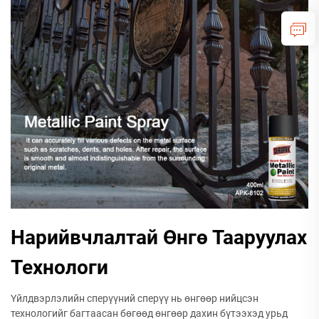
Нарийвчлалтай Өнгө Тааруулах
Технологи
Үйлдвэрлэлийн сперүүний сперүү нь өнгөөр нийцсэн
технологийг багтаасан бөгөөд өнгөөр дахин бүтээхэд урьд