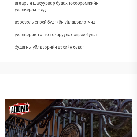
агаарын шахуураар будах төхөөрөмжийн
үйлдвэрлэгчид
аэрозоль спрей будгийн үйлдвэрлэгчид
үйлдвэрийн өнгө тохируулах спрей будаг
будагны үйлдвэрийн цэхийн будаг