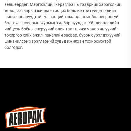
зөвшөөрдөг. Мэргэжлийн хэрэглээ нь тээврийн хэрэгслийн
төрөл, загварын жилдээ тооцох боломжтой гүйцэтгэлийн
шинж чанаруудтай тул нөөцийн шаардлагыг боловсронгуй
болгож, засварын журмыг хялбаршуулдаг. Үйлдвэрлэлийн
нийцсэн боёны сперүүний олон талт шинж чанар нь үүнийг
тохиргоо хийх ажил, панелийн засвар, бүрэн бүрэлдэхүүний
шинэчилсэн хэрэглээний хувьд ижилхэн тохиромжтой
болгодог.