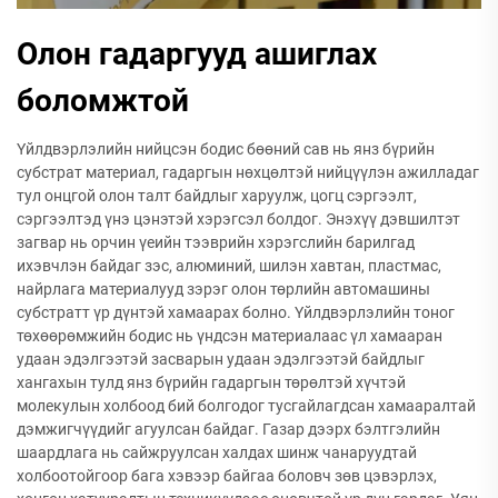
Олон гадаргууд ашиглах
боломжтой
Үйлдвэрлэлийн нийцсэн бодис бөөний сав нь янз бүрийн
субстрат материал, гадаргын нөхцөлтэй нийцүүлэн ажилладаг
тул онцгой олон талт байдлыг харуулж, цогц сэргээлт,
сэргээлтэд үнэ цэнэтэй хэрэгсэл болдог. Энэхүү дэвшилтэт
загвар нь орчин үеийн тээврийн хэрэгслийн барилгад
ихэвчлэн байдаг зэс, алюминий, шилэн хавтан, пластмас,
найрлага материалууд зэрэг олон төрлийн автомашины
субстратт үр дүнтэй хамаарах болно. Үйлдвэрлэлийн тоног
төхөөрөмжийн бодис нь үндсэн материалаас үл хамааран
удаан эдэлгээтэй засварын удаан эдэлгээтэй байдлыг
хангахын тулд янз бүрийн гадаргын төрөлтэй хүчтэй
молекулын холбоод бий болгодог тусгайлагдсан хамааралтай
дэмжигчүүдийг агуулсан байдаг. Газар дээрх бэлтгэлийн
шаардлага нь сайжруулсан халдах шинж чанаруудтай
холбоотойгоор бага хэвээр байгаа боловч зөв цэвэрлэх,