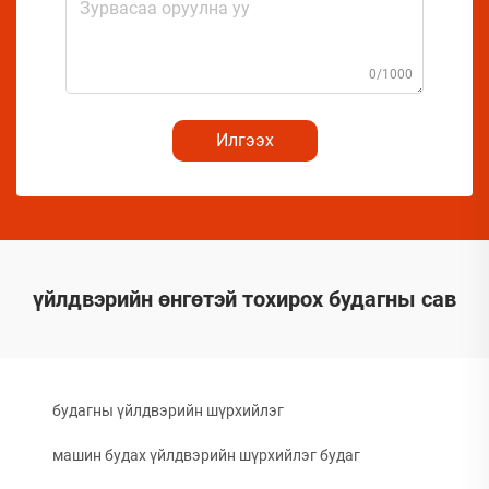
0/1000
Илгээх
үйлдвэрийн өнгөтэй тохирох будагны сав
будагны үйлдвэрийн шүрхийлэг
машин будах үйлдвэрийн шүрхийлэг будаг