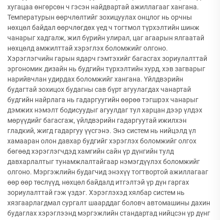
хугацаа өнгөрсөн ч гэсэн найдвартай ажиллагааг хангана.
Температурын өөрчлөлтийг зохицуулах онцлог нь орчны
нөхцөл байдал өөрчлөгдөх үед ч тогтмол түрхэлтийн шинж
чанарыг хадгалж, жил бүрийн улирал, цаг агаарын ялгаатай
нөхцөлд амжилттай хэрэглэх боломжийг олгоно.
Хэрэглэгчийн гарын ядарч гэмтэхийг багасгах зориулалттай
эргономик дизайн нь будгийн түрхэлтийн хурд, хэв загварыг
нарийвчлан удирдах боломжийг хангана. Үйлдвэрийн
будагтай зохицох будагны сав бүрт агуулагдах чанартай
будгийн найрлага нь гадаргуугийн өөрөө тэгшрэх чанарыг
дэмжих нэмэлт бодисуудыг агуулдаг тул харцан дээр үлдэх
мөрүүдийг багасгаж, үйлдвэрийн гадаргуутай ижилхэн
гладкий, жигд гадаргуу үүсгэнэ. Энэ систем нь нийцэлд үл
хамааран олон давхар будгийг хэрэглэх боломжийг олгох
бөгөөд хэрэглэгчдэд хамгийн сайн үр дүнгийн тулд
давхарлалтыг тунамжлалтайгаар нэмэгдүүлэх боломжийг
олгоно. Мэргэжлийн будагчид энэхүү тогтвортой ажиллагааг
өөр өөр төслүүд, нөхцөл байдалд итгэлтэй үр дүн гаргах
зориулалттай гэж үздэг. Хэрэглэхэд хялбар систем нь
хязгаарлагдмал сургалт шаарддаг боловч автомашины дахин
будаглах хэрэглээнд мэргэжлийн стандартад нийцсэн үр дүнг