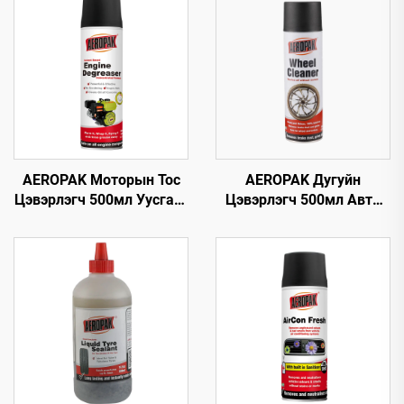
AEROPAK Моторын Тос
AEROPAK Дугуйн
Цэвэрлэгч 500мл Уусгагч
Цэвэрлэгч 500мл Авто
суулгасан Машины
Анивч 510г Дугуйг
Цэвэрлэгч Тос Цэвэрлэх
Цэвэрлэх Зориулсан
Хэрэгсэл
Машины Цэвэрлэгч