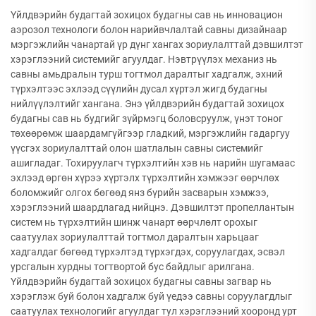
Үйлдвэрийн будагтай зохицох будагны сав нь инновацион
аэрозол технологи болон нарийвчлалтай савны дизайнаар
мэргэжлийн чанартай үр дүнг хангах зориулалттай дэвшилтэт
хэрэглээний системийг агуулдаг. Нэвтрүүлэх механиз нь
савны амьдралын турш тогтмол даралтыг хадгалж, эхний
түрхэлтээс эхлээд сүүлийн дусал хүртэл жигд будагны
нийлүүлэлтийг хангана. Энэ үйлдвэрийн будагтай зохицох
будагны сав нь будгийг зүйрмэгц боловсруулж, үнэт тоног
төхөөрөмж шаардамгүйгээр гладкий, мэргэжлийн гадаргуу
үүсгэх зориулалттай олон шатлалын савны системийг
ашигладаг. Тохируулагч түрхэлтийн хэв нь нарийн шугамаас
эхлээд өргөн хүрээ хүртэлх түрхэлтийн хэмжээг өөрчлөх
боломжийг олгох бөгөөд янз бүрийн засварын хэмжээ,
хэрэглээний шаардлагад нийцнэ. Дэвшилтэт пропеллантын
систем нь түрхэлтийн шинж чанарт өөрчлөлт орохыг
саатуулах зориулалттай тогтмол даралтын харьцааг
хадгалдаг бөгөөд түрхэлтэд түрхэгдэх, соруулагдах, эсвэл
урсгалын хурдны тогтвортой бус байдлыг арилгана.
Үйлдвэрийн будагтай зохицох будагны савны загвар нь
хэрэглэж буй болон хадгалж буй үедээ савны соруулагдлыг
саатуулах технологийг агуулдаг тул хэрэглээний хооронд урт