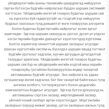
үйлдвэрлэгчийн анхны техникийн шаардлагад нийцүүлэн
гарган бүтээсэн будгийн найрлагаас бүрдэх шүрших системийг
нэгтгэсэн. Үйлдвэрийн өнгөтэй тохирох будагны шүрших сав
нь хүрээлэн буй гадаргуутайг нь гээдгүйгээр нийцүүлэн
будахыг хангахын тулд дэвшилтэт өнгө тохируулах алгоритм
болон будагны будаглагчийн найрлагыг холих аргыг
ашигладаг. Эдгээр шүрших савнууд нь урсгал, дусал үл үлдээх
нэгэн төрлийн будгийн давхаргыг хэрэглэгчдэд хүртээмж
болгох зорилгоор хяналттой шүрших загварыг агуулдаг.
Шахсан хүргэлтийн систем нь бүхэлдээ шүрших явцад тогтмол
будгийн урсгалыг хадгалж, хуучин аргуудын дутагдалтай
талуудыг арилгана. Үйлдвэрийн өнгөтэй тохирох будагны
шүрших сав бүр нь үйлдвэрийн өнгийн кодтой маш нарийн
тохирохуйц тусгайлан боловсруулсан өндөр чанартай
автомашины будгийг агуулдаг. Энэ найрлага нь удаан
хугацаагаар өнгөө хадгалах, бат бөх чанартай байлгахын тулд
ангилах холбогч, тогтворжуулагч болон цацрагийн
хамгаалалтын бодисыг агуулдаг. Эдгээр бүтээгдэхүүнүүд нь
автомашины сэргээн засвар, мөргөлдөөний засвар,
үйлчилгээний салбарт өргөн хэрэглэгддэг. Мэргэжлийн
засварын газрууд жижиг засвар, цэгэн засварын ажлын тулд