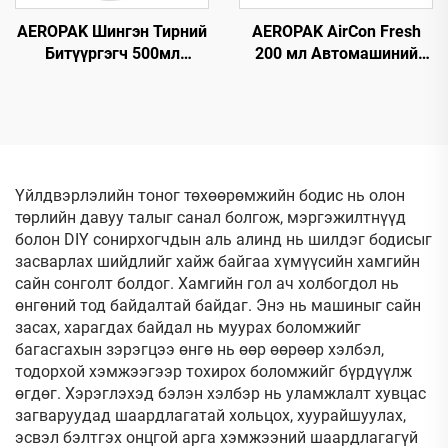
AEROPAK Шингэн Тирний
AEROPAK AirCon Fresh
Битүүргэгч 500мл
200 мл Автомашиний
Агааргүй Тирэнд
агаарыг цэвэршүүлэх,
Зориулсан Агаарын
шинэчлэх хэрэгсэл
Компрессоргүй Ашиглаж
Болохгүй
Үйлдвэрлэлийн тоног төхөөрөмжийн бодис нь олон
төрлийн давуу талыг санал болгож, мэргэжилтнүүд
болон DIY сонирхогчдын аль алинд нь шилдэг бодисыг
засварлах шийдлийг хайж байгаа хүмүүсийн хамгийн
сайн сонголт болдог. Хамгийн гол ач холбогдол нь
өнгөний тод байдалтай байдаг. Энэ нь машиныг сайн
засах, харагдах байдал нь муурах боломжийг
багасгахын зэрэгцээ өнгө нь өөр өөрөөр хэлбэл,
тодорхой хэмжээгээр тохирох боломжийг бүрдүүлж
өгдөг. Хэрэглэхэд бэлэн хэлбэр нь уламжлалт хувцас
загваруудад шаардлагатай хольцох, хуурайшуулах,
эсвэл бэлтгэх онцгой арга хэмжээний шаардлагагүй