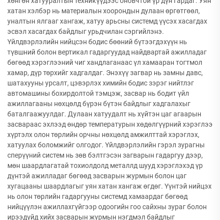
хөнгөн хатууралтын техникүүдээс оновчтой үр дүн гардаг. Уян
хатан хэлбэр нь материалын хоорондын дулаан өргөтгөөл,
уналтын ялгааг хангаж, хатуу арьсны системд үүсэх хасагдах
эсвэл хасагдах байдлыг урьдчилан сэргийлэнэ.
Үйлдвэрлэлийн нийцсэн бодис бөөний бүтээгдэхүүн нь
түвшний болон вертикал гадаргуудад найдвартай ажилладаг
бөгөөд хэрэглээний чиг хандлаганаас үл хамааран тогтмол
хамар, дүр төрхийг хадгалдаг. Энэхүү загвар нь замны давс,
шатахууны урсалт, цэвэрлэх химийн бодис зэрэг нийтлэг
автомашины бохирдолтой тэмцэж, засвар нь бодит үйл
ажиллагааны нөхцөлд бүрэн бүтэн байдлыг хадгалахыг
баталгаажуулдаг. Дулаан хатуудалт нь хүйтэн цаг агаарын
засвараас эхлээд өндөр температурын хөдөлгүүрний хэрэглээ
хүртэлх олон төрлийн орчны нөхцөлд амжилттай хэрэглэх,
хатуулах боломжийг олгодог. Үйлдвэрлэлийн гэрэл зурагны
сперүүний систем нь зөв бэлтгэсэн загварын гадаргуу дээр,
мөн шаардлагатай тохиолдолд металлд шууд хэрэглэхэд үр
дүнтэй ажилладаг бөгөөд засварын журмын болон цаг
хугацааны шаардлагыг уян хатан хангаж өгдөг. Үүнтэй нийцэх
нь олон төрлийн гадаргууны системд хамаардаг бөгөөд
нийцүүлэн ажиллахгүйгээр одоогийн гоо сайхны зураг болон
ирээдүйд хийх засварын журмын нэгдмэл байдлыг