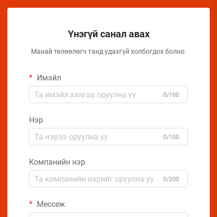
Үнэгүй санал авах
Манай төлөөлөгч танд удахгүй холбогдох болно.
Имэйл
0/100
Нэр
0/100
Компанийн нэр
0/200
Мессеж