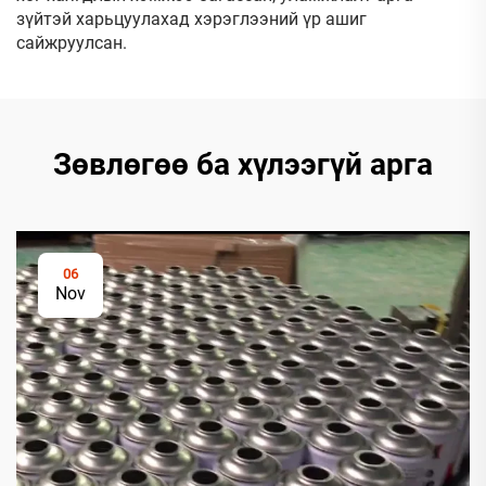
зүйтэй харьцуулахад хэрэглээний үр ашиг
сайжруулсан.
Зөвлөгөө ба хүлээгүй арга
06
Nov