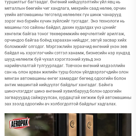
туршилтыг багтаадаг. Өнгөний нийцүүлэлтийн үйл явц нь
металлын бөөгийн чиг хандлага, мөхрийн саад нөлөө, орчин
үеийн автомашины төгсгөлд нөлөөлөх гүн шинж чанарууд
зэрэг янз бүрийн хүчин зүйлсийг тусгадаг. Энэ технологи нь
машины гоо сайхны байдал, дахин худалдах үнэ цэнийг
хөнгөлж байгаа тоног төхөөрөмжийн өөрчлөлтийг арилгаж,
орчиндоо байгаа боёнд хараахан нийцдэг, эвгүй засвар хийх
боломжийг олгодог. Мэргэжлийн зураачид өнгөний үнэн зөв
байдал нь хэрэглэгчийн сэтгэл ханамж, бизнесийн нэр хүндэд
шууд нөлөөлж буй чухал хэрэглээний хувьд энэ
нарийвчлалтай тулгуурладаг. Товчхон өнгөний мэдээллийн
сан нь олон арван жилийн турш болон үйлдвэрлэгчдийн олон
мянган автомашины өнгөг хамардаг бөгөөд одоогийн болон
антик машинтай нийцүүлэг байдлыг хангадаг. Байнга
шинэчлэгддэг шинэ өнгөний хувилбарууд болон одоогийн
загваруудад сайжруулсан, хурдацтай хөгжиж буй автомашины
зах зээлд одоогийн ач холбогдолтой байдлыг хадгалах.