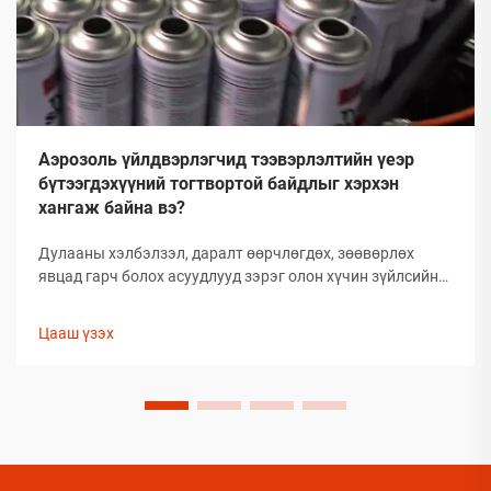
Аэрозоль үйлдвэрлэгчид тээвэрлэлтийн үеэр
бүтээгдэхүүний тогтвортой байдлыг хэрхэн
хангаж байна вэ?
Дулааны хэлбэлзэл, даралт өөрчлөгдөх, зөөвөрлөх
явцад гарч болох асуудлууд зэрэг олон хүчин зүйлсийн
улмаас глобал аэрозолын салбар нь тээвэрлэлтийн
үеэр бүтээгдэхүүний бүрэлдэхүүн хэсгийн бүтэн
Цааш үзэх
байдлыг хадгалахад тооless дундаа сорилтуудтай
тулгардаг. Иймд аэрозол үйлдвэрлэгчид
бүтээгдэхүүний чанарыг хамгаалахын тулд комплекс
арга хэмжээ авах шаардлагатай.