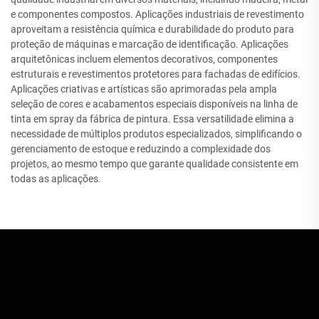
e componentes compostos. Aplicações industriais de revestimento
aproveitam a resistência química e durabilidade do produto para
proteção de máquinas e marcação de identificação. Aplicações
arquitetônicas incluem elementos decorativos, componentes
estruturais e revestimentos protetores para fachadas de edifícios.
Aplicações criativas e artísticas são aprimoradas pela ampla
seleção de cores e acabamentos especiais disponíveis na linha de
tinta em spray da fábrica de pintura. Essa versatilidade elimina a
necessidade de múltiplos produtos especializados, simplificando o
gerenciamento de estoque e reduzindo a complexidade dos
projetos, ao mesmo tempo que garante qualidade consistente em
todas as aplicações.