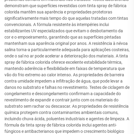
demonstram que superfícies revestidas com tinta spray de fábrica
colorida mantêm sua aparência e propriedades protetoras
significativamente mais tempo do que aquelas tratadas com tintas
convencionais. A fórmula resistente às intempéries inclui
estabilizantes UV especializados que evitam o desbotamento da
cor e o empoeiramento, garantindo que as superfícies pintadas
mantenham sua aparência original por anos. A resistência à névoa
salina torna-a particularmente adequada para aplicações costeiras,
onde o sal no ar pode acelerar a deterioração dos materiais. A tinta
spray de fábrica colorida oferece excelente estabilidade térmica,
mantendo aderência e flexibilidade em faixas de temperatura que
vão do frio extremo ao calor intenso. As propriedades de barreira
contra umidade impedem a infiltração de água, que pode levar a
danos no substrato e falhas no revestimento. Testes de ciclagem de
congelamento e descongelamento confirmam a capacidade do
revestimento de expandir e contrair junto com os materiais do
substrato sem rachar ou descascar. As propriedades de resistência
química protegem contra contaminantes ambientais comuns,
incluindo chuva ácida, poluentes industriais e agentes de limpeza. A
fórmula da tinta spray de fábrica colorida inclui agentes anti-
fúngicos e antibacterianos que impedem o crescimento biológico