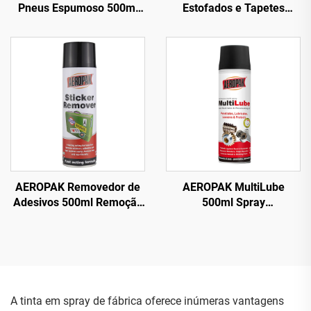
Pneus Espumoso 500ml
Estofados e Tapetes
Limpa Pneus sem
Espumoso 500ml Limpa
Esfregar ou Trabalho
Tudo
Pesado
AEROPAK Removedor de
AEROPAK MultiLube
Adesivos 500ml Remoção
500ml Spray
de Etiquetas do Vidro do
Multifuncional Tudo em
Carro
Um com Lubrificante
Antiferrugem
A tinta em spray de fábrica oferece inúmeras vantagens