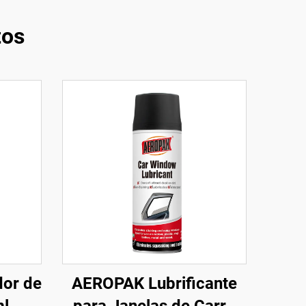
tos
or de
AEROPAK Lubrificante