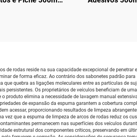
etos e Piche 500ml
Adesivos 500
a Asfalto, Fezes de
Remoção de Etiqu
saros e Sujeira de
do Vidro do Ca
Estrada
s de rodas reside na sua capacidade excepcional de penetrar e
nar de forma eficaz. Ao contrário dos sabonetes padrão para
que quebra as ligações moleculares entre as partículas de sujei
persistentes. Os proprietários de veículos beneficiam de uma 
 o produto elimina a necessidade de lavagem manual extensiva
opriedades de expansão da espuma garantem a cobertura complet
dem acessar, proporcionando resultados de limpeza abrangentes
ma vez que a espuma de limpeza de arcos de rodas reduz os cu
contaminantes permanecem nas superfícies dos veículos durant
ridade estrutural dos componentes críticos, preservando em últi
pela ferrugem e corrosão. As considerações de segurança tor