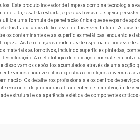
eículos. Este produto inovador de limpeza combina tecnologia
cumulada, o sal da estrada, o pó dos freios e a sujeira persis
da utiliza uma fórmula de penetração única que se expande apó
étodos tradicionais de limpeza muitas vezes falham. A base te
ntre os contaminantes e as superfícies metálicas, enquanto es
e limpeza. As formulações modernas de espuma de limpeza de 
 materiais automotivos, incluindo superfícies pintadas, comp
 descoloração. A metodologia de aplicação consiste em pulver
em e dissolvam os depósitos acumulados através de uma acção 
ente valiosa para veículos expostos a condições invernais seve
aminação. Os detalheiros profissionais e os centros de servi
e essencial de programas abrangentes de manutenção de veícu
dade estrutural e da aparência estética de componentes críticos 