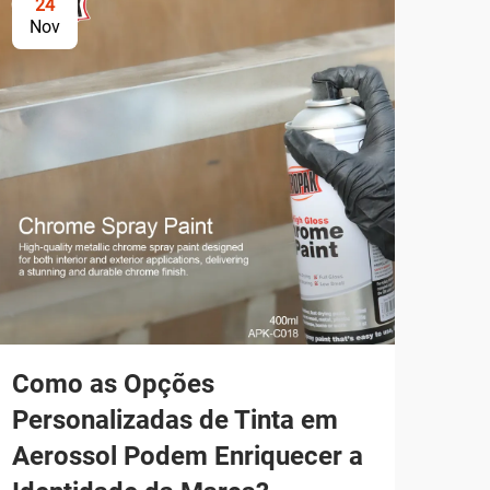
24
2
Nov
No
Como as Opções
Qua
Personalizadas de Tinta em
ao 
Aerossol Podem Enriquecer a
Car