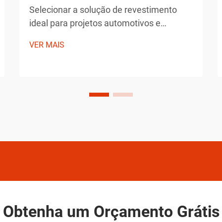
Selecionar a solução de revestimento
ideal para projetos automotivos e
industriais exige consideração cuidadosa
VER MAIS
quanto à durabilidade, facilidade de
aplicação e características de
desempenho. As tecnologias modernas
de pintura em aerossol revolucionaram a
forma como os profissionais aplicam
revestimentos com precisão e eficiência.
Obtenha um Orçamento Grátis