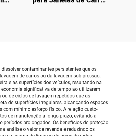
ml
para Janelas de Carro
etas
200ml Spray
rro
Lubrificante Automotivo
sem Manchas
 dissolver contaminantes persistentes que os
 lavagem de carros ou da lavagem sob pressão,
ra e as superfícies dos veículos, resultando na
economia significativa de tempo ao utilizarem
 ou de ciclos de lavagem repetidos que as
a de superfícies irregulares, alcançando espaços
 com mínimo esforço físico. A relação custo-
stos de manutenção a longo prazo, evitando a
e períodos prolongados. Os benefícios de proteção
ma análise o valor de revenda e reduzindo os
nam a espuma de limpeza de arcos de rodas