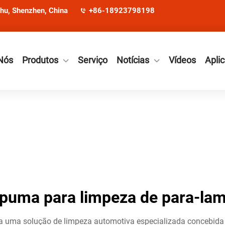
ohu, Shenzhen, China
+86-18923798198
Nós
Produtos
Serviço
Notícias
Vídeos
Apli
puma para limpeza de para-la
a uma solução de limpeza automotiva especializada concebida