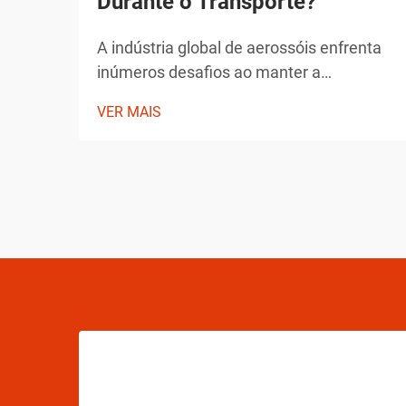
Durante o Transporte?
A indústria global de aerossóis enfrenta
inúmeros desafios ao manter a
integridade dos produtos durante o
VER MAIS
transporte. Desde flutuações de
temperatura até mudanças de pressão e
preocupações com manipulação, os
fabricantes de aerossóis devem
implementar soluções abrangentes para
assegurar a estabilidade do produto.