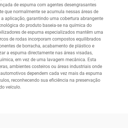
 avançada de espuma com agentes desengrasantes
tente que normalmente se acumula nessas áreas de
s a aplicação, garantindo uma cobertura abrangente
cnológica do produto baseia-se na química do
tabilizadores de espuma especializados mantêm uma
arcos de rodas incorporam compostos equilibrados
onentes de borracha, acabamento de plástico e
izar a espuma directamente nas áreas visadas,
química, em vez de uma lavagem mecânica. Esta
ras, ambientes costeiros ou áreas industriais onde
ços automotivos dependem cada vez mais da espuma
los, reconhecendo sua eficiência na preservação
do veículo.