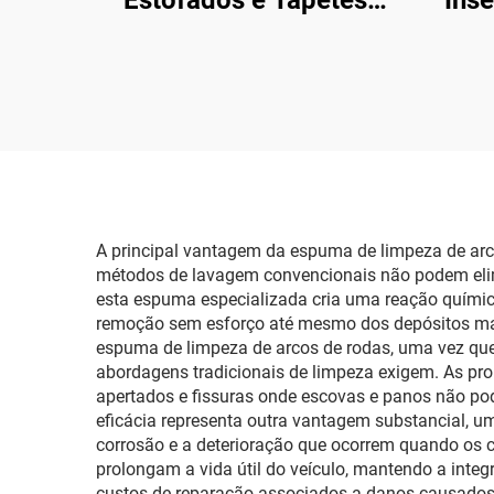
Estofados e Tapetes
Ins
Espumoso 500ml Limpa
Limp
Tudo
Pás
A principal vantagem da espuma de limpeza de arco
métodos de lavagem convencionais não podem elimi
esta espuma especializada cria uma reação química 
remoção sem esforço até mesmo dos depósitos mais 
espuma de limpeza de arcos de rodas, uma vez que
abordagens tradicionais de limpeza exigem. As pr
apertados e fissuras onde escovas e panos não po
eficácia representa outra vantagem substancial, u
corrosão e a deterioração que ocorrem quando os 
prolongam a vida útil do veículo, mantendo a integ
custos de reparação associados a danos causados 