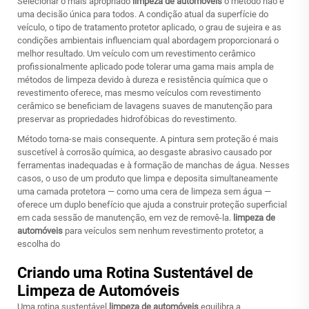
Selecionar o mais apropriado
limpeza de automóveis
o método não é
uma decisão única para todos. A condição atual da superfície do
veículo, o tipo de tratamento protetor aplicado, o grau de sujeira e as
condições ambientais influenciam qual abordagem proporcionará o
melhor resultado. Um veículo com um revestimento cerâmico
profissionalmente aplicado pode tolerar uma gama mais ampla de
métodos de limpeza devido à dureza e resistência química que o
revestimento oferece, mas mesmo veículos com revestimento
cerâmico se beneficiam de lavagens suaves de manutenção para
preservar as propriedades hidrofóbicas do revestimento.
Método torna-se mais consequente. A pintura sem proteção é mais
suscetível à corrosão química, ao desgaste abrasivo causado por
ferramentas inadequadas e à formação de manchas de água. Nesses
casos, o uso de um produto que limpa e deposita simultaneamente
uma camada protetora — como uma cera de limpeza sem água —
oferece um duplo benefício que ajuda a construir proteção superficial
em cada sessão de manutenção, em vez de removê-la.
limpeza de
automóveis
para veículos sem nenhum revestimento protetor, a
escolha do
Criando uma Rotina Sustentável de
Limpeza de Automóveis
Uma rotina sustentável
limpeza de automóveis
equilibra a