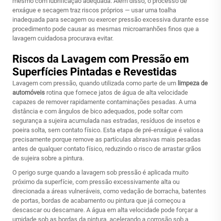
mesmo com lubrificação adequada. Além disso, o processo de
enxágue e secagem traz riscos próprios — usar uma toalha
inadequada para secagem ou exercer pressão excessiva durante esse
procedimento pode causar as mesmas microarranhões finos que a
lavagem cuidadosa procurava evitar.
Riscos da Lavagem com Pressão em
Superfícies Pintadas e Revestidas
Lavagem com pressão, quando utilizada como parte de um
limpeza de
automóveis
rotina que fornece jatos de água de alta velocidade
capazes de remover rapidamente contaminações pesadas. A uma
distância e com ângulos de bico adequados, pode soltar com
segurança a sujeira acumulada nas estradas, resíduos de insetos e
poeira solta, sem contato físico. Esta etapa de pré-enxágue é valiosa
precisamente porque remove as partículas abrasivas mais pesadas
antes de qualquer contato físico, reduzindo o risco de arrastar grãos
de sujeira sobre a pintura.
O perigo surge quando a lavagem sob pressão é aplicada muito
próximo da superfície, com pressão excessivamente alta ou
direcionada a áreas vulneráveis, como vedação de borracha, batentes
de portas, bordas de acabamento ou pintura que já começou a
descascar ou descamare. A água em alta velocidade pode forçar a
umidade sob as bordas da pintura, acelerando a corrosão sob a