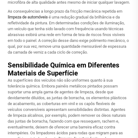
microfibra de alta qualidade antes mesmo de iniciar qualquer lavagem.
As consequências a longo prazo da fricção mecânica repetida em
limpeza de automóveis
é uma redução gradual da brilhância e da
refletividade da pintura. Em determinadas condições de iluminação,
um veículo que tenha sido lavado com frequência usando técnicas
abrasivas exibirá uma rede em forma de teia de riscos finos visíveis
em todo o painel. A correção desse dano exige polimento mecânico, o
qual, por sua vez, remove uma quantidade mensurável de espessura
da camada de verniz a cada ciclo de correção.
Sensibilidade Química em Diferentes
Materiais de Superfície
As superfícies dos veículos não são uniformes quanto à sua
tolerância química. Embora painéis metálicos pintados possam
suportar uma ampla gama de agentes de limpeza, desde que
devidamente diluídos, as juntas de borracha, os elementos plásticos
de acabamento, as coberturas em vinil e os capôs flexíveis de
veículos conversíveis apresentam sensibilidades distintas. Agentes
de limpeza alcalinos, por exemplo, podem remover os óleos naturais
das juntas de borracha, fazendo com que ressequem, rachem e,
eventualmente, deixem de oferecer uma barreira eficaz contra
intempéries. Os limpadores ácidos para rodas que migram para as