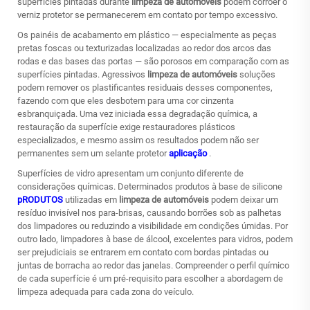
superfícies pintadas durante
limpeza de automóveis
podem corroer o
verniz protetor se permanecerem em contato por tempo excessivo.
Os painéis de acabamento em plástico — especialmente as peças
pretas foscas ou texturizadas localizadas ao redor dos arcos das
rodas e das bases das portas — são porosos em comparação com as
superfícies pintadas. Agressivos
limpeza de automóveis
soluções
podem remover os plastificantes residuais desses componentes,
fazendo com que eles desbotem para uma cor cinzenta
esbranquiçada. Uma vez iniciada essa degradação química, a
restauração da superfície exige restauradores plásticos
especializados, e mesmo assim os resultados podem não ser
permanentes sem um selante protetor
aplicação
.
Superfícies de vidro apresentam um conjunto diferente de
considerações químicas. Determinados produtos à base de silicone
pRODUTOS
utilizadas em
limpeza de automóveis
podem deixar um
resíduo invisível nos para-brisas, causando borrões sob as palhetas
dos limpadores ou reduzindo a visibilidade em condições úmidas. Por
outro lado, limpadores à base de álcool, excelentes para vidros, podem
ser prejudiciais se entrarem em contato com bordas pintadas ou
juntas de borracha ao redor das janelas. Compreender o perfil químico
de cada superfície é um pré-requisito para escolher a abordagem de
limpeza adequada para cada zona do veículo.