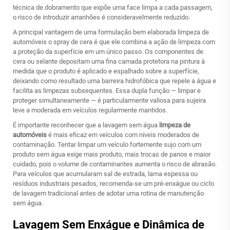
técnica de dobramento que expõe uma face limpa a cada passagem,
o risco de introduzir arranhões é consideravelmente reduzido.
A principal vantagem de uma formulação bem elaborada
limpeza de
automóveis
o spray de cera é que ele combina a ação de limpeza com
a proteção da superfície em um único passo. Os componentes de
cera ou selante depositam uma fina camada protetora na pintura à
medida que o produto é aplicado e espalhado sobre a superfície,
deixando como resultado uma barreira hidrofóbica que repele a água e
facilita as limpezas subsequentes. Essa dupla função — limpar e
proteger simultaneamente — é particularmente valiosa para sujeira
leve a moderada em veículos regularmente mantidos.
É importante reconhecer que a lavagem sem água
limpeza de
automóveis
é mais eficaz em veículos com níveis moderados de
contaminação. Tentar limpar um veículo fortemente sujo com um
produto sem água exige mais produto, mais trocas de panos e maior
cuidado, pois o volume de contaminantes aumenta o risco de abrasão.
Para veículos que acumularam sal de estrada, lama espessa ou
resíduos industriais pesados, recomenda-se um pré-enxágue ou ciclo
de lavagem tradicional antes de adotar uma rotina de manutenção
sem água.
Lavagem Sem Enxágue e Dinâmica de