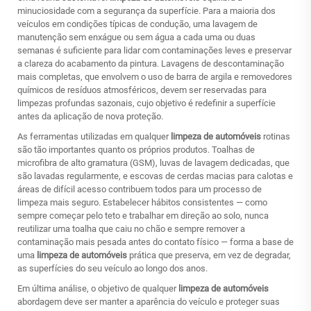
minuciosidade com a segurança da superfície. Para a maioria dos
veículos em condições típicas de condução, uma lavagem de
manutenção sem enxágue ou sem água a cada uma ou duas
semanas é suficiente para lidar com contaminações leves e preservar
a clareza do acabamento da pintura. Lavagens de descontaminação
mais completas, que envolvem o uso de barra de argila e removedores
químicos de resíduos atmosféricos, devem ser reservadas para
limpezas profundas sazonais, cujo objetivo é redefinir a superfície
antes da aplicação de nova proteção.
As ferramentas utilizadas em qualquer
limpeza de automóveis
rotinas
são tão importantes quanto os próprios produtos. Toalhas de
microfibra de alto gramatura (GSM), luvas de lavagem dedicadas, que
são lavadas regularmente, e escovas de cerdas macias para calotas e
áreas de difícil acesso contribuem todos para um processo de
limpeza mais seguro. Estabelecer hábitos consistentes — como
sempre começar pelo teto e trabalhar em direção ao solo, nunca
reutilizar uma toalha que caiu no chão e sempre remover a
contaminação mais pesada antes do contato físico — forma a base de
uma
limpeza de automóveis
prática que preserva, em vez de degradar,
as superfícies do seu veículo ao longo dos anos.
Em última análise, o objetivo de qualquer
limpeza de automóveis
abordagem deve ser manter a aparência do veículo e proteger suas