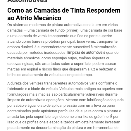
Como as Camadas de Tinta Respondem
ao Atrito Mecânico
Os sistemas modernos de pintura automotiva consistem em várias
camadas — uma camada de fundo (primer), uma camada de cor base
e uma camada de verniz transparente que fica na parte superior,
atuando como barreira protetora principal. Esse verniz transparente,
embora durável, é surpreendentemente suscetível à microabrasão
causada por métodos inadequados.
limpeza de automóveis
quando
materiais abrasivos, como esponjas sujas, toalhas ásperas ou
escovas rígidas, são arrastados sobre a superfície, podem causar
marcas em espiral e riscos finos que dispersam a luz e reduzem o
brilho do acabamento do veículo ao longo do tempo.
A dureza dos vernizes transparentes automotivos varia conforme o
fabricante e a idade do veículo. Veículos mais antigos ou aqueles com
formulações mais macias são particularmente vulneráveis durante
limpeza de automóveis
operações. Mesmo com lubrificação adequada
por sabão e água, o ato de aplicar pressão com uma luva ou pano
contaminados pode aprisionar partículas de sujeira contra a pintura e
arrastá-las pela superfície, agindo como uma lixa de grão fino. É por
isso que os profissionais especializados em detalhamento investem
pesadamente na descontaminação da pintura e em ferramentas de