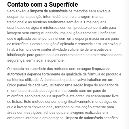
Contato com a Superfície
Sem enxágue
limpeza de automóveis
os métodos sem enxágue
ocupam uma posição intermediária entre a lavagem manual
tradicional e as técnicas totalmente sem água. Uma pequena
quantidade de água é misturada com um produto concentrado para
lavagem sem enxágue, criando uma solução altamente lubrificante
que é aplicada painel por painel com uma esponja macia ou um pano
de microfibra. Como a solução é aplicada e removida sem um enxágue
final, a fórmula deve conter atividade suficiente de tensoativos e
lubrificação para garantir que os contaminantes sejam removidos com
segurança, sem riscar a superfície.
O impacto na superfície dos métodos sem enxágue
limpeza de
automóveis
depende fortemente da qualidade da fórmula do produto e
da técnica utilizada. A técnica adequada envolve trabalhar em um
único painel de cada vez, utilizando uma seção limpa do aplicador de
microfibra em cada passagem e finalizando com um pano de
microfibra seco para polir a superfície até obter um acabamento livre
de listras. Este método consome significativamente menos água do
que a lavagem convencional, tornando-o uma opção atraente para
áreas com restrições hídricas ou para lavagens realizadas em
ambientes internos e em garagens.
limpeza de automóveis
sessões.