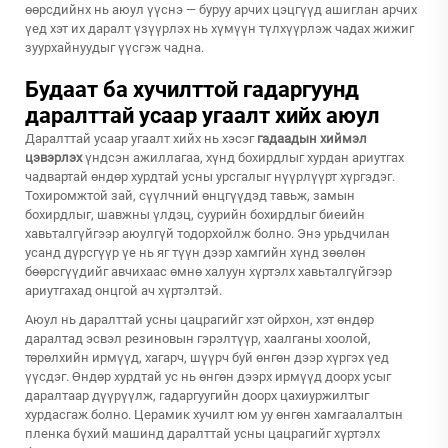
өөрсдийнх нь аюул үүснэ — буруу арчих цэцгүүд ашиглан арчих
үед хэт их даралт үзүүрлэх нь хүмүүн түлхүүрлэж чадах жижиг
зуурхайнуудыг үүсгэж чадна.
Будаат ба хучилттой гадаргуунд
даралттай усаар угаалт хийх аюул
Даралттай усаар угаалт хийх нь хэсэг
гадаадын хиймэл
цэвэрлэх
үндсэн ажиллагаа, хүнд бохирдлыг хурдан ариутгах
чадвартай өндөр хурдтай усны урсгалыг нүүрлүүрт хүргэдэг.
Тохиромжтой зай, сүүлчний өнцгүүдэд тавьж, замын
бохирдлыг, шавжны үлдэц, суурийн бохирдлыг биеийн
хавьталгүйгээр аюулгүй тодорхойлж болно. Энэ урьдчилан
усанд дүрсгүүр үе нь яг түүн дээр хамгийн хүнд зөөлөн
бөөрсгүүдийг авчихаас өмнө халуун хүртэлх хавьталгүйгээр
ариутгахад онцгой ач хүртэлтэй.
Аюул нь даралттай усны цацрагийг хэт ойрхон, хэт өндөр
даралтад эсвэл резиновын гэрэлтүүр, хаалганы хоолой,
төрөлхийн ирмүүд, хагарч, шүүрч буй өнгөн дээр хүргэх үед
үүсдэг. Өндөр хурдтай ус нь өнгөн дээрх ирмүүд доорх усыг
даралтаар дүүрүүлж, гадаргуугийн доорх цахиуржилтыг
хурдасгаж болно. Церамик хучилт юм уу өнгөн хамгаалалтын
пленка бүхий машинд даралттай усны цацрагийг хүртэлх