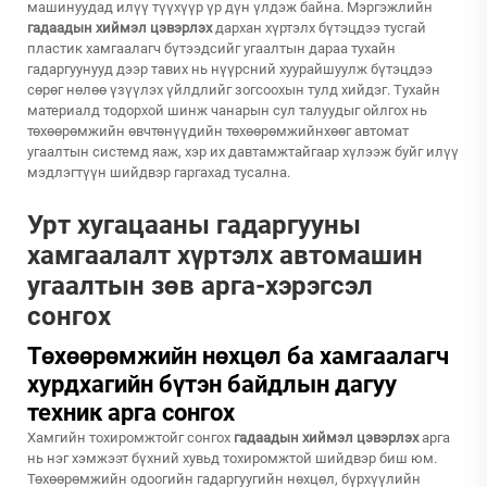
машинуудад илүү түүхүүр үр дүн үлдэж байна. Мэргэжлийн
гадаадын хиймэл цэвэрлэх
дархан хүртэлх бүтэцдээ тусгай
пластик хамгаалагч бүтээдсийг угаалтын дараа тухайн
гадаргуунууд дээр тавих нь нүүрсний хуурайшуулж бүтэцдээ
сөрөг нөлөө үзүүлэх үйлдлийг зогсоохын тулд хийдэг. Тухайн
материалд тодорхой шинж чанарын сул талуудыг ойлгох нь
төхөөрөмжийн өвчтөнүүдийн төхөөрөмжийнхөөг автомат
угаалтын системд яаж, хэр их давтамжтайгаар хүлээж буйг илүү
мэдлэгтүүн шийдвэр гаргахад тусална.
Урт хугацааны гадаргууны
хамгаалалт хүртэлх автомашин
угаалтын зөв арга-хэрэгсэл
сонгох
Төхөөрөмжийн нөхцөл ба хамгаалагч
хурдхагийн бүтэн байдлын дагуу
техник арга сонгох
Хамгийн тохиромжтойг сонгох
гадаадын хиймэл цэвэрлэх
арга
нь нэг хэмжээт бүхний хувьд тохиромжтой шийдвэр биш юм.
Төхөөрөмжийн одоогийн гадаргуугийн нөхцөл, бүрхүүлийн