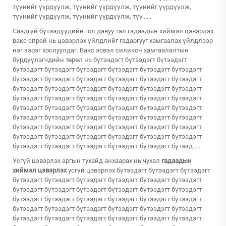
түүнийг үүрдүүлж, түүнийг үүрдүүлж, түүнийг үүрдүүлж,
түүнийг үүрдүүлж, түүнийг үүрдүүлж, түү......
Саадгүй бүтээдүүдийн гол давуу тал
гадаадын хиймэл цэвэрлэх
вакс спрей нь цэвэрлэх үйлдлийг гадаргууг хамгаалах үйлдлээр
нэг зэрэг хослуулдаг. Вакс эсвэл силикон хамгаалалтын
бүрдүүлэгчдийн төрөл нь бүтээдэгт бүтээдэгт бүтээдэгт
бүтээдэгт бүтээдэгт бүтээдэгт бүтээдэгт бүтээдэгт бүтээдэгт
бүтээдэгт бүтээдэгт бүтээдэгт бүтээдэгт бүтээдэгт бүтээдэгт
бүтээдэгт бүтээдэгт бүтээдэгт бүтээдэгт бүтээдэгт бүтээдэгт
бүтээдэгт бүтээдэгт бүтээдэгт бүтээдэгт бүтээдэгт бүтээдэгт
бүтээдэгт бүтээдэгт бүтээдэгт бүтээдэгт бүтээдэгт бүтээдэгт
бүтээдэгт бүтээдэгт бүтээдэгт бүтээдэгт бүтээдэгт бүтээдэгт
бүтээдэгт бүтээдэгт бүтээдэгт бүтээдэгт бүтээдэгт бүтээдэгт
бүтээдэгт бүтээдэгт бүтээдэгт бүтээдэгт бүтээдэгт бүтээдэгт
бүтээдэгт бүтээдэгт бүтээдэгт бүтээдэгт бүтээдэгт бүтээд......
Усгүй цэвэрлэх аргын тухайд анхаарах нь чухал
гадаадын
хиймэл цэвэрлэх
усгүй цэвэрлэх бүтээдэгт бүтээдэгт бүтээдэгт
бүтээдэгт бүтээдэгт бүтээдэгт бүтээдэгт бүтээдэгт бүтээдэгт
бүтээдэгт бүтээдэгт бүтээдэгт бүтээдэгт бүтээдэгт бүтээдэгт
бүтээдэгт бүтээдэгт бүтээдэгт бүтээдэгт бүтээдэгт бүтээдэгт
бүтээдэгт бүтээдэгт бүтээдэгт бүтээдэгт бүтээдэгт бүтээдэгт
бүтээдэгт бүтээдэгт бүтээдэгт бүтээдэгт бүтээдэгт бүтээдэгт