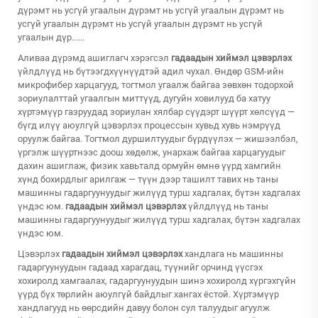
дүрэмт нь усгүй угаалын дүрэмт нь усгүй угаалын дүрэмт нь
усгүй угаалын дүрэмт нь усгүй угаалын дүрэмт нь усгүй
угаалын дүр......
Аливаа дүрэмд ашиглагч хэрэгсэл
гадаадын хиймэл цэвэрлэх
үйлдлүүд нь бүтээгдхүүнүүдтэй адил чухал. Өндөр GSM-ийн
микрофибер харцагууд, тогтмол угаалж байгаа зөвхөн тодорхой
зориулалттай угаалгын миттүүд, дугуйн ховилууд ба хатуу
хүртэмүүр газруудад зориулан хялбар сүүдэрт шүүрт хөлсүүд —
бүгд илүү аюулгүй цэвэрлэх процессын хувьд хувь нэмрүүд
оруулж байгаа. Тогтмол дуршилтуудыг бүрдүүлэх — жишээлбэл,
үргэлж шүүртнээс доош хөдөлж, унархаж байгаа харцагуудыг
дахин ашиглаж, физик хавьталд ормуйн өмнө үүрд хамгийн
хүнд бохирдлыг арилгаж — түүн дээр ташилт тавих нь таны
машинны гадаргуунуудыг жилүүд турш хадгалах, бүтэн хадгалах
үндэс юм.
гадаадын хиймэл цэвэрлэх
үйлдлүүд нь таны
машинны гадаргуунуудыг жилүүд турш хадгалах, бүтэн хадгалах
үндэс юм.
Цэвэрлэх
гадаадын хиймэл цэвэрлэх
хандлага нь машинны
гадаргуунуудын гадаад харагдац, түүнийг орчинд үүсгэх
хохиролд хамгаалах, гадаргуунуудын шинэ хохиролд хүргэхгүйн
үүрд бүх төрлийн аюулгүй байдлыг хангах ёстой. Хүртэмүүр
хандлагууд нь өөрсдийн давуу болон сул талуудыг агуулж