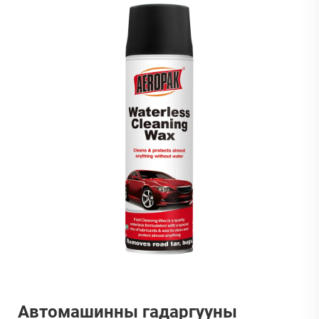
Автомашинны гадаргууны