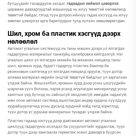
бүтцүүдийг газардуулж эхлдэг.
гадаадын хиймэл цэвэрлэх
церамик давхаргуудтай машинууд нь илүү төвөгтэй нөлөөлөлд
төвөгтэй байдаг, гэтэд түүн дотроо ийнхүү гадаа хэсгүүд нь илүү
зөөлөн цэвэрлэх арга барилуудын тулд хүлээн зөвшөөрөгсдөн.
Шил, хром ба пластик хэсгүүд дээрх
нөлөөлөл
Автомат угаалын системүүд нь таны машин дээрх үл ялгагдах
гадаргууны материалыг танихуйц калибровка хийгдээгүй. Нэг
угаалын цикл үл ялгагдах химийн ба механик нөхцөлд таны
шил, хромын хүрд, будагт гадаргуу, пластик бампер ба
резиновын салгичид үл ялгагдах нөхцөлд оруулж, түүн дотор
аливаа материал өөрийн онцгой төвөгтүй байдлыг үл харгалзан
үлдэж байна. Жишээлбэл, хромын хүрд дээр усны цэцгүүдийн
шархлаа үүсч болзош, хэрэв усанд агуулагдах минералууд усны
хаялтын үед бүтнэд нь зайлшгүй хөндлөнгүй хөөгдөж чадахгүй;
мөн олон автомат системд ашиглагдах өндөр хурдны сүүлдүүр
хуурайшуулагчид усны дусалд хүрдний хойд талд хориглод,
түүн дотор ус ууршаж минералын тунадас үлдэж байна.
Пластик гадаад хэсгүүд дээр давтамжит автомат угаалын
циклүүд гадаргууны исэлдэл ба үзүүрлэлтийг хурдасгаж, түүн
дотор түүн дээр хамгаалах герметик эсвэл давхарга бүүрсэн