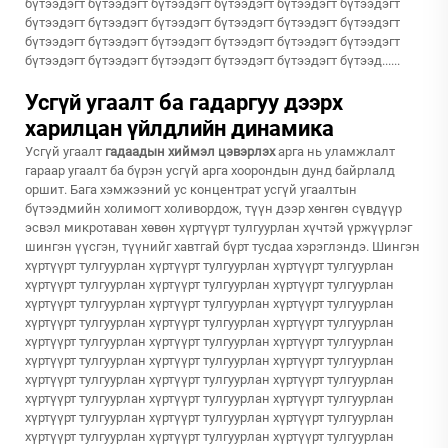
бүтээдэгт бүтээдэгт бүтээдэгт бүтээдэгт бүтээдэгт бүтээдэгт
бүтээдэгт бүтээдэгт бүтээдэгт бүтээдэгт бүтээдэгт бүтээдэгт
бүтээдэгт бүтээдэгт бүтээдэгт бүтээдэгт бүтээдэгт бүтээдэгт
бүтээдэгт бүтээдэгт бүтээдэгт бүтээдэгт бүтээдэгт бүтээд......
Усгүй угаалт ба гадаргуу дээрх
харилцан үйлдлийн динамика
Усгүй угаалт
гадаадын хиймэл цэвэрлэх
арга нь уламжлалт
гараар угаалт ба бүрэн усгүй арга хоорондын дунд байрлалд
оршит. Бага хэмжээний ус концентрат усгүй угаалтын
бүтээдмийн холимогт холивордож, түүн дээр хөнгөн сүвдүүр
эсвэл микротаван хөвөн хүртүүрт тулгуурлан хүчтэй үржүүрлэг
шингэн үүсгэн, түүнийг хавтгай бүрт тусдаа хэрэглэндэ. Шингэн
хүртүүрт тулгуурлан хүртүүрт тулгуурлан хүртүүрт тулгуурлан
хүртүүрт тулгуурлан хүртүүрт тулгуурлан хүртүүрт тулгуурлан
хүртүүрт тулгуурлан хүртүүрт тулгуурлан хүртүүрт тулгуурлан
хүртүүрт тулгуурлан хүртүүрт тулгуурлан хүртүүрт тулгуурлан
хүртүүрт тулгуурлан хүртүүрт тулгуурлан хүртүүрт тулгуурлан
хүртүүрт тулгуурлан хүртүүрт тулгуурлан хүртүүрт тулгуурлан
хүртүүрт тулгуурлан хүртүүрт тулгуурлан хүртүүрт тулгуурлан
хүртүүрт тулгуурлан хүртүүрт тулгуурлан хүртүүрт тулгуурлан
хүртүүрт тулгуурлан хүртүүрт тулгуурлан хүртүүрт тулгуурлан
хүртүүрт тулгуурлан хүртүүрт тулгуурлан хүртүүрт тулгуурлан