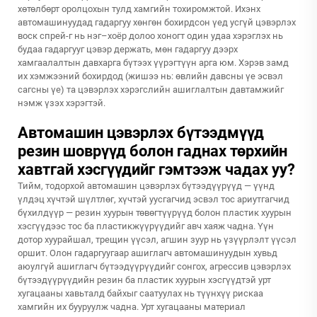
хөтөлбөрт оролцохын тулд хамгийн тохиромжтой. Ихэнх
автомашинуудад гадаргуу хөнгөн бохирдсон үед усгүй цэвэрлэх
воск спрей-г нь нэг–хоёр долоо хоногт один удаа хэрэглэх нь
будаа гадаргууг цэвэр держать, мөн гадаргуу дээрх
хамгаалалтын давхарга бүтээх үүрэгтүүн арга юм. Хэрэв замд
их хэмжээний бохирдод (жишээ нь: өвлийн давсны үе эсвэл
сагсны үе) та цэвэрлэх хэрэгслийн ашиглалтын давтамжийг
нэмж үзэх хэрэгтэй.
Автомашин цэвэрлэх бүтээдмүүд
резин шоврүүд болон гаднах төрхийн
хавтгай хэсгүүдийг гэмтээж чадах уу?
Тийм, тодорхой автомашин цэвэрлэх бүтээдүүрүүд — үүнд
үлдэц хүчтэй шүлтлөг, хүчтэй уусгагчид эсвэл тос ариутгагчид
бүхилдүүр — резин хуурын төвөгтүүрүүд болон пластик хуурын
хэсгүүдээс тос ба пластикжүүрүүдийг авч хаяж чадна. Үүн
дотор хуурайшал, трещин үүсэл, агшин зуур нь үзүүрлэлт үүсэл
оршит. Олон гадаргуугаар ашиглагч автомашинуудын хувьд
аюулгүй ашиглагч бүтээдүүрүүдийг сонгох, агрессив цэвэрлэх
бүтээдүүрүүдийн резин ба пластик хуурын хэсгүүдтэй урт
хугацааны хавьталд байхыг саатуулах нь түүнхүү рискаа
хамгийн их бууруулж чадна. Урт хугацааны материал