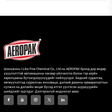
Шэньжэнь i-Like Fine Chemical Co., Ltd нь AEROPAK брэнд дор өндөр
үзүүлэлттэй автомашины засвар үйлчилгээ болон гэр ахуйн
харилцааны бүтээгдэхүүнүүдийг нийлүүлдэг. Бидний судалгаа,
хөгжүүлэлтэд суурилсан инноваци, дэлхий дахины хуваарилалтын
сүлжээ нь дэлхийн өнцөг бүсэд итгэл үүсгэсэн шүршүүрийн
шийдлийг хүргэдэг. Дэлгэрэнгүй мэдээлэл авах.