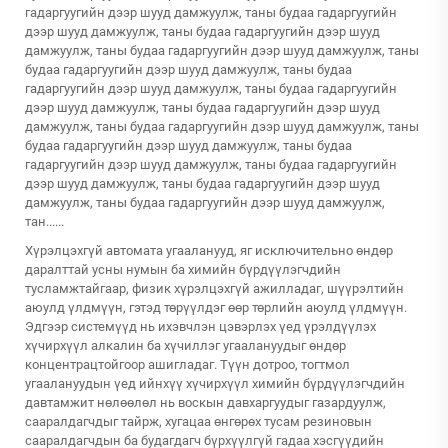
гадаргуугийн дээр шууд дамжуулж, таны будаа гадаргуугийн
дээр шууд дамжуулж, таны будаа гадаргуугийн дээр шууд
дамжуулж, таны будаа гадаргуугийн дээр шууд дамжуулж, таны
будаа гадаргуугийн дээр шууд дамжуулж, таны будаа
гадаргуугийн дээр шууд дамжуулж, таны будаа гадаргуугийн
дээр шууд дамжуулж, таны будаа гадаргуугийн дээр шууд
дамжуулж, таны будаа гадаргуугийн дээр шууд дамжуулж, таны
будаа гадаргуугийн дээр шууд дамжуулж, таны будаа
гадаргуугийн дээр шууд дамжуулж, таны будаа гадаргуугийн
дээр шууд дамжуулж, таны будаа гадаргуугийн дээр шууд
дамжуулж, таны будаа гадаргуугийн дээр шууд дамжуулж,
тан......
Хүрэлцэхгүй автомата угааланууд, яг исключительно өндөр
даралттай усны нумын ба химийн бүрдүүлэгчдийн
тусламжтайгаар, физик хүрэлцэхгүй ажилладаг, шүүрэлтийн
аюулд үлдмүүн, гэтэд төрүүлдэг өөр төрлийн аюулд үлдмүүн.
Эдгээр системүүд нь ихэвчлэн цэвэрлэх үед үрэлдүүлэх
хүчирхүүл алкалин ба хүчиллэг угаалануудыг өндөр
концентрацтойгоор ашигладаг. Түүн дотроо, тогтмол
угаалануудын үед ийнхүү хүчирхүүл химийн бүрдүүлэгчдийн
давтамжит нөлөөлөл нь воскын давхаргуудыг газардуулж,
сааралдагчдыг тайрж, хугацаа өнгөрөх тусам резиновын
сааралдагчдын ба будагдагч бүрхүүлгүй гадаа хэсгүүдийн