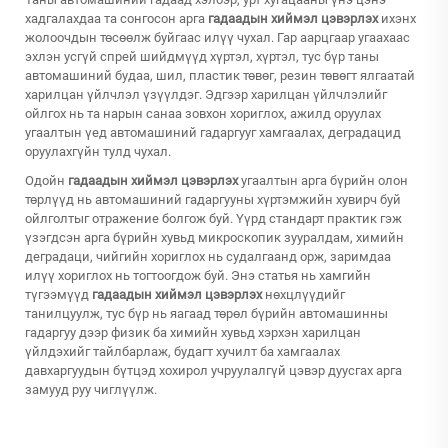
хадгалахдаа та сонгосон арга
гадаадын хиймэл цэвэрлэх
ихэнх
жолоочдын төсөөлж буйгаас илүү чухал. Гар аарцгаар угаахаас
эхлэн усгүй спрей шийдмүүд хүртэл, хүртэл, тус бүр таны
автомашиний будаа, шил, пластик төвөг, резин төвөгт ялгаатай
харилцан үйлчлэл үзүүлдэг. Эдгээр харилцан үйлчлэлийг
ойлгох нь та нарын санаа зовхон хориглох, ажилд оруулах
угаалтын үед автомашиний гадаргууг хамгаалах, деградацид
оруулахгүйн тулд чухал.
Одойн
гадаадын хиймэл цэвэрлэх
угаалтын арга бүрийн олон
төрлүүд нь автомашиний гадаргууны хүртэмжийн хувирч буй
ойлголтыг отражение болгож буй. Үүрд стандарт практик гэж
үзэгдсэн арга бүрийн хувьд микроскопик зууралдам, химийн
деградаци, чийгийн хориглох нь судалгаанд орж, заримдаа
илүү хориглох нь тогтоогдож буй. Энэ статья нь хамгийн
түгээмүүд
гадаадын хиймэл цэвэрлэх
нөхцлүүдийг
танилцуулж, тус бүр нь яагаад төрөл бүрийн автомашинны
гадаргуу дээр физик ба химийн хувьд хэрхэн харилцан
үйлдэхийг тайлбарлаж, будагт хучилт ба хамгаалах
давхаргуудын бүтцэд хохирол учруулалгүй цэвэр дуусгах арга
замууд руу чиглүүлж.