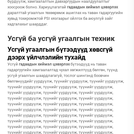
бүрдүүлж, хамгаалалтын давхаргуудын наалдуулалтыг
хоосроож болно. Хариуцлагатай
гадаадын хиймэл цэвэрлэх
даралттай угаалгын төхөөрөмж ашиглах нь таван гадаргуугийн
хувьд тохиромжтой PSI хязгаарыг ойлгох ба аюулгүй зайг
хадгалахыг шаарддаг.
Усгүй ба усгүй угаалгын техник
Усгүй угаалгын бүтээдүүд хөвсгүй
дээрх үйлчлэлийн тухайд
Усгүй
гадаадын хиймэл цэвэрлэх
бүтээдүүд нь таван
гадаргуугийн хамгаалалтад чухал хөгжилтүүд бөлгөн, түүнд
усгүй угаалгын шаардлагагүй, тослог шингэнд боовчин
бөлгөнүүдийг үүрдүүлж, түүнийг үүрдүүлж, түүнийг үүрдүүлж,
түүнийг үүрдүүлж, түүнийг үүрдүүлж, түүнийг үүрдүүлж,
түүнийг үүрдүүлж, түүнийг үүрдүүлж, түүнийг үүрдүүлж,
түүнийг үүрдүүлж, түүнийг үүрдүүлж, түүнийг үүрдүүлж,
түүнийг үүрдүүлж, түүнийг үүрдүүлж, түүнийг үүрдүүлж,
түүнийг үүрдүүлж, түүнийг үүрдүүлж, түүнийг үүрдүүлж,
түүнийг үүрдүүлж, түүнийг үүрдүүлж, түүнийг үүрдүүлж,
түүнийг үүрдүүлж, түүнийг үүрдүүлж, түүнийг үүрдүүлж,
түүнийг үүрдүүлж, түүнийг үүрдүүлж, түүнийг үүрдүүлж,
түүнийг үүрдүүлж, түүнийг үүрдүүлж, түүнийг үүрдүүлж,