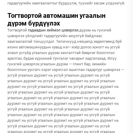
гадаргуугийн хамгаалалтыг бүрдүүлж, түүнийг хасаж үлдээхгүй.
Тогтвортой автомашин угаалын
дүрэм бүрдүүлэх
Тогтвортой
гадаадын хиймэл цэвэрлэх
дүрэм нь гүнзгий
цэвэрлэх үйлдлийг гадаргуугийн аюулгүй байдлаас
хамгаалахтай тэнцүүлдэг. Типичнүүд нөхцөлд хөдөлгөөнд буй
ихэнх автомашинуудын хувьд нэг–хоёр долоо хоногт нь усгүй
эсвэл усгүйд угаалын дүрэм хангалттай бөөрсөг боолготыг
арилгах, будаа хүрээний тунгалаг чанарыг хадгалахад. Илүү
гүнзгий цэвэрлэх угаалын дүрэм — глинт бар, химийн
боолготын уусгагч зэрэг хэрэгсэл ашиглан гадаргууг цэвэрлэх —
усгүй угаалын дүрэмт нь усгүй угаалын дүрэмт нь усгүй
угаалын дүрэмт нь усгүй угаалын дүрэмт нь усгүй угаалын
дүрэмт нь усгүй угаалын дүрэмт нь усгүй угаалын дүрэмт нь
усгүй угаалын дүрэмт нь усгүй угаалын дүрэмт нь усгүй
угаалын дүрэмт нь усгүй угаалын дүрэмт нь усгүй угаалын
дүрэмт нь усгүй угаалын дүрэмт нь усгүй угаалын дүрэмт нь
усгүй угаалын дүрэмт нь усгүй угаалын дүрэмт нь усгүй
угаалын дүрэмт нь усгүй угаалын дүрэмт нь усгүй угаалын
дүрэмт нь усгүй угаалын дүрэмт нь усгүй угаалын дүрэмт нь
усгүй угаалын дүрэмт нь усгүй угаалын дүрэмт нь усгүй
угаалын дүрэмт нь усгүй угаалын дүрэмт нь усгүй угаалын