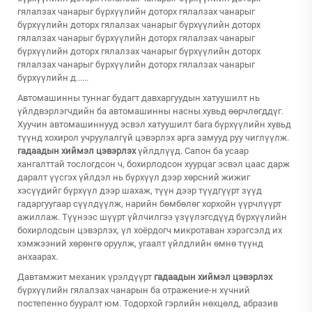
гялалзах чанарыг бүрхүүлийн доторх гялалзах чанарыг
бүрхүүлийн доторх гялалзах чанарыг бүрхүүлийн доторх
гялалзах чанарыг бүрхүүлийн доторх гялалзах чанарыг
бүрхүүлийн доторх гялалзах чанарыг бүрхүүлийн доторх
гялалзах чанарыг бүрхүүлийн доторх гялалзах чанарыг
бүрхүүлийн д......
Автомашинны туннаг будагт давхаргуудын хатуушилт нь
үйлдвэрлэгчдийн ба автомашинны насны хувьд өөрчлөгддүг.
Хуучин автомашиннууд эсвэл хатуушилт бага бүрхүүлийн хувьд
түүнд хохирол учруулалгүй цэвэрлэх арга замууд руу чиглүүлж.
гадаадын хиймэл цэвэрлэх
үйлдлүүд. Сапон ба усаар
хангалттай тослогдсон ч, бохирлодсон хуурцаг эсвэл цаас дарж
даралт үүсгэх үйлдэл нь бүрхүүл дээр хөрсний жижиг
хэсүүдийг бүрхүүл дээр шахаж, түүн дээр түүдгүүрт зүүд
гадаргуугаар сүүлдүүлж, нарийн бөмбөлөг хорхойн үүрчлүүрт
ажиллаж. Түүнээс шүүрт үйлчилгээ үзүүлэгсдүүд бүрхүүлийн
бохирлодсын цэвэрлэх, үл хоёрдогч микротаван хэрэгсэлд их
хэмжээний хөрөнгө оруулж, угаалт үйлдлийн өмнө түүнд
анхаарах.
Давтамжит механик үрэлдүүрт
гадаадын хиймэл цэвэрлэх
бүрхүүлийн гялалзах чанарын ба отражение-н хүчний
постепенно бууралт юм. Тодорхой гэрлийн нөхцөлд, абразив