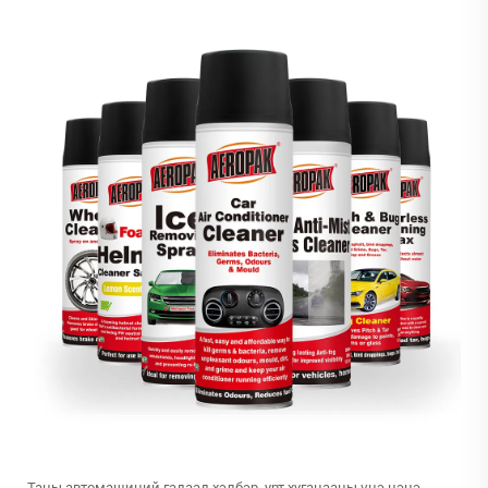
Таны автомашиний гадаад хэлбэр, урт хугацааны үнэ цэнэ