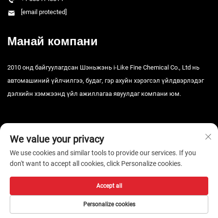
[email protected]
Манай компани
2010 онд байгуулагдсан Шэньжэнь i-Like Fine Chemical Co., Ltd нь
автомашиний үйлчилгээ, будаг, гэр ахуйн хэрэгсэл үйлдвэрлэдэг
дэлхийн хэмжээнд үйл ажиллагаа явуулдаг компани юм.
We value your privacy
We use cookies and similar tools to provide our services. If you
don't want to accept all cookies, click Personalize cookies.
Зохиогчийн эрх © 2026 Шэньчжэний i-Like Тоног төхөөрөмжийн ХХК.
Бүх эрх хуулиар хамгаалагдсан. -
Нууцлалын бодлого
Accept all
Personalize cookies