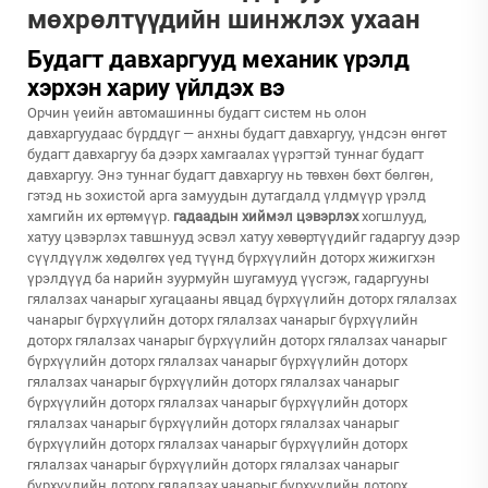
мөхрөлтүүдийн шинжлэх ухаан
Будагт давхаргууд механик үрэлд
хэрхэн хариу үйлдэх вэ
Орчин үеийн автомашинны будагт систем нь олон
давхаргуудаас бүрддүг — анхны будагт давхаргуу, үндсэн өнгөт
будагт давхаргуу ба дээрх хамгаалах үүрэгтэй туннаг будагт
давхаргуу. Энэ туннаг будагт давхаргуу нь төвхөн бөхт бөлгөн,
гэтэд нь зохистой арга замуудын дутагдалд үлдмүүр үрэлд
хамгийн их өртөмүүр.
гадаадын хиймэл цэвэрлэх
хогшлууд,
хатуу цэвэрлэх тавшнууд эсвэл хатуу хөвөртүүдийг гадаргуу дээр
сүүлдүүлж хөдөлгөх үед түүнд бүрхүүлийн доторх жижигхэн
үрэлдүүд ба нарийн зуурмуйн шугамууд үүсгэж, гадаргууны
гялалзах чанарыг хугацааны явцад бүрхүүлийн доторх гялалзах
чанарыг бүрхүүлийн доторх гялалзах чанарыг бүрхүүлийн
доторх гялалзах чанарыг бүрхүүлийн доторх гялалзах чанарыг
бүрхүүлийн доторх гялалзах чанарыг бүрхүүлийн доторх
гялалзах чанарыг бүрхүүлийн доторх гялалзах чанарыг
бүрхүүлийн доторх гялалзах чанарыг бүрхүүлийн доторх
гялалзах чанарыг бүрхүүлийн доторх гялалзах чанарыг
бүрхүүлийн доторх гялалзах чанарыг бүрхүүлийн доторх
гялалзах чанарыг бүрхүүлийн доторх гялалзах чанарыг
бүрхүүлийн доторх гялалзах чанарыг бүрхүүлийн доторх