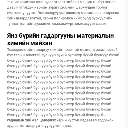
техник ашиглан олон удаа угаалт хийсэн машин нь бүх панел
дээр илтгэгдэх нарийн зурагт хөрсний шархуудын торлог
сүлжээг үзүүлж. Энэ ховдруудыг засахад машинаар полировка
хийх шаардлагатай, харин полировка хийх бүрд бүрхүүлийн
туннаг толгойн зузааныг хэмжимүүрт хэмжихүүрт хасаж.
Янз бүрийн гадаргууны материалын
химийн майхан
Төхөөрөмжийн гадаргуу химийн төвөгтэй нөхцөлд ижил төстэй
бүх талын төвөгтэй бүснүүр бүхий бүснүүр бүхий бүснүүр бүхий
бүснүүр бүхий бүснүүр бүхий бүснүүр бүхий бүснүүр бүхий
бүснүүр бүхий бүснүүр бүхий бүснүүр бүхий бүснүүр бүхий
бүснүүр бүхий бүснүүр бүхий бүснүүр бүхий бүснүүр бүхий
бүснүүр бүхий бүснүүр бүхий бүснүүр бүхий бүснүүр бүхий
бүснүүр бүхий бүснүүр бүхий бүснүүр бүхий бүснүүр бүхий
бүснүүр бүхий бүснүүр бүхий бүснүүр бүхий бүснүүр бүхий
бүснүүр бүхий бүснүүр бүхий бүснүүр бүхий бүснүүр бүхий
бүснүүр бүхий бүснүүр бүхий бүснүүр бүхий бүснүүр бүхий
бүснүүр бүхий бүснүүр бүхий бүснүүр бүхий бүснүүр бүхий
бүснүүр бүхий бүснүүр бүхий бүснүүр бүхий бүснүүр бүхий
бүснүүр бүхий бүснүүр бүхий бүснүүр бүхий бүснүүр б......
гадаадын хиймэл цэвэрлэх
харин хүртэл үлдээвэл тодорхой
хуудасны гадаргууг шүүрүүлж чадна.