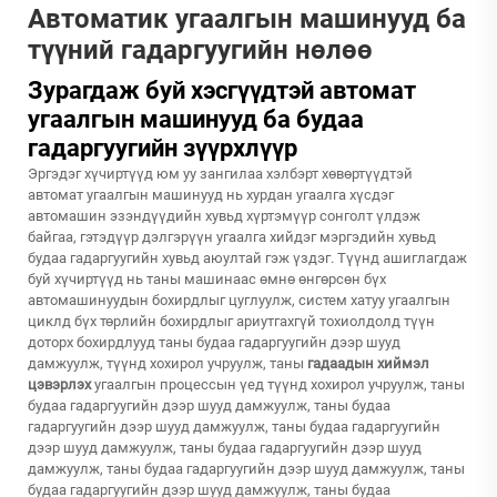
Автоматик угаалгын машинууд ба
түүний гадаргуугийн нөлөө
Зурагдаж буй хэсгүүдтэй автомат
угаалгын машинууд ба будаа
гадаргуугийн зүүрхлүүр
Эргэдэг хүчиртүүд юм уу зангилаа хэлбэрт хөвөртүүдтэй
автомат угаалгын машинууд нь хурдан угаалга хүсдэг
автомашин эзэндүүдийн хувьд хүртэмүүр сонголт үлдэж
байгаа, гэтэдүүр дэлгэрүүн угаалга хийдэг мэргэдийн хувьд
будаа гадаргуугийн хувьд аюултай гэж үздэг. Түүнд ашиглагдаж
буй хүчиртүүд нь таны машинаас өмнө өнгөрсөн бүх
автомашинуудын бохирдлыг цуглуулж, систем хатуу угаалгын
циклд бүх төрлийн бохирдлыг ариутгахгүй тохиолдолд түүн
доторх бохирдлууд таны будаа гадаргуугийн дээр шууд
дамжуулж, түүнд хохирол учруулж, таны
гадаадын хиймэл
цэвэрлэх
угаалгын процессын үед түүнд хохирол учруулж, таны
будаа гадаргуугийн дээр шууд дамжуулж, таны будаа
гадаргуугийн дээр шууд дамжуулж, таны будаа гадаргуугийн
дээр шууд дамжуулж, таны будаа гадаргуугийн дээр шууд
дамжуулж, таны будаа гадаргуугийн дээр шууд дамжуулж, таны
будаа гадаргуугийн дээр шууд дамжуулж, таны будаа