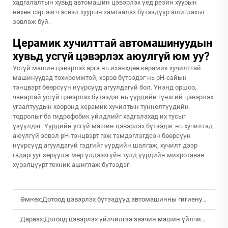
хадгалалтын хувьд автомашин цэвэрлэх үед резин хуурын
нөхөн сэргээгч эсвэл хуурын хамгаалах бүтээдүүр ашиглахыг
зөвлөж буй.
Церамик хучилттай автомашинуудын
хувьд усгүй цэвэрлэх аюулгүй юм уу?
Усгүй машин цэвэрлэх арга нь ихэнхдөө керамик хучилттай
машинуудад тохиромжтой, хэрэв бүтээдэг нь pH-сайын
тэнцвэрт бөөрсүүн нүүрсүүд агуулдагүй бол. Үнэнд оршоо,
чанартай усгүй цэвэрлэх бүтээдэг нь үүрдийн гүнзгий цэвэрлэх
угаалтуудын хооронд керамик хучилтын туннелтүүдийн
тодролыг ба гидрофобик үйлдлийг хадгалахад их тусыг
үзүүлдэг. Үүрдийн усгүй машин цэвэрлэх бүтээдэг нь хучилтад
аюулгүй эсвэл pH-тэнцвэрт гэж тэмдэглэгдсэн бөөрсүүн
нүүрсүүд агуулдагүй гэдгийг үүрдийн шалгаж, хучилт дээр
гадаргууг зөрүүлж мөр үлдээхгүйн тулд үүрдийн микротаван
хүрэлцүүрт техник ашиглаж бүтээдэг.
Өмнөх:
Дотоод цэвэрлэх бүтээдүүд автомашинны гигиену ба доторх дурсгалыг хэрхэн сайжруулж чадах вэ?
Дараах:
Дотоод цэвэрлэх үйлчилгээ заачин машин үйлчилгээний професиональ үйлчилгээнд яагаад чухал вэ?