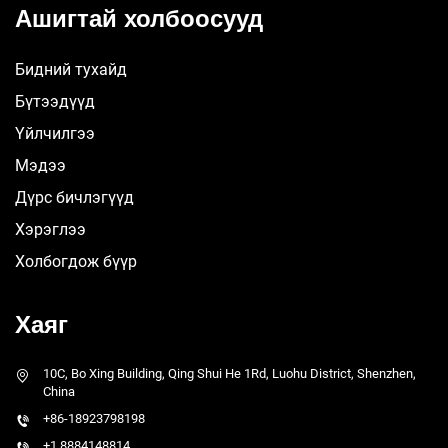
Ашигтай холбоосууд
Бидний тухайд
Бүтээдүүд
Үйлчилгээ
Мэдээ
Дүрс бичлэгүүд
Хэрэглээ
Холбогдож бүүр
Хаяг
10C, Bo Xing Building, Qing Shui He 1Rd, Luohu District, Shenzhen,
China
+86-18923798198
+1 8884148814