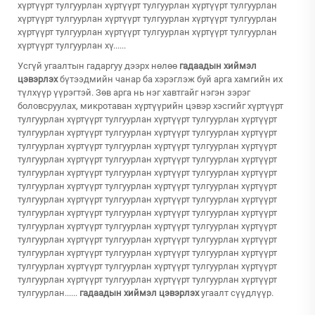
хүртүүрт тулгуурлан хүртүүрт тулгуурлан хүртүүрт тулгуурлан
хүртүүрт тулгуурлан хүртүүрт тулгуурлан хүртүүрт тулгуурлан
хүртүүрт тулгуурлан хүртүүрт тулгуурлан хүртүүрт тулгуурлан
хүртүүрт тулгуурлан хү......
Усгүй угаалтын гадаргуу дээрх нөлөө
гадаадын хиймэл
цэвэрлэх
бүтээдмийн чанар ба хэрэглэж буй арга хамгийн их
түлхүүр үүрэгтэй. Зөв арга нь нэг хавтгайг нэгэн зэрэг
боловсруулах, микротаван хүртүүрийн цэвэр хэсгийг хүртүүрт
тулгуурлан хүртүүрт тулгуурлан хүртүүрт тулгуурлан хүртүүрт
тулгуурлан хүртүүрт тулгуурлан хүртүүрт тулгуурлан хүртүүрт
тулгуурлан хүртүүрт тулгуурлан хүртүүрт тулгуурлан хүртүүрт
тулгуурлан хүртүүрт тулгуурлан хүртүүрт тулгуурлан хүртүүрт
тулгуурлан хүртүүрт тулгуурлан хүртүүрт тулгуурлан хүртүүрт
тулгуурлан хүртүүрт тулгуурлан хүртүүрт тулгуурлан хүртүүрт
тулгуурлан хүртүүрт тулгуурлан хүртүүрт тулгуурлан хүртүүрт
тулгуурлан хүртүүрт тулгуурлан хүртүүрт тулгуурлан хүртүүрт
тулгуурлан хүртүүрт тулгуурлан хүртүүрт тулгуурлан хүртүүрт
тулгуурлан хүртүүрт тулгуурлан хүртүүрт тулгуурлан хүртүүрт
тулгуурлан хүртүүрт тулгуурлан хүртүүрт тулгуурлан хүртүүрт
тулгуурлан хүртүүрт тулгуурлан хүртүүрт тулгуурлан хүртүүрт
тулгуурлан хүртүүрт тулгуурлан хүртүүрт тулгуурлан хүртүүрт
тулгуурлан......
гадаадын хиймэл цэвэрлэх
угаалт сүүдлүүр.