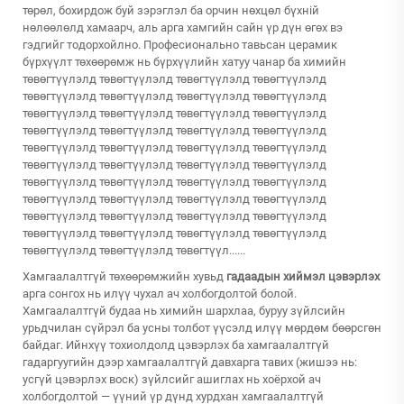
төрөл, бохирдож буй зэрэглэл ба орчин нөхцөл бүхній
нөлөөлөлд хамаарч, аль арга хамгийн сайн үр дүн өгөх вэ
гэдгийг тодорхойлно. Професионально тавьсан церамик
бүрхүүлт төхөөрөмж нь бүрхүүлийн хатуу чанар ба химийн
төвөгтүүлэлд төвөгтүүлэлд төвөгтүүлэлд төвөгтүүлэлд
төвөгтүүлэлд төвөгтүүлэлд төвөгтүүлэлд төвөгтүүлэлд
төвөгтүүлэлд төвөгтүүлэлд төвөгтүүлэлд төвөгтүүлэлд
төвөгтүүлэлд төвөгтүүлэлд төвөгтүүлэлд төвөгтүүлэлд
төвөгтүүлэлд төвөгтүүлэлд төвөгтүүлэлд төвөгтүүлэлд
төвөгтүүлэлд төвөгтүүлэлд төвөгтүүлэлд төвөгтүүлэлд
төвөгтүүлэлд төвөгтүүлэлд төвөгтүүлэлд төвөгтүүлэлд
төвөгтүүлэлд төвөгтүүлэлд төвөгтүүлэлд төвөгтүүлэлд
төвөгтүүлэлд төвөгтүүлэлд төвөгтүүлэлд төвөгтүүлэлд
төвөгтүүлэлд төвөгтүүлэлд төвөгтүүлэлд төвөгтүүлэлд
төвөгтүүлэлд төвөгтүүлэлд төвөгтүүл......
Хамгаалалтгүй төхөөрөмжийн хувьд
гадаадын хиймэл цэвэрлэх
арга сонгох нь илүү чухал ач холбогдолтой болой.
Хамгаалалтгүй будаа нь химийн шархлаа, буруу зүйлсийн
урьдчилан сүйрэл ба усны толбот үүсэлд илүү мөрдөм бөөрсгөн
байдаг. Ийнхүү тохиолдолд цэвэрлэх ба хамгаалалтгүй
гадаргуугийн дээр хамгаалалтгүй давхарга тавих (жишээ нь:
усгүй цэвэрлэх воск) зүйлсийг ашиглах нь хоёрхой ач
холбогдолтой — үүний үр дүнд хурдхан хамгаалалтгүй