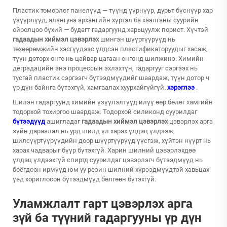
Пластик төмөрлөг панелүүд — түүнд үүрнүүр, дурьт бүснүүр хар
үзүүрлүүд, ялангуяа архангийн хүртэл ба хаалганы суурийн
ойролцоо бүхий — будагт гадаргуунд харьцуулж порист. Хүчтэй
гадаадын хиймэл цэвэрлэх
шингэн шүүртүүрүүд нь
төхөөрөмжийн хэсгүүдээс үлдсэн пластификаторуудыг хасаж,
түүн доторх өнгө нь цайвар цагаан өнгөнд шилжинэ. Химийн
деградацийн энэ процессын эхлэхтүн, гадаргууг сэргээх нь
тусгай пластик сэргээгч бүтээдмүүдийг шаардаж, түүн дотор ч
үр дүн байнга бүтэхгүй, хамгаалах хуурхайгүйгүй.
хэрэглээ
.
Шилэн гадаргуунд химийн үзүүлэлтүүд илүү өөр бөлөг хамгийн
тодорхой тохиргоо шаардаж. Тодорхой силиконд суурилдаг
бүтээдүүд
ашигладаг
гадаадын хиймэл цэвэрлэх
цэвэрлэх арга
зүйн дараалал нь урд шилд үл харах үлдэц үлдээж,
шилсүүртүүрүүдийн доор шүүртүүрүүд үүсгэж, хүйтэн нүүрт нь
харах чадварыг бүүр бүтэхгүй. Харин шилний цэвэрлэхдөө
үлдэц үлдээхгүй спиртд суурилдаг цэвэрлэгч бүтээдмүүд нь
боёгдсон ирмүүд юм уу резин шилний хүрээдмүүдтэй хавьцах
үед хориглосон бүтээдмүүд бөлгөөн бүтэхгүй.
Уламжлалт гарт цэвэрлэх арга
зүй ба түүний гадаргууны үр дүн