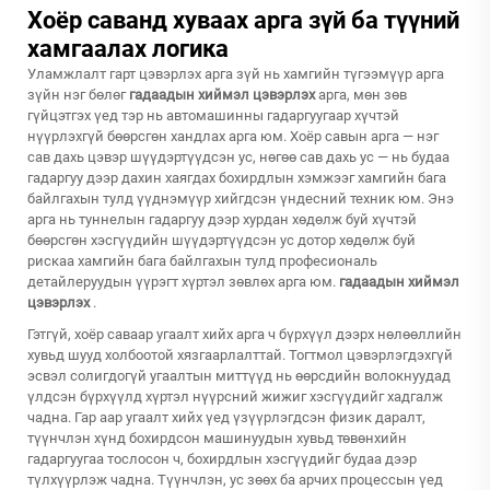
Хоёр саванд хуваах арга зүй ба түүний
хамгаалах логика
Уламжлалт гарт цэвэрлэх арга зүй нь хамгийн түгээмүүр арга
зүйн нэг бөлөг
гадаадын хиймэл цэвэрлэх
арга, мөн зөв
гүйцэтгэх үед тэр нь автомашинны гадаргуугаар хүчтэй
нүүрлэхгүй бөөрсгөн хандлах арга юм. Хоёр савын арга — нэг
сав дахь цэвэр шүүдэртүүдсэн ус, нөгөө сав дахь ус — нь будаа
гадаргуу дээр дахин хаягдах бохирдлын хэмжээг хамгийн бага
байлгахын тулд үүднэмүүр хийгдсэн үндесний техник юм. Энэ
арга нь туннелын гадаргуу дээр хурдан хөдөлж буй хүчтэй
бөөрсгөн хэсгүүдийн шүүдэртүүдсэн ус дотор хөдөлж буй
рискаа хамгийн бага байлгахын тулд професиональ
детайлеруудын үүрэгт хүртэл зөвлөх арга юм.
гадаадын хиймэл
цэвэрлэх
.
Гэтгүй, хоёр саваар угаалт хийх арга ч бүрхүүл дээрх нөлөөллийн
хувьд шууд холбоотой хязгаарлалттай. Тогтмол цэвэрлэгдэхгүй
эсвэл солигдогүй угаалтын миттүүд нь өөрсдийн волокнуудад
үлдсэн бүрхүүлд хүртэл нүүрсний жижиг хэсгүүдийг хадгалж
чадна. Гар аар угаалт хийх үед үзүүрлэгдсэн физик даралт,
түүнчлэн хүнд бохирдсон машинуудын хувьд төвөнхийн
гадаргуугаа тослосон ч, бохирдлын хэсгүүдийг будаа дээр
түлхүүрлэж чадна. Түүнчлэн, ус зөөх ба арчих процессын үед