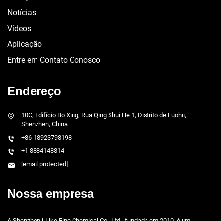
Notícias
Vídeos
Aplicação
Entre em Contato Conosco
Endereço
10C, Edifício Bo Xing, Rua Qing Shui He 1, Distrito de Luohu,
Shenzhen, China
+86-18923798198
+1 8884148814
[email protected]
Nossa empresa
A Shenzhen i-Like Fine Chemical Co., Ltd., fundada em 2010, é um