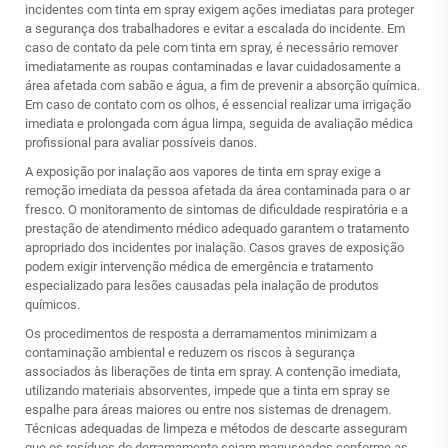
incidentes com tinta em spray exigem ações imediatas para proteger
a segurança dos trabalhadores e evitar a escalada do incidente. Em
caso de contato da pele com tinta em spray, é necessário remover
imediatamente as roupas contaminadas e lavar cuidadosamente a
área afetada com sabão e água, a fim de prevenir a absorção química.
Em caso de contato com os olhos, é essencial realizar uma irrigação
imediata e prolongada com água limpa, seguida de avaliação médica
profissional para avaliar possíveis danos.
A exposição por inalação aos vapores de tinta em spray exige a
remoção imediata da pessoa afetada da área contaminada para o ar
fresco. O monitoramento de sintomas de dificuldade respiratória e a
prestação de atendimento médico adequado garantem o tratamento
apropriado dos incidentes por inalação. Casos graves de exposição
podem exigir intervenção médica de emergência e tratamento
especializado para lesões causadas pela inalação de produtos
químicos.
Os procedimentos de resposta a derramamentos minimizam a
contaminação ambiental e reduzem os riscos à segurança
associados às liberações de tinta em spray. A contenção imediata,
utilizando materiais absorventes, impede que a tinta em spray se
espalhe para áreas maiores ou entre nos sistemas de drenagem.
Técnicas adequadas de limpeza e métodos de descarte asseguram
que os resíduos do derramamento sejam manuseados conforme as