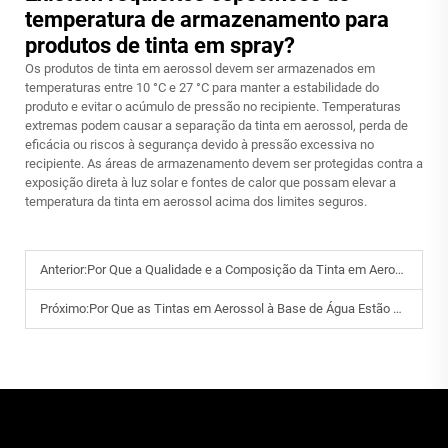
temperatura de armazenamento para
produtos de tinta em spray?
Os produtos de tinta em aerossol devem ser armazenados em
temperaturas entre 10 °C e 27 °C para manter a estabilidade do
produto e evitar o acúmulo de pressão no recipiente. Temperaturas
extremas podem causar a separação da tinta em aerossol, perda de
eficácia ou riscos à segurança devido à pressão excessiva no
recipiente. As áreas de armazenamento devem ser protegidas contra a
exposição direta à luz solar e fontes de calor que possam elevar a
temperatura da tinta em aerossol acima dos limites seguros.
Anterior:
Por Que a Qualidade e a Composição da Tinta em Aerossol Afetam o Acabamento Final da Superfície?
Próximo:
Por Que as Tintas em Aerossol à Base de Água Estão se Tornando Populares para Uso Profissional?