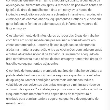
controladas que melhoram tanto a segurança quanto a qualidade da
aplicação ao utilizar tinta em spray. A remoção de possíveis fontes de
ignição da área de trabalho com tinta em spray evita riscos de
incêndio e explosão associados a solventes inflamáveis. Isso inclui a
eliminação de chamas abertas, equipamentos elétricos que possam
gerar faíscas e fontes de calor capazes de inflamar os vapores da
tinta em spray.
O estabelecimento de limites claros ao redor das áreas de trabalho
com tinta em spray impede que pessoal não autorizado entre em
zonas contaminadas. Barreiras físicas ou placas de advertência
ajudam a manter a separação entre as operações com tinta em spray
e outras atividades no local de trabalho. O isolamento adequado da
área também evita que a névoa de tinta em spray contamine áreas de
trabalho ou equipamentos adjacentes.
O controle de temperatura e umidade na área de trabalho de pintura a
pistola afeta tanto as condições de segurança quanto os resultados
da aplicação. Manter condições ambientais adequadas reduz a
volatilidade dos solventes das tintas em spray e minimiza o risco de
acúmulo de vapores. As instalações profissionais de pintura a pistola
frequentemente mantêm faixas específicas de temperatura e
umidade para otimizar tanto a segurança quanto o desempenho do
revestimento.