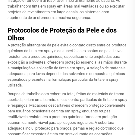
filtração e fornecem ar respirável limpo diretamente ao usuário. Ao
trabalhar com tinta em spray em áreas mal ventiladas ou ao executar
projetos de revestimento em larga escala, os sistemas com
suprimento de ar oferecem a máxima segurança.
Protocolos de Proteção da Pele e dos
Olhos
A proteção abrangente da pele evita o contato direto entre os produtos
químicos da tinta em spray e as superfícies expostas da pele. Luvas
resistentes a produtos químicos, especificamente projetadas para
exposição a solventes, oferecem proteção essencial às mãos durante
a manipulação e aplicação de tintas em spray. A seleção de materiais
adequados para luvas depende dos solventes e compostos químicos
específicos presentes na formulação particular da tinta em spray
utilizada.
Roupas de trabalho com cobertura total, feitas de materiais de trama
apertada, criam uma barreira eficaz contra partículas de tinta em spray
e respingos. Macacões descartáveis oferecem proteção conveniente
para usuários ocasionais de tinta em spray, enquanto roupas
reutilizáveis resistentes a produtos químicos fornecem proteção
economicamente viável para aplicações regulares. A cobertura
adequada inclui proteção para braços, pernas e região do tronco que
possam ficar expostos à tinta em spray durante as operações