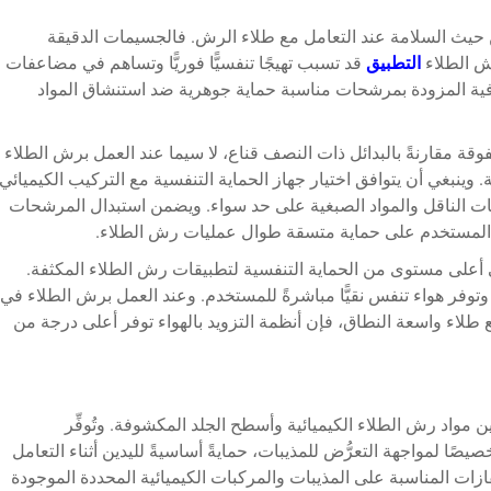
من حيث السلامة عند التعامل مع طلاء الرش. فالجسيمات الدقيقة
رش الطلاء
التطبيق
قد تسبب تهيجًا تنفسيًّا فوريًّا وتساهم في مضاعفات
رافية المزودة بمرشحات مناسبة حماية جوهرية ضد استنشاق المواد
قة مقارنةً بالبدائل ذات النصف قناع، لا سيما عند العمل برش الطلاء
 وينبغي أن يتوافق اختيار جهاز الحماية التنفسية مع التركيب الكيميائي
ات الناقل والمواد الصبغية على حد سواء. ويضمن استبدال المرشحات
ل المستخدم على حماية متسقة طوال عمليات رش الطلاء.
 أعلى مستوى من الحماية التنفسية لتطبيقات رش الطلاء المكثفة.
وتوفر هواء تنفس نقيًّا مباشرةً للمستخدم. وعند العمل برش الطلاء في
ع طلاء واسعة النطاق، فإن أنظمة التزويد بالهواء توفر أعلى درجة من
ن مواد رش الطلاء الكيميائية وأسطح الجلد المكشوفة. وتُوفِّر
يصًا لمواجهة التعرُّض للمذيبات، حمايةً أساسيةً لليدين أثناء التعامل
ازات المناسبة على المذيبات والمركبات الكيميائية المحددة الموجودة