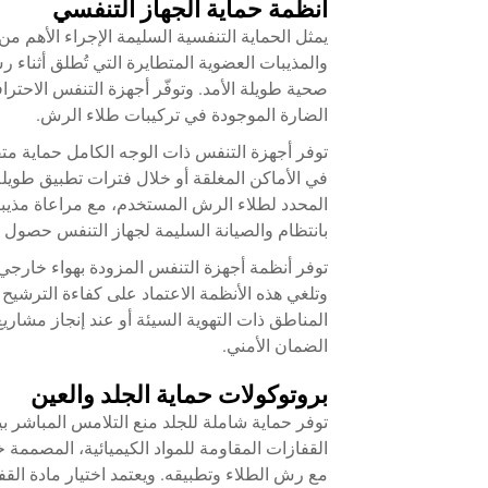
أنظمة حماية الجهاز التنفسي
يمثل الحماية التنفسية السليمة الإجراء الأهم 
والمذيبات العضوية المتطايرة التي تُطلق أثناء 
صحية طويلة الأمد. وتوفّر أجهزة التنفس الاحت
الضارة الموجودة في تركيبات طلاء الرش.
توفر أجهزة التنفس ذات الوجه الكامل حماية متفو
في الأماكن المغلقة أو خلال فترات تطبيق طويلة.
المحدد لطلاء الرش المستخدم، مع مراعاة مذيب
بانتظام والصيانة السليمة لجهاز التنفس حصو
توفر أنظمة أجهزة التنفس المزودة بهواء خارجي
وتلغي هذه الأنظمة الاعتماد على كفاءة الترشيح 
المناطق ذات التهوية السيئة أو عند إنجاز مشاري
الضمان الأمني.
بروتوكولات حماية الجلد والعين
توفر حماية شاملة للجلد منع التلامس المباشر بي
القفازات المقاومة للمواد الكيميائية، المصممة خص
مع رش الطلاء وتطبيقه. ويعتمد اختيار مادة القف