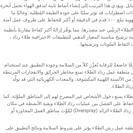
ابل. ويؤدي هذا الترتيب إلى إنشاء أنماط ثابتة لتدفق الهواء تحمل أبخرة
ث اضطرابات قد تؤثر سلبًا على جودة الطبقة المُطلية. وغالبًا ما
ى ظروف عمل آمنة.
طلاء الرشّي عند مصدرها، مما يوفّر إزالةً أكثر كفاءةً مقارنةً بأنظمة
ظمة ترشيح مناسبة المعيار الذهبي للتطبيقات الاحترافية
طلاء رذاذ
،
 التقاط الملوثات وترشيحها.
خاضعةً للرقابة تُعزِّز كلاً من السلامة وجودة التطبيق عند استخدام
من منطقة عمل رذاذ الطلاء تمنع مخاطر الحرائق والانفجارات المرتبطة
من الألسنة اللهبية المكشوفة، والمعدات الكهربائية التي قد تولِّد
اذ الطلاء.
اء يمنع دخول الأشخاص غير المصرح لهم إلى المناطق الملوَّثة. كما
لحفاظ على الفصل بين عمليات رذاذ الطلاء وبقية الأنشطة في مكان
العمل. ويمنع العزل السليم للمنطقة أيضًا انتشار رذاذ الطلاء الزائد (Overspray) ليُلوِّث مناطق العمل المجاورة أو
طقة عمل رش الطلاء يؤثر على شروط السلامة ونتائج التطبيق على