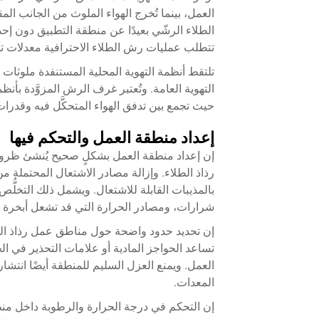
العمل، بينما تُخرج الهواء الملوث من الجانب المق
الطلاء الرشّي بعيدًا عن منطقة التطبيق دون إحدا
تتطلب عمليات رش الطلاء الاحترافية معدلات تهوية تبلغ ١٠٠ قدم في الدقيقة أو أكثر للحفاظ عل
تلتقط أنظمة التهوية المحلية المستنفدة ملوثات ال
التهوية العامة. وتُعتبر غرف الرش المزوَّدة بأن
حيث تجمع بين تدفق الهواء المتحكَّل فيه وقدرات
إعداد منطقة العمل والتحكم فيها
إن إعداد منطقة العمل بشكلٍ صحيح يُنشئ ظروفًا 
رذاذ الطلاء. وإزالة مصادر الاشتعال المحتملة 
بالمذيبات القابلة للاشتعال. ويشمل ذلك التخلُّص 
شرارات، ومصادر الحرارة التي قد تشعل أبخرة رذ
إن تحديد حدود واضحة حول مناطق عمل رذاذ الطل
تساعد الحواجز المادية أو علامات التحذير في ا
المعدات.
إن التحكم في درجة الحرارة والرطوبة داخل من