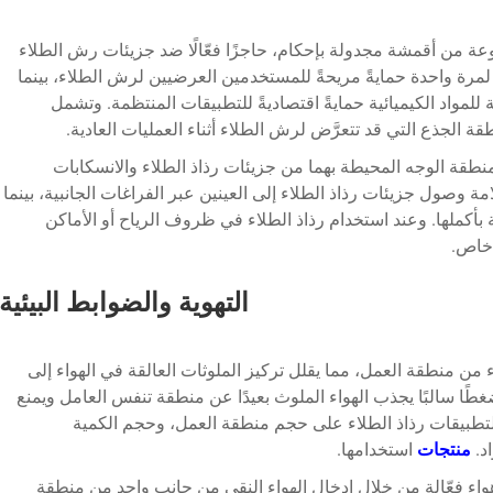
عة من أقمشة مجدولة بإحكام، حاجزًا فعّالًا ضد جزيئات رش الطلاء
 لمرة واحدة حمايةً مريحةً للمستخدمين العرضيين لرش الطلاء، بينما
 للمواد الكيميائية حمايةً اقتصاديةً للتطبيقات المنتظمة. وتشمل
ة الجذع التي قد تتعرَّض لرش الطلاء أثناء العمليات العادية.
نطقة الوجه المحيطة بهما من جزيئات رذاذ الطلاء والانسكابات
مة وصول جزيئات رذاذ الطلاء إلى العينين عبر الفراغات الجانبية، بينما
بأكملها. وعند استخدام رذاذ الطلاء في ظروف الرياح أو الأماكن
 خاص.
التهوية والضوابط البيئية
اء من منطقة العمل، مما يقلل تركيز الملوثات العالقة في الهواء إلى
طًا سالبًا يجذب الهواء الملوث بعيدًا عن منطقة تنفس العامل ويمنع
 لتطبيقات رذاذ الطلاء على حجم منطقة العمل، وحجم الكمية
د.
منتجات
استخدامها.
واء فعّالة من خلال إدخال الهواء النقي من جانب واحد من منطقة