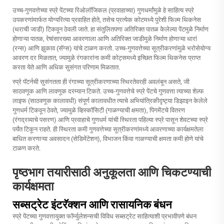
उच्च-गुणवत्तेच्या स्प्रे पेंटच्या रिओलॉजिकल (प्रवाहाच्या) गुणधर्मांमुळे हे साहित्य स्प्रे
उपकरणांमार्फत योग्यरित्या प्रवाहित होते, तसेच प्रत्येक कोटमध्ये पुरेशी फिल्म थिकनेस
(थराची जाडी) टिकवून ठेवली जाते. हा संतुलितपणा अतिरिक्त पातळ केलेल्या पेंटमुळे निर्माण
होणाऱ्या पातळ, रेषांसारख्या आवरणाला आणि अतिरिक्त जाडीमुळे निर्माण होणाऱ्या धारां
(रन्स) आणि झुकाव (सॅग्स) यांचे टाळण करतो. उच्च-गुणवत्तेच्या सूत्रीकरणांमुळे भरोसेयोग्य
आवरण दर मिळतात, ज्यामुळे रंगकारांना कमी कोट्समध्ये इच्छित फिल्म थिकनेस प्राप्त
करता येते आणि अधिक सुसंगत परिणाम मिळतात.
स्प्रे पॅटर्नची सुसंगतता ही रंगाच्या सूत्रीकरणाच्या स्थिरतेवरही अवलंबून असते, जी
साठवणूक आणि लावणूक दरम्यान टिकते. उच्च-गुणवत्तेचे
स्प्रे पेंटचे गुणवत्ता
त्याच्या शेल्फ
लाइफ (साठवणूक कालावधी) संपूर्ण कालावधीत त्याचे अभियांत्रिकीदृष्ट्या डिझाइन केलेले
गुणधर्म टिकवून ठेवते, ज्यामुळे व्हिस्कॉसिटी (गाळण्याची क्षमता), पिगमेंटचे वितरण
(रंगद्रव्याचे पसरण) आणि प्रवाहाचे गुणधर्म यांची स्थिरता पहिल्या स्प्रे पासून शेवटच्या स्प्रे
पर्यंत टिकून राहते. ही स्थिरता कमी गुणवत्तेच्या सूत्रीकरणांमध्ये आवरणाच्या कार्यक्षमतेला
बाधित करणाऱ्या अवसादन (सेडिमेंटेशन), विभाजन किंवा गाळण्याची क्षमता कमी होणे यांचे
टाळण करते.
पृष्ठभाग तयारीसाठी अनुकूलता आणि चिकटण्याची
कार्यक्षमता
सब्सट्रेट इंटरॅक्शन आणि रासायनिक बंधन
स्प्रे पेंटच्या गुणवत्तायुक्त फॉर्म्युलेशन्सची विविध सब्सट्रेट साहित्याशी प्रभावीपणे बंधन