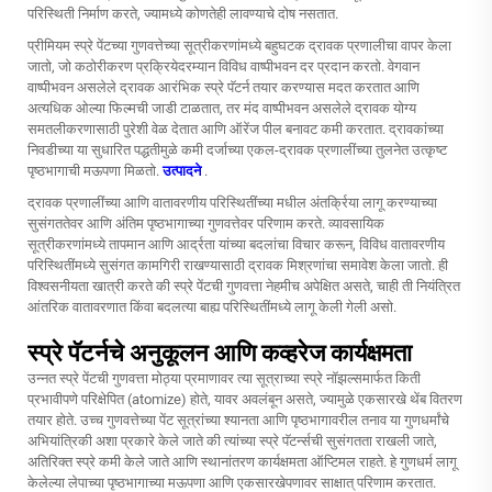
परिस्थिती निर्माण करते, ज्यामध्ये कोणतेही लावण्याचे दोष नसतात.
प्रीमियम स्प्रे पेंटच्या गुणवत्तेच्या सूत्रीकरणांमध्ये बहुघटक द्रावक प्रणालीचा वापर केला
जातो, जो कठोरीकरण प्रक्रियेदरम्यान विविध वाष्पीभवन दर प्रदान करतो. वेगवान
वाष्पीभवन असलेले द्रावक आरंभिक स्प्रे पॅटर्न तयार करण्यास मदत करतात आणि
अत्यधिक ओल्या फिल्मची जाडी टाळतात, तर मंद वाष्पीभवन असलेले द्रावक योग्य
समतलीकरणासाठी पुरेशी वेळ देतात आणि ऑरेंज पील बनावट कमी करतात. द्रावकांच्या
निवडीच्या या सुधारित पद्धतीमुळे कमी दर्जाच्या एकल-द्रावक प्रणालींच्या तुलनेत उत्कृष्ट
पृष्ठभागाची मऊपणा मिळतो.
उत्पादने
.
द्रावक प्रणालींच्या आणि वातावरणीय परिस्थितींच्या मधील अंतर्क्रिया लागू करण्याच्या
सुसंगततेवर आणि अंतिम पृष्ठभागाच्या गुणवत्तेवर परिणाम करते. व्यावसायिक
सूत्रीकरणांमध्ये तापमान आणि आर्द्रता यांच्या बदलांचा विचार करून, विविध वातावरणीय
परिस्थितींमध्ये सुसंगत कामगिरी राखण्यासाठी द्रावक मिश्रणांचा समावेश केला जातो. ही
विश्वसनीयता खात्री करते की स्प्रे पेंटची गुणवत्ता नेहमीच अपेक्षित असते, चाही ती नियंत्रित
आंतरिक वातावरणात किंवा बदलत्या बाह्य परिस्थितींमध्ये लागू केली गेली असो.
स्प्रे पॅटर्नचे अनुकूलन आणि कव्हरेज कार्यक्षमता
उन्नत स्प्रे पेंटची गुणवत्ता मोठ्या प्रमाणावर त्या सूत्राच्या स्प्रे नॉझल्समार्फत किती
प्रभावीपणे परिक्षेपित (atomize) होते, यावर अवलंबून असते, ज्यामुळे एकसारखे थेंब वितरण
तयार होते. उच्च गुणवत्तेच्या पेंट सूत्रांच्या श्यानता आणि पृष्ठभागावरील तनाव या गुणधर्मांचे
अभियांत्रिकी अशा प्रकारे केले जाते की त्यांच्या स्प्रे पॅटर्न्सची सुसंगतता राखली जाते,
अतिरिक्त स्प्रे कमी केले जाते आणि स्थानांतरण कार्यक्षमता ऑप्टिमल राहते. हे गुणधर्म लागू
केलेल्या लेपाच्या पृष्ठभागाच्या मऊपणा आणि एकसारखेपणावर साक्षात् परिणाम करतात.