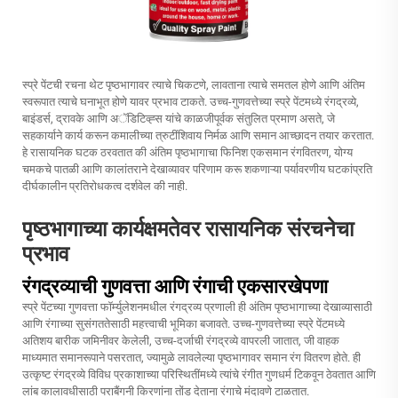
स्प्रे पेंटची रचना थेट पृष्ठभागावर त्याचे चिकटणे, लावताना त्याचे समतल होणे आणि अंतिम
स्वरूपात त्याचे घनाभूत होणे यावर प्रभाव टाकते. उच्च-गुणवत्तेच्या स्प्रे पेंटमध्ये रंगद्रव्ये,
बाइंडर्स, द्रावके आणि अॅडिटिव्ह्स यांचे काळजीपूर्वक संतुलित प्रमाण असते, जे
सहकार्याने कार्य करून कमालीच्या त्रुटींशिवाय निर्मळ आणि समान आच्छादन तयार करतात.
हे रासायनिक घटक ठरवतात की अंतिम पृष्ठभागाचा फिनिश एकसमान रंगवितरण, योग्य
चमकचे पातळी आणि कालांतराने देखाव्यावर परिणाम करू शकणाऱ्या पर्यावरणीय घटकांप्रति
दीर्घकालीन प्रतिरोधकत्व दर्शवेल की नाही.
पृष्ठभागाच्या कार्यक्षमतेवर रासायनिक संरचनेचा
प्रभाव
रंगद्रव्याची गुणवत्ता आणि रंगाची एकसारखेपणा
स्प्रे पेंटच्या गुणवत्ता फॉर्म्युलेशनमधील रंगद्रव्य प्रणाली ही अंतिम पृष्ठभागाच्या देखाव्यासाठी
आणि रंगाच्या सुसंगततेसाठी महत्त्वाची भूमिका बजावते. उच्च-गुणवत्तेच्या स्प्रे पेंटमध्ये
अतिशय बारीक जमिनीवर केलेली, उच्च-दर्जाची रंगद्रव्ये वापरली जातात, जी वाहक
माध्यमात समानरूपाने पसरतात, ज्यामुळे लावलेल्या पृष्ठभागावर समान रंग वितरण होते. ही
उत्कृष्ट रंगद्रव्ये विविध प्रकाशाच्या परिस्थितींमध्ये त्यांचे रंगीत गुणधर्म टिकवून ठेवतात आणि
लांब कालावधीसाठी पराबैंगनी किरणांना तोंड देताना रंगाचे मंदावणे टाळतात.