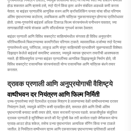
गुणधर्मांवरही नियंत्रण ठेवतात, ज्यामुळे लावलेल्या कोटिंग्ज त्यांच्या स्वतःच्या शक्तीने समतल
होऊ शकतात आणि ब्रशचे ठसे, स्प्रे पॅटर्न किंवा इतर अर्जन संबंधित अडथळे कमी करता
येतात. या बाइंडर प्रणालींचे आणुविक वजन आणि क्रॉसलिंकिंग घनता यांचा सीधा परिणाम
अंतिम पृष्ठभागाच्या कठोरता, लवचिकता आणि यांत्रिक नुकसानापासून होणाऱ्या प्रतिरोधावर
होतो. उच्च-गुणवत्तेचे बाइंडर्स अधिक टिकाऊ फिल्म संरचनांमध्ये घनीभवन पावतात, ज्या
ताणाखालीही त्यांचे संरक्षक आणि सौंदर्यात्मक गुणधर्म कायम ठेवतात.
बाइंडर प्रणाली आणि विविध सबस्ट्रेट साहित्यांमधील संगतता ही विविध अनुप्रयोग
परिस्थितींमध्ये चिकटण्याच्या कामगिरीवर परिणाम टाकते. व्यावसायिक-दर्जाच्या स्प्रे पेंटच्या
गुणवत्तेमध्ये धातू, प्लॅस्टिक, लाकूड आणि संयुग साहित्यांशी प्रभावीपणे जुळण्यासाठी विशेषतः
डिझाइन केलेले बाइंडर्स समाविष्ट असतात, ज्यामुळे व्यापक पृष्ठभाग तयारीची आवश्यकता
नसते. ही वैविध्यपूर्णता उन्नत बाइंडर प्रणालींच्या आणविक डिझाइनमुळे निर्माण होते, जी
विविध सबस्ट्रेट रासायनिक संरचनांसाठी योग्य रासायनिक आणि यांत्रिक बंधने तयार
करतात.
द्रावक प्रणाली आणि अनुप्रयोगाची वैशिष्ट्ये
वाष्पीभवन दर नियंत्रण आणि फिल्म निर्मिती
उच्च-गुणवत्तेच्या स्प्रे पेंटमधील द्रावक मिश्रण हे लावण्याच्या वेळी वाष्पीभवनाच्या दरावर
नियंत्रण ठेवते, ज्यामुळे कोटिंग कशी प्रवाहित होते, समतल होते आणि तिची अंतिम
पृष्ठभागाची बनावट कशी तयार होते, यावर सरासरी प्रभाव पडतो. काळजीपूर्वक संतुलित
द्रावक प्रणाली हे सुनिश्चित करते की पेंट पुरेशी वेळ तरी कार्यरत राहते जेणेकरून योग्य
प्रवाह-आउट होऊ शकेल, तसेच उभ्या पृष्ठभागांवर अत्यधिक सॅगिंग किंवा रन्स टाळले
जातील. हे नियंत्रित वाष्पीभवन सुगम आणि एकसारख्या पृष्ठभागाच्या पूर्णतेसाठी आदर्श