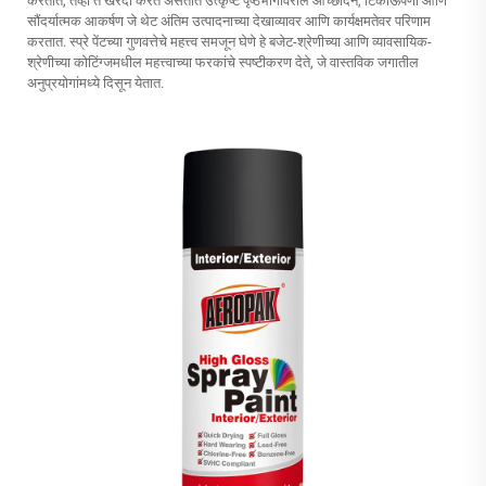
करतात, तेव्हा ते खरेदी करत असतात उत्कृष्ट पृष्ठभागावरील आच्छादन, टिकाऊपणा आणि
सौंदर्यात्मक आकर्षण जे थेट अंतिम उत्पादनाच्या देखाव्यावर आणि कार्यक्षमतेवर परिणाम
करतात. स्प्रे पेंटच्या गुणवत्तेचे महत्त्व समजून घेणे हे बजेट-श्रेणीच्या आणि व्यावसायिक-
श्रेणीच्या कोटिंग्जमधील महत्त्वाच्या फरकांचे स्पष्टीकरण देते, जे वास्तविक जगातील
अनुप्रयोगांमध्ये दिसून येतात.