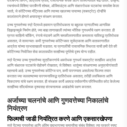
पाराबैंगनी किरणे, आर्द्रतेचे प्रवेश, रासायनिक संपर्क आणि तापमानातील चढ-उतार. उत्कृष्ट
रचनांमध्ये विशिष्ट पाराबैंगनी शोषक, ऑक्सिडंट्स आणि संक्षाररोधक घटकांचा समावेश केला
जातो, जे कोटिंगच्या मॅट्रिक्स आणि त्याच्या खालच्या पायाच्या (सबस्ट्रेट) दोन्हींचे
कालांतराने होणारे क्षयापासून संरक्षण करतात.
उच्च गुणवत्तेच्या स्प्रे पेंटमध्ये हवामान प्रतिरोधकता या बहुलक प्रणालींच्या आणविक
डिझाइनमुळे निर्माण होते, ज्या बाह्य ताणाखाली त्यांच्या भौतिक गुणधर्मांचे रक्षण करतात. ही
प्रगत साहित्ये चॉकिंग, रंगाचे मंदावणे आणि चमकीलपणातील कमतरता याविरुद्ध प्रतिरोधक
असतात, जे सामान्यतः कमी गुणवत्तेच्या कोटिंग्जवर सूर्यप्रकाश आणि वातावरणातील
आर्द्रता यांच्या प्रभावाखाली घडतात. या प्रणालींची रासायनिक स्थिरता याची हमी देते की
कोटिंगच्या नियोजित सेवा कालावधीत सतहीच्या पूर्णतेचे दृश्य योग्य राहील.
स्प्रे पेंटच्या उच्च गुणवत्तेच्या सूत्रीकरणांचे अवरोधक गुणधर्म सबस्ट्रेट सतहींवर आर्द्रता
आणि संक्षारक घटकांचे पोहोचणे रोखतात, जे विशेषतः धातूंच्या संरक्षणाच्या अनुप्रयोगांसाठी
महत्त्वाचे आहे. उच्च गुणवत्तेच्या कोटिंग्ज घन, कमी पारगम्यता असलेल्या फिल्म्स तयार
करतात ज्या जलवाष्पाच्या पारगमनाविरुद्ध प्रतिरोधक असतात, तरीही लवचिकता आणि
चिकटपणा यांचे रक्षण करतात. ही संरक्षक कार्ये अवघड पर्यावरणीय परिस्थितीत कोट केलेल्या
सतहींच्या सौंदर्यात्मक दृश्यासह संरचनात्मक अखंडतेचे रक्षण करतात.
अर्जाच्या चलनांचे आणि गुणवत्तेच्या निकालांचे
नियंत्रण
फिल्मची जाडी नियंत्रित करणे आणि एकसारखेपणा
स्प्रे पेंटच्या गुणवत्तेचा आणि अंतिम पृष्ठभागाच्या समाप्तीचा संबंध विशेषत: त्या प्रकारे स्पष्ट