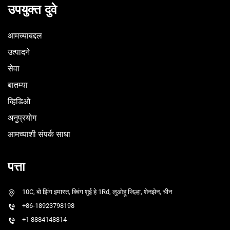
उपयुक्त दुवे
आमच्याबद्दल
उत्पादने
सेवा
बातम्या
व्हिडिओ
अनुप्रयोग
आमच्याशी संपर्क साधा
पत्ता
10C, बो झिंग इमारत, क्विंग शुई हे 1Rd, लुओहू जिल्हा, शेनझेन, चीन
+86-18923798198
+1 8884148814