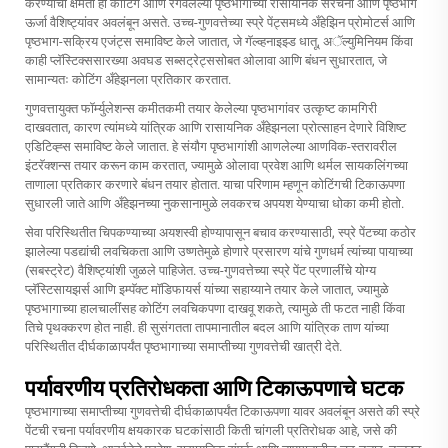
करण्याची क्षमता ही कोटिंग आणि रंगवलेल्या पृष्ठभागाच्या रासायनिक संरचना आणि पृष्ठभाग
ऊर्जा वैशिष्ट्यांवर अवलंबून असते. उच्च-गुणवत्तेच्या स्प्रे पेंट्समध्ये अँहेझिन प्रोमोटर्स आणि
पृष्ठभाग-सक्रिय एजंट्स समाविष्ट केले जातात, जे गॅल्व्हनाइझ्ड धातू, अॅल्युमिनियम किंवा
काही प्लॅस्टिक्ससारख्या अवघड सब्सट्रेट्ससोबत ओलावा आणि बंधन सुधारतात, जे
सामान्यतः कोटिंग अँहेझनला प्रतिकार करतात.
गुणवत्तायुक्त फॉर्म्युलेशन्स कमीतकमी तयार केलेल्या पृष्ठभागांवर उत्कृष्ट कामगिरी
दाखवतात, कारण त्यांमध्ये यांत्रिक आणि रासायनिक अँहेझनला प्रोत्साहन देणारे विशिष्ट
एडिटिव्ह्स समाविष्ट केले जातात. हे संयौग पृष्ठभागांशी आणलेल्या आणविक-स्तरावरील
इंटरॅक्शन्स तयार करून काम करतात, ज्यामुळे ओलावा प्रवेश आणि थर्मल सायकलिंगच्या
ताणाला प्रतिकार करणारे बंधन तयार होतात. याचा परिणाम म्हणून कोटिंगची टिकाऊपणा
सुधारली जाते आणि अँहेझनच्या नुकसानामुळे लवकरच अपयश येण्याचा धोका कमी होतो.
सेवा परिस्थितीत चिपकण्याच्या अयशस्वी होण्यापासून बचाव करण्यासाठी, स्प्रे पेंटच्या कठोर
झालेल्या पडद्यांची लवचिकता आणि उष्णतेमुळे होणारे प्रसारण यांचे गुणधर्म त्यांच्या पायाच्या
(सबस्ट्रेट) वैशिष्ट्यांशी जुळले पाहिजेत. उच्च-गुणवत्तेच्या स्प्रे पेंट प्रणालींचे योग्य
प्लॅस्टिसायझर्स आणि इम्पॅक्ट मॉडिफायर्स यांच्या सहाय्याने तयार केले जातात, ज्यामुळे
पृष्ठभागाच्या हालचालींसह कोटिंग लवचिकपणा दाखवू शकते, त्यामुळे ती फटत नाही किंवा
तिचे पृथक्करण होत नाही. ही सुसंगतता तापमानातील बदल आणि यांत्रिक ताण यांच्या
परिस्थितीत दीर्घकाळापर्यंत पृष्ठभागाच्या समाप्तीच्या गुणवत्तेची खात्री देते.
पर्यावरणीय प्रतिरोधकता आणि टिकाऊपणाचे घटक
पृष्ठभागाच्या समाप्तीच्या गुणवत्तेची दीर्घकाळापर्यंत टिकाऊपणा यावर अवलंबून असते की स्प्रे
पेंटची रचना पर्यावरणीय क्षयकारक घटकांसाठी किती चांगली प्रतिरोधक आहे, जसे की