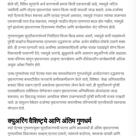
होतो की, विविध सूत्रांचे अर्ज करण्याची क्षमता किती एकसारखी आहे, ज्यामुळे जटिल
ज्यामिती आणि मोठ्या पृष्ठभागांवर समान फिल्म जाडी साधली जाऊ शकते. उच्च-दर्जाच्या
स्प्रे पेंटमध्ये स्थिर श्यानता आणि प्रवाह गुणधर्म असतात, ज्यामुळे रंगकार त्यांच्या लावण्यात
एकसारखी परत देऊ शकतात, ज्यामुळे जाडीत मोठ्या प्रमाणात बदल होत नाहीत; ज्यामुळे
पूर्ण झालेल्या पृष्ठभागाच्या दिसायच्या गोष्टींवर आणि कार्यक्षमतेवर थेट परिणाम होतो.
गुणवत्तायुक्त सूत्रीकरणांमध्ये नियंत्रित फिल्म बिल्ड क्षमता असते, ज्यामुळे कमी पडद्यांमध्ये
पुरेशी कव्हरेज मिळवण्याच्या प्रयत्नात उद्भवणाऱ्या अनेक अर्जन संबंधित दोषांचे टाळणे शक्य
होते. ही उन्नत प्रणाली जाड अर्जांच्या आवश्यकतेऐवजी अनेक पातळ पडद्यांद्वारे योग्य फिल्म
विकासाची परवानगी देते, ज्यामुळे धारांचे, झुळूकांचे आणि असमान क्युअरिंगचे धोके वाढतात.
याचा परिणाम म्हणून पृष्ठभागावर उत्कृष्ट सारखेपणा आणि दीर्घकालीन कार्यक्षमतेची अधिक
अचूक अपेक्षा निर्माण होते.
उच्च-गुणवत्तेच्या स्प्रे पेंटच्या स्वतःच्या समतलीकरण गुणधर्मामुळे अर्जादरम्यान उद्भवणाऱ्या
पृष्ठभागाच्या बनावटीतील फरकांचे कमीतकमीकरण केले जाते, विशेषतः जेव्हा अस्तित्वातील
बनावट किंवा लहान त्रुटी असलेल्या पृष्ठभागांवर लेपन केले जाते. ही सूत्रीकरणे पुरेशी
प्रवाहशीलता दर्शवितात जेणेकरून लहान पृष्ठभागाच्या अनियमितता ओलांडल्या जाऊ
शकतात, तर छिद्राळू पायावर अत्यधिक शोषण टाळण्यासाठी पुरेशी शरीराची घनता राखली
जाते. हा संतुलन पेशेवार-दर्जाच्या पृष्ठभागाच्या समाप्तीच्या परिणामांची प्राप्तीसाठी महत्त्वाचा
योगदान देतो.
क्युअरिंग वैशिष्ट्ये आणि अंतिम गुणधर्म
स्प्रे पेंटच्या गुणवत्तायुक्त सूत्रीकरणांची घटना आणि कालावधी ही अंतिम पृष्ठभागाच्या
गुणधर्मांच्या विकासावर साक्षात् प्रभाव टाकते, ज्यामध्ये कठोरता, चमकचा पातळी आणि