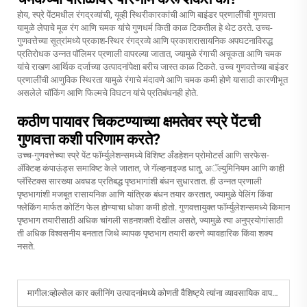
होय, स्प्रे पेंटमधील रंगद्रव्यांची, यूव्ही स्थिरीकारकांची आणि बाइंडर प्रणालींची गुणवत्ता
यामुळे लेपाचे मूळ रंग आणि चमक यांचे गुणधर्म किती काळ टिकतील हे थेट ठरते. उच्च-
गुणवत्तेच्या सूत्रांमध्ये प्रकाश-स्थिर रंगद्रव्ये आणि प्रकाशरासायनिक अपघटनाविरुद्ध
प्रतिरोधक उन्नत पॉलिमर प्रणाली वापरल्या जातात, ज्यामुळे रंगाची अचूकता आणि चमक
यांचे राखण आर्थिक दर्जाच्या उत्पादनांपेक्षा बरीच जास्त काळ टिकते. उच्च गुणवत्तेच्या बाइंडर
प्रणालींची आणुविक स्थिरता यामुळे रंगाचे मंदावणे आणि चमक कमी होणे यासाठी कारणीभूत
असलेले चॉकिंग आणि फिल्मचे विघटन यांचे प्रतिबंधनही होते.
कठीण पायावर चिकटण्याच्या क्षमतेवर स्प्रे पेंटची
गुणवत्ता कशी परिणाम करते?
उच्च-गुणवत्तेच्या स्प्रे पेंट फॉर्म्युलेशन्समध्ये विशिष्ट अँडहेशन प्रोमोटर्स आणि सरफेस-
ॲक्टिव्ह कंपाऊंड्स समाविष्ट केले जातात, जे गॅल्व्हनाइज्ड धातू, अॅल्युमिनियम आणि काही
प्लॅस्टिक्स सारख्या अवघड प्रतिबद्ध पृष्ठभागांशी बंधन सुधारतात. ही उन्नत प्रणाली
पृष्ठभागांशी मजबूत रासायनिक आणि यांत्रिक बंधन तयार करतात, ज्यामुळे पेलिंग किंवा
फ्लेकिंग मार्फत कोटिंग फेल होण्याचा धोका कमी होतो. गुणवत्तायुक्त फॉर्म्युलेशन्समध्ये किमान
पृष्ठभाग तयारीसाठी अधिक चांगली सहनशक्ती देखील असते, ज्यामुळे त्या अनुप्रयोगांसाठी
ती अधिक विश्वसनीय बनतात जिथे व्यापक पृष्ठभाग तयारी करणे व्यावहारिक किंवा शक्य
नसते.
मागील:
व्होल्सेल कार क्लीनिंग उत्पादनांमध्ये कोणती वैशिष्ट्ये त्यांना व्यावसायिक वापरासाठी योग्य बनवतात?