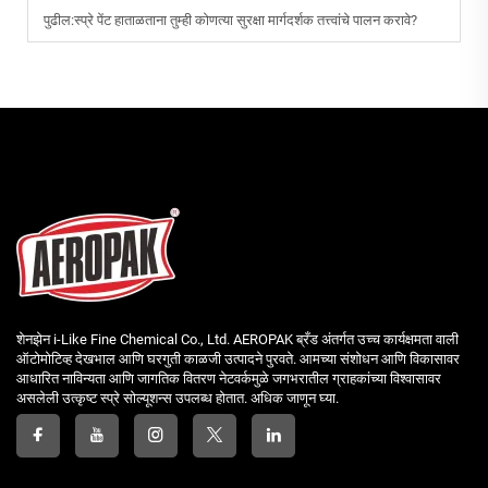
पुढील:
स्प्रे पेंट हाताळताना तुम्ही कोणत्या सुरक्षा मार्गदर्शक तत्त्वांचे पालन करावे?
शेनझेन i-Like Fine Chemical Co., Ltd. AEROPAK ब्रँड अंतर्गत उच्च कार्यक्षमता वाली
ऑटोमोटिव्ह देखभाल आणि घरगुती काळजी उत्पादने पुरवते. आमच्या संशोधन आणि विकासावर
आधारित नाविन्यता आणि जागतिक वितरण नेटवर्कमुळे जगभरातील ग्राहकांच्या विश्वासावर
असलेली उत्कृष्ट स्प्रे सोल्यूशन्स उपलब्ध होतात. अधिक जाणून घ्या.