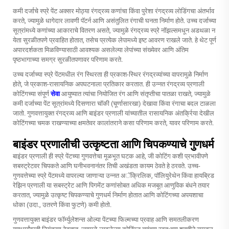
कमी दर्जाचे स्प्रे पेंट अक्सर मोठ्या रंगद्रव्य कणांचा किंवा पुरेशा रंगद्रव्य लोडिंगचा अंतर्भाव
करते, ज्यामुळे धागेदार लावणी पॅटर्न आणि असंतुलित रंगाची घनता निर्माण होते. उच्च दर्जाच्या
सूत्रांमध्ये कणांच्या आकाराचे वितरण असते, ज्यामुळे रंगद्रव्य स्प्रे नॉझल्समधून अडथळा न
येता सुरळीतपणे प्रवाहित होतात, तसेच प्रत्येक लेपामध्ये इष्ट आवरण राखले जाते. हे थेट पूर्ण
अपारदर्शकता मिळविण्यासाठी आवश्यक असलेल्या लेपांच्या संख्येवर आणि अंतिम
पृष्ठभागाच्या समग्र सुरळीतपणावर परिणाम करते.
उच्च दर्जाच्या स्प्रे पेंटमधील रंग स्थिरता ही प्रकाश-स्थिर रंगद्रव्यांच्या वापरामुळे निर्माण
होते, जे प्रकाश-रासायनिक अपघटनाला प्रतिकार करतात. ही उन्नत रंगद्रव्य प्रणाली
कोटिंगच्या संपूर्ण
सेवा
आयुष्यात त्यांचा नियोजित रंग आणि संतृप्तीचा पातळा राखते, ज्यामुळे
कमी दर्जाच्या पेंट सूत्रांमध्ये दिसणारा चॉकी (चूर्णासारखा) देखावा किंवा रंगाचा बदल टाळला
जातो. गुणवत्तायुक्त रंगद्रव्य आणि बाइंडर प्रणाली यांच्यातील रासायनिक अंतर्क्रिया देखील
कोटिंगच्या चमक राखण्याच्या क्षमतेवर कालांतराने कसा परिणाम करते, यावर परिणाम करते.
बाइंडर प्रणालीची उत्कृष्टता आणि चिपकण्याचे गुणधर्म
बाइंडर प्रणाली ही स्प्रे पेंटच्या गुणवत्तेचा मूळभूत घटक आहे, जी कोटिंग कशी प्रभावीपणे
सबस्ट्रेटवर चिपकते आणि घनीभवनानंतर तिची अखंडता कायम ठेवते हे ठरवते. उच्च-
गुणवत्तेच्या स्प्रे पेंटमध्ये वापरल्या जाणाऱ्या उन्नत अॅक्रिलिक, पॉलियुरेथेन किंवा हायब्रिड
रेझिन प्रणाली या सबस्ट्रेट आणि पिगमेंट कणांसोबत अधिक मजबूत आणुविक बंधने तयार
करतात, ज्यामुळे उत्कृष्ट चिपकण्याचे गुणधर्म निर्माण होतात आणि कोटिंगच्या अपयशाचा
धोका (उदा., उतरणे किंवा फुटणे) कमी होतो.
गुणवत्तायुक्त बाइंडर फॉर्म्युलेशन्स ओल्या पेंटच्या फिल्मच्या प्रवाह आणि समतलीकरण