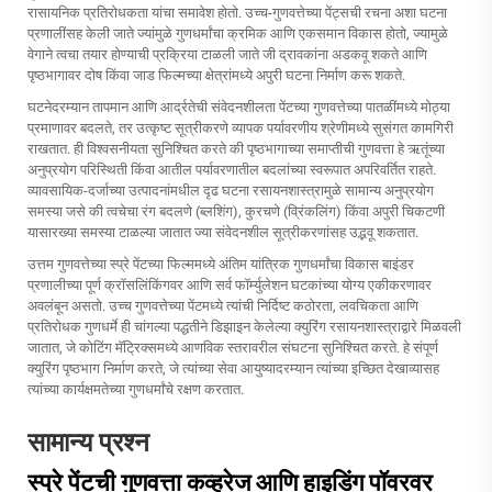
रासायनिक प्रतिरोधकता यांचा समावेश होतो. उच्च-गुणवत्तेच्या पेंट्सची रचना अशा घटना
प्रणालींसह केली जाते ज्यांमुळे गुणधर्मांचा क्रमिक आणि एकसमान विकास होतो, ज्यामुळे
वेगाने त्वचा तयार होण्याची प्रक्रिया टाळली जाते जी द्रावकांना अडकवू शकते आणि
पृष्ठभागावर दोष किंवा जाड फिल्मच्या क्षेत्रांमध्ये अपुरी घटना निर्माण करू शकते.
घटनेदरम्यान तापमान आणि आर्द्रतेची संवेदनशीलता पेंटच्या गुणवत्तेच्या पातळींमध्ये मोठ्या
प्रमाणावर बदलते, तर उत्कृष्ट सूत्रीकरणे व्यापक पर्यावरणीय श्रेणीमध्ये सुसंगत कामगिरी
राखतात. ही विश्वसनीयता सुनिश्चित करते की पृष्ठभागाच्या समाप्तीची गुणवत्ता हे ऋतूंच्या
अनुप्रयोग परिस्थिती किंवा आतील पर्यावरणातील बदलांच्या स्वरूपात अपरिवर्तित राहते.
व्यावसायिक-दर्जाच्या उत्पादनांमधील दृढ घटना रसायनशास्त्रामुळे सामान्य अनुप्रयोग
समस्या जसे की त्वचेचा रंग बदलणे (ब्लशिंग), कुरचणे (व्रिंकलिंग) किंवा अपुरी चिकटणी
यासारख्या समस्या टाळल्या जातात ज्या संवेदनशील सूत्रीकरणांसह उद्भवू शकतात.
उत्तम गुणवत्तेच्या स्प्रे पेंटच्या फिल्ममध्ये अंतिम यांत्रिक गुणधर्मांचा विकास बाइंडर
प्रणालीच्या पूर्ण क्रॉसलिंकिंगवर आणि सर्व फॉर्म्युलेशन घटकांच्या योग्य एकीकरणावर
अवलंबून असतो. उच्च गुणवत्तेच्या पेंटमध्ये त्यांची निर्दिष्ट कठोरता, लवचिकता आणि
प्रतिरोधक गुणधर्मे ही चांगल्या पद्धतीने डिझाइन केलेल्या क्युरिंग रसायनशास्त्राद्वारे मिळवली
जातात, जे कोटिंग मॅट्रिक्समध्ये आणविक स्तरावरील संघटना सुनिश्चित करते. हे संपूर्ण
क्युरिंग पृष्ठभाग निर्माण करते, जे त्यांच्या सेवा आयुष्यादरम्यान त्यांच्या इच्छित देखाव्यासह
त्यांच्या कार्यक्षमतेच्या गुणधर्मांचे रक्षण करतात.
सामान्य प्रश्न
स्प्रे पेंटची गुणवत्ता कव्हरेज आणि हाइडिंग पॉवरवर