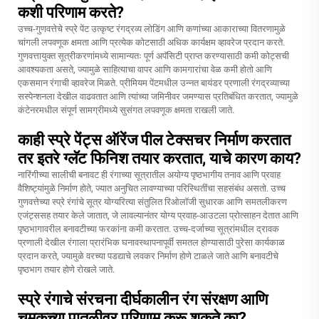
कशी परिणाम करते?
उच्च-गुणवत्तेचे स्प्रे पेंट उत्कृष्ट रंगद्रव्य लोडिंग आणि कणांच्या आकाराच्या वितरणामुळे
चांगली लपवणूक क्षमता आणि प्रत्येक कोटसाठी अधिक कार्यक्षम व्हावरेज प्रदान करते.
गुणवत्तायुक्त सूत्रीकरणांमध्ये सामान्यतः पूर्ण अपॅसिटी प्राप्त करण्यासाठी कमी कोट्सची
आवश्यकता असते, ज्यामुळे साहित्याचा वापर आणि कामगारांचा वेळ कमी होतो आणि
एकसमान रंगाची व्हावरेज मिळते. प्रीमियम पेंटमधील उन्नत बायंडर प्रणाली रंगद्रव्याच्या
सस्पेन्शनला देखील वाढवतात आणि त्यांच्या जमिनीवर जमण्यास प्रतिबंधित करतात, ज्यामुळे
कंटेनरमधील संपूर्ण सामग्रीमध्ये सुसंगत लपवणूक क्षमता राखली जाते.
काही स्प्रे पेंट्स ऑरेंज पील टेक्सचर निर्माण करतात
तर इतरे ग्लॅट फिनिश तयार करतात, याचे कारण काय?
नारिंगीच्या सालीची बनावट ही रंगाच्या सूत्रातील अयोग्य पृष्ठभागीय तनाव आणि प्रवाह
वैशिष्ट्यांमुळे निर्माण होते, ज्यात अनुचित लावण्याच्या परिस्थितींचा सहसंबंध असतो. उच्च
गुणवत्तेच्या स्प्रे रंगांचे सूत्र योग्यरित्या संतुलित रिओलॉजी सुधारक आणि समतलीकरण
एजंट्ससह तयार केले जातात, जे लावल्यानंतर योग्य प्रवाह-आउटला प्रोत्साहन देतात आणि
पृष्ठभागावरील बनावटीच्या फरकांना कमी करतात. उच्च-दर्जाच्या सूत्रांमधील द्रावक
प्रणाली देखील रंगाला प्रारंभिक घनावस्थापनापूर्वी समतल होण्यासाठी पुरेसा कार्यकाळ
प्रदान करते, ज्यामुळे वरच्या पडद्याचे लवकर निर्माण होणे टाळले जाते आणि बनावटीचे
पृष्ठभाग तयार होणे रोखले जाते.
स्प्रे रंगाचे संरचना दीर्घकालीन रंग संरक्षण आणि
चमकच्या पातळीवर परिणाम करू शकते का?