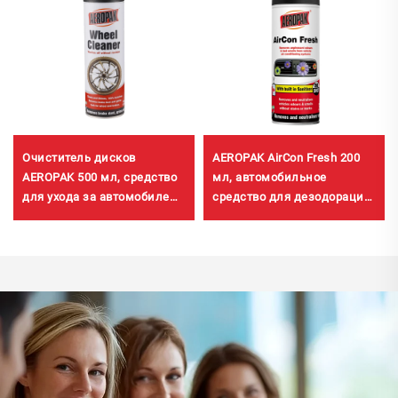
Очиститель дисков
AEROPAK AirCon Fresh 200
AEROPAK 500 мл, средство
мл, автомобильное
для ухода за автомобилем,
средство для дезодорации
510 г, чистка колёс
и освежения воздуха