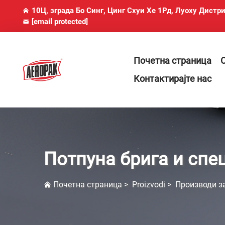
10Ц, зграда Бо Синг, Цинг Схуи Хе 1Рд, Луоху Дистр
[email protected]
Почетна страница
Контактирајте нас
Потпуна брига и сп
Почетна страница
>
Proizvodi
>
Производи з