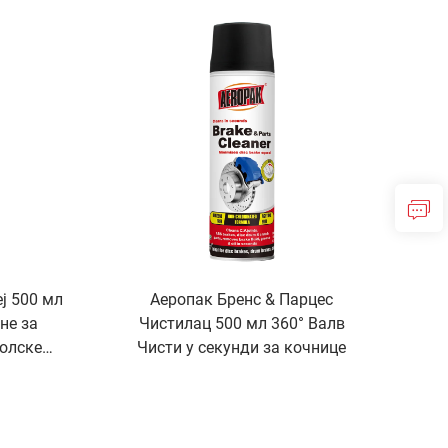
Адитив бензина
ј 500 мл
Аеропак Бренс & Парцес
не за
Чистилац 500 мл 360° Валв
олске
Чисти у секунди за кочнице