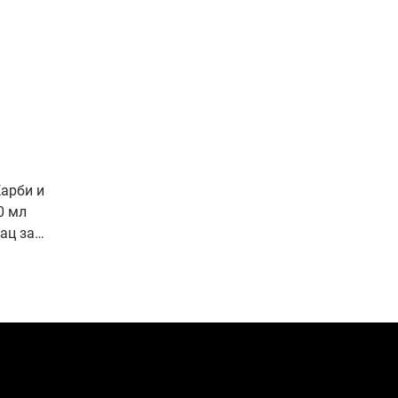
Карби и
0 мл
ац за