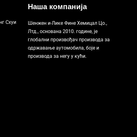
Наша компанија
нг Схуи
Шенжен и-Лике Фине Хемицал Цо.,
Лтд., основана 2010. године, је
глобални произвођач производа за
одржавање аутомобила, боје и
производа за негу у кући.