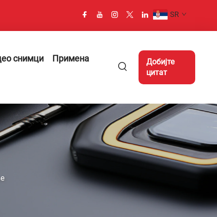
SR
део снимци
Примена
Добијте
цитат
ње