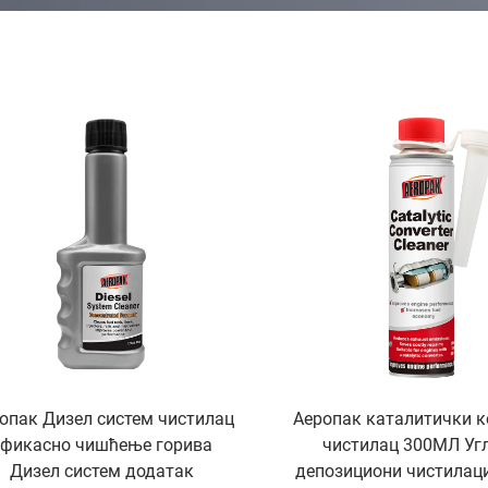
опак Дизел систем чистилац
Аеропак каталитички к
Ефикасно чишћење горива
чистилац 300МЛ Уг
Дизел систем додатак
депозициони чистилац