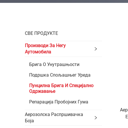
СВЕ ПРОДУКТЕ
Производи За Негу
Аутомобила
Брига О Унутрашњости
Подршка Спољашњег Уреда
Пунцилна Брига И Специјално
Одржавање
Репарација Пробојних Гума
Аер
Аерозолска Распршивачка
Боја