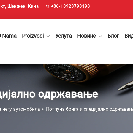
икт, Шенжен, Кина
+86-18923798198
O Nama
Proizvodi
Услуга
Новине
Блог
Ви
ецијално одржавање
а негу аутомобила
>
Потпуна брига и специјално одржава