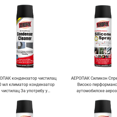
ОПАК кондензатор чистилац
АЕРОПАК Силикон Спре
0 мл климатор кондензатор
Високо перформанс
чистилац За употребу у
аутомобилске аероз
аутомобилу
спрејеве