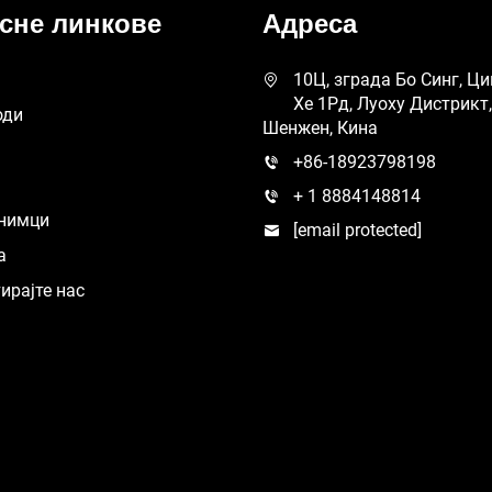
сне линкове
Адреса
10Ц, зграда Бо Синг, Ци
Хе 1Рд, Луоху Дистрикт,
оди
Шенжен, Кина
+86-18923798198
+ 1 8884148814
снимци
[email protected]
а
ирајте нас