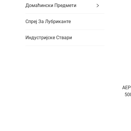
Домаћински Предмети
Спреј За Лубриканте
Индустријске Ствари
АЕР
50