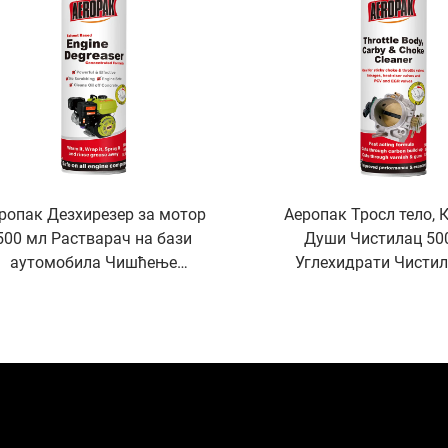
ропак Дезхирезер за мотор
Аеропак Тросл тело, 
500 мл Растварач на бази
Души Чистилац 50
аутомобила Чишћење
Углехидрати Чистил
аутомобила
аутомобил