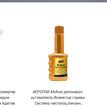
онвертер
АЕРОПАК Моћни депонирач
ледни
аутомобила Инжектор горива
и Адитив
Система чистилац бензин