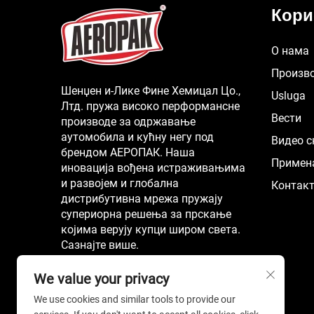
Кори
О нама
Произв
Шенџен и-Лике Фине Хемицал Цо.,
Usluga
Лтд. пружа високо перформансне
Вести
производе за одржавање
аутомобила и кућну негу под
Видео 
брендом АЕРОПАК. Наша
Примен
иновација вођена истраживањима
и развојем и глобална
Контакт
дистрибутивна мрежа пружају
супериорна решења за прскање
којима верују купци широм света.
Сазнајте више.
We value your privacy
We use cookies and similar tools to provide our