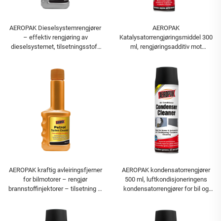
AEROPAK Dieselsystemrengjører
AEROPAK
– effektiv rengjøring av
Katalysatorrengjøringsmiddel 300
dieselsystemet, tilsetningsstoff
ml, rengjøringsadditiv mot
for drivstoff
karbonavleiring
AEROPAK kraftig avleiringsfjerner
AEROPAK kondensatorrengjører
for bilmotorer – rengjør
500 ml, luftkondisjoneringens
brannstoffinjektorer – tilsetning til
kondensatorrengjører for bil og
bensin
hjemmebrauk