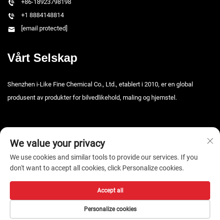
+86-18923798198
+1 8884148814
[email protected]
Vårt Selskap
Shenzhen i-Like Fine Chemical Co., Ltd., etablert i 2010, er en global
produsent av produkter for bilvedlikehold, maling og hjemstel.
We value your privacy
We use cookies and similar tools to provide our services. If you
don't want to accept all cookies, click Personalize cookies.
Copyright © 2026 Shenzhen i-Like Fine Chemical Co., Ltd. Alle rettigheter
forbeholdt. -
Personvernpolicy
Accept all
Personalize cookies