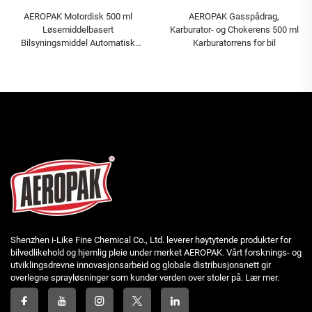
AEROPAK Motordisk 500 ml
AEROPAK Gasspådrag,
Løsemiddelbasert
Karburator- og Chokerens 500 ml
Bilsyningsmiddel Automatisk
Karburatorrens for bil
Diskemiddel Pleie
Shenzhen i-Like Fine Chemical Co., Ltd. leverer høytytende produkter for
bilvedlikehold og hjemlig pleie under merket AEROPAK. Vårt forsknings- og
utviklingsdrevne innovasjonsarbeid og globale distribusjonsnett gir
overlegne sprayløsninger som kunder verden over stoler på. Lær mer.