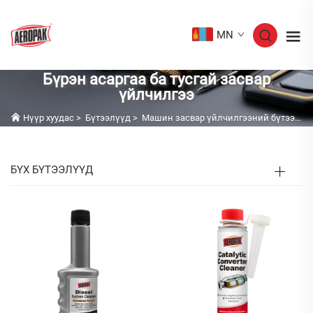
MN
Бүрэн асаргаа ба тусгай засвар
үйлчилгээ
Нүүр хуудас
>
Бүтээлүүд
>
Машин засвар үйлчилгээний бүтээгдэхүүн
БҮХ БҮТЭЭЛҮҮД