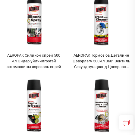
AEROPAK Силикон спрей 500
AEROPAK Тормоз ба Деталийн
мл Өндөр үйлчилгээтэй
Цэвэрлэгч 500мл 360° Вентиль
автомашины аэрозоль спрей
Секунд хугацаанд Цэвэрлэнэ
Тормозын Хувьд