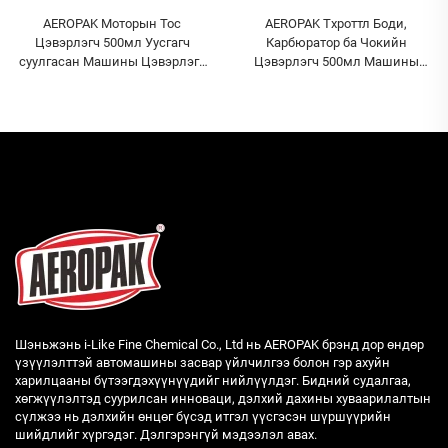
AEROPAK Моторын Тос
AEROPAK Тхроттл Боди,
Цэвэрлэгч 500мл Уусгагч
Карбюратор ба Чокийн
суулгасан Машины Цэвэрлэгч
Цэвэрлэгч 500мл Машины
Тос Цэвэрлэх Хэрэгсэл
Карб Цэвэрлэгч
Шэньжэнь i-Like Fine Chemical Co., Ltd нь AEROPAK брэнд дор өндөр
үзүүлэлттэй автомашины засвар үйлчилгээ болон гэр ахуйн
харилцааны бүтээгдэхүүнүүдийг нийлүүлдэг. Бидний судалгаа,
хөгжүүлэлтэд суурилсан инноваци, дэлхий дахины хуваарилалтын
сүлжээ нь дэлхийн өнцөг бүсэд итгэл үүсгэсэн шүршүүрийн
шийдлийг хүргэдэг. Дэлгэрэнгүй мэдээлэл авах.