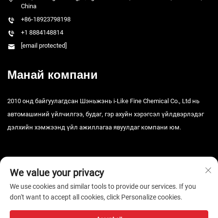
China
+86-18923798198
+1 8884148814
[email protected]
Манай компани
2010 онд байгуулагдсан Шэньжэнь i-Like Fine Chemical Co., Ltd нь
автомашиний үйлчилгээ, будаг, гэр ахуйн хэрэгсэл үйлдвэрлэдэг
дэлхийн хэмжээнд үйл ажиллагаа явуулдаг компани юм.
We value your privacy
We use cookies and similar tools to provide our services. If you
don't want to accept all cookies, click Personalize cookies.
Зохиогчийн эрх © 2026 Шэньчжэний i-Like Тоног төхөөрөмжийн ХХК.
Бүх эрх хуулиар хамгаалагдсан. -
Нууцлалын бодлого