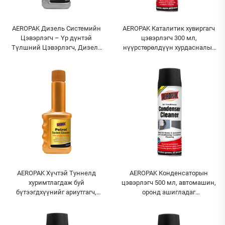
AEROPAK Дизель Системийн
AEROPAK Каталитик хувиргагч
Цэвэрлэгч – Үр дүнтэй
цэвэрлэгч 300 мл,
Түлшний Цэвэрлэгч, Дизель
нүүрстөрөлдүүн хурдасналыг
Системд Нэмэлт Бүрэлдэхүүн
цэвэрлэгч нэмэлт бүрэлдэхүүн
AEROPAK Хүчтэй Туннелд
AEROPAK Конденсаторын
хуримтлагдаж буй
цэвэрлэгч 500 мл, автомашин,
бүтээгдхүүнийг ариутгагч,
оронд ашигладаг
машин түлшний таргет
кондиционерийн
системийн цэвэрлэгч, бензин
конденсаторын цэвэрлэгч
түлшний нэмэлт бүтээгдхүүн