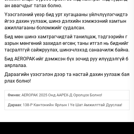
ан авагчдыг татах болно.
Үзэсгэлэний үеэр бид урт хугацааны үйлчлүүлэгчидтэ
йгээ дахин уулзаж, шинэ дэлхийн хэмжээний хамтын
ажиллагааны боломжийг судалсан.
Бид мөн шинэ хамтрагчидтай танилцаж, тэдгээрийн г
азрын мөнгөний захидал өгсөн; таны итгэл нь биднийг
тасралтгүй сайжруулах, шинэчлэхэд санаачилж байна.
Бид AEROPAK-ийг дэмжсэн бүх зочид руу илүүдэлгүй б
аярлалаа.
Дараагийн үзэсгэлэн дээр та настай дахин уулзаж бая
рлах болно!
Өмнөх:
AEROPAK 2025 Онд AAPEX-Д Оролцох Болно!
Дараах:
138-Р Кантонийн Ярлын I Үе Шат Амжилттай Дууслаа!