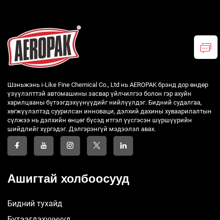
Шэньжэнь i-Like Fine Chemical Co., Ltd нь AEROPAK брэнд дор өндөр
үзүүлэлттэй автомашины засвар үйлчилгээ болон гэр ахуйн
харилцааны бүтээгдэхүүнүүдийг нийлүүлдэг. Бидний судалгаа,
хөгжүүлэлтэд суурилсан инноваци, дэлхий дахины хуваарилалтын
сүлжээ нь дэлхийн өнцөг бүсэд итгэл үүсгэсэн шүршүүрийн
шийдлийг хүргэдэг. Дэлгэрэнгүй мэдээлэл авах.
Ашигтай холбоосууд
Бидний тухайд
Бүтээгдэхүүнүүд