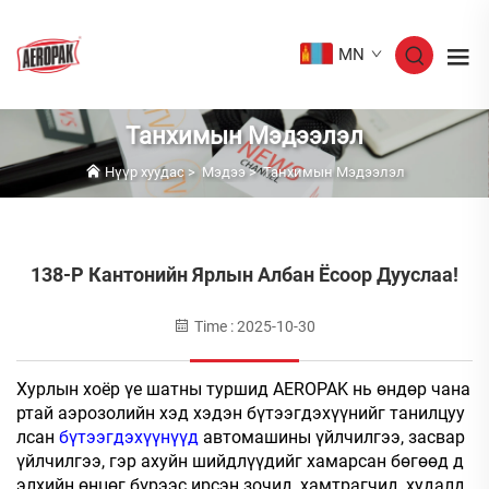
MN
Танхимын Мэдээлэл
Нүүр хуудас
>
Мэдээ
>
Танхимын Мэдээлэл
138-Р Кантонийн Ярлын Албан Ёсоор Дууслаа!
Time : 2025-10-30
Хурлын хоёр үе шатны туршид AEROPAK нь өндөр чана
ртай аэрозолийн хэд хэдэн бүтээгдэхүүнийг танилцуу
лсан
бүтээгдэхүүнүүд
автомашины үйлчилгээ, засвар
үйлчилгээ, гэр ахуйн шийдлүүдийг хамарсан бөгөөд д
элхийн өнцөг бүрээс ирсэн зочид, хамтрагчид, худалд