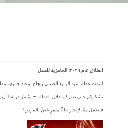
انطلاق عام ٢٠٢٦: الجاهزية للعمل
انتهت عطلة عيد الربيع الصيني بنجاح، وعاد جميع موظفي شركة AEROPAK رسميً
نشكركم على صبركم خلال العطلة — ويُسرّ فريقنا أن يب
فلنعمل معًا لإنجاز عامٍّ مثمرٍ غنيٍّ بالفرص!