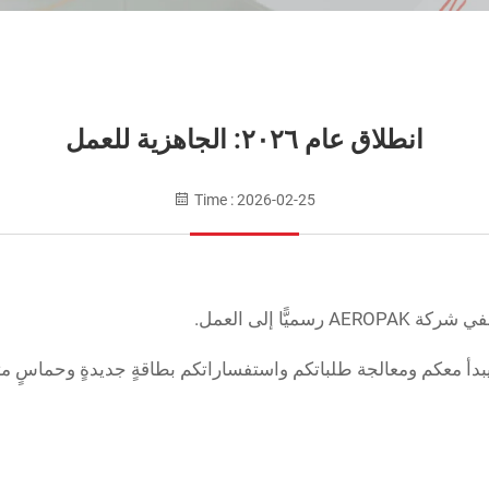
انطلاق عام ٢٠٢٦: الجاهزية للعمل
Time : 2026-02-25
ّا إلى العمل.
دأ معكم ومعالجة طلباتكم واستفساراتكم بطاقةٍ جديدةٍ وحماسٍ متجد