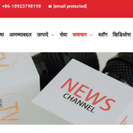
+86-18923798198
[email protected]
ष्ठ
आमच्याबद्दल
उत्पादे
सेवा
समाचार
ब्लॉग
व्हिडिओस