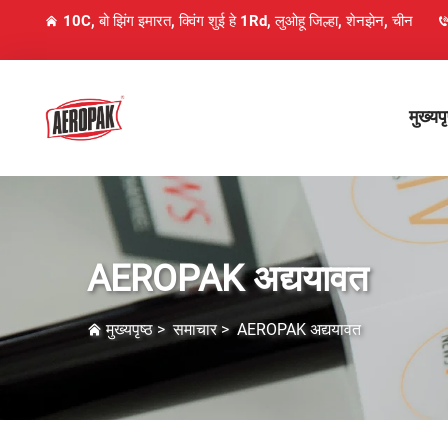
10C, बो झिंग इमारत, क्विंग शुई हे 1Rd, लुओहू जिल्हा, शेनझेन, चीन
मुख्यपृ
AEROPAK अद्ययावत
मुख्यपृष्ठ
>
समाचार
>
AEROPAK अद्ययावत