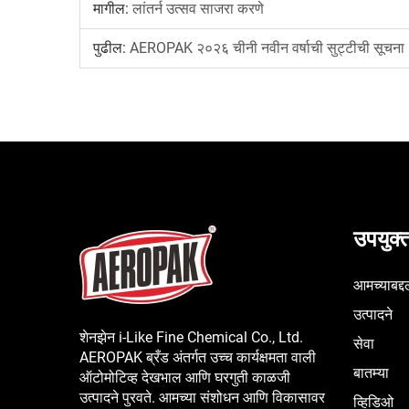
मागील:
लांतर्न उत्सव साजरा करणे
पुढील:
AEROPAK २०२६ चीनी नवीन वर्षाची सुट्टीची सूचना
उपयुक्त
आमच्याबद्द
उत्पादने
शेनझेन i-Like Fine Chemical Co., Ltd.
सेवा
AEROPAK ब्रँड अंतर्गत उच्च कार्यक्षमता वाली
बातम्या
ऑटोमोटिव्ह देखभाल आणि घरगुती काळजी
उत्पादने पुरवते. आमच्या संशोधन आणि विकासावर
व्हिडिओ