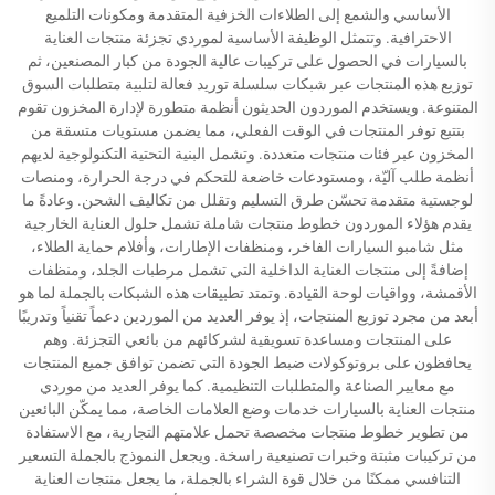
الأساسي والشمع إلى الطلاءات الخزفية المتقدمة ومكونات التلميع
الاحترافية. وتتمثل الوظيفة الأساسية لموردي تجزئة منتجات العناية
بالسيارات في الحصول على تركيبات عالية الجودة من كبار المصنعين، ثم
توزيع هذه المنتجات عبر شبكات سلسلة توريد فعالة لتلبية متطلبات السوق
المتنوعة. ويستخدم الموردون الحديثون أنظمة متطورة لإدارة المخزون تقوم
بتتبع توفر المنتجات في الوقت الفعلي، مما يضمن مستويات متسقة من
المخزون عبر فئات منتجات متعددة. وتشمل البنية التحتية التكنولوجية لديهم
أنظمة طلب آليّة، ومستودعات خاضعة للتحكم في درجة الحرارة، ومنصات
لوجستية متقدمة تحسّن طرق التسليم وتقلل من تكاليف الشحن. وعادةً ما
يقدم هؤلاء الموردون خطوط منتجات شاملة تشمل حلول العناية الخارجية
مثل شامبو السيارات الفاخر، ومنظفات الإطارات، وأفلام حماية الطلاء،
إضافةً إلى منتجات العناية الداخلية التي تشمل مرطبات الجلد، ومنظفات
الأقمشة، وواقيات لوحة القيادة. وتمتد تطبيقات هذه الشبكات بالجملة لما هو
أبعد من مجرد توزيع المنتجات، إذ يوفر العديد من الموردين دعماً تقنياً وتدريبًا
على المنتجات ومساعدة تسويقية لشركائهم من بائعي التجزئة. وهم
يحافظون على بروتوكولات ضبط الجودة التي تضمن توافق جميع المنتجات
مع معايير الصناعة والمتطلبات التنظيمية. كما يوفر العديد من موردي
منتجات العناية بالسيارات خدمات وضع العلامات الخاصة، مما يمكّن البائعين
من تطوير خطوط منتجات مخصصة تحمل علامتهم التجارية، مع الاستفادة
من تركيبات مثبتة وخبرات تصنيعية راسخة. ويجعل النموذج بالجملة التسعير
التنافسي ممكنًا من خلال قوة الشراء بالجملة، ما يجعل منتجات العناية