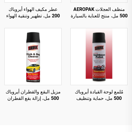
منظف العجلات AEROPAK
عطر مكيف الهواء أيروباك
500 مل، منتج للعناية بالسيارة
200 مل، تطهير وتنقية الهواء
510 غرام لتنظيف عجلات
للسيارات
السيارة
مُلمع لوحة القيادة أيروباك
مزيل البقع والقطران أيروباك
500 مل، حماية وتنظيف
500 مل، إزالة بقع القطران
داخلي مضاد للكهرباء الساكنة
وفضلات الطيور والأوساخ
العالقة بالطرق