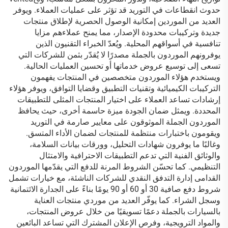
حدوث انقطاعات في التوريد قد تؤثر على عمليات العملاء. ويوفر
العديد من الموردين إمكانية الوصول الحصرية لإطلاق منتجات
جديدة وتركيبات محدودة الإصدار، مما يمنح عملاءهم مزايا
تنافسية في أسواقهم المحلية. ويُعدّ الخبراء التقنيون الذين
يوفرونهم الموردون بالجملة مصدرًا لا يُقدّر بثمن للشركات التي
تسعى إلى توسيع عروض خدماتها أو تحسين العمليات الحالية.
ويستخدم هؤلاء الموردون متخصصين في المنتجات يفهمون
التركيبات الكيميائية وتقنيات التطبيق وقضايا التوافق، ويوفر هؤلاء
إرشادات تساعد العملاء على اختيار المنتجات المثلى للتطبيقات
المحددة. ويمثل ضمان الجودة ميزة حاسمة أخرى، حيث يحافظ
الموردون الجملة الموثوقون على معايير صارمة في التوريد
ويقومون باختبارات منتظمة للمنتجات لضمان الأداء المتسق.
وغالبًا ما يوفرون شهادات التحليل، وورقات بيانات السلامة،
والوثائق الفنية التي تدعم التطبيقات الاحترافية والامتثال
التنظيمي. كما تحسّن الشروط المرنة للدفع التي يقدّمها الموردون
القدامى إدارة التدفق النقدي للشركات الناشئة، مع خيارات تشمل
شروط دفع صافية 30 أو 60 أو 90 يومًا بناءً على الجدارة الائتمانية
وسجل الشراء. كما يوفّر العديد من موردي منتجات العناية
بالسيارات بالجملة دعمًا تسويقيًا من خلال عروض المنتجات،
والمواد الترويجية، وفرص الإعلان المشترك التي تساعد البائعين