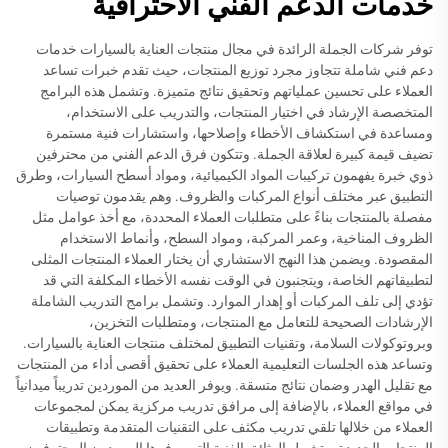
خدمات الدعم الفني الاحترافية
توفر شركات الجملة الرائدة في مجال منتجات العناية بالسيارات خدمات
دعم فني شاملة تتجاوز مجرد توزيع المنتجات، حيث تقدم خبرات تساعد
العملاء على تحسين عملياتهم وتحقيق نتائج متميزة. وتشمل هذه البرامج
المتخصصة الإرشاد في اختيار المنتجات، والتدريب على الاستخدام،
ومساعدة في استكشاف الأخطاء وإصلاحها، واستشارات فنية مستمرة
تضيف قيمة كبيرة لعلاقة الجملة. وتتكون فرق الدعم الفني من محترفين
ذوي خبرة يفهمون تركيبات المواد الكيميائية، ومواد أسطح السيارات، وطرق
التطبيق عبر مختلف أنواع المركبات والظروف. وهم يقدمون توصيات
مفصلة بالمنتجات بناءً على متطلبات العملاء المحددة، مع أخذ عوامل مثل
الظروف المناخية، وعمر المركبة، ومواد السطح، وأنماط الاستخدام
المقصودة. ويضمن هذا النهج الاستشاري أن يختار العملاء المنتجات المثلى
لتطبيقاتهم الخاصة، ويتجنبون في الوقت نفسه الأخطاء المكلفة التي قد
تؤدي إلى تلف المركبات أو إهدار الموارد. وتشمل برامج التدريب الشاملة
الإرشادات الصحيحة للتعامل مع المنتجات، ومتطلبات التخزين،
وبروتوكولات السلامة، وتقنيات التطبيق لمختلف منتجات العناية بالسيارات.
وتساعد هذه الجلسات التعليمية العملاء على تحقيق أقصى أداء من المنتجات
مع تقليل الهدر وضمان نتائج متسقة. ويوفر العديد من الموردين تدريباً ميدانياً
في مواقع العملاء، بالإضافة إلى مرافق تدريب مركزية يمكن لمجموعات
العملاء من خلالها تلقي تدريب مكثف على التقنيات المتقدمة وتطبيقات