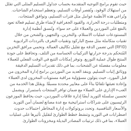
حيث تقوم برامج التوجيه المتقدمة بحساب جداول التسليم المثلى التي تقلل
من استهلاك الوقود، وتُقصر أوقات التسليم، وتعظم استخدام الشاحنات.
وتُراعي هذه الأنظمة عوامل مثل فترات التسليم، وتوافق المنتجات،
ومتطلبات درجة الحرارة، والقيود الجغرافية لإنشاء طرق تسليم فعالة تعود
بالنفع على الموردين والعملاء على حد سواء. وتُنسق أنظمة إدارة
المستودعات عمليات الاستلام، والتخزين، والتجهيز، والشحن من خلال
تقنيات متكاملة مثل مسح الباركود وتقنيات التعرف بالترددات الراديوية
(RFID) التي تضمن الدقة مع تقليل تكاليف العمالة. وتحمي مرافق التخزين
المُتحكم بدرجة حرارتها التركيبات الحساسة من التلف، وتحافظ على جودة
المنتج طوال عملية التوزيع. وتوفر إمكانات التتبع في الوقت الفعلي للعملاء
معلومات مفصلة عن الشحنات، بما في ذلك تقديرات التسليم الدقيقة
ووثائق إثبات التسليم. وينفذ العديد من الموردين برامج إدارة المخزون من
قبل المورد، حيث يتولون مسؤولية مراقبة مستويات المخزون لدى العملاء
وإعادة تعبئتها تلقائيًا بناءً على معايير محددة مسبقًا. ويقلل هذا الخدمة من
العبء الإداري على العملاء مع ضمان توافر المنتجات باستمرار. ويشمل
تحسين سلسلة التوريد أيضًا إدارة علاقات الموردين، حيث يحافظ الموزعون
الرئيسيون على شراكات استراتيجية مع عدة مصانع لضمان أمن التوريد
والأسعار التنافسية. وتحدد بروتوكولات إدارة المخاطر احتمالات حدوث
اضطرابات في التوريد وتنشط خطط الطوارئ لتقليل تأثيرها على عمليات
العملاء، بما في ذلك ترتيبات المصادر البديلة ومخزونات الطوارئ.