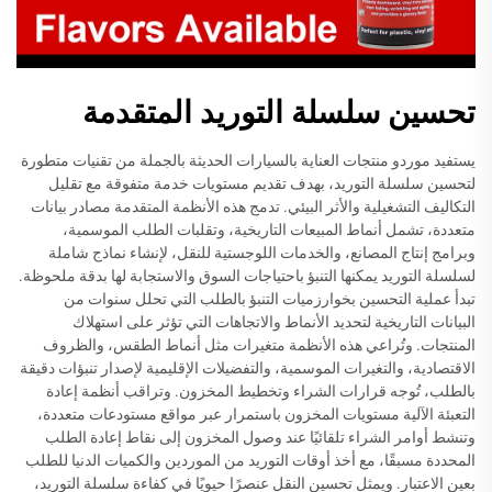
تحسين سلسلة التوريد المتقدمة
يستفيد موردو منتجات العناية بالسيارات الحديثة بالجملة من تقنيات متطورة
لتحسين سلسلة التوريد، بهدف تقديم مستويات خدمة متفوقة مع تقليل
التكاليف التشغيلية والأثر البيئي. تدمج هذه الأنظمة المتقدمة مصادر بيانات
متعددة، تشمل أنماط المبيعات التاريخية، وتقلبات الطلب الموسمية،
وبرامج إنتاج المصانع، والخدمات اللوجستية للنقل، لإنشاء نماذج شاملة
لسلسلة التوريد يمكنها التنبؤ باحتياجات السوق والاستجابة لها بدقة ملحوظة.
تبدأ عملية التحسين بخوارزميات التنبؤ بالطلب التي تحلل سنوات من
البيانات التاريخية لتحديد الأنماط والاتجاهات التي تؤثر على استهلاك
المنتجات. وتُراعي هذه الأنظمة متغيرات مثل أنماط الطقس، والظروف
الاقتصادية، والتغيرات الموسمية، والتفضيلات الإقليمية لإصدار تنبؤات دقيقة
بالطلب، تُوجه قرارات الشراء وتخطيط المخزون. وتراقب أنظمة إعادة
التعبئة الآلية مستويات المخزون باستمرار عبر مواقع مستودعات متعددة،
وتنشط أوامر الشراء تلقائيًا عند وصول المخزون إلى نقاط إعادة الطلب
المحددة مسبقًا، مع أخذ أوقات التوريد من الموردين والكميات الدنيا للطلب
بعين الاعتبار. ويمثل تحسين النقل عنصرًا حيويًا في كفاءة سلسلة التوريد،