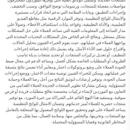
المنتجات الجديدة. وتشمل الوثائق الفنية التي يوفرها الموردون المحترفون
مواصفات مفصلة للمنتجات، ورسومات توضح التوافق، ونسب التخفيف،
وإجراءات التطبيق، وبيانات السلامة التي تدعم اتخاذ قرارات مستنيرة
والامتثال للوائح التنظيمية. وتوفر الموارد الرقمية مثل مقاطع الفيديو
التعليمية، والأدلة التطبيقية، وقواعد بيانات استكشاف الأخطاء، وصولاً على
مدار الساعة إلى المعلومات الفنية التي تساعد العملاء على حل المشكلات
بشكل مستقل. ويعالج الدعم الخاص بحل المشكلات التحديات المحددة التي
يواجهها العملاء في عملياتهم، حيث يقوم الخبراء الفنيون بتحليل الحالات
واقتراح حلول تعيد الأداء الأمثل. وقد يشمل ذلك إعادة صياغة إجراءات
التنظيف، أو تعديل تركيزات المنتجات، أو تحديد منتجات بديلة تناسب
الظروف أو المتطلبات الخاصة بشكل أفضل. ويساعد الدعم في مجال ضبط
الجودة العملاء على وضع بروتوكولات اختبار ومعايير أداء تضمن نتائج متسقة
عبر عملياتهم. ويمكن للخبراء الفنيين توصية معدات الاختبار، ووضع إجراءات
ضمان الجودة، وتوفير إرشادات لتوثيق النتائج من أجل رضا العملاء وحماية
المسؤولية. وتمكن مشاركة تطوير المنتجات الجديدة العملاء القدامى من
التعاون مع الموردين لإنشاء تركيبات مخصصة تعالج متطلبات فريدة أو فرص
سوقية. ويستفيد هذا النهج القائم على الشراكة من خبرة المورد، مع توفير
منتجات حصرية للعملاء تُميز خدماتهم. وضمان الامتثال للوائح التنظيمية
يساعد العملاء على فهم وتحقيق جميع اللوائح المعمول بها المتعلقة بالتعامل
مع المنتجات، وتخزينها، والتخلص منها، وسلامة العمال، مما يقلل من
المخاطر القانونية وقضايا المسؤولية المحتملة.