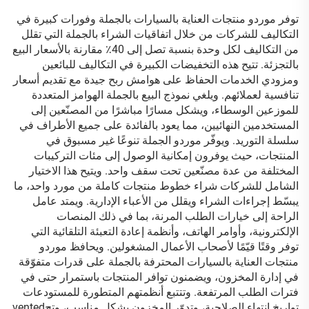
توفر موردو منتجات العناية بالسيارات بالجملة وفورات كبيرة في
التكاليف للشركات من خلال اتفاقيات الشراء بالجملة التي تقلل
من التكاليف لكل وحدة بنسبة تصل إلى 40٪ مقارنة بالأسعار البيع
بالتجزئة. تتيح هذه التخفيضات الكبيرة في التكاليف للبائعين
ومزودي الخدمات الحفاظ على هوامش ربح جيدة مع تقديم أسعار
تنافسية لعملائهم. ويلغي نموذج البيع بالجملة الهوامز المتعددة
للموزعين الوسطاء، ويشكل مسارًا مباشرًا من المصنّعين إلى
المستخدمين النهائيين، مما يعود بالفائدة على جميع الأطراف في
سلسلة التوريد. ويوفّر موردو الجملة تنوعًا غير مسبوق في
المنتجات، حيث يوفرون إمكانية الوصول إلى مئات التركيبات
المختلفة من عدة مصنّعين تحت سقف واحد. ويتيح هذا الاختيار
الشامل للشركات شراء خطوط منتجات كاملة من مورد واحد، ما
يبسّط إجراءات الشراء ويقلل من الأعباء الإدارية. ويمتد عامل
الراحة إلى خيارات الطلب المرنة، بما في ذلك المنصات
الإلكترونية، وأوامر الهاتف، وأنظمة إعادة التعبئة التلقائية التي
توفر وقتًا قيّمًا لأصحاب الأعمال المشغولين. ويحافظ موردو
منتجات العناية بالسيارات المحترفة بالجملة على قدرات متفوّقة
في إدارة المخزون، ويضمنون توافر المنتجات باستمرار حتى في
فترات الطلب المرتفعة. وتتتبع أنظمتهم المتطورة للمستودعات
تواريخ انتهاء الصلاحية، وتدوّر المخزون بشكل مناسب، وتحvented