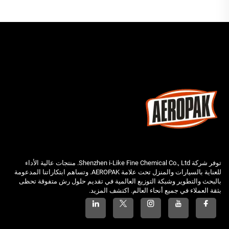
توفر شركة Shenzhen i-Like Fine Chemical Co., Ltd. منتجات عالية الأداء
للعناية بالسيارات والمنزل تحت علامة AEROPAK. وتساهم ابتكاراتنا المدعومة
بالبحث والتطوير وشبكة التوزيع العالمية في تقديم حلول رش متفوقة تحظى
بثقة العملاء في جميع أنحاء العالم. اكتشف المزيد.