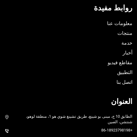
روابط مفيدة
معلومات عنا
منتجات
خدمة
أخبار
مقاطع فيديو
التطبيق
اتصل بنا
العنوان
الطابق 10 ج، مبنى بو شينغ، طريق تشينغ شوي هو 1، منطقة لوهو،
شنتشن، الصين
+86-18923798198