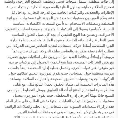
إلى فئات منطقية، تشمل منتجات غسيل وتنظيف الأسطح الخارجية، وأنظمة
تصحيح الطلاء وحمايته، وحلول العناية بالمقصورة الداخلية، ومنتجات صيانة
الإطارات والعجلات، والتركيبات الخاصة من الدرجة التجارية. وداخل كل
فئة، يقدّم الموردون مستويات متعددة من الجودة لتلبية مستويات الميزانية
المختلفة ومتطلبات الاستخدام، بدءاً من المنتجات الاقتصادية المناسبة
للصيانة الأساسية وصولاً إلى التركيبات المتميزة المصممة لعمليات التنظيف
الاحترافية. ويضمن هذا النهج الطبقي أن يجد كل عميل الحلول المناسبة
بغض النظر عن احتياجاته الخاصة أو قيوده المالية. وتحتسب أنظمة إدارة
الجرد المتقدمة أنماط حركة المنتجات، لتحديد العناصر سريعة الحركة التي
تتطلب إعادة تعبئة متكررة، والعناصر بطيئة الحركة التي قد تحتاج دعماً
ترويجياً أو إيقافاً. ويحافظ العديد من الموردين على اتفاقيات توزيع حصرية
مع بعض الشركات المصنعة، مما يتيح للعملاء الوصول إلى تركيبات فريدة
غير متوفرة عبر قنوات أخرى. وتشمل عملية إدارة المحفظة أيضاً جلسات
تدريبية منتظمة حول المنتجات، حيث يقوم الموردون بتعليم عملائهم حول
التركيبات الجديدة وتقنيات التطبيق الصحيحة واعتبارات السلامة. وتساعد
هذه المبادرات التعليمية في ضمان تحقيق العملاء لنتائج مثلى مع تقليل
مخاطر سوء استخدام المنتج أو أخطاء التطبيق. ويمثل التخطيط الموسمي
للمنتج جانبًا مهمًا آخر في إدارة المحفظة، حيث يقوم الموردون بتعديل
مستويات المخزون لاستيعاب التقلبات المتوقعة في الطلب على مدار العام.
فقد تركز الاستعدادات الشتوية على منتجات إزالة الجليد والطلاءات الواقية،
في حين يتحول تركيز المخزون الصيفي نحو منظفات أنظمة التبريد
وتركيبات الحماية من الأشعة فوق البنفسجية. ويواصل الموردون الأكثر