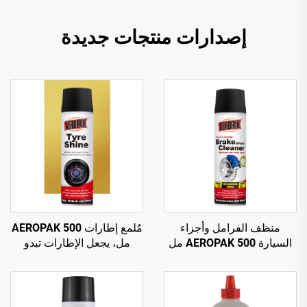
إصدارات منتجات جديدة
منظف الفرامل وأجزاء
مُلمع إطارات AEROPAK 500
السيارة AEROPAK 500 مل
مل، يجعل الإطارات تبدو
بصمام دوار 360°، تنظيف في
جديدة، عبوة وزنها 460 غرام
ثوانٍ لفرامل السيارة
للعناية بالإطارات