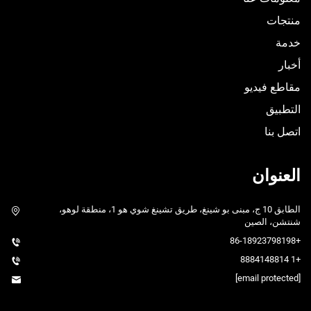
منتجات
خدمة
أخبار
مقاطع فيديو
التطبيق
اتصل بنا
العنوان
الطابق 10 ج، مبنى بو شينغ، طريق تشينغ شوي هو 1، منطقة لوهو،
شنتشن، الصين
+86-18923798198
+1 8884148814
[email protected]