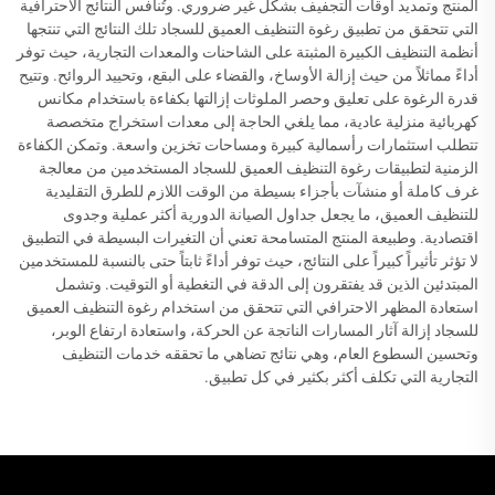
المنتج وتمديد أوقات التجفيف بشكل غير ضروري. وتُنافس النتائج الاحترافية
التي تتحقق من تطبيق رغوة التنظيف العميق للسجاد تلك النتائج التي تنتجها
أنظمة التنظيف الكبيرة المثبتة على الشاحنات والمعدات التجارية، حيث توفر
أداءً مماثلاً من حيث إزالة الأوساخ، والقضاء على البقع، وتحييد الروائح. وتتيح
قدرة الرغوة على تعليق وحصر الملوثات إزالتها بكفاءة باستخدام مكانس
كهربائية منزلية عادية، مما يلغي الحاجة إلى معدات استخراج متخصصة
تتطلب استثمارات رأسمالية كبيرة ومساحات تخزين واسعة. وتمكن الكفاءة
الزمنية لتطبيقات رغوة التنظيف العميق للسجاد المستخدمين من معالجة
غرف كاملة أو منشآت بأجزاء بسيطة من الوقت اللازم للطرق التقليدية
للتنظيف العميق، ما يجعل جداول الصيانة الدورية أكثر عملية وجدوى
اقتصادية. وطبيعة المنتج المتسامحة تعني أن التغيرات البسيطة في التطبيق
لا تؤثر تأثيراً كبيراً على النتائج، حيث توفر أداءً ثابتاً حتى بالنسبة للمستخدمين
المبتدئين الذين قد يفتقرون إلى الدقة في التغطية أو التوقيت. وتشمل
استعادة المظهر الاحترافي التي تتحقق من استخدام رغوة التنظيف العميق
للسجاد إزالة آثار المسارات الناتجة عن الحركة، واستعادة ارتفاع الوبر،
وتحسين السطوع العام، وهي نتائج تضاهي ما تحققه خدمات التنظيف
التجارية التي تكلف أكثر بكثير في كل تطبيق.