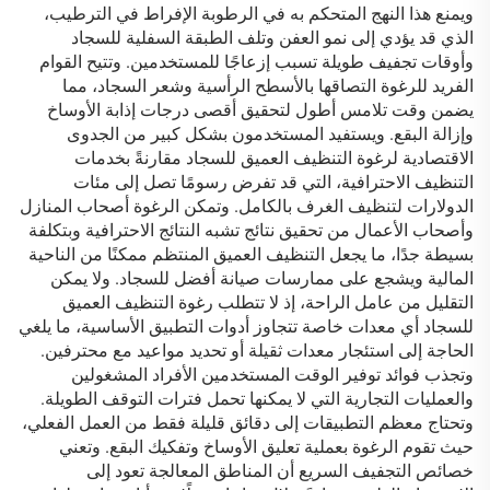
ويمنع هذا النهج المتحكم به في الرطوبة الإفراط في الترطيب،
الذي قد يؤدي إلى نمو العفن وتلف الطبقة السفلية للسجاد
وأوقات تجفيف طويلة تسبب إزعاجًا للمستخدمين. وتتيح القوام
الفريد للرغوة التصاقها بالأسطح الرأسية وشعر السجاد، مما
يضمن وقت تلامس أطول لتحقيق أقصى درجات إذابة الأوساخ
وإزالة البقع. ويستفيد المستخدمون بشكل كبير من الجدوى
الاقتصادية لرغوة التنظيف العميق للسجاد مقارنةً بخدمات
التنظيف الاحترافية، التي قد تفرض رسومًا تصل إلى مئات
الدولارات لتنظيف الغرف بالكامل. وتمكن الرغوة أصحاب المنازل
وأصحاب الأعمال من تحقيق نتائج تشبه النتائج الاحترافية وبتكلفة
بسيطة جدًا، ما يجعل التنظيف العميق المنتظم ممكنًا من الناحية
المالية ويشجع على ممارسات صيانة أفضل للسجاد. ولا يمكن
التقليل من عامل الراحة، إذ لا تتطلب رغوة التنظيف العميق
للسجاد أي معدات خاصة تتجاوز أدوات التطبيق الأساسية، ما يلغي
الحاجة إلى استئجار معدات ثقيلة أو تحديد مواعيد مع محترفين.
وتجذب فوائد توفير الوقت المستخدمين الأفراد المشغولين
والعمليات التجارية التي لا يمكنها تحمل فترات التوقف الطويلة.
وتحتاج معظم التطبيقات إلى دقائق قليلة فقط من العمل الفعلي،
حيث تقوم الرغوة بعملية تعليق الأوساخ وتفكيك البقع. وتعني
خصائص التجفيف السريع أن المناطق المعالجة تعود إلى