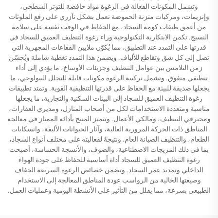
وتشمل المكونات الفعالة في الرغوة مواد خافضة للتوتر السطحي،
وإنزيمات، ومركبات متزنة الحموضة تعمل بشكل تآزري على رفع الملوثات
من أعمق طبقات كومة السجاد، مع الحفاظ في الوقت نفسه على سلامة
النسيج. تكمن الابتكارية التكنولوجية وراء رغوة التنظيف العميق للسجاد في
قدرتها على التمدد عند التطبيق، مما يُكوّن ملايين الفقاعات المجهرية التي
تصل إلى كل شق وتقاطع للألياف. ويضمن هذا التمدد تغطية شاملة ويُحسّن
زمن التلامس بين عوامل التنظيف وجزيئات الأوساخ، ما يؤدي إلى أداء
تنظيفي متفوق. وتشمل تركيبة الرغوة مكونات قابلة للتحلل البيولوجي، ما
يجعلها صديقة للبيئة مع الحفاظ على قدرتها التنظيفية القوية. وتمتد تطبيقات
رغوة التنظيف العميق للسجاد إلى البيئات السكنية والتجارية، ما يجعلها
مناسبة ومتعددة الاستخدامات لكل من أصحاب المنازل، ومديري العقارات،
ومحترفي التنظيف، ومالكي الأعمال. ويتميز المنتج بأدائه الممتاز في معالجة
المناطق ذات الحركة المرورية العالية، وآثار الحيوانات الأليفة، وانسكابات
الطعام، والتنظيف الصيانة العام. ونتيجةً لفعاليته على مختلف أنواع السجاد،
بما في ذلك المزيجات الاصطناعية، والصوف، والأنسجة الحساسة، أصبحت
رغوة التنظيف العميق للسجاد أداة أساسية للحفاظ على جودة الهواء
الداخلي وتمديد عمر السجاد. وتضمن خصائص الرغوة السريعة الجفاف
وصيغتها الخالية من الرواسب عودة المناطق المعالجة إلى الاستخدام
الطبيعي بسرعة، مما يقلل من التأثير على الأنشطة اليومية وعمليات العمل.