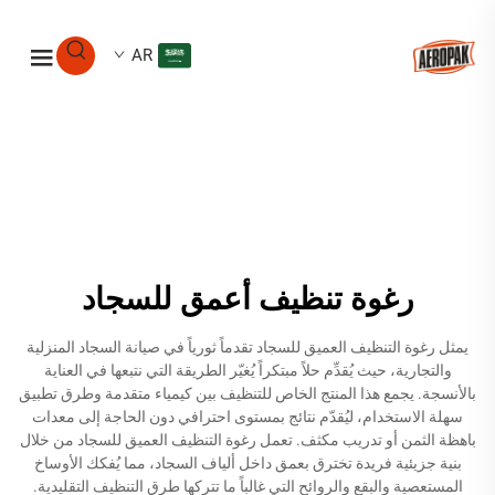
AR
رغوة تنظيف أعمق للسجاد
يمثل رغوة التنظيف العميق للسجاد تقدماً ثورياً في صيانة السجاد المنزلية
والتجارية، حيث يُقدِّم حلاً مبتكراً يُغيّر الطريقة التي نتبعها في العناية
بالأنسجة. يجمع هذا المنتج الخاص للتنظيف بين كيمياء متقدمة وطرق تطبيق
سهلة الاستخدام، ليُقدّم نتائج بمستوى احترافي دون الحاجة إلى معدات
باهظة الثمن أو تدريب مكثف. تعمل رغوة التنظيف العميق للسجاد من خلال
بنية جزيئية فريدة تخترق بعمق داخل ألياف السجاد، مما يُفكك الأوساخ
المستعصية والبقع والروائح التي غالباً ما تتركها طرق التنظيف التقليدية.