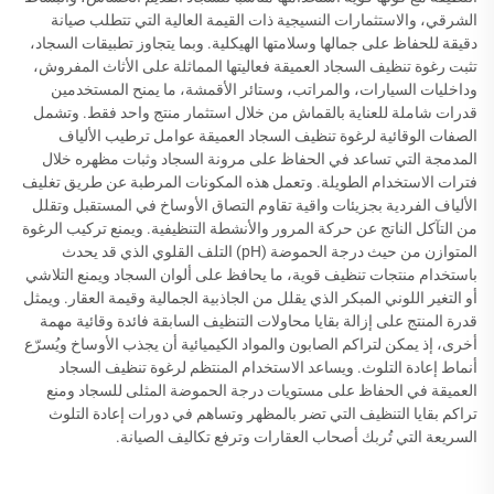
الشرقي، والاستثمارات النسيجية ذات القيمة العالية التي تتطلب صيانة
دقيقة للحفاظ على جمالها وسلامتها الهيكلية. وبما يتجاوز تطبيقات السجاد،
تثبت رغوة تنظيف السجاد العميقة فعاليتها المماثلة على الأثاث المفروش،
وداخليات السيارات، والمراتب، وستائر الأقمشة، ما يمنح المستخدمين
قدرات شاملة للعناية بالقماش من خلال استثمار منتج واحد فقط. وتشمل
الصفات الوقائية لرغوة تنظيف السجاد العميقة عوامل ترطيب الألياف
المدمجة التي تساعد في الحفاظ على مرونة السجاد وثبات مظهره خلال
فترات الاستخدام الطويلة. وتعمل هذه المكونات المرطبة عن طريق تغليف
الألياف الفردية بجزيئات واقية تقاوم التصاق الأوساخ في المستقبل وتقلل
من التآكل الناتج عن حركة المرور والأنشطة التنظيفية. ويمنع تركيب الرغوة
المتوازن من حيث درجة الحموضة (pH) التلف القلوي الذي قد يحدث
باستخدام منتجات تنظيف قوية، ما يحافظ على ألوان السجاد ويمنع التلاشي
أو التغير اللوني المبكر الذي يقلل من الجاذبية الجمالية وقيمة العقار. ويمثل
قدرة المنتج على إزالة بقايا محاولات التنظيف السابقة فائدة وقائية مهمة
أخرى، إذ يمكن لتراكم الصابون والمواد الكيميائية أن يجذب الأوساخ ويُسرّع
أنماط إعادة التلوث. ويساعد الاستخدام المنتظم لرغوة تنظيف السجاد
العميقة في الحفاظ على مستويات درجة الحموضة المثلى للسجاد ومنع
تراكم بقايا التنظيف التي تضر بالمظهر وتساهم في دورات إعادة التلوث
السريعة التي تُربك أصحاب العقارات وترفع تكاليف الصيانة.