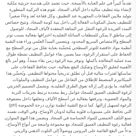
تقدماً كبيراً في علم العناية بالأنسجة، حيث تعتمد على هندسة جزيئية ملكية
لإنشاء بيئة تنظيف مثالية داخل ألياف السجاد. تقوم هذه التركيبة المتطورة
بتوليد ملايين الفقاعات المجهرية عند التطبيق، وكل فقاعة تُعد وعاءً صغيراً
للتنظيف يحمل المكونات الفعالة إلى داخل بنية كومة السجاد. وتتيح خصائص
التمدد الفريدة للرغوة التنقل عبر المتاهة المعقدة لألياف السجاد، للوصول
إلى مناطق لا يمكن للمنظفات السائلة التقليدية اختراقها بفعالية بسبب توتر
السطح والامتصاص السريع المحدود. ويتضمن المبدأ العلمي وراء هذه التقنية
أنظمة مواد خافضة للتوتر السطحي مُحسَّنة بعناية تقلل من توتر السطح مع
الحفاظ على استقرار الرغوة، مما يضمن بقاء عوامل التنظيف نشطة طوال
مدة عملية المعالجة بأكملها. وتوفر بنية الرغوة زمن بقاء ممتداً، وهو أمر بالغ
الأهمية لتعليق الأوساخ وتفكيك البقع بفعالية، حيث تحافظ الفقاعات على
تماسكها لفترات مثالية قبل أن تطلق تدريجياً محتواها التنظيفي. ويُحسِّن هذا
الميكانيزم المنضبط للإطلاق من التفاعل بين عوامل التنظيف والملوثات
العالقة، ما يؤدي إلى إزالة تفوق الطرق التقليدية. ويشمل التصميم الجزيئي
لرغوة التنظيف العميق للسجاد عوامل ربط محددة ترتبط بجزيئات التربة
والمواد العضوية، وترفعها بفعالية عن أسطح الألياف وتعلقها داخل مصفوفة
الرغوة لتسهيل إزالتها. كما تدمج التقنية أنظمة توازن درجة الحموضة (pH)
التي تحافظ على مستويات قلوية مثالية لذوبان الأوساخ، وفي الوقت نفسه
تمنع التلف الحمضي للمواد الحساسة في السجاد. ويضمن هذا النهج المتوازن
فعالية رغوة التنظيف العميق للسجاد مع مجموعة واسعة من أنواع الأوساخ،
بدءاً من البقع القائمة على البروتين ووصولاً إلى التلوث الدهني والزيتي.