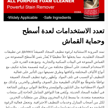
تعدد الاستخدامات لعدة أسطح
وحماية القماش
تمتد المرونة الاستثنائية لرغوة تنظيف السجاد العميقة далекоً عن تطبيقات
السجاد التقليدية، مما يجعلها حلاً تنظيفيًا لا يُقدّر بثمن للأسطح المصنوعة من
القماش المتنوعة في البيئات السكنية والتجارية. وتنبع هذه القدرة على
الاستخدام المتعدد على أسطح مختلفة من تركيبة مُصممة بعناية تتكيف مع
أنواع الألياف المختلفة وكثافتها وطرق تصنيعها دون التأثير على فعالية
التنظيف أو التسبب في تلف المواد. وتُظهر رغوة تنظيف السجاد العميقة
توافقًا ملحوظًا مع الألياف الطبيعية مثل الصوف والقطن والحرير، وكذلك مع
المواد الاصطناعية مثل النايلون والبوليستر وخلائط البولي بروبلين الشائعة
في أنظمة السجاد الحديثة. ويُلغي هذا التوافق الشامل الحاجة إلى منتجات
متخصصة متعددة، ما يبسط إدارة المخزون ويقلل من متطلبات التخزين
لكل من أصحاب المنازل وخدمات التنظيف الاحترافية. وتجعل فعالية الرغوة
اللطيفة مع كونها قوية استخدامها مناسبًا للسجاد القديم الحساس، والبساط