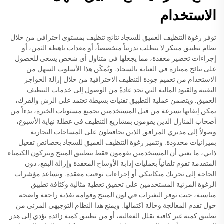
الاستخدام
توفر رغوة التنظيف العميق للسجاد نتائج تنظيف بمستوى احترافي من خلال
نظام تطبيق مبتكر لا يتطلب تدريباً متخصصاً، أو معدات باهظة الثمن، أو
إجراءات تحضير معقدة، مما يجعلها في متناول أي شخص يسعى للحصول
على نتائج ممتازة في العناية بالسجاد. ويُمكّن هذا الأسلوب السهل من
الاستخدام من تعميم جودة التنظيف الاحترافية من خلال إزالة الحواجز
التقنية والقيود المالية التي تحد عادةً من الوصول إلى خدمات التنظيف
العميق. ويتضمن عملية التطبيق تقنيات بسيطة تعتمد على الرش والفرك،
يمكن إتقانها بسرعة من قبل المستخدمين بجميع مستويات الخبرة، بدءاً من
أصحاب المنازل الذين يقومون بمشاريع التنظيف في عطلة نهاية الأسبوع،
وصولاً إلى مديري المرافق الذين يحافظون على المساحات التجارية
بميزانيات محدودة. وتتميز رغوة التنظيف العميق للسجاد بخصائص تفعيل
ذاتي، ما يعني أن المستخدمين يقومون فقط بتطبيق المنتج ويتركون الكيمياء
المتقدمة تقوم تلقائياً بعمليات إذابة الأوساخ المعقدة وإزالة البقع، دون
الحاجة إلى تحريك ميكانيكي أو إجراءات توقيت معقدة. وتساعد مؤشرات
الرغوة المرئية المستخدمين على تحقيق تغطية مثالية وكثافة تطبيق
مناسبة، حيث توفر التغيرات في لون المنتج وقوامه تغذية راجعة واضحة
حول تقدم المعالجة وحالة اكتمالها. ويمنع هذا النظام التوجيهي المرئي من
تطبيق كمية غير كافية تقلل الفعالية، أو من تطبيق كمية زائدة تؤدي إلى هدر