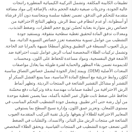
تطبيقات الكابينة المكلفة. وتشمل التركيبة الكيميائية المتطورة راتنجات
عالية الجودة، وجزيئات صبغية دقيقة الحجم بدقة، بالإضافة إلى مواد مضافة
متقدمة للتحكم في التدفق، تضمن تغطية سلسة ومتجانسة دون آثار فرشاة
أو أسطوانة، أو عدم انتظام في نمط الرش. وتظهر النتائج الاحترافية من
خصائص رش متوازنة بعناية تُحسّن توزيع حجم القطرات، وضغط التذبذب،
ومعدلات تدفق المادة لتحقيق تغطية سطحية متفوقة. ويستفيد جودة
التشطيب من عوامل تسوية متخصصة تعزز خصائص التسوية الذاتية، مما
يزيل العيوب البسيطة في التطبيق ويخلق أسطحًا شبيهة بالمرايا عند الحاجة.
وتشمل تركيبات الطلاء المخصصة لمبات الرش عوامل تثبيت احترافية ضد
الأشعة فوق البنفسجية، ومواد مساعدة للحفاظ على اللون، ومحسنات
للديمومة تضمن بقاء المظهر والحماية لفترة طويلة بما يعادل مواصفات
المعدات الأصلية (OEM). ويمتد إنجاز الجودة ليشمل خصائص التصاق مناسبة
تُكوّن روابط جزيئية مع أسطح المادة الأساسية، مما يمنع الفشل المبكر أو
التقشر أو مشاكل التقشير الشائعة في المنتجات الرديئة. وتظهر أنماط
الرش الاحترافية من أنظمة صمامات مهندسة بدقة وتركيبات دفع محسّنة
تحافظ على ضغط ثابت طوال عمر العلبة بأكمله، مما يضمن تغطية موحدة
من أول رشة حتى آخر تطبيق. ويشمل جودة التشطيب التحكم المناسب في
مستوى اللمعان، وتعزيز عمق اللون، وإدارة نسيج السطح بما يستوفي
المعايير الاحترافية للطلاء أو يفوقها. وتُزيل تقنية التركيب المتقدمة العيوب
الشائعة في منتجات الرش مثل التناثر، والانسداد، والتقلبات في الضغط
التي تضعف جودة التشطيب في المنتجات القياسية. ويحقق الطلاء المخصص