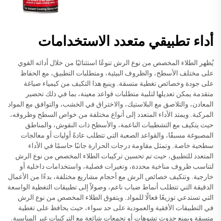
أداء تطبيقي متعدد الاستخدامات
يُظهر الطلاء المخصص من نوع الرش تنوعًا استثنائيًا من خلال أدائه القوي
على مختلف الأسطح، والظروف البيئية، ومتطلبات التطبيق، مع الحفاظ
على جودة وخصائص تغطية متسقة. وينبع هذا التكيف من كيمياء صياغة
متقدمة يمكن تعديلها لتلبية متطلبات قواعد معينة، بما في ذلك تحضير
المعادن، والتلاصق مع البلاستيك، والاختراق في الخشب، والتوافق مع المواد
المركبة. ويمتد الأداء المتعدد إلى أنواع مختلفة من خواص السطح وظروفه،
حيث يتكيف مع التشطيبات الناعمة، والأسطح ذات النقوش، والمناطق
المصبوغة مسبقًا، والقواعد الصعبة التي تتطلب عادةً أوليات أو معالجات
سطحية خاصة. وتمثل مقاومة درجات الحرارة جانبًا حاسمًا في الأداء
المتعدد للتطبيق، حيث تم تحسين تركيبات الطلاء المخصص من نوع الرش
لتناسب ظروف مناخية محددة، وتغيرات فصلية، واستخدامات داخلية أو
خارجية. وتتكيف خصائص الرش مع أحجام مشاريع مختلفة، بدءًا من الأعمال
الدقيقة التي تتطلب أنماط ضباب ناعم، وصولاً إلى تطبيقات التغطية الواسعة
التي تستدعي توزيعًا فعالًا للمواد. ويتفوق الطلاء المخصص من نوع الرش
في التطبيقات الأفقية والعمودية على حد سواء، حيث يحافظ على تغطية
متسقة ويمنع حدوث تشوهات أو تجمعات شائعة مع التركيبات غير المناسبة.