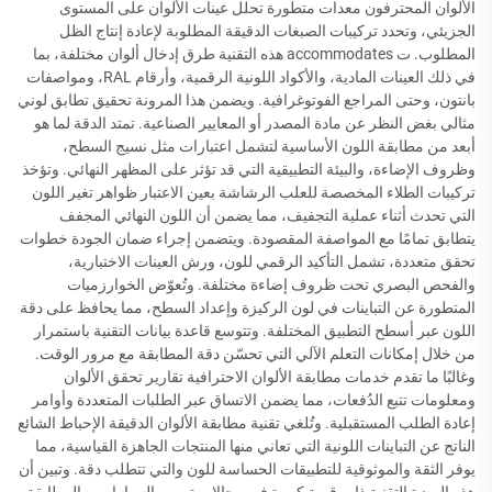
الألوان المحترفون معدات متطورة تحلل عينات الألوان على المستوى
الجزيئي، وتحدد تركيبات الصبغات الدقيقة المطلوبة لإعادة إنتاج الظل
المطلوب. ت accommodates هذه التقنية طرق إدخال ألوان مختلفة، بما
في ذلك العينات المادية، والأكواد اللونية الرقمية، وأرقام RAL، ومواصفات
بانتون، وحتى المراجع الفوتوغرافية. ويضمن هذا المرونة تحقيق تطابق لوني
مثالي بغض النظر عن مادة المصدر أو المعايير الصناعية. تمتد الدقة لما هو
أبعد من مطابقة اللون الأساسية لتشمل اعتبارات مثل نسيج السطح،
وظروف الإضاءة، والبيئة التطبيقية التي قد تؤثر على المظهر النهائي. وتؤخذ
تركيبات الطلاء المخصصة للعلب الرشاشة بعين الاعتبار ظواهر تغير اللون
التي تحدث أثناء عملية التجفيف، مما يضمن أن اللون النهائي المجفف
يتطابق تمامًا مع المواصفة المقصودة. ويتضمن إجراء ضمان الجودة خطوات
تحقق متعددة، تشمل التأكيد الرقمي للون، ورش العينات الاختبارية،
والفحص البصري تحت ظروف إضاءة مختلفة. وتُعوّض الخوارزميات
المتطورة عن التباينات في لون الركيزة وإعداد السطح، مما يحافظ على دقة
اللون عبر أسطح التطبيق المختلفة. وتتوسع قاعدة بيانات التقنية باستمرار
من خلال إمكانات التعلم الآلي التي تحسّن دقة المطابقة مع مرور الوقت.
وغالبًا ما تقدم خدمات مطابقة الألوان الاحترافية تقارير تحقق الألوان
ومعلومات تتبع الدُفعات، مما يضمن الاتساق عبر الطلبات المتعددة وأوامر
إعادة الطلب المستقبلية. وتُلغي تقنية مطابقة الألوان الدقيقة الإحباط الشائع
الناتج عن التباينات اللونية التي تعاني منها المنتجات الجاهزة القياسية، مما
يوفر الثقة والموثوقية للتطبيقات الحساسة للون والتي تتطلب دقة. وتبين أن