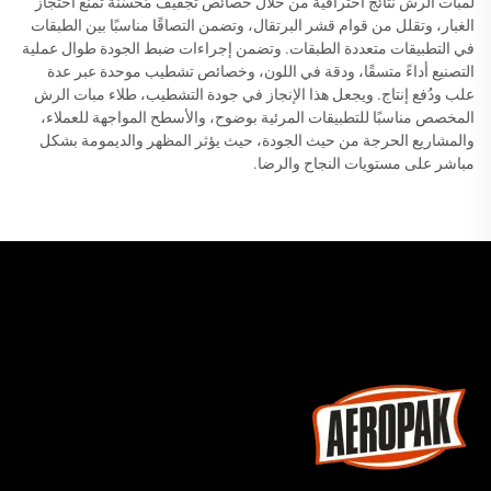
لمبات الرش نتائج احترافية من خلال خصائص تجفيف مُحسّنة تمنع احتجاز
الغبار، وتقلل من قوام قشر البرتقال، وتضمن التصاقًا مناسبًا بين الطبقات
في التطبيقات متعددة الطبقات. وتضمن إجراءات ضبط الجودة طوال عملية
التصنيع أداءً متسقًا، ودقة في اللون، وخصائص تشطيب موحدة عبر عدة
علب ودُفع إنتاج. ويجعل هذا الإنجاز في جودة التشطيب، طلاء مبات الرش
المخصص مناسبًا للتطبيقات المرئية بوضوح، والأسطح المواجهة للعملاء،
والمشاريع الحرجة من حيث الجودة، حيث يؤثر المظهر والديمومة بشكل
مباشر على مستويات النجاح والرضا.