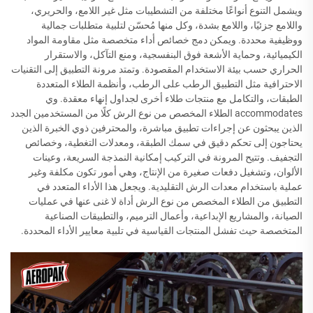
ويشمل التنوع أنواعًا مختلفة من التشطيبات مثل غير اللامع، والحريري،
واللامع جزئيًا، واللامع بشدة، وكل منها مُحسّن لتلبية متطلبات جمالية
ووظيفية محددة. ويمكن دمج خصائص أداء متخصصة مثل مقاومة المواد
الكيميائية، وحماية الأشعة فوق البنفسجية، ومنع التآكل، والاستقرار
الحراري حسب بيئة الاستخدام المقصودة. وتمتد مرونة التطبيق إلى التقنيات
الاحترافية مثل التطبيق الرطب على الرطب، وأنظمة الطلاء المتعددة
الطبقات، والتكامل مع منتجات طلاء أخرى لجداول إنهاء معقدة. وي
accommodates الطلاء المخصص من نوع الرش كلًا من المستخدمين الجدد
الذين يبحثون عن إجراءات تطبيق مباشرة، والمحترفين ذوي الخبرة الذين
يحتاجون إلى تحكم دقيق في سمك الطبقة، ومعدلات التغطية، وخصائص
التجفيف. وتتيح المرونة في التركيب إمكانية النمذجة السريعة، وعينات
الألوان، وتشغيل دفعات صغيرة من الإنتاج، وهي أمور تكون مكلفة وغير
عملية باستخدام معدات الرش التقليدية. ويجعل هذا الأداء المتعدد في
التطبيق من الطلاء المخصص من نوع الرش أداة لا غنى عنها في عمليات
الصيانة، والمشاريع الإبداعية، وأعمال الترميم، والتطبيقات الصناعية
المتخصصة حيث تفشل المنتجات القياسية في تلبية معايير الأداء المحددة.