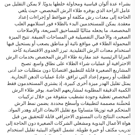
بشراء عدة ألوان قياسية ومحاولة خلطها يدويًا. لا يمكن التقليل من
عامل الراحة الذي يوفره طلاء الرش المخصص، حيث يلغي
الحاجة إلى معدات رش مكلفة أو ضواغط أو إجراءات إعداد
معقدة. يمكن للمستخدمين البدء بالطلاء فور استلامهم العلب
المخصصة، ما يجعله مثاليًا للمساحيق السريعة، والإصلاحات
الصغيرة، والأعمال التفصيلية في المساحات الضيقة. تتيح الميزة
المحمولة الطلاء في مواقع نائية أو مناطق يصعب أو يستحيل فيها
استخدام معدات الرش التقليدية. تبرز الجدوى الاقتصادية كأحد
المزايا الرئيسية عند مقارنة طلاء الرش المخصص بخدمات الرش
الاحترافية أو عمليات شراء الطلاء على نطاق واسع. تصبح
المشاريع الصغيرة قابلة للتطبيق اقتصاديًا دون متطلبات حد أدنى
للطلب أو رسوم إعداد التي ترافق عادةً عمليات الدهن التجارية.
يمثل تقليل الهدر ميزة أخرى كبيرة، إذ يشتري المستخدمون فقط
الكمية الدقيقة المطلوبة لمشاريعهم الخاصة. يوفر طلاء الرش
المخصص تغطية وجودة تشطيب متفوقة من خلال تركيبات
مُحسَّنة مصممة لتطبيقات وأسطح محددة. يضمن نمط الرش
المتحكم فيه توزيعًا متساويًا مع تقليل الانبعاث الزائد وهدر المواد.
أصبحت النتائج ذات المستوى الاحترافي قابلة للتحقيق من قبل
هواة الأعمال اليدوية ومشغلي الشركات الصغيرة دون الحاجة إلى
تدريب مكثف أو خبرة طويلة. تشمل الفوائد البيئية تقليل استخدام