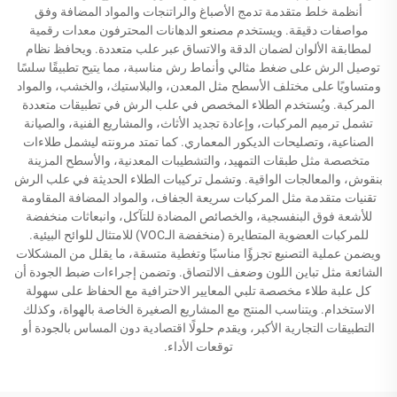
أنظمة خلط متقدمة تدمج الأصباغ والراتنجات والمواد المضافة وفق
مواصفات دقيقة. ويستخدم مصنعو الدهانات المحترفون معدات رقمية
لمطابقة الألوان لضمان الدقة والاتساق عبر علب متعددة. ويحافظ نظام
توصيل الرش على ضغط مثالي وأنماط رش مناسبة، مما يتيح تطبيقًا سلسًا
ومتساويًا على مختلف الأسطح مثل المعدن، والبلاستيك، والخشب، والمواد
المركبة. ويُستخدم الطلاء المخصص في علب الرش في تطبيقات متعددة
تشمل ترميم المركبات، وإعادة تجديد الأثاث، والمشاريع الفنية، والصيانة
الصناعية، وتصليحات الديكور المعماري. كما تمتد مرونته ليشمل طلاءات
متخصصة مثل طبقات التمهيد، والتشطيبات المعدنية، والأسطح المزينة
بنقوش، والمعالجات الواقية. وتشمل تركيبات الطلاء الحديثة في علب الرش
تقنيات متقدمة مثل المركبات سريعة الجفاف، والمواد المضافة المقاومة
للأشعة فوق البنفسجية، والخصائص المضادة للتآكل، وانبعاثات منخفضة
للمركبات العضوية المتطايرة (منخفضة الـVOC) للامتثال للوائح البيئية.
ويضمن عملية التصنيع تجزؤًا مناسبًا وتغطية متسقة، ما يقلل من المشكلات
الشائعة مثل تباين اللون وضعف الالتصاق. وتضمن إجراءات ضبط الجودة أن
كل علبة طلاء مخصصة تلبي المعايير الاحترافية مع الحفاظ على سهولة
الاستخدام. ويتناسب المنتج مع المشاريع الصغيرة الخاصة بالهواة، وكذلك
التطبيقات التجارية الأكبر، ويقدم حلولًا اقتصادية دون المساس بالجودة أو
توقعات الأداء.