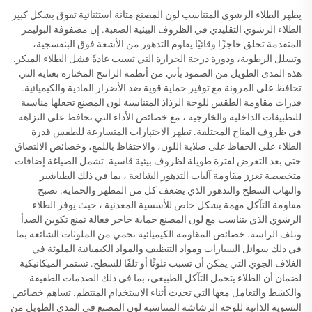
يظهر الطلاء الرشوي المتناسب لون المصنع متانة استثنائية تفوق بشكل كبير
الطلاء الرشوي التقليدي في الظروف البيئية الصعبة. إن مصفوفة البوليمر
المتقدمة تخلق حاجزًا وقائيًا يقاوم التدهور من الأشعة فوق البنفسجية،
وتسلل الرطوبة، ودورة درجة الحرارة التي تسبب عادةً فشل الطلاء المبكر.
هذه المدى الطويل من الصمود يأتي من أنظمة الراتنج المختارة بعناية التي
تحافظ على المرونة مع توفير حماية قوية ضد الأضرار المادية والكيميائية.
قدرات مقاومة الطقس للوحة الرذاذ المتناسبة لون المصنع تجعلها مناسبة
للتطبيقات الداخلية والخارجية ، مع خصائص الأداء التي تحافظ على النزاهة
في ظروف المناخ المختلفة. تظهر الاختبارات المتسارعة للطقس قدرة
الطلاء على الحفاظ على صلابة اللون، والاحتفاظ باللمع، وخصائص الالتصاق
حتى بعد التعرض لفترة طويلة لظروف بيئية قاسية. تشمل الصياغة إضافات
متخصصة تعزز مقاومة آليات التدهور الشائعة ، بما في ذلك الطباشير
والتهاب السطح والتدهور الذي يضعف كل من المظهر والحماية. تصبح
مقاومة التآكل مهمة بشكل خاص للأسسية المعدنية ، حيث يوفر الطلاء
الرشوي الذي يتناسب مع لون المصنع حماية حاجز فعالة تمنع تكوين الصدأ
وتلف الراسة. خصائص المقاومة الكيميائية تحمي من الملوثات الشائعة بما
في ذلك سوائل السيارات ومواد التنظيف والمواد الكيميائية الملوثة في
الغلاف الجوي التي يمكن أن تسبب تلوثًا أو تلفًا للسطح. تستمر الميكانيكية
لضمان أن الطلاء يتحمل التآكل الطبيعي، بما في ذلك الصدمات الطفيفة
والكشط والتعامل معها التي تحدث أثناء الاستخدام المنتظم. تساهم خصائص
التسوية الذاتية للوحة الرشاشة المتناسبة لون المصنع في المدى الطويل من