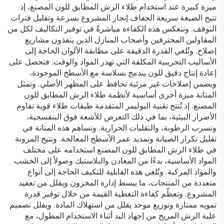
ميزة كبيرة عند استخدام طلاء الرش المطابق للون المصنع، إذ
تتيح الصيغة سريعة الجفاف إنجاز المشروع بسرعة وتقليل فترات
التوقف. وتنعكس هذه الكفاءة مباشرةً في توفير التكاليف لكل من
المقاولين المحترفين وأصحاب المنازل الذين ينفذون مشاريع
إصلاح. وتُلغي القدرة الدقيقة على مطابقة الألوان الحاجة إلى
الأساليب التجريبية المكلفة التي تهدر المواد والوقت. فتحصل على
إعادة إنتاج دقيق للون يندمج بسلاسة مع الأسطح الموجودة،
ويضمن إصلاحات غير مرئية تحافظ على المظهر الأصلي. وتمثل
المتانة ميزة أخرى أساسية لأنظمة طلاء الرش المطابق للون
المصنع. إذ تُنتج تقنية البوليمر المتقدمة طبقات طلاء قوية تقاوم
الأضرار البيئية، بما في ذلك التعرض للأشعة فوق البنفسجية،
وتسرب الرطوبة، والتقلبات الحرارية. وتساهم هذه المتانة في
تقليل تكرار الصيانة وتمديد عمر الأسطح المعالجة. وتتيح المرونة
في طلاء الرش المطابق للون المصنع استخدامه على مختلف
المواد الأساسية، بدءًا من المعادن والبلاستيك وصولاً إلى الخشب
والمواد المركبة. وتُلغي هذه القابلية للتكيف الحاجة إلى أنواع
متعددة من المنتجات، ما يبسط إدارة المخزون ويقلل من تعقيد
المشروع. وتعظّم كفاءة التغطية القيمة من خلال توفير قدرة
تمويه ممتازة وتوزيع موحد يقلل من استهلاك المادة. ويقلل تصميم
علبة الرش المريح من إجهاد اليد أثناء الاستخدام المطول، مع