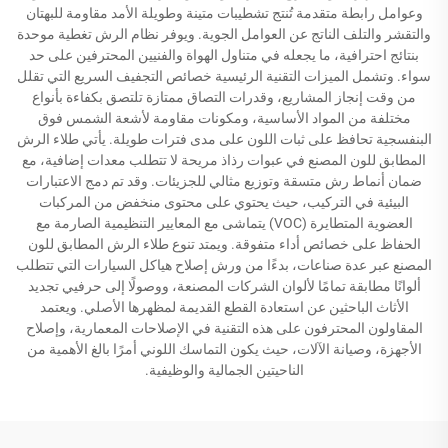
وعوامل رابطة متقدمة تُنتج تشطيبات متينة وطويلة الأمد مقاومة للبهتان
والتقشر والتلف الناتج عن العوامل الجوية. ويوفر نظام الرش تغطية موحدة
بنتائج احترافية، ما يجعله في متناول الهواة والفنيين المحترفين على حد
سواء. وتشمل الميزات التقنية الرئيسية خصائص التجفيف السريع التي تقلل
من وقت إنجاز المشاريع، وقدرات التصاق ممتازة تلتصق بكفاءة بأنواع
مختلفة من المواد الأساسية، ومكونات مقاومة لأشعة الشمس فوق
البنفسجية تحافظ على ثبات اللون على مدى فترات طويلة. يأتي طلاء الرش
المطابق للون المصنع في عبوات رذاذ مريحة لا تتطلب معدات إضافية، مع
ضمان أنماط رش متسقة وتوزيع مثالي للجزيئات. وقد تم دمج الاعتبارات
البيئية في التركيب، حيث يحتوي على محتوى منخفض من المركبات
العضوية المتطايرة (VOC) يتماشى مع المعايير التنظيمية الصارمة مع
الحفاظ على خصائص أداء متفوقة. ويمتد تنوع طلاء الرش المطابق للون
المصنع عبر عدة صناعات، بدءًا من ورش إصلاح هياكل السيارات التي تتطلب
ألوانًا مطابقة تمامًا لألوان الشركات المصنعة، ووصولًا إلى حرفيي تجديد
الأثاث الباحثين عن استعادة القطع القديمة لمظهرها الأصلي. ويعتمد
المقاولون المحترفون على هذه التقنية في الإصلاحات المعمارية، وإصلاح
الأجهزة، وصيانة الآلات، حيث يكون التماسك اللوني أمرًا بالغ الأهمية من
الناحيتين الجمالية والوظيفية.