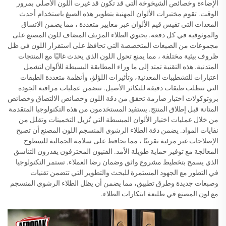
الإضاءة وخصائص الشيخوخة التي قد تكون قد غيرت اللون الأصلي بمرور
الوقت. تقوم مختبرات الألوان المهنية بتطوير هذه الصيغ باستخدام أحدث
المعدات التي تقيس قيم الألوان عبر معايير متعددة ، مما يضمن الاتساق
والموثوقية في كل دفعة. يحتوي الطلاء المزيف المضاف للون المصنع على
مجموعات من الصبغات المتخصصة التي تحافظ على استقرار اللون في ظل
ظروف بيئية مختلفة ، مما يمنع تحول اللون الذي يحدث غالبًا مع المنتجات
المتدنية. هذه التقنية تمتد إلى ما وراء المطابقة البسيطة للألوان لتشمل
اعتبارات للتشطيبات المعدنية، وتأثيرات اللؤلؤ، وأنظمة متعددة الطبقات
التي تتطلب طبقات دقيقة للتكاثر الأصيل. تتضمن عمليات مراقبة الجودة
بروتوكولات اختبار صارمة تحقق من دقة اللون وخصائص الالتصاق وخصائص
المتانة قبل إطلاق المنتج. يستفيد المستخدمون من هذه التكنولوجيا المتقدمة
من خلال عمليات اختيار الألوان المبسطة التي تُزيل التخمينات وتقلل من
نفايات المواد. يضمن دقة الطلاء الرشوي المنسجم اللون المصنع أن تصبح
الإصلاحات غير مرئية تقريبًا ، مما يحافظ على سلامة الجمالية للسطوح
المعالجة مع توفير حماية طويلة الأمد. الفنيون المحترفون يقدرون التناسق
الذي يسمح بتخطيط مشروع واثق وضمان رضا العملاء. تستمر التكنولوجيا
في التطور مع الجهود المستمرة للبحث والتطوير التي تتضمن تقنيات
وصبغات جديدة وطرق تطبيق، مما يضمن أن يظل الطلاء الرشوي المنسجم
مع لون المصنع في طليعة ابتكارات الطلاء.