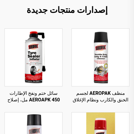
إصدارات منتجات جديدة
منظف AEROPAK لجسم
سائل ختم ونفخ الإطارات
الخنق والكارب ونظام الإغلاق
AEROAPK 450 مل، إصلاح
500 مل، منظف كارب
طارئ ونفخ للإطارات بدون
للسيارة
أنبوب داخلي