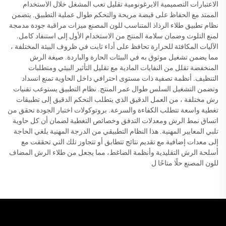
الاعتبارات التصميمية الايرغونومية تقليل تعب المشغل خلال الاستخدام
الممتد مع الحفاظ على قبضة مريحة والتحكم طوال عملية التطبيق. يتضمن
نظام تطبيق طلاء الرذاذ المتناسب للون المصنع ميزات مراقبة جودة مدمجة
لمنع التلوث وضمان سلامة المنتج من الاستخدام الأول إلى استنفاد كامل.
الآليات المكافئة للحرارة تحافظ على أداء ثابت في ظروف البيئة المختلفة ،
مما يضمن تشغيل موثوق به في البيئات الحارة والباردة. صيغة الرش
المنخفضة تقلل من النفايات المادية مع تقليل التأثير البيئي ومتطلبات
التنظيف. أنظمة تصفية ذات مستوى احترافي داخل الحاوية تمنع انسداد
وتضمن التشغيل السلس طوال عمر المنتج. نظام التطبيق يستوعب تقنيات
رش مختلفة ، من العمل الدقيق الذي يتطلب التحكم الدقيق إلى تطبيقات
تغطية واسعة تتطلب الكفاءة والسرعة. بروتوكولات اختبار الجودة تحقق من
اتساق نمط الرش ومعدلات التدفق وخصائص التغطية لضمان أن كل حاوية
تلبي المعايير المهنية. هذا النظام التطبيقي من الدرجة المهنية يلغي الحاجة
إلى معدات إضافية مع تقديم نتائج تتطابق أو تتجاوز تلك التي تحققت مع
أسلحة الرش التقليدية وأنظمة الضاغط، مما يجعل من طلاء الرش المضاف
للون المصنع حلًا متاحًا ل