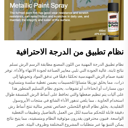
نظام تطبيق من الدرجة الاحترافية
نظام تطبيق الدرجة المهنية من اللون المصنع مطابقة الرسم الرش تسلم
نتائج ثابتة، عالية الجودة التي تلبي معايير الصناعة لجودة الانتهاء والأداء. توفر
تقنية صمام الرش المهندسية تحكمًا دقيقًا في تدفق المواد وتحويلها إلى
ذرات، مما يخلق توزيعًا متساوًا للجسيمات يضمن تغطية سلسة ومتساوية
دون مسارات أو انحناءات أو تشوهات. يحتوي نظام التسليم المتطور هذا
على آليات يتم تنظيم ضغطها والتي تحافظ على أنماط الرش المتسقة طوال
استخدام الحاوية ، مما يلغي تدهور الأداء الشائع في منتجات الأيروسول
التقليدية. يخلق نظام الدفع المُحسّن خصائص تفجير مثالية تنتج أنماط رش
دقيقة قابلة للتحكم مناسبة لكل من العمل بالتفاصيل وتطبيقات التغطية
الواسعة. فنيون محترفون يقدرون موثوقية النظام ومتسقيته، مما يتيح نتائج
يمكن التنبؤ بها عبر متطلبات المشروع المختلفة وظروف البيئة. تعتبر