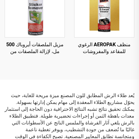
منظف AEROPAK الرغوي
مزيل الملصقات أيروباك 500
للمقاعد والمفروشات
مل، لإزالة الملصقات من
والسجاد 500 مل، منظف
زجاج السيارة
متعدد الأغراض
يُعد طلاء الرش المطابق للون المصنع ميزة مريحة للغاية، حيث
يحوّل مشاريع الطلاء المعقدة إلى مهام يمكن إدارتها بسهولة.
يمكنك تحقيق نتائج تشبه النتائج الاحترافية دون الحاجة إلى استثمار
معدات باهظة الثمن أو إجراءات تحضيرية طويلة. فتطبيق الطلاء
بالرش يلغي آثار الفرشاة والملمس الناتج عن الأسطوانات التي
غالبًا ما تُضعف من جودة التشطيب، ويوفر تغطية ناعمة
ومتجانسة تطابق المعايير المصنعية. تصبح الكفاءة في الوقت