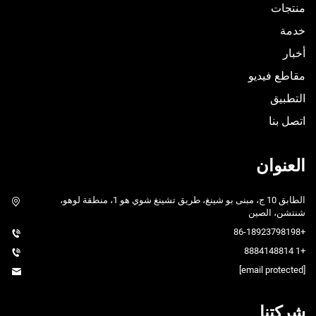
منتجات
خدمة
أخبار
مقاطع فيديو
التطبيق
اتصل بنا
العنوان
الطابق 10 ج، مبنى بو شينغ، طريق تشينغ شوي هو 1، منطقة لوهو،
شنتشن، الصين
+86-18923798198
+1 8884148814
[email protected]
شركتنا