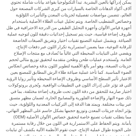
يمكن إدراكها بالعين البشرية. تبدأ التكنولوجيا بقواعد بيانات شاملة تحتوي
آلاف أكواد الدهانات الخاصة بالسيارات من كبرى الشركات المصنعة حول
العالم، تتضمن مواصفات تفصيلية لجزيئات المعدن والتأثيرات اللؤلؤية
وخصائص التشطيب الخاصة. ويتم تحليل عينات الطلاء الأصلية باستخدام
أجهزة قياس الألوان وأجهزة التحليل الطيفي من الدرجة الاحترافية في ظل
ظروف إضاءة قياسية، حيث يتم تسجيل إحداثيات دقيقة للون لتوجيه عملية
الصياغة. ويشمل عملية التصنيع تقنيات اختيار وتفريق الصبغات الخاضعة
للرقابة النوعية، مما يضمن استمرارية تكرار اللون عبر دفعات الإنتاج،
ويقضي على التباينات المحبطة التي غالباً ما تُصادف مع منتجات الإصلاح
العامة. وتُستخدم عمليات طحن وطحن متقدمة لتحقيق توزيع مثالي لحجم
جزيئات الصبغة، وهو أمر بالغ الأهمية لتطوير اللون بدقة وخصائص انعكاس
الضوء المناسبة. كما تأخذ عملية صياغة طلاء الرش المطابق للمصنع بعين
الاعتبار تأثير السطح الأساسي وظروف الإضاءة المحيطة وتأثير زوايا الرؤية
التي قد تؤثر على إدراك اللون في التطبيقات الواقعية. وتُجرى بروتوكولات
اختبار صارمة للتحقق من دقة اللون تحت ظروف إضاءة مختلفة، بما في
ذلك ضوء النهار والإضاءة الفلورية والمصابيح الحارة، لضمان مظهر متسق
عبر بيئات مختلفة. ويمتد هذا الدقة إلى التركيبات المعدنية واللؤلؤية، حيث
يؤثر اتجاه جزيئات المعدن وتوزيع حجمها بشكل حاسم على المظهر النهائي،
مما يتطلب تقنيات تصنيع خاصة لتحقيق خصائص الألوان الأصلية (OEM)
بأمانة. ويتم الحفاظ على الاستمرارية في اللون من خلال رقابة مستمرة
على الجودة طوال عملية الإنتاج، حيث تقوم الأنظمة الآلية بكشف أي تباينات