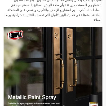
طفيفة وتصحيحها قبل وصول المنتجات إلى السوق. توفر هذه التفوق
التكنولوجي للمستخدمين ثقة بأن طلاء الرش المطابق للمصنع سيحقق
اندماجاً سلساً في اللون لمشاريع الإصلاح والتأهيل، ويقضي على المشكلة
الشائعة المتمثلة في عدم تطابق الألوان التي تضعف النتائج الاحترافية ورضا
العملاء.