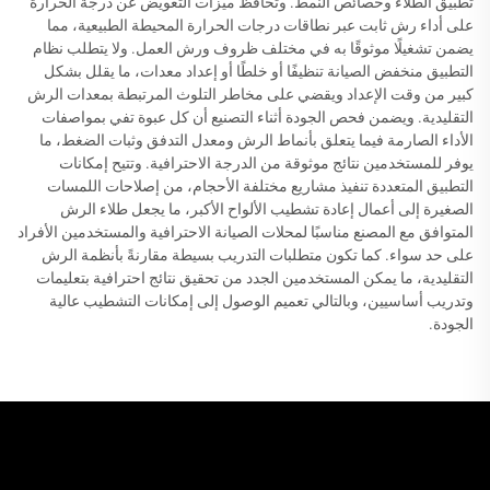
تطبيق الطلاء وخصائص النمط. وتحافظ ميزات التعويض عن درجة الحرارة
على أداء رش ثابت عبر نطاقات درجات الحرارة المحيطة الطبيعية، مما
يضمن تشغيلًا موثوقًا به في مختلف ظروف ورش العمل. ولا يتطلب نظام
التطبيق منخفض الصيانة تنظيفًا أو خلطًا أو إعداد معدات، ما يقلل بشكل
كبير من وقت الإعداد ويقضي على مخاطر التلوث المرتبطة بمعدات الرش
التقليدية. ويضمن فحص الجودة أثناء التصنيع أن كل عبوة تفي بمواصفات
الأداء الصارمة فيما يتعلق بأنماط الرش ومعدل التدفق وثبات الضغط، ما
يوفر للمستخدمين نتائج موثوقة من الدرجة الاحترافية. وتتيح إمكانات
التطبيق المتعددة تنفيذ مشاريع مختلفة الأحجام، من إصلاحات اللمسات
الصغيرة إلى أعمال إعادة تشطيب الألواح الأكبر، ما يجعل طلاء الرش
المتوافق مع المصنع مناسبًا لمحلات الصيانة الاحترافية والمستخدمين الأفراد
على حد سواء. كما تكون متطلبات التدريب بسيطة مقارنةً بأنظمة الرش
التقليدية، ما يمكن المستخدمين الجدد من تحقيق نتائج احترافية بتعليمات
وتدريب أساسيين، وبالتالي تعميم الوصول إلى إمكانات التشطيب عالية
الجودة.