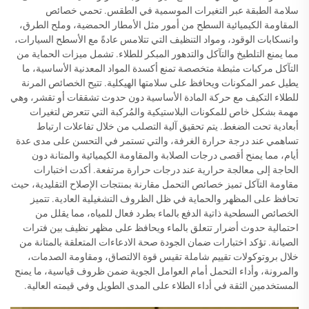
سلامة الطبقة عبر التغيرات الموسمية في الطقس. تحمي خصائص
المقاومة الكيميائية السطح من أمور مثل الأمطار الحمضية، وملح الطرق،
وانسكابات الوقود، ومواد التنظيف التي تتلامس عادةً مع الأسطح السيارات،
مما يمنع التلطيخ والتآكل والتدهور المبكر للطلاء. تشمل ميزات الحماية من
التآكل مركبات مثبطة متخصصة تمنع أكسدة المواد المعدنية الأساسية، ما
يطيل عمر المكونات ويحافظ على سلامتها الهيكلية. تتيح الخصائص المرنة
للطلاء التكيف مع حركة المادة الأساسية دون حدوث تشققات أو تقشر، وهي
مهمة بشكل خاص للمكونات البلاستيكية والمُركبة التي تتعرض لتغيرات
أبعادية تحت الضغط. يتم تحقيق آلية التصلب من خلال تفاعلات ارتباط
تساهمي عند درجة حرارة الغرفة، والتي تستمر في التحسن على مدى عدة
أيام، مما يمنح أقصى درجات الصلابة والمقاومة الكيميائية والمتانة دون
الحاجة إلى معالجة حرارية عند درجات حرارة مرتفعة. أكدت اختبارات
مقاومة التآكل تميز خصائص التحمل مقارنة بمنتجات الإصلاح التقليدية، حيث
تحافظ على المظهر والحماية في ظل الظروف التشغيلية العادية. تتميز
الخصائص السطحية ذاتية الدفع بالماء بطرد فعال للمياه، مما يقلل من
احتمالية حدوث أضرار تتعلق بالماء ويحافظ على مظهر نظيف بين فترات
الصيانة. تؤكد اختبارات ضمان الجودة صحة الادعاءات المتعلقة بالمتانة من
خلال بروتوكولات تقييم شاملة تقيس قوة الالتصاق، ومقاومة الصدمات،
والمرونة، وأداء التحمل أمام العوامل الجوية ضمن ظروف قياسية، ما يمنح
المستخدمين الثقة في أداء الطلاء على المدى الطويل وفي قيمته العالية.