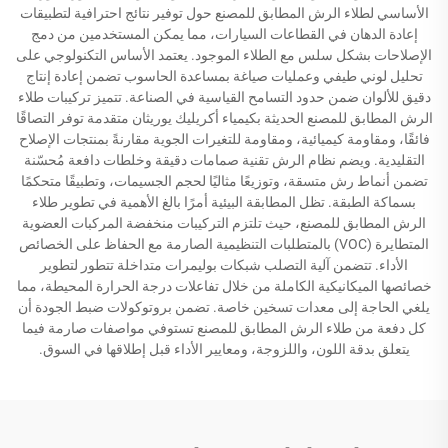
الأساسي لطلاء الرش المطابق للمصنع حول توفير نتائج احترافية لتطبيقات
إعادة الدهان في القطاعات السيارات، مما يمكن المستخدمين من دمج
الإصلاحات بشكل سلس مع الطلاء الموجود. يعتمد الأساس التكنولوجي على
تحليل لوني طيفي وعمليات صياغة بمساعدة الحاسوب تضمن إعادة إنتاج
دقيق للألوان ضمن حدود التسامح القياسية في الصناعة. تتميز تركيبات طلاء
الرش المطابق للمصنع الحديثة بكيمياء أكريليك يوريثان متقدمة توفر التصاقًا
فائقًا، ومقاومة كيميائية، ومقاومة للتغيرات الجوية مقارنةً بمنتجات الإصلاح
التقليدية. ويضم نظام الرش تقنية صمامات دقيقة وخلطات دافعة مُحسّنة
تضمن أنماط رش متسقة، وتوزيعًا مثاليًا لحجم الجسيمات، وتطبيقًا متحكمًا
بسماكة الطبقة. تظل المطابقة البيئية أمرًا بالغ الأهمية في تطوير طلاء
الرش المطابق للمصنع، حيث تلتزم التركيبات منخفضة المركبات العضوية
المتطايرة (VOC) بالمتطلبات التنظيمية الصارمة مع الحفاظ على الخصائص
الأداء. تتضمن آلية التصلب شبكات بوليمرات متداخلة تتطور لتطوير
خصائصها الميكانيكية الكاملة من خلال تفاعلات درجة الحرارة المحيطة، مما
يلغي الحاجة إلى معدات تسخين خاصة. تضمن بروتوكولات ضبط الجودة أن
كل دفعة من طلاء الرش المطابق للمصنع تستوفي مواصفات صارمة فيما
يتعلق بدقة اللون، واللزوجة، ومعايير الأداء قبل إطلاقها في السوق.