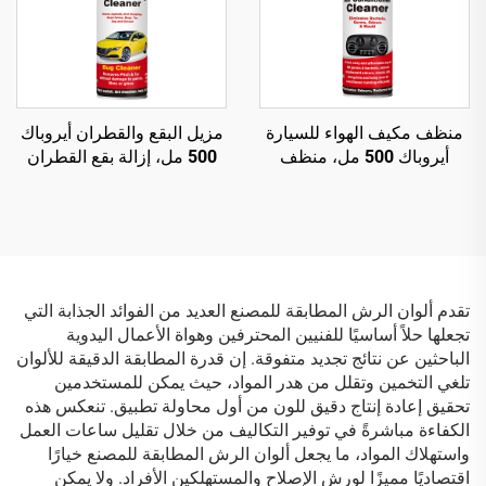
منظف مكيف الهواء للسيارة
مزيل البقع والقطران أيروباك
أيروباك 500 مل، منظف
500 مل، إزالة بقع القطران
مكيف سيارة آمن وغير ضار
وفضلات الطيور والأوساخ
العالقة بالطرق
تقدم ألوان الرش المطابقة للمصنع العديد من الفوائد الجذابة التي
تجعلها حلاً أساسيًا للفنيين المحترفين وهواة الأعمال اليدوية
الباحثين عن نتائج تجديد متفوقة. إن قدرة المطابقة الدقيقة للألوان
تلغي التخمين وتقلل من هدر المواد، حيث يمكن للمستخدمين
تحقيق إعادة إنتاج دقيق للون من أول محاولة تطبيق. تنعكس هذه
الكفاءة مباشرةً في توفير التكاليف من خلال تقليل ساعات العمل
واستهلاك المواد، ما يجعل ألوان الرش المطابقة للمصنع خيارًا
اقتصاديًا مميزًا لورش الإصلاح والمستهلكين الأفراد. ولا يمكن