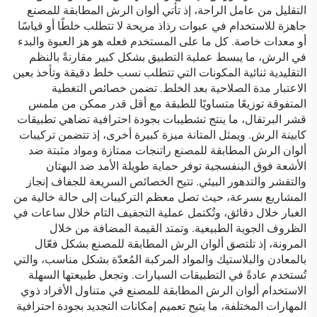
التقليل من عامل الراحة، إذ تأتي ألوان الرش المطابقة للمصنع
جاهزة للاستخدام في عبوات رذاذ مريحة لا تتطلب خلطًا أو قياسًا
أو معدات خاصة. كل ما على المستخدم فعله هو هز العبوة والبدء
في الرش، ما يبسط عملية التطبيق بشكل كبير مقارنةً بالنظم
التقليدية ثنائية المكونات التي تتطلب نسب خلط دقيقة وتأخذ بعين
الاعتبار مدة الصلاحية بعد الخلط. تضمن خصائص التغطية
المتفوقة توزيعًا متساويًا للطبقة مع أقل قدر ممكن من ملمس
قشر البرتقال، ما ينتج تشطيبات بجودة احترافية تضاهي تطبيقات
كابينة الرش. ويمثل المتانة ميزة كبيرة أخرى، إذ تتضمن تركيبات
ألوان الرش المطابقة للمصنع راتنجات ممتازة ومواد مثبتة ضد
الأشعة فوق البنفسجية توفر حماية طويلة الأمد ضد البهتان
والتقشر والتدهور البيئي. تتيح الخصائص السريعة للجفاف إنجاز
المشاريع بسرعة، حيث تصل معظم التركيبات إلى حالة خالية من
الغبار خلال دقائق، وتُكتمل عملية التجفيف التام خلال ساعات في
الظروف الجوية الطبيعية. وتمتد القيمة المضافة من خلال
المرونة، إذ تلتصق ألوان الرش المطابقة للمصنع بشكل فعّال
بالمعادن والبلاستيك والمواد المركبة المُعدّة بشكل مناسب، والتي
تُستخدم عادةً في التطبيقات السيارات. وتجعل طبيعتها السهلة
الاستخدام ألوان الرش المطابقة للمصنع في متناول الأفراد ذوي
المهارات المختلفة، ما يتيح تعميم إمكانات التجديد بجودة احترافية