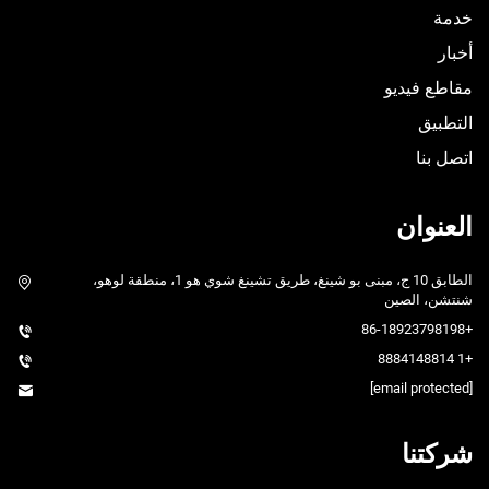
خدمة
أخبار
مقاطع فيديو
التطبيق
اتصل بنا
العنوان
الطابق 10 ج، مبنى بو شينغ، طريق تشينغ شوي هو 1، منطقة لوهو،
شنتشن، الصين
+86-18923798198
+1 8884148814
[email protected]
شركتنا