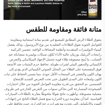
متانة فائقة ومقاومة للطقس
يتفوق الطلاء الرش المطابق للمصنع في تقديم متانة استثنائية ومقاومة
للعوامل الجوية تفوق الطلاءات التقليدية من نوع الأيروسول، وذلك بفضل
كيمياء البوليمرات المتقدمة وأنظمة المضافات الواقية. تتضمن التركيبة
راتنجات أكريليك يوريثان عالية الأداء تُكوّن شبكات بوليمرية متشابكة عند
التصلب، ما يُنتج مصفوفة طلاء قوية تتحمل الإجهاد الميكانيكي والتعرض
الكيميائي والتدهور البيئي لفترات طويلة. تحافظ حزم المثبتات ضد الأشعة
فوق البنفسجية على الطلاء من التحلل الضوئي الكيميائي الذي يؤدي إلى
بهتان اللون والتقشر في المنتجات الأقل جودة، مما يضمن الحفاظ على ثبات
اللون ولمعانه على المدى الطويل حتى تحت التعرض الشديد للإشعاع
الشمسي. تم التحقق من قدرة مقاومة العوامل الجوية من خلال اختبارات
الشيخوخة المتسارعة التي تحاكي سنوات من التعرض الخارجي في ظروف
معملية مضبوطة، وأظهرت نتائج تفوقًا ملحوظًا مقارنة بالطلاءات السيارات
القياسية. كما أن مقاومة دورة الحرارة تمنع فشل الطلاء الناتج عن إجهادات
التمدد والانكماش التي تحدث مع تغيرات درجة الحرارة، حيث تحافظ على