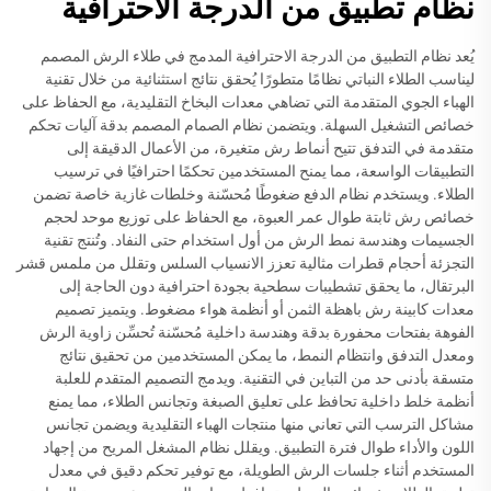
نظام تطبيق من الدرجة الاحترافية
يُعد نظام التطبيق من الدرجة الاحترافية المدمج في طلاء الرش المصمم
ليناسب الطلاء النباتي نظامًا متطورًا يُحقق نتائج استثنائية من خلال تقنية
الهباء الجوي المتقدمة التي تضاهي معدات البخاخ التقليدية، مع الحفاظ على
خصائص التشغيل السهلة. ويتضمن نظام الصمام المصمم بدقة آليات تحكم
متقدمة في التدفق تتيح أنماط رش متغيرة، من الأعمال الدقيقة إلى
التطبيقات الواسعة، مما يمنح المستخدمين تحكمًا احترافيًا في ترسيب
الطلاء. ويستخدم نظام الدفع ضغوطًا مُحسّنة وخلطات غازية خاصة تضمن
خصائص رش ثابتة طوال عمر العبوة، مع الحفاظ على توزيع موحد لحجم
الجسيمات وهندسة نمط الرش من أول استخدام حتى النفاد. وتُنتج تقنية
التجزئة أحجام قطرات مثالية تعزز الانسياب السلس وتقلل من ملمس قشر
البرتقال، ما يحقق تشطيبات سطحية بجودة احترافية دون الحاجة إلى
معدات كابينة رش باهظة الثمن أو أنظمة هواء مضغوط. ويتميز تصميم
الفوهة بفتحات محفورة بدقة وهندسة داخلية مُحسّنة تُحسِّن زاوية الرش
ومعدل التدفق وانتظام النمط، ما يمكن المستخدمين من تحقيق نتائج
متسقة بأدنى حد من التباين في التقنية. ويدمج التصميم المتقدم للعلبة
أنظمة خلط داخلية تحافظ على تعليق الصبغة وتجانس الطلاء، مما يمنع
مشاكل الترسب التي تعاني منها منتجات الهباء التقليدية ويضمن تجانس
اللون والأداء طوال فترة التطبيق. ويقلل نظام المشغل المريح من إجهاد
المستخدم أثناء جلسات الرش الطويلة، مع توفير تحكم دقيق في معدل