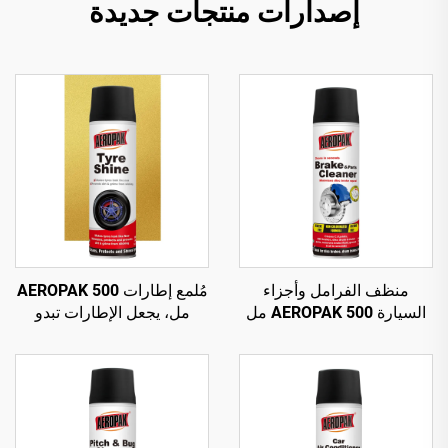
إصدارات منتجات جديدة
منظف الفرامل وأجزاء
مُلمع إطارات AEROPAK 500
السيارة AEROPAK 500 مل
مل، يجعل الإطارات تبدو
بصمام دوار 360°، تنظيف في
جديدة، عبوة وزنها 460 غرام
ثوانٍ لفرامل السيارة
للعناية بالإطارات