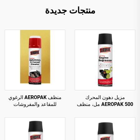
منتجات جديدة
مزيل دهون المحرك
منظف AEROPAK الرغوي
AEROPAK 500 مل، منظف
للمقاعد والمفروشات
سيارات قائم على المذيبات
والسجاد 500 مل، منظف
لإزالة الشحوم والعناية
متعدد الأغراض
بالسيارة