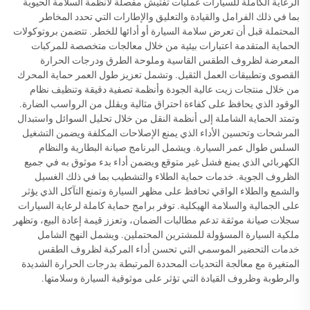
الرعاية الكاملة للسيارات عمليات تفتيش مفصلة لأنظمة السلامة الحيوية
بما في ذلك الفرامل والقيادة والتعليق والإطارات التي تحدد المخاطر
المحتملة قبل أن تعرض سلامة السيارة أو أدائها للخطر. تتضمن بروتوكولات
الحماية المتقدمة اعتبارات بيئية من خلال معالجات متخصصة للمركبات
المعرضة لظروف الطقس القاسية وملوحة الطرق ودرجات الحرارة
القصوى وتطبيقات العمل الثقيل. وتشمل تعزيز طول العمر حماية المحرك
من خلال منتجات زيت عالية الجودة وأنظمة تصفية دقيقة وتنظيف نظام
الوقود الذي يحافظ على كفاءة احتراق مثالية ويقلل من الرواسب الضارة.
وتمتد الحماية الشاملة إلى أنظمة النقل من خلال تحليل السوائل واستبدال
المرشحات وتحسين الأداء الذي يمنع الإصلاحات المكلفة ويضمن التشغيل
السلس طوال عمر السيارة. ويشمل البرنامج صيانة البطارية والنظام
الكهربائي الذي يمنع فشل غير متوقع ويضمن أداء بدء موثوق به في جميع
الظروف الجوية. خدمات حماية الطلاء والتشطيب بما في ذلك الغسيل
والشمع والطلاء الواقي تحافظ على مظهر السيارة وتمنع التآكل الذي يؤثر
على الجمالية والسلامة الهيكلية. توفر برامج حماية كاملة لرعاية السيارات
سجلات صيانة موثقة تدعم مطالبات الضمان، وتعزز قيمة إعادة البيع، وتظهر
ملكية السيارة المسؤولة للمشترين المحتملين. ويشمل النهج الشامل
خدمات التحضير الموسمي التي تحسن أداء المركبة لظروف الطقس
المتغيرة مع معالجة التحديات المحددة المرتبطة بدرجات الحرارة الشديدة
والرطوبة وظروف القيادة التي تؤثر على موثوقية السيارة وسلامتها.