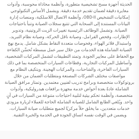
الحديثة أجهزة مسح تشخيصية متطورة، وأنظمة محاذاة محوسبة، وأدوات
معايرة دقيقة لضمان تقديم خدمة دقيقة. ويشمل الأساس التكنولوجي
إمكانيات التشخيص OBD-II، وأنظمة الاتصال اللاسلكية، ومنصات إدارة
البيانات المستندة إلى السحابة التي تتتبع سجلات الصيانة وتنبأ باحتياجات
الصيانة. وتشمل الوظائف الرئيسية تغييرات الزيت الروتينية، وتدوير
الإطارات، وفحص الفرامل، وصيانة ناقل الحركة، وصيانة نظام التبريد،
واستبدال فلاتر الهواء، وفحوصات متعددة النقاط بشكل شامل. يدمج نهج
الصيانة الشاملة هذه الخدمات من خلال سير عمل مبسطة تُحسِّن الكفاءة
مع الحفاظ على معايير الجودة. وتمتد التطبيقات لتشمل المركبات الشخصية،
وأساطيل المركبات التجارية، وقطاعات السيارات المتخصصة بما في ذلك
السيارات الفاخرة، والشاحنات، والمركبات الهجينة. ويتكيف النظام مع
مواصفات مختلف الشركات المصنعة ومتطلبات الضمان من خلال
بروتوكولات متخصصة وبرامج تدريب لفنيين معتمدين. وتمتاز مرافق الصيانة
الشاملة عادةً بعدة أحواض خدمة مجهزة برافعات هيدروليكية، وأدوات
متخصصة، وأنظمة تحكم بيئية لتلبية احتياجات متنوعة من السيارات في آنٍ
واحد. ويُلغي الطابع الشامل للصيانة الشاملة الحاجة للعملاء لزيارة مزودي
خدمات متعددين، ما يخلق حلاً مركزيًا لجميع متطلبات صيانة السيارات،
ويضمن في الوقت نفسه اتساق الجودة في الخدمة والخبرة التقنية.