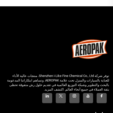
توفر شركة Shenzhen i-Like Fine Chemical Co., Ltd. منتجات عالية الأداء
للعناية بالسيارات والمنزل تحت علامة AEROPAK. وتساهم ابتكاراتنا المدعومة
بالبحث والتطوير وشبكة التوزيع العالمية في تقديم حلول رش متفوقة تحظى
بثقة العملاء في جميع أنحاء العالم. اكتشف المزيد.