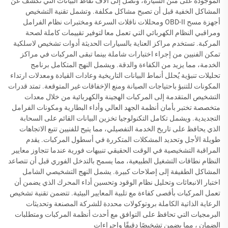
الموجودة على متن السيارة، وتصل إلى آلاف نقاط البيانات التي تكشف عن
المشاكل الخفية قبل أن تصبح مشاكل مكلفة. وتشمل تقنية التشخيص
أجهزة مسح OBD-II ومحللات ناقلات السرعة ومختبرات نظام الفرامل
ومراقبي النظام الكهربائي التي تعمل معا لتوفير تقييمات كاملة لصحة
المركبة. تستخدم مراكز العناية بالسيارات الحديثة أدوات تشخيص لاسلكية
تمكن الفنيين من إجراء اختبارات شاملة بينما تبقى المركبات في مراكز
الخدمة، مما يزيد من الكفاءة والدقة. ويشمل النهج المتكامل برنامج
تحليلات تنبؤية يُحلل أنماط البيانات التاريخية وعادات القيادة ومعدلات ارتداء
المكونات للتنبؤ باحتياجات الصيانة ومنع الإخفاقات غير المتوقعة. تمتد قدرات
التشخيص المتقدمة إلى المركبات الهجينة والكهربائية من خلال معدات
متخصصة تختبر بأمان أنظمة الجهد العالي وأداء البطارية ومكونات الفرامل
التجديدية. ويشمل تكامل التكنولوجيا تخزين البيانات القائم على السحابة
الذي يحافظ على تاريخ الخدمة التفصيلي، مما يتيح للفنيين تتبع الاتجاهات
طويلة الأجل وتحديد المشكلات المتكررة في أسطول المركبات. يقدم
المراقبة التشخيصية في الوقت الحقيقي تنبيهات فورية عندما تتجاوز معايير
النظام نطاقات التشغيل الطبيعية، مما يسمح بالتدخل الفوري قبل أن تتصاعد
المشاكل الطفيفة إلى إصلاحات كبيرة. يشمل النهج التشخيصي الشامل
اختبار الانبعاثات وتحليل نظام الوقود وتحسين أداء المحرك الذي يضمن أن
تعمل المركبات بأقصى كفاءة مع تلبية المعايير البيئية. تتضمن تقنية تشخيص
الرعاية الذاتية الكاملة بروتوكولات محددة للشركة المصنعة وتحديثات
البرمجيات التي تحافظ على التوافق مع أحدث أنظمة المركبات ومتطلبات
الضمان ، مما يضمن تشخيصًا دقيقًا وإجراءات