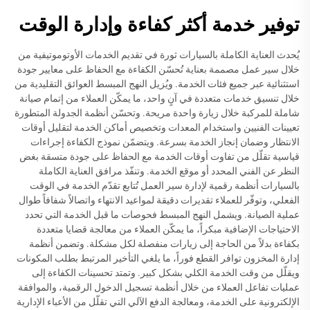
توفير خدمة أكثر كفاءة وإدارة الوقت
يُحدث العناية الكاملة بالسيارات ثورة في تقديم الخدمات الأوتوموتيفية من
خلال سير عمل مصممة بعناية تُحسّن الكفاءة مع الحفاظ على معايير جودة
استثنائية عبر جميع فئات الخدمة. ويُزيل النهج المبسط العوائق التقليدية من
خلال تنسيق خدمات متعددة في آنٍ واحد، ما يمكّن العملاء من إتمام صيانة
شاملة للمركبة خلال زيارة واحدة مريحة. وتحسّن أنظمة الجدولة المتطورة
تعيينات الفنيين واستخدام المعدات وتخصيص أماكن الخدمة لتقليل أوقات
الانتظار وضمان إنجاز الخدمة بسرعة. ويتضمّن نموذج الكفاءة إجراءات
قياسية تقلّل من تفاوت أوقات الخدمة مع الحفاظ على جودة متسقة بغض
النظر عن الفني المحدد أو موقع الخدمة. وتنفّذ مرافق العناية الكاملة
بالسيارات أنظمة رقمية لإدارة سير العمل تُتابع تقدّم الخدمة في الوقت
الفعلي، وتوفّر للعملاء تقديرات دقيقة لمواعيد الانتهاء واتصالاً شفافاً طوال
عملية الصيانة. ويشمل النهج المبسط فحوصات ما قبل الخدمة التي تحدد
الاحتياجات الإضافية مبكراً، ما يمكّن العملاء من معالجة قضايا متعددة
بكفاءة بدلاً من الحاجة إلى زيارات منفصلة لكل مشكلة. وتضمن أنظمة
إدارة المخزون توافر القطع فوراً، ما يلغي التأخير المرتبط بطلب المكونات
ويقلّل من وقت الخدمة الكلي بشكل كبير. وتمتد تحسينات الكفاءة إلى
عمليات تفاعل العملاء من خلال أنظمة تسجيل الدخول الرقمية، والموافقة
الإلكترونية على الخدمة، ومعالجة الدفع الآلي التي تقلّل من الأعباء الإدارية