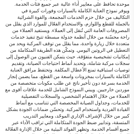
موحدة تحافظ على معايير أداء عالية عبر جميع فئات الخدمة.
ويوفر نموذج العناية الكاملة بالسيارات وفورات كبيرة في
التكاليف من خلال حزم الخدمات المجمعة، والقوة الشرائية
بالجملة للقطع واللوازم، والاستخدام الفعّال للموارد الذي يقلل من
المصروفات العامة التي تُنقل إلى العملاء. ويستفيد العملاء من
راحة محسّنة من خلال أنظمة جدولة مبسطة تتيح تنفيذ خدمات
متعددة خلال زيارة واحدة، مما يقلل من توقف المركبة ويحد من
التعطيل في الروتين اليومي. وتمكّن هذه الطريقة المتكاملة من
إمكانيات تشخيصية متفوّقة، حيث يتمكن الفنيون من الوصول إلى
سجلات مركبة شاملة، وتحديد أنماط احتياجات الصيانة، وتقديم
توصيات استباقية تمنع الأعطال المكلفة. وتحتفظ مرافق العناية
الكاملة بالسيارات بمخزونات واسعة من القطع، مما يضمن إنجاز
الخدمة بسرعة دون تأخير ناتج عن طلب مكونات متخصصة من
موردين خارجيين. ويبني النموذج الشامل للخدمة علاقات أقوى مع
العملاء من خلال الاهتمام الشخصي، والسجلات التفصيلية
للخدمات، وجداول الصيانة المخصصة التي تتناسب مع أنماط
القيادة الفردية واستخدام المركبة. وتحسّن ضمانات الجودة بشكل
كبير من خلال الإشراف الإداري الموحّد، ومعايير التدريب
المتسقة، وتدابير ضبط الجودة المتكاملة التي تراقب الأداء عبر
جميع أقسام الخدمة. وتظهر الفوائد البيئية من خلال الإدارة الفعّالة