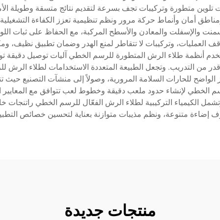
ات تلوين متطورة وتركيبات تجف بسرعة لتقديم نتائج متسقة وطويلة الأ
طق أمان وأنماط حركة مرور ونظم تنظيمية تعزز الكفاءة التشغيلية و
لأسمنت والإسفلت والمعادن والأسطح المركبة، مع الحفاظ على ثبات ا
توقف العمليات، وتركيبات لا تتقاطر لمنع الهدر وضمان تطبيق نظيف، و
تخدم أنظمة طلاء الرش المتطورة للرسم الخطي آليات توصيل دقيقة ت
قدر من التدريب. وتجعل الطبيعة المتعددة الاستخدامات لطلاء الرش ل
ييز الواضح للحارات السلامة المرورية، وصولاً إلى منشآت التصنيع حيث 
م الخطي لإنشاء حدود ملعب دقيقة وخطوط لعب تتوافق مع المعايير الت
مل الكيمياء التركيبية لطلاء الرش الفعّال للرسم الخطي راتنجات خاصة 
إضاءة متنوعة، ونظم مذيبات متوازنة بعناية لتحسين خصائص التطبيق مع
منتجات جديدة