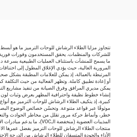
السيارة
تتجاوز مزايا الطلاء الرشاش للوحات الترميز ما هو أبسط 
للشركات والمنظمات. يحقق المستخدمون وفورات فورية في
ما يسمح للمنشآت باستئناف العمليات الطبيعية بسرعة دو
المرورية العالية، حيث يؤدي الإغلاق المطول إلى اختناقات
المرتبطة بالعمالة، إذ يمكن للعلامات المطبقة بشكل صحي
أو إعادة تطبيق كاملة. وتظهر الفعالية من حيث التكلفة 
يمكن مديري المرافق وفرق الصيانة من تنفيذ مشاريع الترم
إنشاء خطوط نظيفة واحترافية المظهر بعرض وثبات لون متس
كبيرة، إذ يتكيف الطلاء الرشاش للوحات الترميز مع أنواع 
موثوقًا عبر قواعد متنوعة. وتحسّن خصائص الوضوح البصر
خطر، وأنماط حركة مرور تقلل من مخاطر الحوادث والتعرض
المذيبات العضوية (منخفضة 
منتجات الطلاء الرشاش للوحات الترميز بفضل عمرها الافت
الأداء والجودة المتسقان للطلاء الرشاش من الدرجة الاحترا