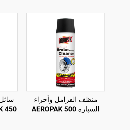
منظف الفرامل وأجزاء
سائل 
السيارة AEROPAK 500
مل بصمام دوار 360°،
طارئ 
تنظيف في ثوانٍ لفرامل