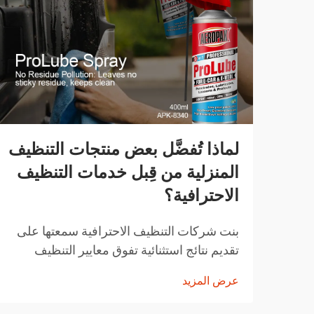
لماذا تُفضَّل بعض منتجات التنظيف
المنزلية من قِبل خدمات التنظيف
الاحترافية؟
بنت شركات التنظيف الاحترافية سمعتها على
تقديم نتائج استثنائية تفوق معايير التنظيف
المنزلية المعتادة. المنتجات التي تختارها ليست
عرض المزيد
اختيارات عشوائية، بل هي حلول تم اختيارها
بعناية وقد أثبتت فعاليتها...