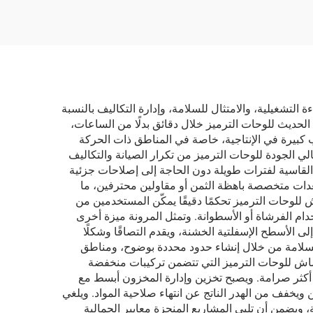
لتشغيلية، والامتثال للسلامة، وإدارة التكاليف بالنسبة
ديث للوحات الترميز خلال دقائق بدلًا من الساعات،
كبيرة في الإنتاجية، خاصة في المناطق ذات الحركة
الي الجودة للوحات الترميز من تكرار الصيانة والتكاليف
القاسية لفترات طويلة دون الحاجة إلى إصلاحات جزئية
معدات متخصصة باهظة الثمن أو مقاولين محترفين، ما
 للوحات الترميز تحكمًا دقيقًا يمكّن المستخدمين من
ام الفرشاة أو الأسطوانة. وتمثل المرونة ميزة أخرى
ى الأسطح الإسفلتية الخشنة، ويقدم التصاقًا وشكلًا
السلامة من خلال إنشاء حدود محددة بوضوح، ومناطق
شاش للوحات الترميز التي تتضمن تركيبات منخفضة
ة التي أصبحت أكثر صرامة. ويصبح تخزين وإدارة المخزون أبسط مع
يخفف من الهدر الناتج عن انتهاء صلاحية المواد. ويلغي
ة، ويضمن أن تلبي المشاريع المنجزة معايير الجمالية