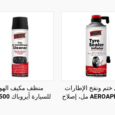
ختم ونفخ الإطارات
منظف مكيف الهوا
AEROAPK 450 مل، إصلاح
ونفخ للإطارات بدون
منظف مكيف سيارة 
أنبوب داخلي
وغير ضار