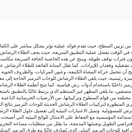
من تزيين السطح، حيث تقدم فوائد عملية تؤثر بشكل مباشر على الكفاءة ا
 الوقت بفضل عملية التطبيق السريعة، حيث يجف الطلاء الرشاش الح
ن فترات توقف طويلة. وينتج عن هذه الخاصية الجافة السريعة مكاسب 
 تشغيلية وفقدان للإيرادات. كما تقلل المتانة الفائقة للطلاء الرشاش ع
ح أن تتحمل حركة المشاة الكثيفة، وعبور المركبات، والظروف الجوية 
كميزة رئيسية، حيث يلغي الطلاء الرشاش للوحات الترميز الحاجة إلى 
يز داخليًا باستخدام أدوات رش قياسية. كما تتيح أنظمة الطلاء الرشاش
قين، ما يلغي المظهر غير المنتظم الذي يرتبط غالبًا بالتطبيق باستخد
مختلفة من قوام السطوح وتركيباتها، من الأرضيات الخرسانية الناعمة إل
ي المتطورة لتركيبات الطلاء الرشاش الحديثة للوحات الترميز نتائج 
 للمسؤولية. وتميل الاعتبارات البيئية إلى تفضيل حلول الطلاء الر
الـVOC)، ما يدعم مبادرات الاستدامة المؤسسية مع الحفاظ على الامتثال للوائح البيئي
راضي الطويل وتعبئتها المدمجة، ما يقلل من متطلبات مساحة التخزين و
فية للوحات الترميز التباين الذي يُصادف غالبًا مع طرق الترميز البديل