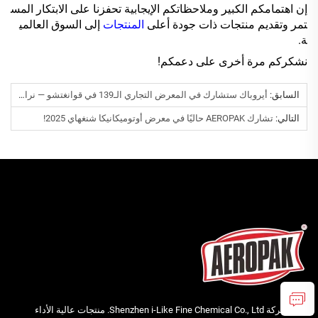
إن اهتمامكم الكبير وملاحظاتكم الإيجابية تحفزنا على الابتكار المس
تمر وتقديم منتجات ذات جودة أعلى
المنتجات
إلى السوق العالمي
ة.
نشكركم مرة أخرى على دعمكم!
السابق:
أيروباك ستشارك في المعرض التجاري الـ139 في قوانغتشو — نراكم هناك!
التالي:
تشارك AEROPAK حاليًا في معرض أوتوميكانيكا شنغهاي 2025!
توفر شركة Shenzhen i-Like Fine Chemical Co., Ltd. منتجات عالية الأداء