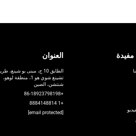
مفيدة
العنوان
ا
الطابق 10 ج، مبنى بو شينغ، طر
تشينغ شوي هو 1، منطقة لوهو،
شنتشن، الصين
+86-18923798198
+1 8884148814
يديو
[email protected]