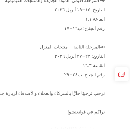
📢 المرحلة الأولى: المواد الجديدة والمنتجات الكيميائية
التاريخ: ١٥–١٩ أبريل ٢٠٢٦
القاعة ١.١
رقم الجناح: ب١٦–١٧
📣المرحلة الثانية – منتجات المنزل
التاريخ: ٢٣–٢٧ أبريل ٢٠٢٦
القاعة ١٦.٣
رقم الجناح: ب٢٨–٢٩
نرحب ترحيبًا حارًّا بالشركاء والعملاء والأصدقاء لزيارة 
نراكم في قوانغتشو!