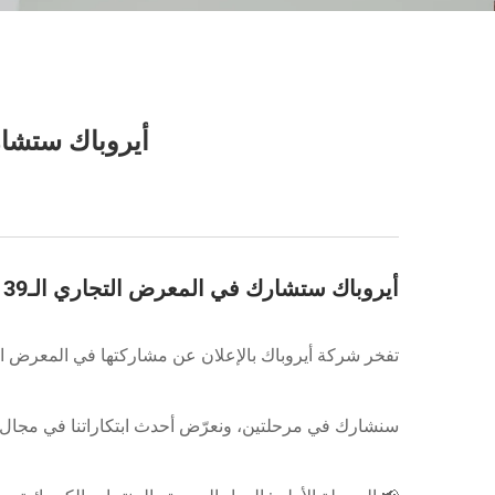
أيروباك ستشارك في المع
أيروباك ستشارك في المعرض التجاري الـ139 في قوانغتشو — نراكم هناك!
تفخر شركة أيروباك بالإعلان عن مشاركتها في المعرض التجاري الـ139 في قوانغتشو، الصين، الذي يُقام في مجمّع المعرض الصيني
سنشارك في مرحلتين، ونعرّض أحدث ابتكاراتنا في مجال ال