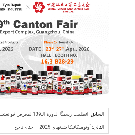
السابق:
انطلقت رسميًّا الدورة الـ139 لمعرض قوانغتشو الدولي – المرحلة الأولى!
التالي:
أوتوميكانيكا شنغهاي 2025 — ختام ناجح!