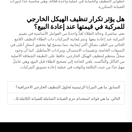
خطوتَي التنظيف والحماية في عملية واحدة فعّالة، وهي مناسبة جدًّا لدورات
الصيانة المتكررة.
هل يؤثر تكرار تنظيف الهيكل الخارجي
للمركبة في قيمتها عند إعادة البيع؟
نعم، مباشرةً. وحالة الطلاء تُعَدُّ واحدةً من العوامل الأساسية في تقييم
المركبة عند إعادة بيعها. وتتم مُعاينة المركبات ذات الطلاء النظيف اللامع
الخالي من التلف بشكلٍ أكثر إيجابية، مما يسمح لها بتحقيق أسعارٍ أعلى في
المبيعات الخاصة، وتقييمات الاستبدال، ومزادات الأساطيل. كما أن وجود
سجلٍّ منتظمٍ لتنظيف الهيكل الخارجي، حافظ على الطبقة الشفافة الأصلية
من التآكل والتأكسد، يلغي الحاجة إلى تصحيح الطلاء قبل البيع، وهي عاملٌ
مهمٌ جدًا من حيث التكلفة والوقت في عملية إعادة تسويق المركبات.
السابق:
ما هي المزايا الرئيسية لحلول التنظيف الخارجي الاحترافية؟
التالي:
ما هي فوائد استخدام حزم الصيانة الشاملة للصيانة الكاملة للمركبة؟