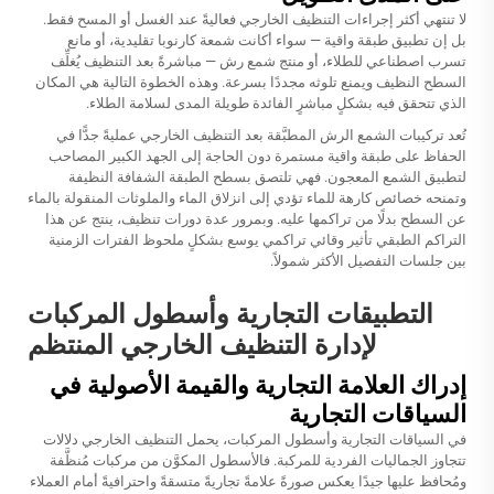
لا تنتهي أكثر إجراءات التنظيف الخارجي فعاليةً عند الغسل أو المسح فقط.
بل إن تطبيق طبقة واقية — سواء أكانت شمعة كارنوبا تقليدية، أو مانع
تسرب اصطناعي للطلاء، أو منتج شمع رش — مباشرةً بعد التنظيف يُغلِّف
السطح النظيف ويمنع تلوثه مجددًا بسرعة. وهذه الخطوة التالية هي المكان
الذي تتحقق فيه بشكلٍ مباشرٍ الفائدة طويلة المدى لسلامة الطلاء.
تُعد تركيبات الشمع الرش المطبَّقة بعد التنظيف الخارجي عمليةً جدًّا في
الحفاظ على طبقة واقية مستمرة دون الحاجة إلى الجهد الكبير المصاحب
لتطبيق الشمع المعجون. فهي تلتصق بسطح الطبقة الشفافة النظيفة
وتمنحه خصائص كارهة للماء تؤدي إلى انزلاق الماء والملوثات المنقولة بالماء
عن السطح بدلًا من تراكمها عليه. وبمرور عدة دورات تنظيف، ينتج عن هذا
التراكم الطبقي تأثير وقائي تراكمي يوسع بشكلٍ ملحوظ الفترات الزمنية
بين جلسات التفصيل الأكثر شمولاً.
التطبيقات التجارية وأسطول المركبات
لإدارة التنظيف الخارجي المنتظم
إدراك العلامة التجارية والقيمة الأصولية في
السياقات التجارية
في السياقات التجارية وأسطول المركبات، يحمل التنظيف الخارجي دلالات
تتجاوز الجماليات الفردية للمركبة. فالأسطول المكوَّن من مركبات مُنظَّفة
ومُحافظ عليها جيدًا يعكس صورةً علامةً تجاريةً متسقةً واحترافيةً أمام العملاء