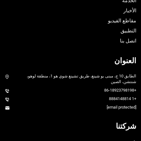
الخدمة
الأخبار
مقاطع الفيديو
التطبيق
اتصل بنا
العنوان
الطابق 10 ج، مبنى بو شينغ، طريق تشينغ شوي هو 1، منطقة لوهو،
شنتشن، الصين
+86-18923798198
+1 8884148814
[email protected]
شركتنا