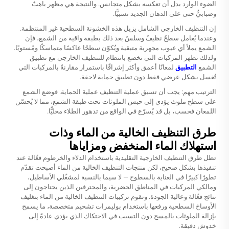
الضوء الوارد بدل أن تعكسه بشكل متجانس. والنتيجة هي مظهر باهتٌ
وضبابيٌّ حتى على الدهان الجديد نسبيًّا.
إن التنظيف الخارجي الشامل يزيل هذه الخشونة السطحية غير المنتظمة.
وعندما يُعامل سطحٌ نظيفٌ وسلسٌ بعد ذلك بطبقة واقية من الشمع، فإن
الشمع يملأ أي عيوب مجهرية متبقية ويُكوّن سطحًا عاكسًا متماسكًا ومُستويًا.
ولذلك تظهر المركبات التي تخضع بانتظام للتنظيف الخارجي مع تطبيق
الشمع
التطبيق
لمعانًا أعمق وأكثر إشراقًا باستمرار مقارنةً بالمركبات التي
تُغسل بشكل عرضي فقط دون تطبيق حماية لاحقة.
الترتيب مهم: يجب أن تسبق عملية التنظيف عملية الحماية. فوضع الشمع
على سطح ملوث يؤدي إلى حبس الملوثات تحت طبقة الشمع، مما لا يُحسّن
اللمعان فحسب، بل قد يُسرّع في الواقع من تدهور الطلاء محليًّا.
طرق التنظيف الخالية من الماء وذات
استهلاك الماء المنخفض ومزاياها
تظل طرق التنظيف الخارجية التقليدية باستخدام الدلاء والخرطوم فعّالة عند
تنفيذها بشكل صحيح، لكن منتجات التنظيف الخالية من الماء أصبحت تقدّم
تطورًا كبيرًا في العناية بالسطوح — لا سيما بالنسبة لمشغّلي الأساطيل،
ومالكي المركبات في المناطق الحضرية، والمحترفين الذين يحتاجون إلى
نتائج فعّالة وعالية الجودة. وتقوم تركيبات التنظيف الخالية من الماء بتغليف
الأوساخ السطحية ورفعها باستخدام بوليمرات تشحيم متخصصة، ما يسمح
بإزالة الملوثات بالمسح دون التسبب في الاحتكاك الذي يؤدي عادةً إلى
خدوش دقيقة.