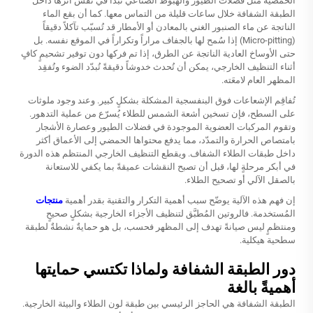
الحمضية مثل فضلات الطيور والهبوط الصناعي تبدأ في نقش أثرها داخل
الطبقة الشفافة خلال ساعات قليلة من التماس معها. كما أن بقع الماء
الناتجة عن ماء الصنبور الغني بالمعادن أو الأمطار قد تُسبّب تآكلاً دقيقاً
(Micro-pitting) إذا سُمح لها بالجفاف مراراً وتكراراً في الموقع نفسه. بل
حتى الأوساخ العادية الناتجة عن الطرق، إذا تم فركها دون توفير تشحيمٍ كافٍ
أثناء التنظيف الخارجي، يمكن أن تُحدث خدوشاً دقيقةً تُبدّد الضوء وتُفقِد
المظهر العام لامعَته.
تُفاقِم الإشعاعات فوق البنفسجية المشكلة بشكلٍ كبير. وعند وجود ملوثات
على السطح، فإن تسخين أشعة الشمس للطلاء يُسرّع من عملية التدهور.
وتقوم المركبات العضوية الموجودة في فضلات الطيور وعصارة الأشجار
بامتصاص الحرارة والتمدّد، مما يدفع محتواها الحمضي إلى الأعماق أكثر
داخل طبقات الطلاء الشفاف. ويقطع التنظيف الخارجي المنتظم هذه الدورة
في أبكر مرحلةٍ لها، قبل أن تصبح النقشات عميقةً بما يكفي للاستعانة
بالصقل الآلي أو تصحيح الطلاء.
إن فهم هذه الآلية يوضّح سبب أهمية التكرار والتقنية بقدر أهمية
منتجات
المُستخدمة. فالروتين المُطبَّق لتنظيف الأجزاء الخارجية بشكلٍ صحيحٍ
ومنتظمٍ ليس صيانةً تهدف إلى المظهر فحسب، بل هو حمايةٌ نشطةٌ لطبقة
سطحية هيكلية.
دور الطبقة الشفافة ولماذا تكتسي حمايتها
أهميةً بالغة
الطبقة الشفافة هي الحاجز الرئيسي بين طبقة لون الطلاء والبيئة الخارجية.