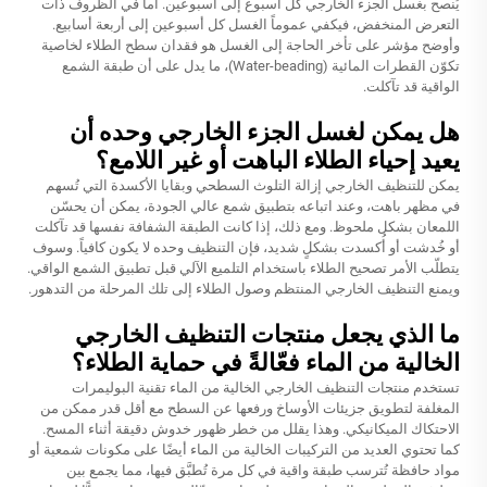
يُنصح بغسل الجزء الخارجي كل أسبوع إلى أسبوعين. أما في الظروف ذات
التعرض المنخفض، فيكفي عموماً الغسل كل أسبوعين إلى أربعة أسابيع.
وأوضح مؤشر على تأخر الحاجة إلى الغسل هو فقدان سطح الطلاء لخاصية
تكوّن القطرات المائية (Water-beading)، ما يدل على أن طبقة الشمع
الواقية قد تآكلت.
هل يمكن لغسل الجزء الخارجي وحده أن
يعيد إحياء الطلاء الباهت أو غير اللامع؟
يمكن للتنظيف الخارجي إزالة التلوث السطحي وبقايا الأكسدة التي تُسهم
في مظهر باهت، وعند اتباعه بتطبيق شمع عالي الجودة، يمكن أن يحسّن
اللمعان بشكل ملحوظ. ومع ذلك، إذا كانت الطبقة الشفافة نفسها قد تآكلت
أو خُدشت أو أُكسدت بشكلٍ شديد، فإن التنظيف وحده لا يكون كافياً. وسوف
يتطلّب الأمر تصحيح الطلاء باستخدام التلميع الآلي قبل تطبيق الشمع الواقي.
ويمنع التنظيف الخارجي المنتظم وصول الطلاء إلى تلك المرحلة من التدهور.
ما الذي يجعل منتجات التنظيف الخارجي
الخالية من الماء فعّالةً في حماية الطلاء؟
تستخدم منتجات التنظيف الخارجي الخالية من الماء تقنية البوليمرات
المغلفة لتطويق جزيئات الأوساخ ورفعها عن السطح مع أقل قدر ممكن من
الاحتكاك الميكانيكي. وهذا يقلل من خطر ظهور خدوش دقيقة أثناء المسح.
كما تحتوي العديد من التركيبات الخالية من الماء أيضًا على مكونات شمعية أو
مواد حافظة تُترسب طبقة واقية في كل مرة تُطبَّق فيها، مما يجمع بين