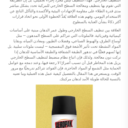
التنظيف الخارجي
. فهذا التنظيف ليس مجرَّد إجراء تجميلي، بل إن الطريقة
التي تقوم بها بتنظيف ومعالجة السطح الخارجي للمركبة تحدد بشكل مباشر
مدى قدرة الطلاء على مقاومة الإجهادات البيئية والأكسدة والتآكل الناتج عن
الاستخدام اليومي. وفهم هذه العلاقة يُعَدُّ الخطوة الأولى نحو اتخاذ قرارات
أكثر ذكاءً بشأن العناية بالسطوح.
العلاقة بين تنظيف السطح الخارجي وطول عمر الدهان مبنية على أساسات
كيميائية وفيزيائية. فالملوثات التي تتراكم على السطح المدهون — مثل
أوساخ الطرق، والهبوط الصناعي، وفضلات الطيور، ومعادن المياه، وبقايا
المواد النشطة تحت تأثير الأشعة فوق البنفسجية — ليست ملوثات سلبية. بل
إنها تُسهم فعليًّا في تدهور الطبقة الشفافة والطبقة الأساسية للدهان إذا
تركت دون معالجة. ولذلك فإن اتباع نظام منضبط لتنظيف السطح الخارجي
يزيل هذه المخاطر قبل أن تسبب أضرارًا لا رجعة فيها، وعند دمجه مع عوامل
الحماية مثل الشمع أو المواد الحاجزة، فإن الفوائد تتراكم تدريجيًّا مع مرور
الوقت. ويستعرض هذا المقال بالتفصيل كيفية عمل هذه العملية وما تعنيه
بالنسبة للحالة طويلة الأمد لدهان مركبتك.