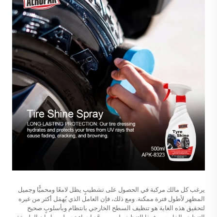
يرغب كل مالك مركبة في الحصول على تشطيبٍ يظل لامعًا ومحميًّا وجميل
المظهر لأطول فترة ممكنة. ومع ذلك، فإن العامل الذي يُهمَل أكثر من غيره
لتحقيق هذه الغاية هو تنظيف السطح الخارجي بانتظام وبأسلوبٍ صحيح