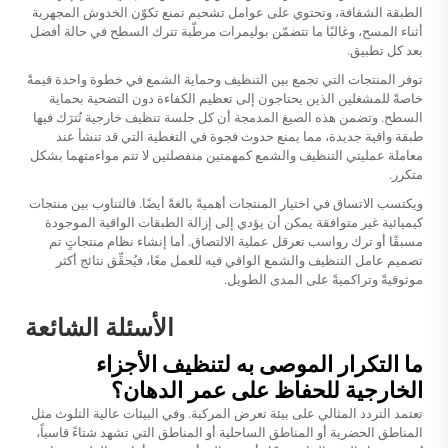
الطبقة الشفافة، وتحتوي على عوامل تشحيم تمنع تكوّن الخدوش المجهرية
أثناء المسح، وغالبًا ما تتضمّن بوليمرات مرطّبة تترك السطح في حالة أفضل
بعد كل تطبيق.
توفر المنتجات التي تجمع بين التنظيف وحماية الشمع في خطوة واحدة قيمةً
خاصةً للمشغلين الذين يحتاجون إلى تعظيم الكفاءة دون التضحية بحماية
السطح. وتضمن هذه الصيغ المدمجة أن كل جلسة تنظيف خارجية تُترَك فيها
طبقة واقية جديدة، مما يمنع حدوث فجوة في التغطية التي قد تنشأ عند
معاملة عمليتي التنظيف والشمع كمهمتين منفصلتين لا تتم مواءمتهما بشكل
متكرر.
ويكتسب الاتساق في اختيار المنتجات أهميةً بالغةً أيضًا. فالتناوب بين منتجات
كيميائية غير متوافقة يمكن أن يؤدي إلى إزالة الطبقات الواقية الموجودة
مسبقًا أو ترك رواسب تعرقل عملية الالتصاق. أما إنشاء نظام منتجاتٍ تم
تصميم عامل التنظيف والشمع الواقي فيه للعمل معًا، فيُحقِّق نتائج أكثر
موثوقيةً وتراكميةً على المدى الطويل.
الأسئلة الشائعة
ما التكرار الموصى به لتنظيف الأجزاء
الخارجية للحفاظ على عمر الدهان؟
تعتمد التردد المثالي على بيئة تعرض المركبة. وفي البيئات عالية التلوث مثل
المناطق الحضرية أو المناطق الساحلية أو المناطق التي تشهد شتاءً قاسياً،