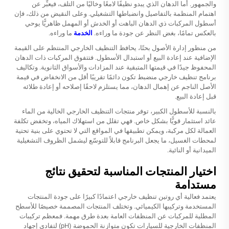
والجمهور. أما الدهان الذي يبدو نظيفًا لامعًا وخاليًا من التلف، فيعبِّر عن
اهتمام المنظمة بالتفاصيل وانضباطها التشغيلي. وعلى النقيض من ذلك، فإن
أسطول المركبات ذي الدهان الباهت أو الخدش أو المهمل ظاهريًّا يوحي
بالعكس تمامًا، بغض النظر عن جودة ما وراءه.
الخدمة
ما وراءه.
من منظور إدارة الأصول بحتًا، يحافظ التنظيف الخارجي المنتظم على القيمة
الإضافية عند إعادة البيع أو استبدال الأسطول. فتتفوق المركبات ذات الدهان
المحفوظ جيدًا في قيمتها المتبقية عند المزادات والأسواق الثانوية. وتكاليف
برنامج تنظيف خارجي منضبط تكون دائمًا تقريبًا أقل من الانخفاض في قيمة
الأصل الناجم عن إهمال الدهان، مما يستلزم لاحقًا إصلاحه أو إعادة طلائه
قبل إعادة البيع.
بالنسبة للأسطول الكبير، توفر منتجات التنظيف الخارجي الخالية من الماء
عائد استثمار قويًّا بشكل خاص. فهي تقلل من استهلاك المياه، وتخفض تكلفة
العمالة لكل مركبة، ويمكن تطبيقها في المواقع التي لا تحتوي على بنية تحتية
لمحطات الغسيل، ما يجعل البرنامج قابلاً للتوسّع ليشمل الظروف التشغيلية
الميدانية أو النائية.
اختيار المنتجات المناسبة لتحقيق نتائج
مستدامة
يعتمد فعالية أي روتين تنظيف خارجي اعتمادًا كبيرًا على جودة المنتجات
المستخدمة وتركيبها الكيميائي. وتختلف المنتجات المصممة خصيصًا للأسطح
المطلية للمركبات عن المنظفات العامة بعدة طرق مهمة. فمعظم تركيبات
المنظفات الخارجية للسيارات تكون متوازنة الحموضة (pH) لتفادي إجهاد