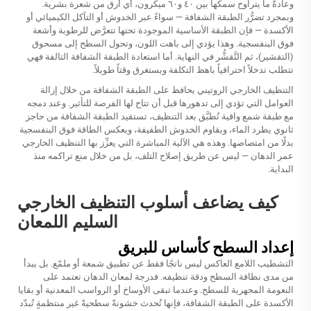
وعادةً ما يتراوح سمكها بين ٤٠ و٦٠ ميكرون، أي أرق من شعرة بشرية.
وبمجرد تضرُّر الطبقة الشفافة — سواءً عبر الخدوش أو التآكل الكيميائي أو
الأكسدة — فإن الطبقة الأساسية الموجودة تحتها تتعرَّض للرطوبة وأشعة
فوق البنفسجية. وهذا يؤدي إلى باهت اللون، وتحول السطح إلى مسحوق
(التقشير)، ثم التَّقشُّر في النهاية. أما استعادة الطبقة الشفافة التالفة فهي
تتطلب تدخلاً احترافياً باهظ التكلفة ويستغرق وقتاً طويلاً.
التنظيف الخارجي الروتيني يحافظ على الطبقة الشفافة من خلال إزالة
العوامل التي تؤدي إلى تدهورها قبل أن تتاح لها الفرصة للتأثير. وعند دمجه
مع طبقة شمع واقية تُطبَّق بعد التنظيف، تستفيد الطبقة الشفافة من حاجز
ثانوي يطرد الماء، ويقاوم الخدوش الطفيفة، ويعكس الطاقة فوق البنفسجية
بدلًا من امتصاصها. وهذه هي الآلية المباشرة التي يعزِّز بها التنظيف الخارجي
عمر الدهان — ليس عن طريق إصلاح التلف، بل من خلال منع تراكمه منذ
البداية.
كيف يضاعف أسلوب التنظيف الخارجي
السليم اللمعان
إعداد السطح كأساس للبريق
التشطيب اللامع العاكس ليس ناتجًا فقط عن تطبيق شمعة أو ملمّع. بل يبدأ
من مدى نظافة السطح ودقة تنظيفه. فدرجة لمعان الدهان تعتمد على
النعومة المجهرية للسطح. وعندما تبقى الأوساخ أو الرواسب المعدنية أو بقايا
الأكسدة على الطبقة الشفافة، فإنها تُحدث خشونةً سطحيةً غير منتظمةٍ تُبدّد