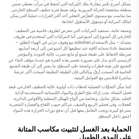
بشكل أسرع بكثير مقارنةً بتلك المُركبة التي تُحفظ في مرآب مغطى ضمن
منطقة منخفضة الحركة المرورية. ويُعد ضبط فترة تنظيف السطح الخارجي
بما يتناسب مع مستوى التعرُّض الفعلي أحد أكثر القرارات عمليةً التي يمكن
لمالك المركبة أو مسؤول الأسطول اتخاذها.
وبصفة عامة، تستفيد المركبات التي تتعرض لظروف قاسية من التنظيف
الخارجي كل أسبوع إلى أسبوعين. أما المركبات التي تُستخدم في ظروف
معتدلة — مثل الاستخدام suburban مع وقوف جزئي في الهواء الطلق —
فتحتفظ عادةً بحماية كافية عند تنظيفها كل أسبوعين إلى أربعة أسابيع،
شريطة الحفاظ على طبقة شمع أو مانع تسرب عالية الجودة. والمؤشر
الرئيسي الذي يدل على ضرورة تقصير هذه الفترة هو عندما يتوقف الماء عن
التجمع على هيئة قطرات واضحة على السطح، ما يشير إلى أن طبقة الشمع
الحامية قد أصبحت أرقّ، وبالتالي فإن الطبقة النظيفة أصبحت أكثر عرضةً
مباشرةً للتلامس مع العوامل البيئية.
كما تمثِّل التحوُّلات الفصلية لحظات ذات أولوية عالية للتنظيف الخارجي. فبعد
فصل الشتاء، يجب إزالة ملح الطرق والمواد الكيميائية المستخدمة لإذابة
الجليد بشكلٍ شامل، وبخاصة من ألواح الهيكل السفلية والأقواس الدائرية
للعجلات. وفي فصلي الربيع والصيف، تتراكم حبوب اللقاح والعصارة الشجرية
بسرعةٍ كبيرة، ويجب التعامل معها قبل أن تدفع دورات الحرارة هذه المواد
أعمق داخل السطح.
الحماية بعد الغسل لتثبيت مكاسب المتانة
على المدى الطويل