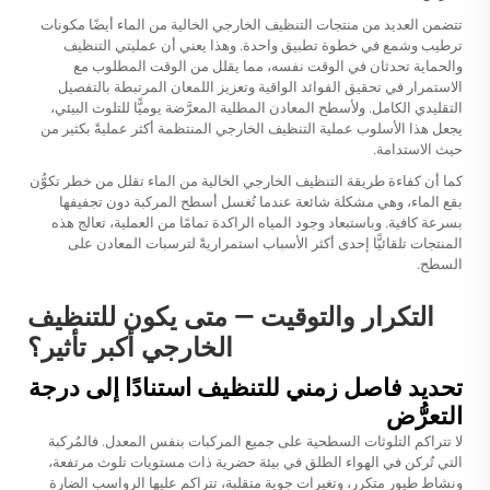
تتضمن العديد من منتجات التنظيف الخارجي الخالية من الماء أيضًا مكونات
ترطيب وشمع في خطوة تطبيق واحدة. وهذا يعني أن عمليتي التنظيف
والحماية تحدثان في الوقت نفسه، مما يقلل من الوقت المطلوب مع
الاستمرار في تحقيق الفوائد الواقية وتعزيز اللمعان المرتبطة بالتفصيل
التقليدي الكامل. ولأسطح المعادن المطلية المعرَّضة يوميًّا للتلوث البيئي،
يجعل هذا الأسلوب عملية التنظيف الخارجي المنتظمة أكثر عمليةً بكثير من
حيث الاستدامة.
كما أن كفاءة طريقة التنظيف الخارجي الخالية من الماء تقلل من خطر تكوُّن
بقع الماء، وهي مشكلة شائعة عندما تُغسل أسطح المركبة دون تجفيفها
بسرعة كافية. وباستبعاد وجود المياه الراكدة تمامًا من العملية، تعالج هذه
المنتجات تلقائيًّا إحدى أكثر الأسباب استمراريةً لترسبات المعادن على
السطح.
التكرار والتوقيت — متى يكون للتنظيف
الخارجي أكبر تأثير؟
تحديد فاصل زمني للتنظيف استنادًا إلى درجة
التعرُّض
لا تتراكم التلوثات السطحية على جميع المركبات بنفس المعدل. فالمُركبة
التي تُركن في الهواء الطلق في بيئة حضرية ذات مستويات تلوث مرتفعة،
ونشاط طيور متكرر، وتغيرات جوية متقلبة، تتراكم عليها الرواسب الضارة