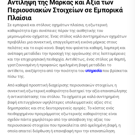
Αντίληψη της Μάρκας και Αξία των
Περιουσιακών Στοιχείων σε Εμπορικά
Πλαίσια
Σε εμπορικά και στόλους οχημάτων πλαίσια, η εξωτερική
καθαριότητα έχει συνέπειες πέραν της αισθητικής του
μεμονωμένου οχήματος. Ένας στόλος καλά συντηρημένων οχημάτων
προβάλλει μια συνεκτική, επαγγελματική εικόνα μάρκας στους
πελάτες και το ευρύ κοινό. Βαφή που φαίνεται καθαρή, λαμπερή και
ανέπαφη μεταδίδει την προσοχή της οργάνωσης στις λεπτομέρειες
και την επιχειρησιακή πειθαρχία. Αντιθέτως, ένας στόλος με θαμπή,
γρατζουνισμένη ή προφανώς αμελημένη βαφή μεταδίδει το
αντίθετο, ανεξάρτητα από την ποιότητα του
υπηρεσία
που βρίσκεται
πίσω της.
Από καθαρά προοπτική διαχείρισης περιουσιακών στοιχείων, η
συνεκτική εξωτερική καθαριότητα διατηρεί την αξία επαναπώλησης
ή αντικατάστασης του στόλου. Τα οχήματα με καλά συντηρημένη
βαφή επιτυγχάνουν υψηλότερες υπολειμματικές αξίες στις
δημοπρασίες και στις δευτερογενείς αγορές. Το κόστος ενός
πειθαρχημένου προγράμματος εξωτερικής καθαριότητας είναι
σχεδόν πάντα χαμηλότερο από την απόσβεση της αξίας του
περιουσιακού στοιχείου που προκαλείται από αμελημένη βαφή, η
οποία απαιτεί διόρθωση ή επαναβαφή πριν την επαναπώληση.