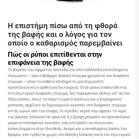
Η επιστήμη πίσω από τη φθορά
της βαφής και ο λόγος για τον
οποίο ο καθαρισμός παρεμβαίνει
Πώς οι ρύποι επιτίθενται στην
επιφάνεια της βαφής
Το βερνίκι του οχήματος αποτελείται από πολλαπλά επικολλημένα
στρώματα — πρωτοβάψιμο, βασικό στρώμα χρώματος και διαφανές
στρώμα — όπου το καθένα εξυπηρετεί μια ξεχωριστή
προστατευτική ή αισθητική λειτουργία. Όταν ρύποι εναποτίθενται
στο εξωτερικό διαφανές στρώμα, δεν παραμένουν απλώς επ’ αυτού.
Οξέα ουσίες, όπως τα περιττώματα πουλιών και η βιομηχανική
ρύπανση, αρχίζουν να δημιουργούν εγκοπές στο διαφανές στρώμα
εντός ωρών από την επαφή. Οι κηλίδες νερού που αφήνει το νερό
της βρύσης (πλούσιο σε ορυκτά) ή η βροχή μπορούν να προκαλέσουν
μικρο-εντοπισμένες εγκοπές, εάν επιτραπεί να στεγνώσει
επανειλημμένα στην ίδια θέση. Ακόμη και η συνηθισμένη λάσπη του
δρόμου, εάν τρίβεται χωρίς κατάλληλη λίπανση κατά τον εξωτερικό