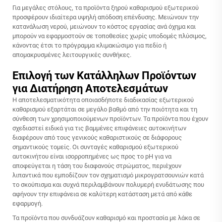
Για μεγάλες στόλους, τα προϊόντα ξηρού καθαρισμού εξωτερικού
προσφέρουν ιδιαίτερα υψηλή απόδοση επένδυσης. Μειώνουν την
κατανάλωση νερού, μειώνουν το κόστος εργασίας ανά όχημα και
μπορούν να εφαρμοστούν σε τοποθεσίες χωρίς υποδομές πλύσιμος,
κάνοντας έτσι το πρόγραμμα κλιμακώσιμο για πεδίο ή
απομακρυσμένες λειτουργικές συνθήκες.
Επιλογή των Κατάλληλων Προϊόντων
για Διατήρηση Αποτελεσμάτων
Η αποτελεσματικότητα οποιασδήποτε διαδικασίας εξωτερικού
καθαρισμού εξαρτάται σε μεγάλο βαθμό από την ποιότητα και τη
σύνθεση των χρησιμοποιούμενων προϊόντων. Τα προϊόντα που έχουν
σχεδιαστεί ειδικά για τις βαμμένες επιφάνειες αυτοκινήτων
διαφέρουν από τους γενικούς καθαριστικούς σε διάφορους
σημαντικούς τομείς. Οι συνταγές καθαρισμού εξωτερικού
αυτοκινήτου είναι ισορροπημένες ως προς το pH για να
αποφεύγεται η τάση του διαφανούς στρώματος, περιέχουν
λιπαντικά που εμποδίζουν τον σχηματισμό μικρογρατσουνιών κατά
το σκούπισμα και συχνά περιλαμβάνουν πολυμερή ενυδάτωσης που
αφήνουν την επιφάνεια σε καλύτερη κατάσταση μετά από κάθε
εφαρμογή.
Τα προϊόντα που συνδυάζουν καθαρισμό και προστασία με λάκα σε