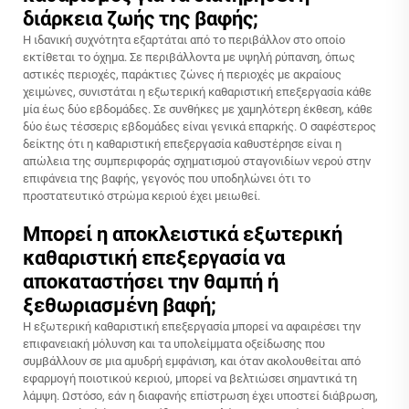
διάρκεια ζωής της βαφής;
Η ιδανική συχνότητα εξαρτάται από το περιβάλλον στο οποίο
εκτίθεται το όχημα. Σε περιβάλλοντα με υψηλή ρύπανση, όπως
αστικές περιοχές, παράκτιες ζώνες ή περιοχές με ακραίους
χειμώνες, συνιστάται η εξωτερική καθαριστική επεξεργασία κάθε
μία έως δύο εβδομάδες. Σε συνθήκες με χαμηλότερη έκθεση, κάθε
δύο έως τέσσερις εβδομάδες είναι γενικά επαρκής. Ο σαφέστερος
δείκτης ότι η καθαριστική επεξεργασία καθυστέρησε είναι η
απώλεια της συμπεριφοράς σχηματισμού σταγονιδίων νερού στην
επιφάνεια της βαφής, γεγονός που υποδηλώνει ότι το
προστατευτικό στρώμα κεριού έχει μειωθεί.
Μπορεί η αποκλειστικά εξωτερική
καθαριστική επεξεργασία να
αποκαταστήσει την θαμπή ή
ξεθωριασμένη βαφή;
Η εξωτερική καθαριστική επεξεργασία μπορεί να αφαιρέσει την
επιφανειακή μόλυνση και τα υπολείμματα οξείδωσης που
συμβάλλουν σε μια αμυδρή εμφάνιση, και όταν ακολουθείται από
εφαρμογή ποιοτικού κεριού, μπορεί να βελτιώσει σημαντικά τη
λάμψη. Ωστόσο, εάν η διαφανής επίστρωση έχει υποστεί διάβρωση,