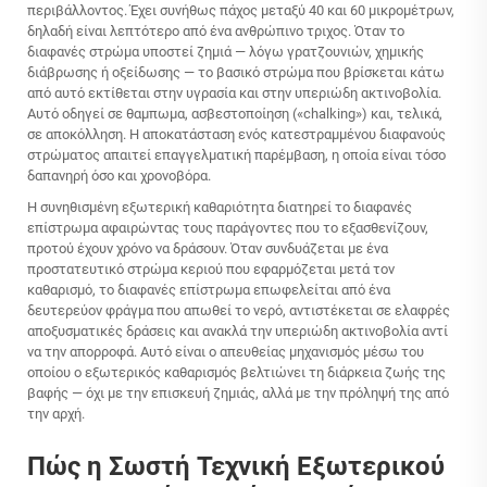
περιβάλλοντος. Έχει συνήθως πάχος μεταξύ 40 και 60 μικρομέτρων,
δηλαδή είναι λεπτότερο από ένα ανθρώπινο τριχος. Όταν το
διαφανές στρώμα υποστεί ζημιά — λόγω γρατζουνιών, χημικής
διάβρωσης ή οξείδωσης — το βασικό στρώμα που βρίσκεται κάτω
από αυτό εκτίθεται στην υγρασία και στην υπεριώδη ακτινοβολία.
Αυτό οδηγεί σε θαμπωμα, ασβεστοποίηση («chalking») και, τελικά,
σε αποκόλληση. Η αποκατάσταση ενός κατεστραμμένου διαφανούς
στρώματος απαιτεί επαγγελματική παρέμβαση, η οποία είναι τόσο
δαπανηρή όσο και χρονοβόρα.
Η συνηθισμένη εξωτερική καθαριότητα διατηρεί το διαφανές
επίστρωμα αφαιρώντας τους παράγοντες που το εξασθενίζουν,
προτού έχουν χρόνο να δράσουν. Όταν συνδυάζεται με ένα
προστατευτικό στρώμα κεριού που εφαρμόζεται μετά τον
καθαρισμό, το διαφανές επίστρωμα επωφελείται από ένα
δευτερεύον φράγμα που απωθεί το νερό, αντιστέκεται σε ελαφρές
αποξυσματικές δράσεις και ανακλά την υπεριώδη ακτινοβολία αντί
να την απορροφά. Αυτό είναι ο απευθείας μηχανισμός μέσω του
οποίου ο εξωτερικός καθαρισμός βελτιώνει τη διάρκεια ζωής της
βαφής — όχι με την επισκευή ζημιάς, αλλά με την πρόληψή της από
την αρχή.
Πώς η Σωστή Τεχνική Εξωτερικού