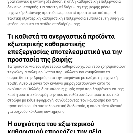
γρατζουνιές ή έντονη οξείδωση, η απλή καθαριστική επεξεργασία
δεν είναι επαρκής. Θα απαιτηθεί διόρθωση της βαφής μέσω
μηχανικής λείανσης προτού εφαρμοστεί προστατευτικό κερί. Η
τακτική εξωτερική καθαριστική επεξεργασία εμποδίζει τη βαφή να
φτάσει σε αυτό το στάδιο αποδιάρθρωσης.
Τι καθιστά τα ανεργαστικά προϊόντα
εξωτερικής καθαριστικής
επεξεργασίας αποτελεσματικά για την
προστασία της βαφής;
Τα προϊόντα για τον εξωτερικό καθαρισμό χωρίς νερό χρησιμοποιούν
τεχνολογία πολυμερών που περιβάλλουν και ανυψώνουν τα
σωματίδια της βρομιάς από την επιφάνεια με ελάχιστη μηχανική
τριβή. Αυτό μειώνει τον κίνδυνο μικρογρατσουνιών κατά το
σκούπισμα. Πολλές διατυπώσεις χωρίς νερό περιλαμβάνουν επίσης
κερί ή συστατικά σφράγισης που καταθέτουν ένα προστατευτικό
στρώμα με κάθε εφαρμογή, συνδυάζοντας τον καθαρισμό και την
προστασία σε μία αποτελεσματική διαδικασία, η οποία είναι ιδανική
για συχνούς κύκλους συντήρησης.
Η συχνότητα του εξωτερικού
καθαρισμού επηρεάζει την αξία