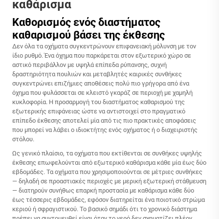
καθάρισμα
Καθορισμός ενός διαστήματος
καθαρισμού βάσει της έκθεσης
Δεν όλα τα οχήματα συγκεντρώνουν επιφανειακή μόλυνση με τον
ίδιο ρυθμό. Ένα όχημα που παρκάρεται στον εξωτερικό χώρο σε
αστικό περιβάλλον με υψηλά επίπεδα ρύπανσης, συχνή
δραστηριότητα πουλιών και μεταβλητές καιρικές συνθήκες
συγκεντρώνει επιζήμιες αποθέσεις πολύ πιο γρήγορα από ένα
όχημα που φυλάσσεται σε κλειστό γκαράζ σε περιοχή με χαμηλή
κυκλοφορία. Η προσαρμογή του διαστήματος καθαρισμού της
εξωτερικής επιφάνειας ώστε να αντιστοιχεί στο πραγματικό
επίπεδο έκθεσης αποτελεί μία από τις πιο πρακτικές αποφάσεις
που μπορεί να λάβει ο ιδιοκτήτης ενός οχήματος ή ο διαχειριστής
στόλου.
Ως γενικό πλαίσιο, τα οχήματα που εκτίθενται σε συνθήκες υψηλής
έκθεσης επωφελούνται από εξωτερικό καθάρισμα κάθε μία έως δύο
εβδομάδες. Τα οχήματα που χρησιμοποιούνται σε μέτριες συνθήκες
— δηλαδή σε προαστιακές περιοχές με μερική εξωτερική στάθμευση
— διατηρούν συνήθως επαρκή προστασία με καθάρισμα κάθε δύο
έως τέσσερις εβδομάδες, εφόσον διατηρείται ένα ποιοτικό στρώμα
κεριού ή σφραγιστικού. Το βασικό σημάδι ότι το χρονικό διάστημα
πρέπει να συντομευθεί είναι όταν το νερό δεν σχηματίζει πλέον