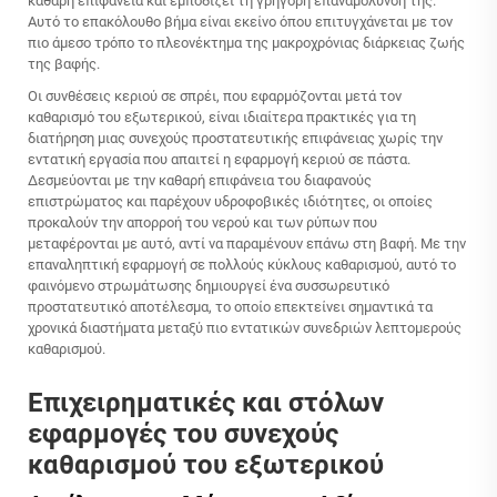
καθαρή επιφάνεια και εμποδίζει τη γρήγορη επαναμόλυνσή της.
Αυτό το επακόλουθο βήμα είναι εκείνο όπου επιτυγχάνεται με τον
πιο άμεσο τρόπο το πλεονέκτημα της μακροχρόνιας διάρκειας ζωής
της βαφής.
Οι συνθέσεις κεριού σε σπρέι, που εφαρμόζονται μετά τον
καθαρισμό του εξωτερικού, είναι ιδιαίτερα πρακτικές για τη
διατήρηση μιας συνεχούς προστατευτικής επιφάνειας χωρίς την
εντατική εργασία που απαιτεί η εφαρμογή κεριού σε πάστα.
Δεσμεύονται με την καθαρή επιφάνεια του διαφανούς
επιστρώματος και παρέχουν υδροφοβικές ιδιότητες, οι οποίες
προκαλούν την απορροή του νερού και των ρύπων που
μεταφέρονται με αυτό, αντί να παραμένουν επάνω στη βαφή. Με την
επαναληπτική εφαρμογή σε πολλούς κύκλους καθαρισμού, αυτό το
φαινόμενο στρωμάτωσης δημιουργεί ένα συσσωρευτικό
προστατευτικό αποτέλεσμα, το οποίο επεκτείνει σημαντικά τα
χρονικά διαστήματα μεταξύ πιο εντατικών συνεδριών λεπτομερούς
καθαρισμού.
Επιχειρηματικές και στόλων
εφαρμογές του συνεχούς
καθαρισμού του εξωτερικού