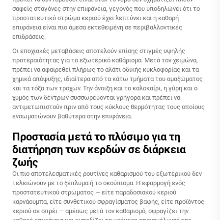
σαφείς σταγόνες στην επιφάνεια, γεγονός που υποδηλώνει ότι το
προστατευτικό στρώμα κεριού έχει λεπτύνει και η καθαρή
επιφάνεια είναι πιο άμεσα εκτεθειμένη σε περιβαλλοντικές
επιδράσεις.
Οι εποχιακές μεταβάσεις αποτελούν επίσης στιγμές υψηλής
προτεραιότητας για το εξωτερικό καθάρισμα. Μετά τον χειμώνα,
πρέπει να αφαιρεθεί πλήρως το αλάτι οδικής κυκλοφορίας και τα
χημικά απόψυξης, ιδιαίτερα από τα κάτω τμήματα του αμαξώματος
και τα τόξα των τροχών. Την άνοιξη και το καλοκαίρι, η γύρη και ο
χυμός των δέντρων συσσωρεύονται γρήγορα και πρέπει να
αντιμετωπιστούν πριν από τους κύκλους θερμότητας τους οποίους
ενσωματώνουν βαθύτερα στην επιφάνεια.
Προστασία μετά το πλύσιμο για τη
διατήρηση των κερδών σε διάρκεια
ζωής
Οι πιο αποτελεσματικές ρουτίνες καθαρισμού του εξωτερικού δεν
τελειώνουν με το ξέπλυμα ή το σκούπισμα. Η εφαρμογή ενός
προστατευτικού στρώματος — είτε παραδοσιακού κεριού
καρνάουμπα, είτε συνθετικού σφραγίσματος βαφής, είτε προϊόντος
κεριού σε σπρέι — αμέσως μετά τον καθαρισμό, σφραγίζει την