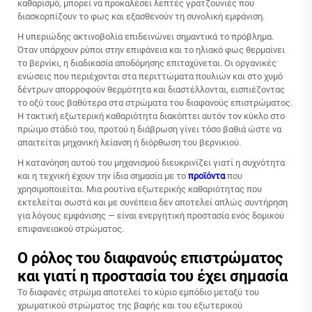
καθαρισμό, μπορεί να προκαλέσει λεπτές γρατζουνιές που
διασκορπίζουν το φως και εξασθενούν τη συνολική εμφάνιση.
Η υπεριώδης ακτινοβολία επιδεινώνει σημαντικά το πρόβλημα.
Όταν υπάρχουν ρύποι στην επιφάνεια και το ηλιακό φως θερμαίνει
το βερνίκι, η διαδικασία αποδόμησης επιταχύνεται. Οι οργανικές
ενώσεις που περιέχονται στα περιττώματα πουλιών και στο χυμό
δέντρων απορροφούν θερμότητα και διαστέλλονται, εισπιέζοντας
το οξύ τους βαθύτερα στα στρώματα του διαφανούς επιστρώματος.
Η τακτική εξωτερική καθαριότητα διακόπτει αυτόν τον κύκλο στο
πρώιμο στάδιό του, προτού η διάβρωση γίνει τόσο βαθιά ώστε να
απαιτείται μηχανική λείανση ή διόρθωση του βερνικιού.
Η κατανόηση αυτού του μηχανισμού διευκρινίζει γιατί η συχνότητα
και η τεχνική έχουν την ίδια σημασία με το
προϊόντα
που
χρησιμοποιείται. Μια ρουτίνα εξωτερικής καθαριότητας που
εκτελείται σωστά και με συνέπεια δεν αποτελεί απλώς συντήρηση
για λόγους εμφάνισης — είναι ενεργητική προστασία ενός δομικού
επιφανειακού στρώματος.
Ο ρόλος του διαφανούς επιστρώματος
και γιατί η προστασία του έχει σημασία
Το διαφανές στρώμα αποτελεί το κύριο εμπόδιο μεταξύ του
χρωματικού στρώματος της βαφής και του εξωτερικού