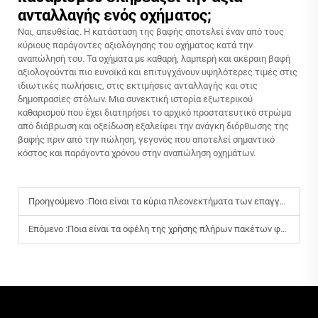
ανταλλαγής ενός οχήματος;
Ναι, απευθείας. Η κατάσταση της βαφής αποτελεί έναν από τους
κύριους παράγοντες αξιολόγησης του οχήματος κατά την
αναπώλησή του. Τα οχήματα με καθαρή, λαμπερή και ακέραιη βαφή
αξιολογούνται πιο ευνοϊκά και επιτυγχάνουν υψηλότερες τιμές στις
ιδιωτικές πωλήσεις, στις εκτιμήσεις ανταλλαγής και στις
δημοπρασίες στόλων. Μια συνεκτική ιστορία εξωτερικού
καθαρισμού που έχει διατηρήσει το αρχικό προστατευτικό στρώμα
από διάβρωση και οξείδωση εξαλείφει την ανάγκη διόρθωσης της
βαφής πριν από την πώληση, γεγονός που αποτελεί σημαντικό
κόστος και παράγοντα χρόνου στην αναπώληση οχημάτων.
Προηγούμενο :
Ποια είναι τα κύρια πλεονεκτήματα των επαγγελματικών λύσεων καθαρισμού εξωτερικών επιφανειών;
Επόμενο :
Ποια είναι τα οφέλη της χρήσης πλήρων πακέτων φροντίδας για την πλήρη συντήρηση του οχήματος;