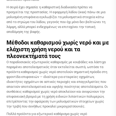
Η σειρά έχει σημασία: η καθαριστική διαδικασία πρέπει να
προηγείται της προστασίας. Η εφαρμογή λάδου (wax) πάνω σε μια
μολυσμένη επιφάνεια εγκλωβίζει τα μολυσματικά στοιχεία κάτω
από το στρώμα του λάδου, γεγονός που όχι μόνο δεν βελτιώνει τη
λάμψη, αλλά μπορεί ενδεχομένως να επιταχύνει την τοπική
αποδόμηση της βαφής.
Μέθοδοι καθαρισμού χωρίς νερό και με
ελάχιστη χρήση νερού και τα
πλεονεκτήματά τους
Ο παραδοσιακός εξωτερικός καθαρισμός με κουβάδες και λάστιχα
παραμένει αποτελεσματικός όταν εκτελείται σωστά, ωστόσο τα
προϊόντα καθαρισμού χωρίς νερό αποτελούν σημαντική πρόοδο στη
φροντίδα επιφανειών — ιδιαίτερα για εταιρείες οχημάτων,
ιδιοκτήτες οχημάτων σε αστικές περιοχές και επαγγελματίες που
απαιτούν αποτελεσματικά και υψηλής ποιότητας αποτελέσματα. Οι
συνθέσεις καθαρισμού χωρίς νερό αποκλείουν και ανυψώνουν την
επιφανειακή βρομιά με τη χρήση ειδικών λιπαντικών πολυμερών,
επιτρέποντας την αφαίρεση των μολυσματικών στοιχείων χωρίς
την τριβή που συνήθως προκαλεί μικρογρατσουνιές.
Πολλά προϊόντα για εξωτερικό καθάρισμα χωρίς νερό