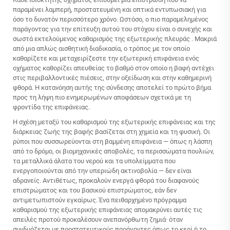
παραμένει λαμπερή, προστατευμένη και οπτικά εντυπωσιακή για
όσο το δυνατόν περισσότερο χρόνο. Ωστόσο, ο πιο παραμελημένος
παράγοντας για την επίτευξη αυτού του στόχου είναι ο συνεχής και
σωστά εκτελούμενος
καθαρισμός της εξωτερικής πλευράς
. Μακριά
από μια απλώς αισθητική διαδικασία, ο τρόπος με τον οποίο
καθαρίζετε και μεταχειρίζεστε την εξωτερική επιφάνεια ενός
οχήματος καθορίζει απευθείας το βαθμό στον οποίο η βαφή αντέχει
στις περιβαλλοντικές πιέσεις, στην οξείδωση και στην καθημερινή
φθορά. Η κατανόηση αυτής της σύνδεσης αποτελεί το πρώτο βήμα
προς τη λήψη πιο ενημερωμένων αποφάσεων σχετικά με τη
φροντίδα της επιφάνειας.
Η σχέση μεταξύ του καθαρισμού της εξωτερικής επιφάνειας και της
διάρκειας ζωής της βαφής βασίζεται στη χημεία και τη φυσική. Οι
ρύποι που συσσωρεύονται στη βαμμένη επιφάνεια — όπως η λάσπη
από το δρόμο, οι βιομηχανικές αποβολές, τα περισσώματα πουλιών,
τα μεταλλικά άλατα του νερού και τα υπολείμματα που
ενεργοποιούνται από την υπεριώδη ακτινοβολία — δεν είναι
αδρανείς. Αντιθέτως, προκαλούν ενεργά φθορά του διαφανούς
επιστρώματος και του βασικού επιστρώματος, εάν δεν
αντιμετωπιστούν εγκαίρως. Ένα πειθαρχημένο πρόγραμμα
καθαρισμού της εξωτερικής επιφάνειας απομακρύνει αυτές τις
απειλές προτού προκαλέσουν ανεπανόρθωτη ζημιά· όταν
συνδυάζεται με προστατευτικούς παράγοντες όπως το κερί ή το