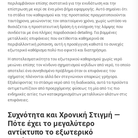
περιλαμβάνουν επίσης συστατικά για την ενυδάτωση και την
επίστρωση με κερί σε ένα μόνο βήμα εφαρμογής. Αυτό σημαίνει ότι
τα στάδια του καθαρισμού και της προστασίας πραγματοποιούνται
ταυτόχρονα, μειώνοντας τον απαιτούμενο χρόνο, χωρίς ωστόσο να
θυσιάζεται η προστατευτική δράση ή η ενίσχυση της λάμψης που
συνδέεται με ένα πλήρες παραδοσιακό detailing. Για βαμμένες
μεταλλικές επιφάνειες που εκτίθενται καθημερινά σε
περιβαλλοντική ρύπανση, αυτή η προσέγγιση καθιστά το συνεχές
εξωτερικό καθάρισμα πολύ πιο εφικτό και διατηρήσιμο.
Η αποτελεσματικότητα του εξωτερικού καθαρισμού χωρίς νερό
μειώνει επίσης τον κίνδυνο σχηματισμού κηλίδων από νερό, το οποίο
αποτελεί ένα συνηθισμένο πρόβλημα όταν οι επιφάνειες του
οχήματος πλένονται αλλά δεν στεγνώνουν επαρκώς γρήγορα.
Εξαλείφοντας το στάσιμο νερό από τη διαδικασία, αυτά τα προϊόντα
αντιμετωπίζουν από προερχόμενης φύσεως τη μία από τις πιο
ενδημικές αιτίες των κατακρημνισμάτων μεταλλικών αλάτων στις
επιφάνειες.
Συχνότητα και Χρονική Στιγμή —
Πότε έχει το μεγαλύτερο
αντίκτυπο το εξωτερικό