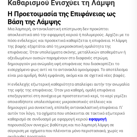
Καθαρισμού Ενισχύει τη Λάμψη
Η Προετοιμασία της Επιφάνειας ως
Βάση της Λάμψης
Μια λαμπερή, αντανακλαστική επίστρωση δεν προκύπτει
αποκλειστικά από την εφαρμογή κεριού ή πολυμερούς. Αρχίζει με το
πόσο ενδελεχώς και προσεκτικά καθαρίζεται η επιφάνεια. Η λάμψη
της βαφής εξαρτάται από τη μικροσκοπική ομαλότητα της
επιφάνειας. Όταν υπολείμματα σκόνης, μεταλλικών αποθεμάτων ή
οξειδωμένων ουσιών παραμένουν στο διαφανές στρώμα,
δημιουργούν μια ανώμαλη υφή επιφάνειας που διασκορπίζει το
εισερχόμενο φως αντί να το αντανακλά ομοιόμορφα. Το αποτέλεσμα
είναι μια αμυδρή, θολή εμφάνιση, ακόμα και σε σχετικά νέες βαφές.
Η ενδελεχής εξωτερική καθαριότητα απαλείφει αυτήν την ανωμαλία
της υφής της επιφάνειας. Όταν μια καθαρή, ομαλή επιφάνεια
επεξεργαστεί στη συνέχεια με προστατευτικό κερί, το κερί γεμίζει
οποιεσδήποτε υπολειπόμενες μικροσκοπικές ατέλειες και
δημιουργεί μια συνεκτική, επίπεδη αντανακλαστική επιφάνεια. Γι’
αυτόν τον λόγο, τα οχήματα που υπόκεινται σε τακτικό εξωτερικό
καθαρισμό σε συνδυασμό με εφαρμογή κεριού
εφαρμογή
παρουσιάζουν συνεχώς βαθύτερη και πιο λαμπερή λάμψη σε
σύγκριση με οχήματα που πλένονται μόνο περιστασιακά, χωρίς να
ακολουθεί προστασία.