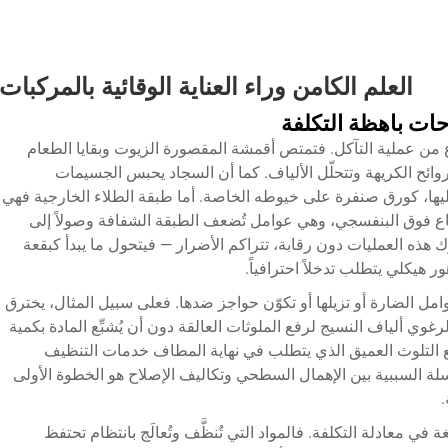
العلم الكامن وراء العناية الوقائية بالمركبات
ات باهظة التكلفة
من عملية التآكل. فتمتص أقمشة المقصورة الزيوت وبقايا الطعام
روائح الكريهة وتتحلّل الألياف. كما أن السجاد يحبس الجسيمات
يها، كورق صنفرة على خيوطه الخاصة. أما طبقة الطلاء الخارجية فهي
 فوق البنفسجي، وهي عوامل تُضعف الطبقة الشفافة وصولاً إلى
ك هذه العمليات دون رقابة، تتراكم الأضرار — فيتحول ما يبدأ كبقعة
 هيكلي يتطلب تدخلاً احترافياً.
عوامل الضارة أو تزيلها أو تكوّن حواجز ضدها. فعلى سبيل المثال، يخترق
وي ألياف النسيج لرفع الملوثات العالقة دون أن يُشبِّع المادة بكمية
نع التلوث العميق الذي يتطلب في نهاية المطاف خدمات التنظيف
سلة السببية بين الإهمال السطحي وتكاليف الإصلاح هو الخطوة الأولى
.
ي معادلة التكلفة. فالمواد التي تُنظَّف وتُعالَج بانتظام تحتفظ