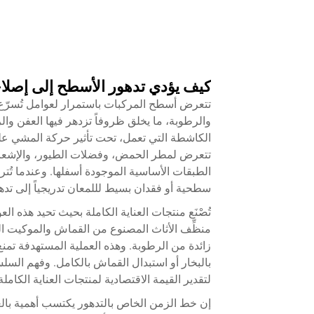
كيف يؤدي تدهور الأسطح إلى إصلاح
تتعرض أسطح المركبات باستمرار لعوامل تُسرّع 
والرطوبة، ما يخلق ظروفاً تزدهر فيها العفن وال
الكاشطة التي تعمل، تحت تأثير حركة المشي عل
تتعرض لمطر الحمض، وفضلات الطيور، والإشعاع
الطبقات الأساسية الموجودة أسفلها. وعندما تُتر
سطحية أو فقدان بسيط لللمعان تدريجياً إلى تدهور
تُصْنَع منتجات العناية الكاملة بحيث تحيد هذه ال
منظِّف الأثاث المصنوع من القماش والموكيت الرغ
زائدة من الرطوبة. وهذه العملية المستهدفة تم
بالبخار أو استبدال القماش بالكامل. وفهم السل
لتقدير القيمة الاقتصادية لمنتجات العناية الكاملة
إن خط الزمن الخاص بالتدهور يكتسب أهمية بالغة ف