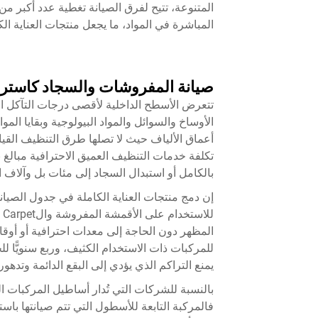
المتنوعة، تتيح لفرق الصيانة تغطية عدد أكبر من
المباشرة في المواد، ما يجعل منتجات العناية الك
صيانة المفروشات والسجاد كاسترات
تتعرض الأسطح الداخلية لأقصى درجات التآكل المس
الأوساخ والسوائل والمواد البيولوجية وبقايا الموا
أعماق الألياف حيث لا تصلها طرق التنظيف القياسية.
تكلفة خدمات التنظيف العميق الاحترافية مبالغ 
بالكامل أو استبدال السجاد إلى مئات بل وآلاف 
إن دمج منتجات العناية الكاملة في جدول الصيان
ل
المظهر دون الحاجة إلى معدات احترافية أو أوق
للمركبات ذات الاستخدام الكثيف، وربع سنويًّا لل
يمنع التراكم الذي يؤدي إلى البقع الدائمة وتدهور 
بالنسبة للشركات التي تُدار أساطيل المركبات التا
فالمركبة التابعة للأسطول التي تتم صيانتها باس