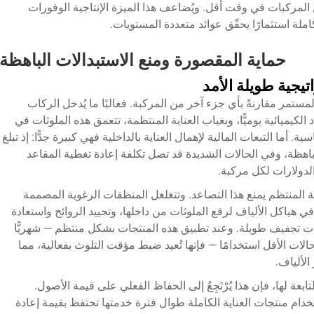
 المركبات في وقت أقل. ويُضاعف هذا الميزة الإنتاجية الوفورات
املة استثمارًا يحقّق عوائد متعددة المستويات.
حماية المقصورة ومنع الاستبدالات الباهظة
يجية طويلة الأمد
تمر مقارنةً بأي جزء آخر من المركبة. فغالبًا ما يُدخل الركاب
د الكيميائية يوميًّا، وبغياب العناية المنتظمة، تتعمق هذه الملوثات في
 أما التبعات المالية لإهمال العناية بالداخلية فهي كبيرة جدًّا: إذ تبلغ
باهظة، وفي الحالات الشديدة قد تصل تكلفة إعادة تغطية المقاعد
الدولارات لكل مركبة.
ة المنتظم يمنع هذا التصاعد. وتتغلغل المنظفات الرغوية المصممة
لاستخدام على الأقمشة المفروشة والCarpet في هياكل الألياف لرفع الملوثات من داخلها، وتحييد الروائح واستعادة
ات تجفيف طويلة. وعند تطبيق هذه المنتجات بشكل منتظم — شهريًّا
حالات الأقل استخدامًا — فإنها تُعيد ضبط مؤقت التلوث بفعالية، مما
الألياف.
بعة لها، فإن هذا يُرْتَجِعُ إلى الحفاظ الفعلي على قيمة الأصول.
تخدام منتجات العناية الكاملة طوال فترة خدمتها تحتفظ بقيمة إعادة