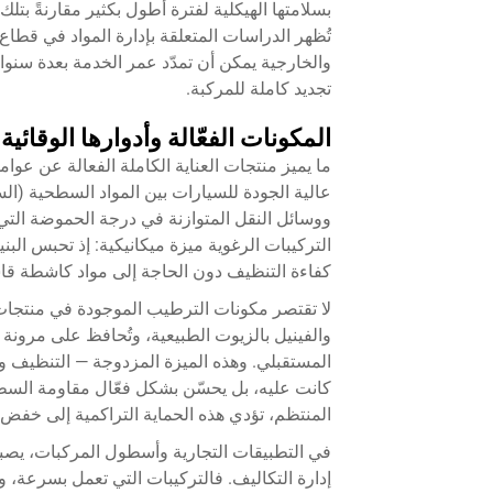
بسلامتها الهيكلية لفترة أطول بكثير مقارنةً بت
تُظهر الدراسات المتعلقة بإدارة المواد في قطاع
والخارجية يمكن أن تمدّد عمر الخدمة بعدة سنوا
تجديد كاملة للمركبة.
المكونات الفعّالة وأدوارها الوقائية
ما يميز منتجات العناية الكاملة الفعالة عن عوامل
عالية الجودة للسيارات بين المواد السطحية (ال
ووسائل النقل المتوازنة في درجة الحموضة الت
التركيبات الرغوية ميزة ميكانيكية: إذ تحبس الب
كفاءة التنظيف دون الحاجة إلى مواد كاشطة قا
لا تقتصر مكونات الترطيب الموجودة في منتجات ا
والفينيل بالزيوت الطبيعية، وتُحافظ على مرونة 
المستقبلي. وهذه الميزة المزدوجة — التنظيف و
كانت عليه، بل يحسّن بشكل فعّال مقاومة السطح 
المنتظم، تؤدي هذه الحماية التراكمية إلى خفض
في التطبيقات التجارية وأسطول المركبات، يصبح ا
إدارة التكاليف. فالتركيبات التي تعمل بسرعة، و