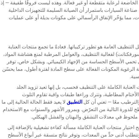
لك الخاضعة لرعاية متقطعة أو غير فعالة. وهذه ليست فروقًا طفيفة — إذ
 صناعة السيارات باستمرار أن الصيانة السليمة للتجهيزات الداخلية
ت، مما يؤخّر الإنفاق الرأسمالي على مكونات بديلة أو على عمليات
 التنظيف العامة هو تطور تركيباتها. فعادةً ما تجمع منتجات العناية
سورفكتانت) لفعالية التنظيف، والعوامل المرطبة لمنع هشاشة المواد،
ي تحمي الأسطح الحساسة من الإجهاد الكيميائي. وبشكل خاص، توفر
نية الرغوية المكونات الفعالة على سطح المادة لفترة أطول، مما يحسّن
سية.
لعناية الكاملة على التنظيف فحسب، بل إنها تعيد تزويد الجلد
الأختام المطاطية، وتترك وراءها طبقات واقية تقاوم التلوث
الترطيب معًا — تعني أن كل
التطبيق
لا يعيد فقط الحالة الحالية إلى ما
للدورة التالية من التعرّض. وبمرور الأشهر والسنوات مع الاستخدام
 ملحوظ في معدلات التشقق والبهتان والفشل الهيكلي.
ختيار منتجات العناية الكاملة مسألة كفاءة تشغيلية بالإضافة إلى
تتطلب أدنى حدٍّ من المعدات، وتوفر نتائج متسقة عبر أنواع الأسطح