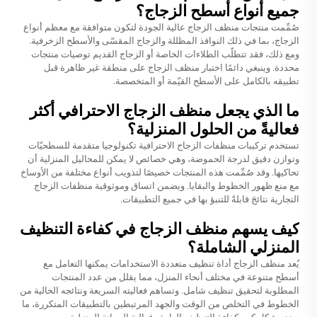
جميع أنواع أسطح الزجاج؟
صُمِّمت منتجات منظف الزجاج عالية الجودة لتكون متوافقة مع معظم أنواع
الزجاج، بما في ذلك النوافذ المظللة والزجاج المقسّى والأسطح الزخرفية.
ومع ذلك، فقد تتطلّب الطلاءات الخاصة أو الزجاج القديم توصيات منتجات
محددة. وينبغي دائمًا اختبار منظف الزجاج على منطقة غير ظاهرة قبل
تطبيقه بالكامل على الأسطح القيّمة أو المتخصصة.
ما الذي يجعل منظف الزجاج الاحترافي أكثر
فعاليةً من الحلول المنزلية؟
تستخدم تركيبات منظفات الزجاج الاحترافية تكنولوجيا متقدمة للسطحيّات
وتوازن دقيق لدرجة الحموضة، وهي خصائص لا يمكن للمحاليل المنزلية أن
تحاكيها. وقد صُمِّمت هذه المنتجات خصيصًا لتذويب أنواع مختلفة من الأوساخ
مع منع ظهور الخطوط والبقايا. ويضمن اتساق وموثوقية منظفات الزجاج
التجارية نتائجَ قابلةً للتنبؤ بها في جميع التطبيقات.
كيف يسهم منظف الزجاج في كفاءة التنظيف
المنزلي الشاملة؟
يُعد منظف الزجاج أداة تنظيف متعددة الاستخدامات يمكنها التعامل مع
أسطح متنوعة في مختلف أنحاء المنزل، مما يقلل من عدد المنتجات
المطلوبة لتحقيق تنظيف شامل. وتساهم فعاليته السريعة ونتائجه الخالية من
الخطوط في التخلص من الوقت والجهد المرتبطين بالتطبيقات المتكررة، ما