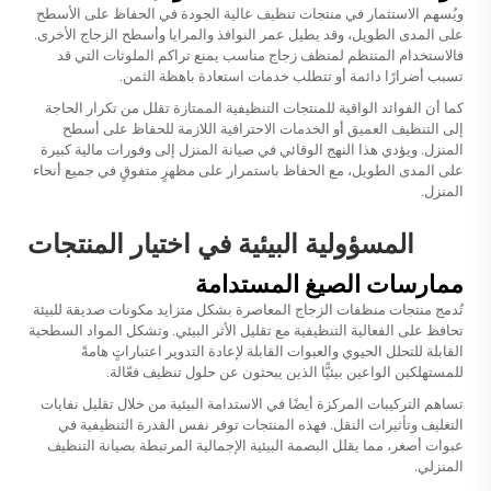
ويُسهم الاستثمار في منتجات تنظيف عالية الجودة في الحفاظ على الأسطح
على المدى الطويل، وقد يطيل عمر النوافذ والمرايا وأسطح الزجاج الأخرى.
فالاستخدام المنتظم لمنظف زجاج مناسب يمنع تراكم الملوثات التي قد
تسبب أضرارًا دائمة أو تتطلب خدمات استعادة باهظة الثمن.
كما أن الفوائد الواقية للمنتجات التنظيفية الممتازة تقلل من تكرار الحاجة
إلى التنظيف العميق أو الخدمات الاحترافية اللازمة للحفاظ على أسطح
المنزل. ويؤدي هذا النهج الوقائي في صيانة المنزل إلى وفورات مالية كبيرة
على المدى الطويل، مع الحفاظ باستمرار على مظهرٍ متفوقٍ في جميع أنحاء
المنزل.
المسؤولية البيئية في اختيار المنتجات
ممارسات الصيغ المستدامة
تُدمج منتجات منظفات الزجاج المعاصرة بشكل متزايد مكونات صديقة للبيئة
تحافظ على الفعالية التنظيفية مع تقليل الأثر البيئي. وتشكل المواد السطحية
القابلة للتحلل الحيوي والعبوات القابلة لإعادة التدوير اعتباراتٍ هامةً
للمستهلكين الواعين بيئيًّا الذين يبحثون عن حلول تنظيف فعّالة.
تساهم التركيبات المركزة أيضًا في الاستدامة البيئية من خلال تقليل نفايات
التغليف وتأثيرات النقل. فهذه المنتجات توفر نفس القدرة التنظيفية في
عبوات أصغر، مما يقلل البصمة البيئية الإجمالية المرتبطة بصيانة التنظيف
المنزلي.