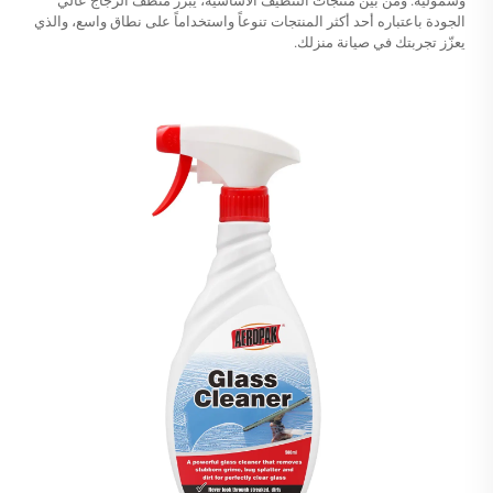
وشموليةً. ومن بين منتجات التنظيف الأساسية، يبرز منظّف الزجاج عالي
الجودة باعتباره أحد أكثر المنتجات تنوعاً واستخداماً على نطاق واسع، والذي
يعزّز تجربتك في صيانة منزلك.