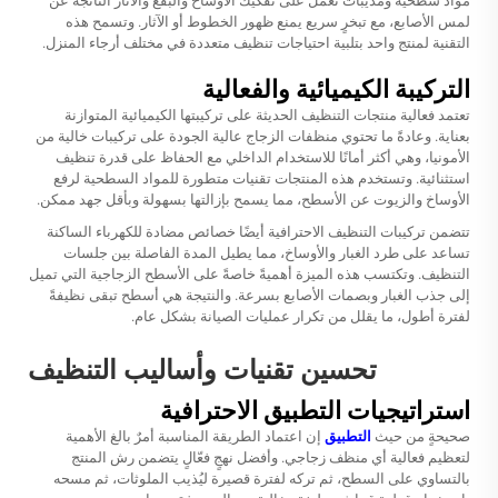
مواد سطحية ومذيبات تعمل على تفكيك الأوساخ والبقع والآثار الناتجة عن
لمس الأصابع، مع تبخرٍ سريع يمنع ظهور الخطوط أو الآثار. وتسمح هذه
التقنية لمنتج واحد بتلبية احتياجات تنظيف متعددة في مختلف أرجاء المنزل.
التركيبة الكيميائية والفعالية
تعتمد فعالية منتجات التنظيف الحديثة على تركيبتها الكيميائية المتوازنة
بعناية. وعادةً ما تحتوي منظفات الزجاج عالية الجودة على تركيبات خالية من
الأمونيا، وهي أكثر أمانًا للاستخدام الداخلي مع الحفاظ على قدرة تنظيف
استثنائية. وتستخدم هذه المنتجات تقنيات متطورة للمواد السطحية لرفع
الأوساخ والزيوت عن الأسطح، مما يسمح بإزالتها بسهولة وبأقل جهد ممكن.
تتضمن تركيبات التنظيف الاحترافية أيضًا خصائص مضادة للكهرباء الساكنة
تساعد على طرد الغبار والأوساخ، مما يطيل المدة الفاصلة بين جلسات
التنظيف. وتكتسب هذه الميزة أهميةً خاصةً على الأسطح الزجاجية التي تميل
إلى جذب الغبار وبصمات الأصابع بسرعة. والنتيجة هي أسطح تبقى نظيفةً
لفترة أطول، ما يقلل من تكرار عمليات الصيانة بشكل عام.
تحسين تقنيات وأساليب التنظيف
استراتيجيات التطبيق الاحترافية
صحيحةٍ من حيث
التطبيق
إن اعتماد الطريقة المناسبة أمرٌ بالغ الأهمية
لتعظيم فعالية أي منظف زجاجي. وأفضل نهجٍ فعّالٍ يتضمن رش المنتج
بالتساوي على السطح، ثم تركه لفترة قصيرة ليُذيب الملوثات، ثم مسحه