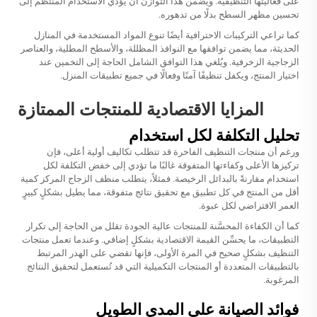
على فعاليتها التنظيفية. ويضمن هذا التوازن أن يؤدي الاستخدام المنتظم إلى
تحسين مظهر السطح بدلًا من تدهوره.
كما تراعي التركيبات الاحترافية أيضًا تنوع المواد المستخدمة في المنازل
الحديثة، مما يضمن توافقها مع النوافذ المظللة، والأسطح المطلية، والعناصر
الزجاجية الزخرفية. ويُلغي هذا التوافق الشامل الحاجة إلى التخمين عند
اختيار المنتج، ويكفل تنظيفًا آمنًا وفعالًا في جميع تطبيقات المنزل.
المزايا الاقتصادية للمنتجات الممتازة
تحليل التكلفة لكل استخدام
ورغم أن منتجات التنظيف الفاخرة قد تتطلب تكاليف أولية أعلى، فإن
تركيزها الأعلى وكفاءتها المتفوقة غالبًا ما تؤدي إلى خفض التكلفة لكل
استخدام مقارنةً بالبدائل الرخيصة. فمثلاً، يتطلب منظف الزجاج المركز كمية
أقل من المنتج في كل تطبيق مع تحقيق نتائج متفوقة، مما يطيل بشكلٍ كبيرٍ
العمر الافتراضي لكل عبوة.
كما أن الكفاءة المحسَّنة للمنتجات عالية الجودة تقلل من الحاجة إلى تكرار
التطبيقات، ما يحسِّن القيمة الاقتصادية بشكلٍ إضافي. وعندما تعمل منتجات
التنظيف بشكلٍ صحيح في المرة الأولى، فإنها تقضي على الهدر المرتبط
بالتطبيقات المتعددة أو المنتجات التكميلية التي قد تُستعمل لتحقيق النتائج
المرغوبة.
فوائد الصيانة على المدى الطويل