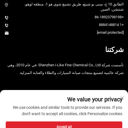
الطابق 10 ج، مبنى بو شينغ، طريق تشينغ شوي هو 1، منطقة لوهو،
شنتشن، الصين
+86-18923798198
+1 8884148814
[email protected]
شركتنا
تأسست شركة Shenzhen i-Like Fine Chemical Co., Ltd. في عام 2010، وهي
شركة عالمية لتصنيع منتجات صيانة السيارات والطلاء والعناية المنزلية.
We value your privacy
We use cookies and similar tools to provide our services. If you
don't want to accept all cookies, click Personalize cookies.
حقوق الت COPYRIGHT © 2026 شنتشن i-Like للصناعات الكيميائية الدقيقة
المحدودة. جميع الحقوق محفوظة. -
سياسة الخصوصية
Accept all