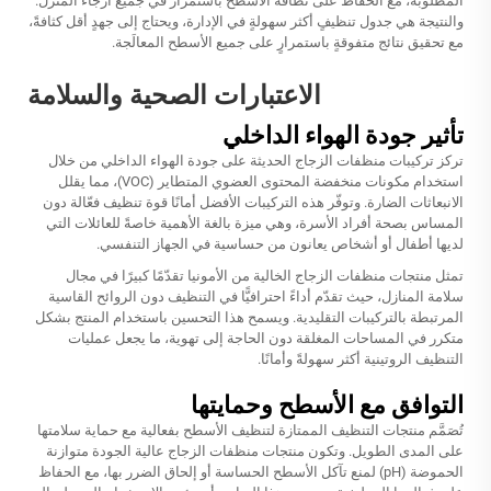
المطلوبة، مع الحفاظ على نظافة الأسطح باستمرار في جميع أرجاء المنزل.
والنتيجة هي جدول تنظيفٍ أكثر سهولةٍ في الإدارة، ويحتاج إلى جهدٍ أقل كثافةً،
مع تحقيق نتائج متفوقةٍ باستمرارٍ على جميع الأسطح المعالَجة.
الاعتبارات الصحية والسلامة
تأثير جودة الهواء الداخلي
تركز تركيبات منظفات الزجاج الحديثة على جودة الهواء الداخلي من خلال
استخدام مكونات منخفضة المحتوى العضوي المتطاير (VOC)، مما يقلل
الانبعاثات الضارة. وتوفّر هذه التركيبات الأفضل أمانًا قوة تنظيف فعّالة دون
المساس بصحة أفراد الأسرة، وهي ميزة بالغة الأهمية خاصةً للعائلات التي
لديها أطفال أو أشخاص يعانون من حساسية في الجهاز التنفسي.
تمثل منتجات منظفات الزجاج الخالية من الأمونيا تقدّمًا كبيرًا في مجال
سلامة المنازل، حيث تقدّم أداءً احترافيًّا في التنظيف دون الروائح القاسية
المرتبطة بالتركيبات التقليدية. ويسمح هذا التحسين باستخدام المنتج بشكل
متكرر في المساحات المغلقة دون الحاجة إلى تهوية، ما يجعل عمليات
التنظيف الروتينية أكثر سهولةً وأمانًا.
التوافق مع الأسطح وحمايتها
تُصَمَّم منتجات التنظيف الممتازة لتنظيف الأسطح بفعالية مع حماية سلامتها
على المدى الطويل. وتكون منتجات منظفات الزجاج عالية الجودة متوازنة
الحموضة (pH) لمنع تآكل الأسطح الحساسة أو إلحاق الضرر بها، مع الحفاظ