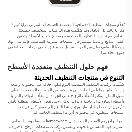
تُقدِّم منتجات التنظيف الاحترافية المصمَّمة للاستخدام المنزلي مزايا كبيرةً
مقارنةً بالبدائل العامة. وقد صُمِّمت هذه التركيبات المتخصصة خصيصًا
للتعامل مع تحديات التنظيف المحددة، مع ضمان حماية الأسطح وتحقيق
أفضل النتائج. وعندما تستثمر في المنتجات المنزلية المناسبة، فإنك تبني نهجًا
منهجيًّا للتنظيف يقلل من الجهد المبذول مع تحقيق أقصى درجات الفعالية في
جميع أنحاء منزلك.
فهم حلول التنظيف متعددة الأسطح
التنوع في منتجات التنظيف الحديثة
صُمِّمت تركيبات التنظيف المتقدمة اليوم لتكون فعَّالة على مجموعة واسعة
من الأسطح، مما يلغي الحاجة إلى عدد كبير من المنتجات المتخصصة. فعلى
سبيل المثال، يمكن لمُنظِّف الزجاج عالي الجودة أن ينظِّف النوافذ والمرايا
وأسطح الطاولات الزجاجية وأبواب الدُّش وحتى بعض الأسطح المطلية بأمانٍ
تامٍّ دون ترك خطوط أو بقايا. ويؤدي هذا التنوُّع إلى خفضٍ كبيرٍ في عدد
المنتجات المطلوبة في مجموعة أدوات التنظيف الخاصة بك.
تتيح التوافق مع الأسطح المتعددة لل homeowners تبسيط روتين التنظيف
المنزلي دون المساس بالجودة. وتتضمن تركيبات منظفات الزجاج الاحترافية