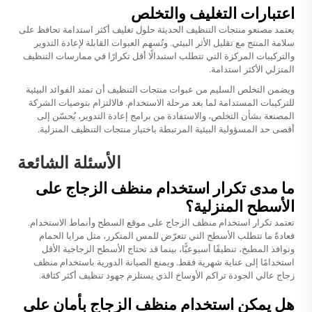
اعتبارات التغليف والتخلص
يعتمد مصنعو منتجات التنظيف الحديثة حلول تغليف أكثر استدامة تحافظ على
سلامة المنتج مع تقليل الأثر البيئي. وتُسهم العبوات القابلة لإعادة التدوير
والتركيبات المركزة التي تتطلب استبدالًا أقل تكرارًا في ممارسات التنظيف
المنزلي الأكثر استدامة.
ويضمن التخلص السليم من عبوات منتجات التنظيف أن تمتد الفوائد البيئية
للتركيبات المستدامة لما بعد مرحلة الاستخدام. فالالتزام بتوصيات الشركة
المصنعة بشأن التخلص، والاستفادة من برامج إعادة التدوير، يُحسّن إلى
أقصى حد المسؤولية البيئية المرتبطة باختيار منتجات التنظيف المنزلية.
الأسئلة الشائعة
ما مدى تكرار استخدام منظف الزجاج على
الأسطح المنزلية؟
تعتمد تكرار استخدام منظف الزجاج على موقع السطح وأنماط الاستخدام.
فعادةً ما تتطلب الأسطح التي تتعرّض للمس المتكرر، مثل مرايا الحمام
ونوافذ المطبخ، تنظيفًا أسبوعيًّا، بينما قد تحتاج الأسطح الزجاجية الأقل
استخدامًا إلى عناية شهرية فقط. ويمنع الصيانة الدورية باستخدام منظف
زجاج عالي الجودة تراكم الأوساخ الذي يستلزم جهود تنظيف أكثر كثافة.
هل يمكن استخدام منظف الزجاج بأمان على