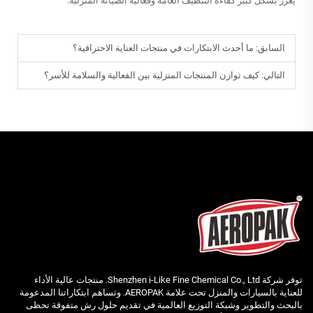
يعزز بشكل كبير كفاءة التنظيف العامة وفعالية الصيانة المنزلية.
السابق:
ما أحدث الابتكارات في منتجات العناية الاحترافية؟
التالي:
كيف توازن المنتجات المنزلية بين الفعالية والسلامة للأسر؟
توفر شركة Shenzhen i-Like Fine Chemical Co., Ltd. منتجات عالية الأداء
للعناية بالسيارات والمنزل تحت علامة AEROPAK. وتساهم ابتكاراتنا المدعومة
بالبحث والتطوير وشبكة التوزيع العالمية في تقديم حلول رش متفوقة تحظى