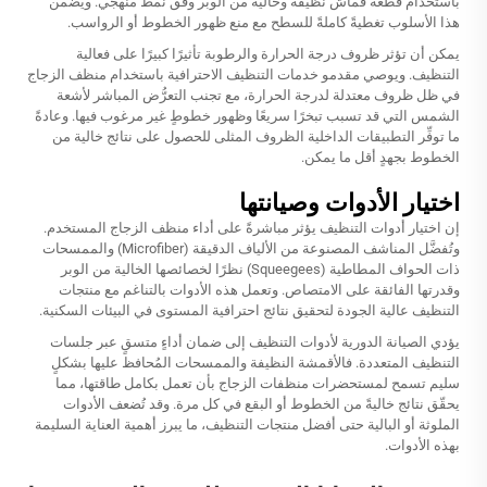
باستخدام قطعة قماش نظيفة وخالية من الوبر وفق نمط منهجي. ويضمن
هذا الأسلوب تغطيةً كاملةً للسطح مع منع ظهور الخطوط أو الرواسب.
يمكن أن تؤثر ظروف درجة الحرارة والرطوبة تأثيرًا كبيرًا على فعالية
التنظيف. ويوصي مقدمو خدمات التنظيف الاحترافية باستخدام منظف الزجاج
في ظل ظروف معتدلة لدرجة الحرارة، مع تجنب التعرُّض المباشر لأشعة
الشمس التي قد تسبب تبخرًا سريعًا وظهور خطوطٍ غير مرغوب فيها. وعادةً
ما توفِّر التطبيقات الداخلية الظروف المثلى للحصول على نتائج خالية من
الخطوط بجهدٍ أقل ما يمكن.
اختيار الأدوات وصيانتها
إن اختيار أدوات التنظيف يؤثر مباشرةً على أداء منظف الزجاج المستخدم.
وتُفضَّل المناشف المصنوعة من الألياف الدقيقة (Microfiber) والممسحات
ذات الحواف المطاطية (Squeegees) نظرًا لخصائصها الخالية من الوبر
وقدرتها الفائقة على الامتصاص. وتعمل هذه الأدوات بالتناغم مع منتجات
التنظيف عالية الجودة لتحقيق نتائج احترافية المستوى في البيئات السكنية.
يؤدي الصيانة الدورية لأدوات التنظيف إلى ضمان أداءٍ متسقٍ عبر جلسات
التنظيف المتعددة. فالأقمشة النظيفة والممسحات المُحافظ عليها بشكلٍ
سليم تسمح لمستحضرات منظفات الزجاج بأن تعمل بكامل طاقتها، مما
يحقّق نتائج خاليةً من الخطوط أو البقع في كل مرة. وقد تُضعف الأدوات
الملوثة أو البالية حتى أفضل منتجات التنظيف، ما يبرز أهمية العناية السليمة
بهذه الأدوات.