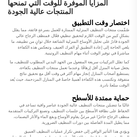
المزايا الموفرة للوقت التي تمنحها
المنتجات عالية الجودة
اختصار وقت التطبيق
صُمِّمت منتجات التنظيف المنزلية الممتازة للعمل بسرعةٍ فائقة، مما يقلل
بشكلٍ كبيرٍ من الوقت اللازم لتحقيق تنظيفٍ فعّال. فمنظف الزجاج عالي
الجودة قادرٌ على تحليل الأوساخ المنزلية الشائعة خلال ثوانٍ من تطبيقه، ما
يلغي الحاجة إلى إعادة التطبيق أو الفرك العنيف. وتنعكس هذه الكفاءة
مباشرةً في توفير الوقت أثناء مهام التنظيف الروتينية.
كما تقلل التركيبات سريعة المفعول من الجهد البدني المطلوب للتنظيف، ما
يجعل صيانة المنزل أقل إرهاقًا. وعندما تعمل منتجات التنظيف بكفاءة،
يستطيع أصحاب المنازل إنجاز مهام أكثر في وقت أقل مع تحقيق نتائج
متفوقة. وتكتسب هذه الكفاءة أهميةً خاصةً في المنازل المزدحمة، حيث يُعد
الوقت سلعةً نادرة.
حماية ممتدة للأسطح
غالبًا ما تتضمّن منتجات التنظيف عالية الجودة عناصر واقية تساعد في
الحفاظ على نظافة الأسطح بين جلسات التنظيف. وتصنع التركيبات المتقدمة
منظف الزجاج
حاجزًا غير مرئيٍّ يقاوم الأوساخ وبقع الماء والآثار البصمات،
مما يطيل المدة الفاصلة بين دورات التنظيف الضرورية.
ويؤدي هذا التأثير الواقي إلى خفض تكرار عمليات التنظيف العميق