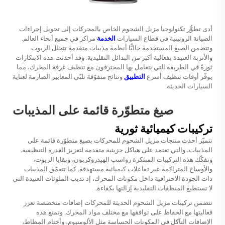
أدى تطوُّر تكنولوجيا مزيل الشحوم الخاص بالمحركات إلى تحويل إجراءات
الصيانة الروتينية في قطاع السيارات
الخدمة
مراكز في جميع أنحاء العالم.
وتتضمن الصيغ المستخدمة حاليًّا أنظمة مذيبات متقدمة تتخلل الزيوت
والأتربة العنيدة بفعالية أكبر من البدائل التقليدية. وقد أحدثت هذه الابتكارات
ثورةً في الطريقة التي يتعامل بها المحترفون مع تنظيف غرفة المحرك، مما
يوفّر أوقات تنظيف أسرع
التطبيق
ونتائج متفوّقة تلبّي المعايير الصارمة لعناية
السيارات الحديثة.
صيغ متطوّرة قائمة على المذيبات
تركيبات كيميائية ثورية
تتميّز أحدث منتجات مزيل الشحوم للمحركات بصيغ متطوّرة قائمة على
المذيبات، والتي تعتمد على هياكل جزيئية متقدمة لتعزيز القدرة التنظيفية.
وتفكّك هذه التركيبات المبتكرة رواسب الهيدروكربون، وبقايا الزيوت،
والأوساخ المتراكمة عبر تفاعلات كيميائية مستهدفة. كما تتعمّق المذيبات
ذات الجودة الاحترافية داخل مكونات المحرك، إذ تذيب الملوثات العنيدة التي
لا تستطيع المنظفات التقليدية إزالتها بكفاءة.
تتضمن تركيبات مزيل الشحوم الحديثة للمحركات إضافات متخصصة تعزز
فعاليتها مع الحفاظ على توافقها مع مختلف مواد المحرك. وتمنع هذه
الإضافات التآكل في المكونات الحساسة مثل الألومنيوم، وأختام المطاط،