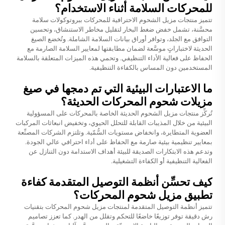
للمحركات السلامة أثناء الاستخدام؟
تتميز منتجات مزيل الشحوم الاحترافية للمحركات ببروتوكولات سلامة
محسَّنة، تشمل خفض ضغط البخار لتقليل مخاطر الاستنشاق، وتحسين
التوافق مع الجلد، وتوافر أوراق بيانات السلامة الشاملة. وتُخضع الصيغ
الحديثة لاختباراتٍ موسَّعة لضمان مطابقتها لمعايير السلامة الصارمة مع
الحفاظ على فعالية الأداء التنظيفي. وتحمي هذه الميزات المتعلقة بالسلامة
المستخدمين دون المساس بالكفاءة التنظيفية.
ما الاعتبارات البيئية التي تم دمجها في صيغ
مزيلات شحوم المحركات الحديثة؟
تُركِّز منتجات مزيل الشحوم الحديثة الخاصة بالمحركات على المسؤولية
البيئية من خلال المذيبات القابلة للتحلل الحيوي، وتخفيض انبعاثات المركبات
العضوية المتطايرة، وانخفاض مستويات السُّمّية. وتلتزم الشركات المصنِّعة
بمعايير تنظيمية بيئية صارمة مع الحفاظ على أداء احترافي عالي الجودة.
وتدعم هذه الابتكارات الصديقة للبيئة أهداف الاستدامة دون التنازل عن
الفعالية التنظيفية أو الكفاءة التشغيلية.
كيف تحسِّن أنظمة التوصيل المتقدمة كفاءة
تطبيق مزيل شحوم المحركات؟
تتميز أنظمة التوصيل المتقدمة لمنتجات مزيل شحوم المحركات بتقنيات
رش دقيقة توفر توزيعًا خاضعًا للتحكم وتقلل من الهدر. كما تعزز تصاميم