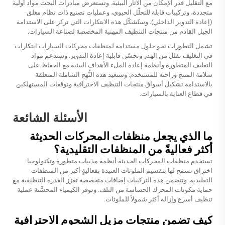
مع التقليل قدر الإمكان من الآثار البيئية. وتستعرض مبادرات البحث مواد أولية
متجددة، وتركيبات قابلة للتحلّل الحيوي، وعمليات تصنيع ذات نظام مغلق
(إعادة التدوير الداخلي). وستُشكّل هذه الابتكارات التي تركز على الاستدامة
الجيل القادم من منتجات التنظيف المهنية المخصصة لصناعة السيارات.
تشمل التطورات نحو حلول مستدامة لمنظفات محركات السيارات ابتكارات
في التغليف تقلل من الهدر وتحسّن قابلية إعادة التدوير. وستدعم مواد
التغليف المتطورة وأنظمة إعادة الملء الأهداف البيئية مع الحفاظ على
سلامة المنتج وراحته للمستخدم. وستعيد هذه النُّهج الشاملة المتعلقة
بالاستدامة تشكيل أسواق منتجات التنظيف الاحترافية وتوقعات المستهلكين
في قطاع العناية بالسيارات.
الأسئلة الشائعة
ما الذي يجعل منظفات المحركات الحديثة
أكثر فعاليةً من المنظفات التقليدية؟
تستخدم منظفات المحركات الحديثة أنظمة مذيبات متطورة وتكنولوجيا
اختراق تسمح لها بتقسيم الملوثات العنيدة بفعاليةٍ أكبر من المنظفات
التقليدية. وتتضمن هذه التركيبات إضافات متخصصة تعزز القدرة التنظيفية مع
حماية مكونات المحرك الحساسة من التلف. وتوفر الكيمياء المحسَّنة عملية
تنظيف أسرع وإزالة أكثر شمولاً للملوثات.
كيف تضمن منتجات مزيل الشحوم الاحترافية