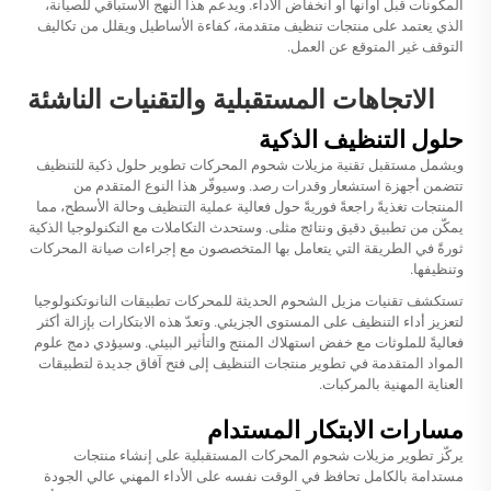
المكونات قبل أوانها أو انخفاض الأداء. ويدعم هذا النهج الاستباقي للصيانة،
الذي يعتمد على منتجات تنظيف متقدمة، كفاءة الأساطيل ويقلل من تكاليف
التوقف غير المتوقع عن العمل.
الاتجاهات المستقبلية والتقنيات الناشئة
حلول التنظيف الذكية
ويشمل مستقبل تقنية مزيلات شحوم المحركات تطوير حلول ذكية للتنظيف
تتضمن أجهزة استشعار وقدرات رصد. وسيوفّر هذا النوع المتقدم من
المنتجات تغذيةً راجعةً فوريةً حول فعالية عملية التنظيف وحالة الأسطح، مما
يمكّن من تطبيق دقيق ونتائج مثلى. وستحدث التكاملات مع التكنولوجيا الذكية
ثورةً في الطريقة التي يتعامل بها المتخصصون مع إجراءات صيانة المحركات
وتنظيفها.
تستكشف تقنيات مزيل الشحوم الحديثة للمحركات تطبيقات النانوتكنولوجيا
لتعزيز أداء التنظيف على المستوى الجزيئي. وتعدّ هذه الابتكارات بإزالة أكثر
فعاليةً للملوثات مع خفض استهلاك المنتج والتأثير البيئي. وسيؤدي دمج علوم
المواد المتقدمة في تطوير منتجات التنظيف إلى فتح آفاق جديدة لتطبيقات
العناية المهنية بالمركبات.
مسارات الابتكار المستدام
يركّز تطوير مزيلات شحوم المحركات المستقبلية على إنشاء منتجات
مستدامة بالكامل تحافظ في الوقت نفسه على الأداء المهني عالي الجودة