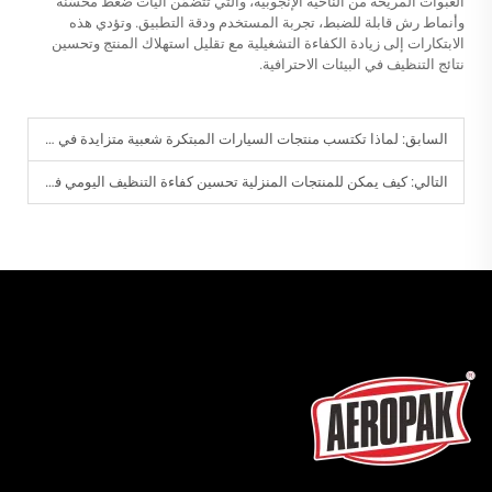
العبوات المريحة من الناحية الإنجوبيّة، والتي تتضمَّن آليات ضغط محسَّنة
وأنماط رش قابلة للضبط، تجربة المستخدم ودقة التطبيق. وتؤدي هذه
الابتكارات إلى زيادة الكفاءة التشغيلية مع تقليل استهلاك المنتج وتحسين
نتائج التنظيف في البيئات الاحترافية.
السابق:
لماذا تكتسب منتجات السيارات المبتكرة شعبية متزايدة في ورش العمل؟
التالي:
كيف يمكن للمنتجات المنزلية تحسين كفاءة التنظيف اليومي في المنزل؟