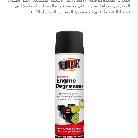
المحرك المعقدة مع ضمان الامتثال البيئي وسلامة المستخدم. ويُقبل الفنيون
المحترفون وهواة السيارات على حدٍّ سواء هذه المنتجات المتطورة التي
تقدِّم أداءً تنظيفيًّا فائق الجودة دون المساس بالجودة أو الكفاءة.