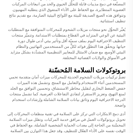
المصنِّعة في دمج مذيبات قابلة للتحلُّل الحيوي والحد من انبعاثات المركبات
العضوية المتطايرة، مع الحفاظ على الأداء المتفوق الذي يتطلبه المهنيون.
وتتوافق هذه الصيغ الصديقة للبيئة مع اللوائح البيئية الصارمة، مع تقديم نتائج
تنظيف استثنائية.
يُعبِّر التحوُّل نحو منتجات مزيلات الشحوم للمحركات المتوافقة مع المتطلبات
البيئية عن الوعي المتزايد في القطاع بمتطلبات الاستدامة. وتتميَّز منتجات
التنظيف الاحترافية اليوم بملف سميّة أقل وتأثير بيئي أدنى طوال دورة
حياتها. ويحقِّق هذا التطوُّر فوائد لكلٍّ من المستخدمين النهائيين والنظام
البيئي الأوسع، مع ضمان الامتثال للمعايير التنظيمية المشدَّدة بشكل متزايد
في الأسواق والولايات القضائية المختلفة.
بروتوكولات السلامة المُحسّنة
تضمُّ تركيبات مزيلات الشحوم الحديثة للمحركات ميزات أمان متقدمة تحمي
المستخدمين أثناء الاستخدام والتعامل مع المنتج. وتشمل هذه الميزات
خفض الضغط البخاري لتقليل مخاطر الاستنشاق، وتحسين التوافق مع الجلد
لمنع التهيج، وتعزيز الاستقرار لتفادي التفاعلات العرضية. كما تشمل منتجات
الدرجة الاحترافية اليوم وثائق بيانات السلامة الشاملة وإرشادات استخدام
واضحة.
أدى دمج الابتكارات التي تركز على السلامة في تقنية منظفات المحركات إلى
تحويل بروتوكولات العمل في مرافق خدمة المركبات. وتقلل ميزات السلامة
المحسَّنة من الحاجة إلى معدات الحماية الشخصية الشاملة، مع الحفاظ في
الوقت نفسه على الأداء الفعّال للتنظيف. وقد جعل هذا التوازن بين السلامة