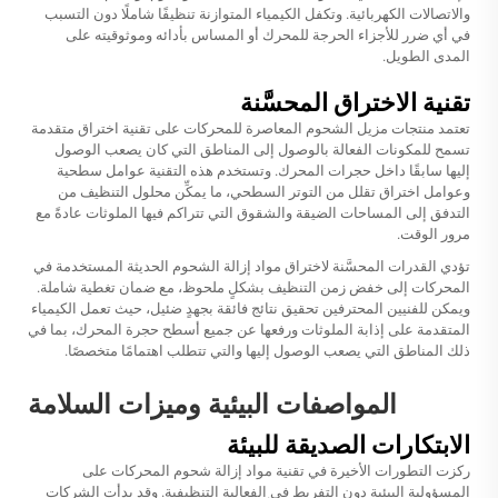
والاتصالات الكهربائية. وتكفل الكيمياء المتوازنة تنظيفًا شاملًا دون التسبب
في أي ضرر للأجزاء الحرجة للمحرك أو المساس بأدائه وموثوقيته على
المدى الطويل.
تقنية الاختراق المحسَّنة
تعتمد منتجات مزيل الشحوم المعاصرة للمحركات على تقنية اختراق متقدمة
تسمح للمكونات الفعالة بالوصول إلى المناطق التي كان يصعب الوصول
إليها سابقًا داخل حجرات المحرك. وتستخدم هذه التقنية عوامل سطحية
وعوامل اختراق تقلل من التوتر السطحي، ما يمكِّن محلول التنظيف من
التدفق إلى المساحات الضيقة والشقوق التي تتراكم فيها الملوثات عادةً مع
مرور الوقت.
تؤدي القدرات المحسَّنة لاختراق مواد إزالة الشحوم الحديثة المستخدمة في
المحركات إلى خفض زمن التنظيف بشكلٍ ملحوظ، مع ضمان تغطية شاملة.
ويمكن للفنيين المحترفين تحقيق نتائج فائقة بجهدٍ ضئيل، حيث تعمل الكيمياء
المتقدمة على إذابة الملوثات ورفعها عن جميع أسطح حجرة المحرك، بما في
ذلك المناطق التي يصعب الوصول إليها والتي تتطلب اهتمامًا متخصصًا.
المواصفات البيئية وميزات السلامة
الابتكارات الصديقة للبيئة
ركزت التطورات الأخيرة في تقنية مواد إزالة شحوم المحركات على
المسؤولية البيئية دون التفريط في الفعالية التنظيفية. وقد بدأت الشركات