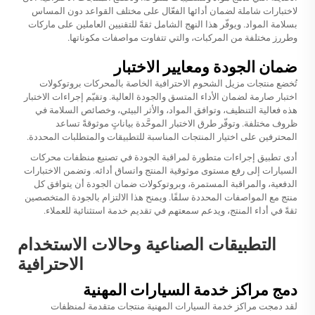
لاختبارات شاملة لضمان أدائها الفعّال على مختلف القواعد دون المساس
بسلامة المواد. ويوفّر هذا النهج الشامل ثقةً للتقنيين العاملين على ماركات
وطررز مختلفة من المركبات، والتي تتفاوت مواصفات مكوناتها.
ضمان الجودة ومعايير الاختبار
تُخضع منتجات مزيل الشحوم الاحترافية الخاصة بالمحركات بروتوكولات
اختبار صارمة لضمان الأداء المتسق والجودة العالية. وتقيّم إجراءات الاختبار
هذه فعالية التنظيف، وتوافق المواد، والأثر البيئي، وخصائص السلامة في
ظروف مختلفة. وتوفّر طرق الاختبار الموحَّدة بياناتٍ موثوقةً تساعد
المحترفين على اختيار المنتجات المناسبة للتطبيقات والمتطلبات المحددة.
أدى تطبيق إجراءات متطورة لمراقبة الجودة في تصنيع منظفات محركات
السيارات إلى رفع مستوى موثوقية المنتج واتساق أدائه. وتضمن الاختبارات
الدفعية، والمراقبة المستمرة، وبروتوكولات ضمان الجودة أن يتوافق كل
منتج مع المواصفات المحددة سلفًا. ويمنح هذا الالتزام بالجودة المتخصصين
ثقةً في أداء المنتج، ويدعم سمعتهم في تقديم خدمة استثنائية للعملاء.
التطبيقات الصناعية وحالات الاستخدام
الاحترافية
دمج مراكز خدمة السيارات المهنية
لقد دمجت مراكز خدمة السيارات المهنية منتجات متقدمة لمنظفات