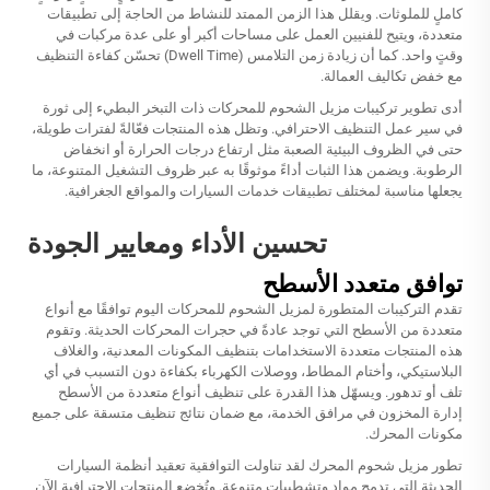
كاملٍ للملوثات. ويقلل هذا الزمن الممتد للنشاط من الحاجة إلى تطبيقات
متعددة، ويتيح للفنيين العمل على مساحات أكبر أو على عدة مركبات في
وقتٍ واحد. كما أن زيادة زمن التلامس (Dwell Time) تحسّن كفاءة التنظيف
مع خفض تكاليف العمالة.
أدى تطوير تركيبات مزيل الشحوم للمحركات ذات التبخر البطيء إلى ثورة
في سير عمل التنظيف الاحترافي. وتظل هذه المنتجات فعّالةً لفترات طويلة،
حتى في الظروف البيئية الصعبة مثل ارتفاع درجات الحرارة أو انخفاض
الرطوبة. ويضمن هذا الثبات أداءً موثوقًا به عبر ظروف التشغيل المتنوعة، ما
يجعلها مناسبة لمختلف تطبيقات خدمات السيارات والمواقع الجغرافية.
تحسين الأداء ومعايير الجودة
توافق متعدد الأسطح
تقدم التركيبات المتطورة لمزيل الشحوم للمحركات اليوم توافقًا مع أنواع
متعددة من الأسطح التي توجد عادةً في حجرات المحركات الحديثة. وتقوم
هذه المنتجات متعددة الاستخدامات بتنظيف المكونات المعدنية، والغلاف
البلاستيكي، وأختام المطاط، ووصلات الكهرباء بكفاءة دون التسبب في أي
تلف أو تدهور. ويسهّل هذا القدرة على تنظيف أنواع متعددة من الأسطح
إدارة المخزون في مرافق الخدمة، مع ضمان نتائج تنظيف متسقة على جميع
مكونات المحرك.
تطور
مزيل شحوم المحرك
لقد تناولت التوافقية تعقيد أنظمة السيارات
الحديثة التي تدمج مواد وتشطيبات متنوعة. وتُخضع المنتجات الاحترافية الآن