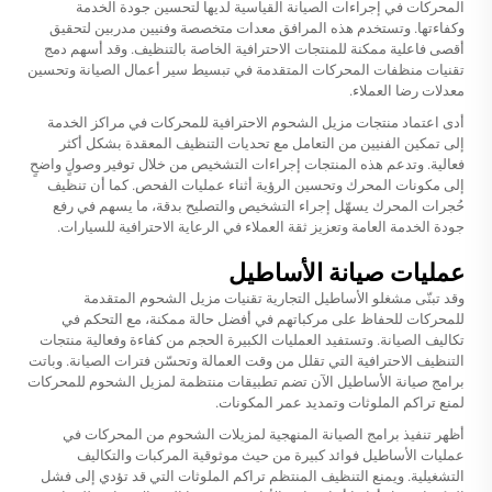
المحركات في إجراءات الصيانة القياسية لديها لتحسين جودة الخدمة
وكفاءتها. وتستخدم هذه المرافق معدات متخصصة وفنيين مدربين لتحقيق
أقصى فاعلية ممكنة للمنتجات الاحترافية الخاصة بالتنظيف. وقد أسهم دمج
تقنيات منظفات المحركات المتقدمة في تبسيط سير أعمال الصيانة وتحسين
معدلات رضا العملاء.
أدى اعتماد منتجات مزيل الشحوم الاحترافية للمحركات في مراكز الخدمة
إلى تمكين الفنيين من التعامل مع تحديات التنظيف المعقدة بشكل أكثر
فعالية. وتدعم هذه المنتجات إجراءات التشخيص من خلال توفير وصولٍ واضحٍ
إلى مكونات المحرك وتحسين الرؤية أثناء عمليات الفحص. كما أن تنظيف
حُجرات المحرك يسهّل إجراء التشخيص والتصليح بدقة، ما يسهم في رفع
جودة الخدمة العامة وتعزيز ثقة العملاء في الرعاية الاحترافية للسيارات.
عمليات صيانة الأساطيل
وقد تبنّى مشغلو الأساطيل التجارية تقنيات مزيل الشحوم المتقدمة
للمحركات للحفاظ على مركباتهم في أفضل حالة ممكنة، مع التحكم في
تكاليف الصيانة. وتستفيد العمليات الكبيرة الحجم من كفاءة وفعالية منتجات
التنظيف الاحترافية التي تقلل من وقت العمالة وتحسّن فترات الصيانة. وباتت
برامج صيانة الأساطيل الآن تضم تطبيقات منتظمة لمزيل الشحوم للمحركات
لمنع تراكم الملوثات وتمديد عمر المكونات.
أظهر تنفيذ برامج الصيانة المنهجية لمزيلات الشحوم من المحركات في
عمليات الأساطيل فوائد كبيرة من حيث موثوقية المركبات والتكاليف
التشغيلية. ويمنع التنظيف المنتظم تراكم الملوثات التي قد تؤدي إلى فشل