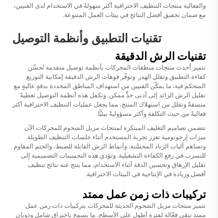
والفعالية منتجات التنظيف الاحترافية أكثر سهولةً في الاستخدام لدى الفنيين،
مع ضمان تحقيق أفضل النتائج في بيئات العمل المتنوعة.
تقنيات التطبيق وأنظمة التوصيل
تقنيات الرش الدقيقة
تتميز أحدث منتجات منظفات المحركات بأنظمة توصيل متقدمة تُحسِّن
كفاءة التطبيق وتقلل الهدر. وتوفّر فوهات الرش الدقيقة إمكانية التوزيع
المتحكم فيه، ما يمكّن الفنيين من استهداف المناطق المحددة بدقةٍ عاليةٍ مع
تقليل الرش الزائد إلى أدنى حدٍّ ممكن. وتكفل هذه أنظمة التوصيل تغطيةً
متسقةً وتقلل من استهلاك المنتج، مما يجعل عمليات التنظيف الاحترافية أكثر
فعاليةً من حيث التكلفة وأكثر مسؤوليةً بيئيًّا.
تتضمن تصاميم التغليف المبتكرة لمنتجات مزيل الشحوم للمحركات الآن
ميزات إرجونومية تعزز تجربة المستخدم أثناء جلسات التنظيف الطويلة.
وتساهم آليات الزناد المحسَّنة، وأنماط الرش القابلة للضبط، والختم المقاوم
للتسرب في رفع الكفاءة التشغيلية. وتؤدي هذه التحسينات التصميمية إلى
تقليل الإرهاق وتحسين الدقة أثناء الاستخدام، مما ينتج عنه نتائج تنظيف
أفضل وزيادة في الإنتاجية في البيئات الاحترافية.
تركيبات ذات زمن عمل ممتد
تتميز منتجات مزيل الشحوم الحديثة للمحركات بتركيبات ذات زمن عمل
ممتد تبقى فعّالة لفترة أطول على الأسطح، ما يسمح باختراقٍ شاملٍ وذوبانٍ