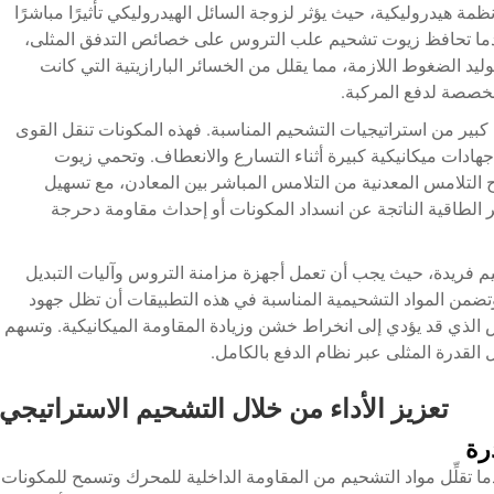
مة هيدروليكية، حيث يؤثر لزوجة السائل الهيدروليكي تأثيرًا مباشرًا
ما تحافظ زيوت تشحيم علب التروس على خصائص التدفق المثلى،
يد الضغوط اللازمة، مما يقلل من الخسائر البارازيتية التي كانت
خصصة لدفع المركبة.
ير من استراتيجيات التشحيم المناسبة. فهذه المكونات تنقل القوى
ادات ميكانيكية كبيرة أثناء التسارع والانعطاف. وتحمي زيوت
التلامس المعدنية من التلامس المباشر بين المعادن، مع تسهيل
الطاقية الناتجة عن انسداد المكونات أو إحداث مقاومة دحرجة
شحيم فريدة، حيث يجب أن تعمل أجهزة مزامنة التروس وآليات التبديل
ضمن المواد التشحيمية المناسبة في هذه التطبيقات أن تظل جهود
س الذي قد يؤدي إلى انخراط خشن وزيادة المقاومة الميكانيكية. وتسهم
القدرة المثلى عبر نظام الدفع بالكامل.
تعزيز الأداء من خلال التشحيم الاستراتيجي
رة
 تقلِّل مواد التشحيم من المقاومة الداخلية للمحرك وتسمح للمكونات