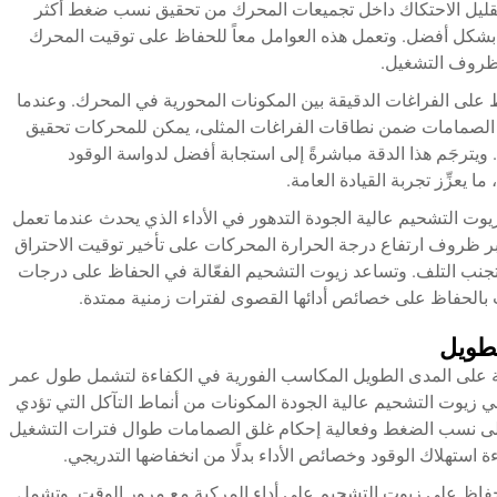
ن تقليل الاحتكاك داخل تجميعات المحرك من تحقيق نسب ضغط أكثر
رة بشكل أفضل. وتعمل هذه العوامل معاً للحفاظ على توقيت المحرك
 ظروف التشغيل.
ظ على الفراغات الدقيقة بين المكونات المحورية في المحرك. وعندما
وال Pistons وعناصر نظام الصمامات ضمن نطاقات الفراغات المثلى، يمكن للمحركات تحقيق
. ويترجَم هذا الدقة مباشرةً إلى استجابة أفضل لدواسة الوقود
ا يعزِّز تجربة القيادة العامة.
زيوت التشحيم عالية الجودة التدهور في الأداء الذي يحدث عندما تعمل
بر ظروف ارتفاع درجة الحرارة المحركات على تأخير توقيت الاحتراق
تجنب التلف. وتساعد زيوت التشحيم الفعّالة في الحفاظ على درجات
بالحفاظ على خصائص أدائها القصوى لفترات زمنية ممتدة.
لطويل
كبة على المدى الطويل المكاسب الفورية في الكفاءة لتشمل طول عمر
 زيوت التشحيم عالية الجودة المكونات من أنماط التآكل التي تؤدي
لك على نسب الضغط وفعالية إحكام غلق الصمامات طوال فترات التشغيل
 استهلاك الوقود وخصائص الأداء بدلًا من انخفاضها التدريجي.
ة الحفاظ على زيوت التشحيم على أداء المركبة مع مرور الوقت. وتشمل