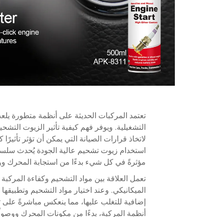
تعتمد المركبات الحديثة على أنظمة متطورة يلعب في
التشغيلية. ويوفر فهم كيفية تأثير الزيوت التشح
لاتخاذ قرارات الصيانة التي يمكن أن تؤثر تأثيرًا كب
استخدام زيوت تشحيم عالية الجودة يُحدث سلسلة من
مؤثرةً في كل شيء بدءًا من استجابة المحرك ووص
تعمل العلاقة بين مواد التشحيم وكفاءة المركبة
الميكانيكي. وعند اختيار مواد التشحيم وتطبيقها
إضافية للتغلب عليها، مما ينعكس مباشرةً على ت
أنظمة المركبة، بدءًا من مكونات المحرك ووصولً