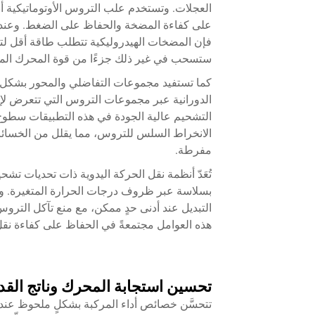
العجلات. وتستخدم علب التروس الأوتوماتيكية أنظ
على كفاءة المضخة والحفاظ على الضغط. وعند
فإن المضخات الهيدروليكية تتطلب طاقة أقل لتول
ستسحب في غير ذلك جزءًا من قوة المحرك الم
كما تستفيد مجموعات التفاضلي والمحور بشكل كب
الدورانية عبر مجموعات التروس التي تتعرض لإجه
التشحيم عالية الجودة في هذه التطبيقات سطوح 
الانخراط السلس للتروس، مما يقلل من الخسائر 
مفرطة.
تُعَدّ أنظمة نقل الحركة اليدوية ذات تحديات ت
بسلاسة عبر ظروف درجات الحرارة المتغيرة. وت
التبديل عند أدنى حدٍ ممكن، مع منع تآكل الترو
هذه العوامل مجتمعةً في الحفاظ على كفاءة نقل 
تحسين استجابة المحرك وناتج القد
تتحسَّن خصائص أداء المركبة بشكلٍ ملحوظ عندما