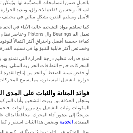
بالعمل ضمن التسامحات المصمَّمة لها. ويُمكِّ
اتساقاً، وتحسين كفاءة الاحتراق، وتبديد الحرا
الأمثل وتسليم القدرة بشكلٍ مثالي في مختلف
كما تساهم مواد التشحيم عالية الأداء في الحفا
تعمل الم Bearings 
كفاءة حجمية أفضل واحتراقٍ أكثر اكتمالاً للوقود
وخصائص أكثر قابلية للتنبؤ بها في تسليم القدرة، م
تمنع قدرات تنظيم درجة الحرارة التي تتمتع بها 
المحركات خارج النطاقات الحرارية المثلى. وتج
أو خفض نسبة الضغط أو الحد من إنتاج القدرة ل
حرارة التشغيل المستقرة، مما يسمح للمحركات 
فوائد المتانة والثبات على المدى ا
وتتجاوز العلاقة بين زيوت التشحيم وأداء المر
المكونات وثبات التشغيل مع مرور الوقت. فتحمي
تدريجيًّا إلى تدهور أداء المحرك، محافظًا بذ
الممتدة.
الخدمة
ويضمن هذا الثبات استقرار كفاءة
يمثل التحكم في التلوث جانبًا حيويًّا في كيفي