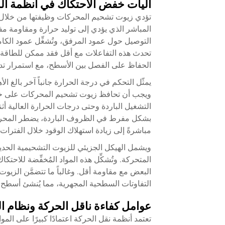
آليات خفض الاحتكاك في أنظمة ا
تؤدي زيوت تشحيم المحركات وظيفتها من خلال إن
المباشر الذي يؤدي إلى توليد حرارة ومقاومة م
التوصيل حول عمود المرفق، وتُشغِّل عمود الكا
تحدث هذه التفاعلات مع أقل فقد ممكن للطاقة.
الحفاظ على الفصل بين الأسطح، مع استمرار تدف
يمثّل التحكم في درجة الحرارة جانباً آخر بالغ ال
ويجب أن تحافظ زيوت تشحيم المحركات على خصا
التشغيل الباردة وحتى درجات الحرارة العالية أثنا
بشكل مفرط في الظروف الباردة، يضطر المحرك إ
مباشرةً إلى زيادة استهلاك الوقود خلال الفترات 
ويشمل الهيكل الجزيئي للزيوت التشحيمية الحديث
المتحركة. وتُشكِّل هذه المواد المُخفِّضة للاحتك
البعض مع مقاومة أقل. وغالباً ما تتضمَّن الزيوت
التفاوتات السطحية المجهرية، مما يُنشئ أسطح تف
عوامل كفاءة ناقل الحركة ونظام ا
تعتمد أنظمة نقل الحركة اعتمادًا كبيرًا على
الموا