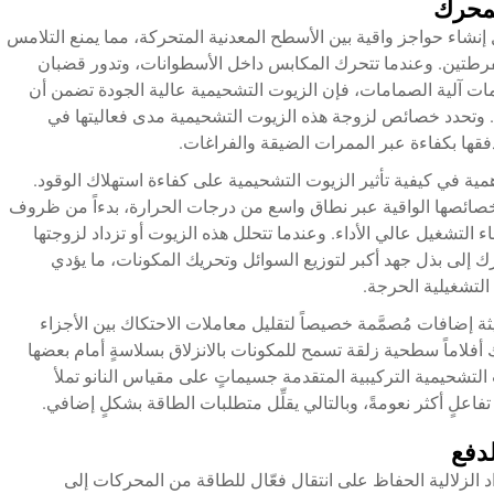
لمحرك
شاء حواجز واقية بين الأسطح المعدنية المتحركة، مما يمنع التلامس
فرطتين. وعندما تتحرك المكابس داخل الأسطوانات، وتدور قضبان
مات آلية الصمامات، فإن الزيوت التشحيمية عالية الجودة تضمن أن
 وتحدد خصائص لزوجة هذه الزيوت التشحيمية مدى فعاليتها في
قها بكفاءة عبر الممرات الضيقة والفراغات.
أهمية في كيفية تأثير الزيوت التشحيمية على كفاءة استهلاك الوقود.
ئصها الواقية عبر نطاق واسع من درجات الحرارة، بدءاً من ظروف
ء التشغيل عالي الأداء. وعندما تتحلل هذه الزيوت أو تزداد لزوجتها
لى بذل جهد أكبر لتوزيع السوائل وتحريك المكونات، ما يؤدي
التشغيلية الحرجة.
ة إضافات مُصمَّمة خصيصاً لتقليل معاملات الاحتكاك بين الأجزاء
اك أفلاماً سطحية زلقة تسمح للمكونات بالانزلاق بسلاسةٍ أمام بعضها
 التشحيمية التركيبية المتقدمة جسيماتٍ على مقياس النانو تملأ
اعلٍ أكثر نعومةً، وبالتالي يقلِّل متطلبات الطاقة بشكلٍ إضافي.
لدفع
د الزلالية
الحفاظ على انتقال فعّال للطاقة من المحركات إلى