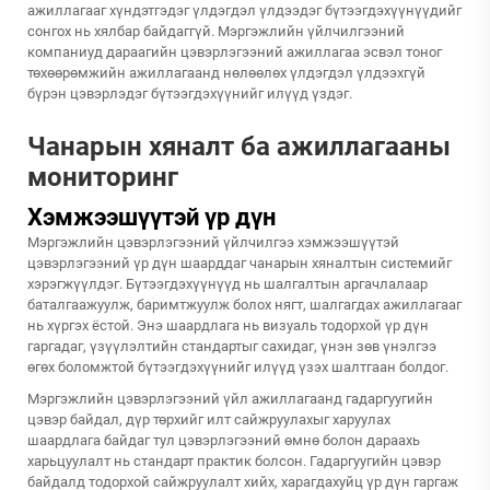
ажиллагааг хүндэтгэдэг үлдэгдэл үлдээдэг бүтээгдэхүүнүүдийг
сонгох нь хялбар байдаггүй. Мэргэжлийн үйлчилгээний
компаниуд дараагийн цэвэрлэгээний ажиллагаа эсвэл тоног
төхөөрөмжийн ажиллагаанд нөлөөлөх үлдэгдэл үлдээхгүй
бүрэн цэвэрлэдэг бүтээгдэхүүнийг илүүд үздэг.
Чанарын хяналт ба ажиллагааны
мониторинг
Хэмжээшүүтэй үр дүн
Мэргэжлийн цэвэрлэгээний үйлчилгээ хэмжээшүүтэй
цэвэрлэгээний үр дүн шаарддаг чанарын хяналтын системийг
хэрэгжүүлдэг. Бүтээгдэхүүнүүд нь шалгалтын аргачлалаар
баталгаажуулж, баримтжуулж болох нягт, шалгагдах ажиллагааг
нь хүргэх ёстой. Энэ шаардлага нь визуаль тодорхой үр дүн
гаргадаг, үзүүлэлтийн стандартыг сахидаг, үнэн зөв үнэлгээ
өгөх боломжтой бүтээгдэхүүнийг илүүд үзэх шалтгаан болдог.
Мэргэжлийн цэвэрлэгээний үйл ажиллагаанд гадаргуугийн
цэвэр байдал, дүр төрхийг илт сайжруулахыг харуулах
шаардлага байдаг тул цэвэрлэгээний өмнө болон дараахь
харьцуулалт нь стандарт практик болсон. Гадаргуугийн цэвэр
байдалд тодорхой сайжруулалт хийх, харагдахуйц үр дүн гаргаж