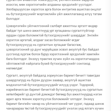
ихэсгэх, мөн хэрэглэгчийн алдааны эрсдэлийг үүсгэдэг.
Хялбаршуулсан хэрэглэх арга болон интуитив ашиглах онцлог
нь бүтээгдэхүүнийг мэргэжлийн үйл ажиллагаанд илүү татам
болгодог.
Цэвэрлэгийн үйлчилгээний салбарт ажилтны эргэлт өндөр
байдаг тул шинэ ажилтнууд урт хугацааны сургалтгүйгээр
хурдан сурах боломжтой бүтээгдэхүүнийг шаарддаг. Энгийн
хэрэглэх аргатай, алдааг засах боломжийг өгдөг
бүтээгдэхүүнүүд нь сургалтын хугацааг багасгаж,
цэвэрлэгээний үр дүнг муруйцаах эсвэл аюулгүй бус байдал
үүсгэхэд хүргэж болох буруу хэрэглээний эрсдэлийг хамгийн
бага болгодог. Энэхүү практик хүчин зүйл нь хэрэглэгчиддээ
ойлгомжтой найрлага бүхий бүтээгдэхүүнийг сонгоход
нөлөөлдөг.
Сургалт, аюулгүй байдалд зориулсан баримт бичигт тавигдах
шаардлагууд нь бүрэн дүүрэн заавар, аюулгүй ашиглах
мэдээлэлтэй бүтээгдэхүүнүүдийг илүүд үздэг. Тодорхой,
нарийвчилсан баримт бичигтэй бүтээгдэхүүнүүд нь сургалтын
хөтөлбөрийг үр дүнтэй дэмждэг бөгөөд бүх ажилтнуудад нэгэн
адил арга техник хэрэглүүлэх боломжийг олгодог. Энэхүү
баримт бичгийн чанар нь үйлчилгээний чиг үүрэг, гадаад шинж
чанараараа төстэй бүтээгдэхүүнүүдийг үнэлэх үед ялгагч хүчин