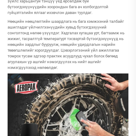
зүйлс харьцангуй тэнцүү үед өрсөлдөж буй
бүтээгдэхүүнүүдийн хоорондын бага ач холбогдолтой
гүйцэтгэлийн ялгааг ихэвчлэн даван туулдаг.
Нөөцийн нөөцлөлтийн шаардлага нь бага хэмжээний талбайг
ашигладаг үйлчилгээнүүдийн хувьд бүтээгдэхүүний
сонголтонд нөлөө үзүүлдэг. Хадгалах хугацаа урт, багтаамж нь
жижиг, тасралтгүй температурт тэсвэртэй бүтээгдэхүүнүүд нь
нөөцийн зардлыг бууруулж, нөөцийн удирдлагын нарийн
төвөгшлөлийг хорогдуулдаг. Цэвэрлэгээний үйл ажиллагаа
томрох тусам эдгээр практик асуудлууд чухал болох бөгөөд
агуулахын үр ашгийг нэмэгдүүлэх нь нийт ашгийг
нэмэгдүүлэхэд нөлөөлдөг.