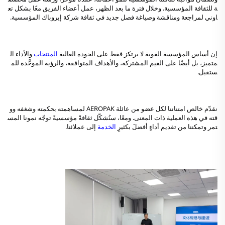
ة للثقافة المؤسسية. وخلال فترة ما بعد الظهر، عمل أعضاء الفريق معًا بشكل تع
اوني لمراجعة ومناقشة وصياغة فصل جديد في ثقافة شركة إيروباك المؤسسية. 
إن أساس المؤسسة القوية لا يرتكز فقط على الجودة العالية 
المنتجات 
والأداء ال
متميز، بل أيضًا على القيم المشتركة، والأهداف المتوافقة، والرؤية الموحَّدة للم
ستقبل. 
نقدّم خالص امتناننا لكل عضو من عائلة AEROPAK لمساهمته بحكمته وشغفه وو
قته في هذه العملية ذات المعنى. ومعًا، سنُشكّل ثقافةً مؤسسيةً توجّه نمونا المس
تمر وتمكننا من تقديم أداءٍ أفضلَ بكثيرٍ 
الخدمة 
إلى عملائنا. 