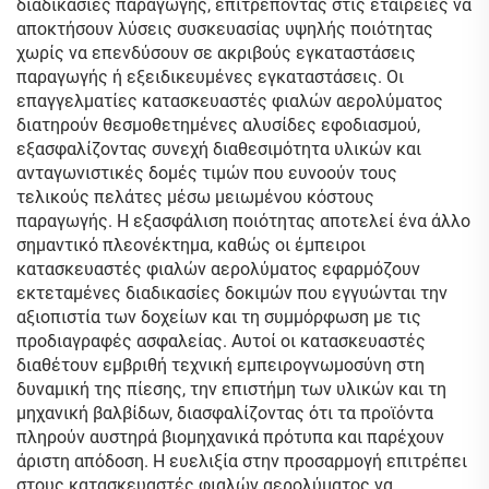
διαδικασίες παραγωγής, επιτρέποντας στις εταιρείες να
αποκτήσουν λύσεις συσκευασίας υψηλής ποιότητας
χωρίς να επενδύσουν σε ακριβούς εγκαταστάσεις
παραγωγής ή εξειδικευμένες εγκαταστάσεις. Οι
επαγγελματίες κατασκευαστές φιαλών αερολύματος
διατηρούν θεσμοθετημένες αλυσίδες εφοδιασμού,
εξασφαλίζοντας συνεχή διαθεσιμότητα υλικών και
ανταγωνιστικές δομές τιμών που ευνοούν τους
τελικούς πελάτες μέσω μειωμένου κόστους
παραγωγής. Η εξασφάλιση ποιότητας αποτελεί ένα άλλο
σημαντικό πλεονέκτημα, καθώς οι έμπειροι
κατασκευαστές φιαλών αερολύματος εφαρμόζουν
εκτεταμένες διαδικασίες δοκιμών που εγγυώνται την
αξιοπιστία των δοχείων και τη συμμόρφωση με τις
προδιαγραφές ασφαλείας. Αυτοί οι κατασκευαστές
διαθέτουν εμβριθή τεχνική εμπειρογνωμοσύνη στη
δυναμική της πίεσης, την επιστήμη των υλικών και τη
μηχανική βαλβίδων, διασφαλίζοντας ότι τα προϊόντα
πληρούν αυστηρά βιομηχανικά πρότυπα και παρέχουν
άριστη απόδοση. Η ευελιξία στην προσαρμογή επιτρέπει
στους κατασκευαστές φιαλών αερολύματος να