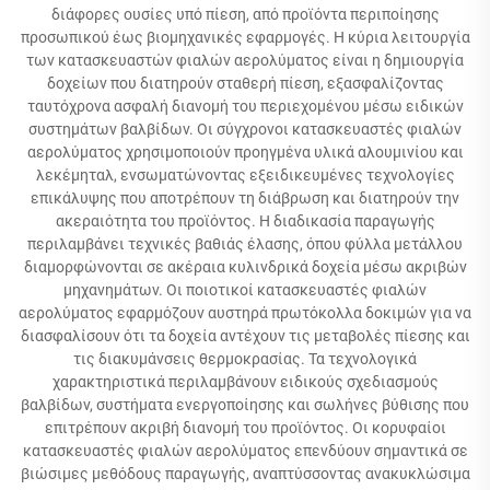
διάφορες ουσίες υπό πίεση, από προϊόντα περιποίησης
προσωπικού έως βιομηχανικές εφαρμογές. Η κύρια λειτουργία
των κατασκευαστών φιαλών αερολύματος είναι η δημιουργία
δοχείων που διατηρούν σταθερή πίεση, εξασφαλίζοντας
ταυτόχρονα ασφαλή διανομή του περιεχομένου μέσω ειδικών
συστημάτων βαλβίδων. Οι σύγχρονοι κατασκευαστές φιαλών
αερολύματος χρησιμοποιούν προηγμένα υλικά αλουμινίου και
λεκέμηταλ, ενσωματώνοντας εξειδικευμένες τεχνολογίες
επικάλυψης που αποτρέπουν τη διάβρωση και διατηρούν την
ακεραιότητα του προϊόντος. Η διαδικασία παραγωγής
περιλαμβάνει τεχνικές βαθιάς έλασης, όπου φύλλα μετάλλου
διαμορφώνονται σε ακέραια κυλινδρικά δοχεία μέσω ακριβών
μηχανημάτων. Οι ποιοτικοί κατασκευαστές φιαλών
αερολύματος εφαρμόζουν αυστηρά πρωτόκολλα δοκιμών για να
διασφαλίσουν ότι τα δοχεία αντέχουν τις μεταβολές πίεσης και
τις διακυμάνσεις θερμοκρασίας. Τα τεχνολογικά
χαρακτηριστικά περιλαμβάνουν ειδικούς σχεδιασμούς
βαλβίδων, συστήματα ενεργοποίησης και σωλήνες βύθισης που
επιτρέπουν ακριβή διανομή του προϊόντος. Οι κορυφαίοι
κατασκευαστές φιαλών αερολύματος επενδύουν σημαντικά σε
βιώσιμες μεθόδους παραγωγής, αναπτύσσοντας ανακυκλώσιμα