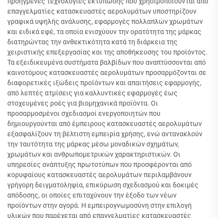
προηγμένες τεχνολογίες εκτύπωσης που χρησιμοποιούνται από
επαγγελματίες κατασκευαστές αερολυμάτων υποστηρίζουν
γραφικά υψηλής ανάλυσης, εφαρμογές πολλαπλών χρωμάτων
και ειδικά εφέ, τα οποία ενισχύουν την ορατότητα της μάρκας
διατηρώντας την ανθεκτικότητα κατά τη διάρκεια της
χειριστικής επεξεργασίας και της αποθήκευσης του προϊόντος.
Τα εξειδικευμένα συστήματα βαλβίδων που αναπτύσσονται από
καινοτόμους κατασκευαστές αερολυμάτων προσαρμόζονται σε
διαφορετικές ιξώδεις προϊόντων και απαιτήσεις εφαρμογής,
από λεπτές ατμίσεις για καλλυντικές εφαρμογές έως
στοχευμένες ροές για βιομηχανικά προϊόντα. Οι
προσαρμοσμένοι σχεδιασμοί ενεργοποιητών που
δημιουργούνται από έμπειρους κατασκευαστές αερολυμάτων
εξασφαλίζουν τη βέλτιστη εμπειρία χρήσης, ενώ αντανακλούν
την ταυτότητα της μάρκας μέσω μοναδικών σχημάτων,
χρωμάτων και ανθρωπομετρικών χαρακτηριστικών. Οι
υπηρεσίες ανάπτυξης πρωτοτύπων που προσφέρονται από
κορυφαίους κατασκευαστές αερολυμάτων περιλαμβάνουν
γρήγορη δειγματοληψία, επικύρωση σχεδιασμού και δοκιμές
απόδοσης, οι οποίες επιταχύνουν την έξοδο των νέων
προϊόντων στην αγορά. Η εμπειρογνωμοσύνη στην επιλογή
υλικών που παρέχεται από επαγγελματίες κατασκευαστές