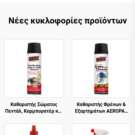
Νέες κυκλοφορίες προϊόντων
Καθαριστής Σώματος
Καθαριστής Φρένων &
Πεντάλ, Καρμπυρατέρ και
Εξαρτημάτων AEROPAK
Χιτωνίου 500ml για
500ml Βαλβίδα 360°
Αυτοκίνητο AEROPAK
Καθαρισμός σε
Δευτερόλεπτα για Φρένα