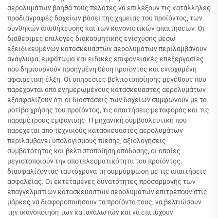
αερολυμάτων βοηθά τους πελάτες να επιλέξουν τις κατάλληλες
προδιαγραφές δοχείων βάσει της χημείας του προϊόντος, των
συνθηκών αποθήκευσης και των κανονιστικών απαιτήσεων. Οι
διαθέσιμες επιλογές διακοσμητικής ενίσχυσης μέσω
εξειδικευμένων κατασκευαστών αερολυμάτων περιλαμβάνουν
ανάγλυφα, εμφάτωμα και ειδικές επιφανειακές επεξεργασίες
που δημιουργούν προηγμένη θέση προϊόντος και ενισχυμένη
αφαιρετική έλξη. Οι υπηρεσίες βελτιστοποίησης μεγέθους που
παρέχονται από ενημερωμένους κατασκευαστές αερολυμάτων
εξασφαλίζουν ότι οι διαστάσεις των δοχείων συμφωνούν με τα
μοτίβα χρήσης του προϊόντος, τις απαιτήσεις μεταφοράς και τις
παραμέτρους εμφάνισης. Η μηχανική συμβουλευτική που
παρέχεται από τεχνικούς κατασκευαστές αερολυμάτων
περιλαμβάνει υπολογισμούς πίεσης, αξιολογήσεις
συμβατότητας και βελτιστοποίηση απόδοσης, οι οποίες
μεγιστοποιούν την αποτελεσματικότητα του προϊόντος,
διασφαλίζοντας ταυτόχρονα τη συμμόρφωση με τις απαιτήσεις
ασφαλείας. Οι εκτεταμένες δυνατότητες προσαρμογής των
επαγγελματίων κατασκευαστών αερολυμάτων επιτρέπουν στις
μάρκες να διαφοροποιήσουν τα προϊόντα τους, να βελτιώσουν
την ικανοποίηση των καταναλωτών και να επιτύχουν