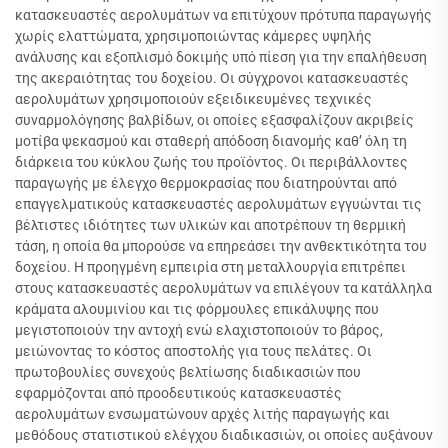
κατασκευαστές αερολυμάτων να επιτύχουν πρότυπα παραγωγής
χωρίς ελαττώματα, χρησιμοποιώντας κάμερες υψηλής
ανάλυσης και εξοπλισμό δοκιμής υπό πίεση για την επαλήθευση
της ακεραιότητας του δοχείου. Οι σύγχρονοι κατασκευαστές
αερολυμάτων χρησιμοποιούν εξειδικευμένες τεχνικές
συναρμολόγησης βαλβίδων, οι οποίες εξασφαλίζουν ακριβείς
μοτίβα ψεκασμού και σταθερή απόδοση διανομής καθ’ όλη τη
διάρκεια του κύκλου ζωής του προϊόντος. Οι περιβάλλοντες
παραγωγής με έλεγχο θερμοκρασίας που διατηρούνται από
επαγγελματικούς κατασκευαστές αερολυμάτων εγγυώνται τις
βέλτιστες ιδιότητες των υλικών και αποτρέπουν τη θερμική
τάση, η οποία θα μπορούσε να επηρεάσει την ανθεκτικότητα του
δοχείου. Η προηγμένη εμπειρία στη μεταλλουργία επιτρέπει
στους κατασκευαστές αερολυμάτων να επιλέγουν τα κατάλληλα
κράματα αλουμινίου και τις φόρμουλες επικάλυψης που
μεγιστοποιούν την αντοχή ενώ ελαχιστοποιούν το βάρος,
μειώνοντας το κόστος αποστολής για τους πελάτες. Οι
πρωτοβουλίες συνεχούς βελτίωσης διαδικασιών που
εφαρμόζονται από προοδευτικούς κατασκευαστές
αερολυμάτων ενσωματώνουν αρχές λιτής παραγωγής και
μεθόδους στατιστικού ελέγχου διαδικασιών, οι οποίες αυξάνουν