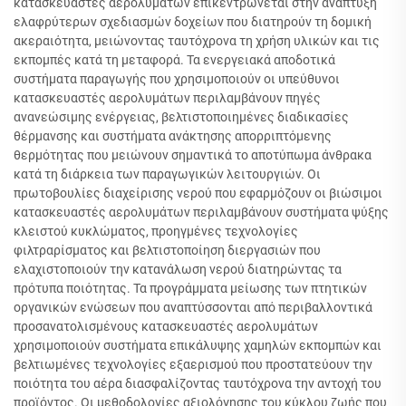
κατασκευαστές αερολυμάτων επικεντρώνεται στην ανάπτυξη
ελαφρύτερων σχεδιασμών δοχείων που διατηρούν τη δομική
ακεραιότητα, μειώνοντας ταυτόχρονα τη χρήση υλικών και τις
εκπομπές κατά τη μεταφορά. Τα ενεργειακά αποδοτικά
συστήματα παραγωγής που χρησιμοποιούν οι υπεύθυνοι
κατασκευαστές αερολυμάτων περιλαμβάνουν πηγές
ανανεώσιμης ενέργειας, βελτιστοποιημένες διαδικασίες
θέρμανσης και συστήματα ανάκτησης απορριπτόμενης
θερμότητας που μειώνουν σημαντικά το αποτύπωμα άνθρακα
κατά τη διάρκεια των παραγωγικών λειτουργιών. Οι
πρωτοβουλίες διαχείρισης νερού που εφαρμόζουν οι βιώσιμοι
κατασκευαστές αερολυμάτων περιλαμβάνουν συστήματα ψύξης
κλειστού κυκλώματος, προηγμένες τεχνολογίες
φιλτραρίσματος και βελτιστοποίηση διεργασιών που
ελαχιστοποιούν την κατανάλωση νερού διατηρώντας τα
πρότυπα ποιότητας. Τα προγράμματα μείωσης των πτητικών
οργανικών ενώσεων που αναπτύσσονται από περιβαλλοντικά
προσανατολισμένους κατασκευαστές αερολυμάτων
χρησιμοποιούν συστήματα επικάλυψης χαμηλών εκπομπών και
βελτιωμένες τεχνολογίες εξαερισμού που προστατεύουν την
ποιότητα του αέρα διασφαλίζοντας ταυτόχρονα την αντοχή του
προϊόντος. Οι μεθοδολογίες αξιολόγησης του κύκλου ζωής που