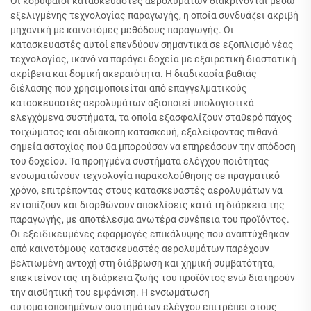
Οι κορυφαίοι κατασκευαστές αερολυμάτων διακρίνονται μέσω
εξελιγμένης τεχνολογίας παραγωγής, η οποία συνδυάζει ακριβή
μηχανική με καινοτόμες μεθόδους παραγωγής. Οι
κατασκευαστές αυτοί επενδύουν σημαντικά σε εξοπλισμό νέας
τεχνολογίας, ικανό να παράγει δοχεία με εξαιρετική διαστατική
ακρίβεια και δομική ακεραιότητα. Η διαδικασία βαθιάς
διέλασης που χρησιμοποιείται από επαγγελματικούς
κατασκευαστές αερολυμάτων αξιοποιεί υπολογιστικά
ελεγχόμενα συστήματα, τα οποία εξασφαλίζουν σταθερό πάχος
τοιχώματος και αδιάκοπη κατασκευή, εξαλείφοντας πιθανά
σημεία αστοχίας που θα μπορούσαν να επηρεάσουν την απόδοση
του δοχείου. Τα προηγμένα συστήματα ελέγχου ποιότητας
ενσωματώνουν τεχνολογία παρακολούθησης σε πραγματικό
χρόνο, επιτρέποντας στους κατασκευαστές αερολυμάτων να
εντοπίζουν και διορθώνουν αποκλίσεις κατά τη διάρκεια της
παραγωγής, με αποτέλεσμα ανωτέρα συνέπεια του προϊόντος.
Οι εξειδικευμένες εφαρμογές επικάλυψης που αναπτύχθηκαν
από καινοτόμους κατασκευαστές αερολυμάτων παρέχουν
βελτιωμένη αντοχή στη διάβρωση και χημική συμβατότητα,
επεκτείνοντας τη διάρκεια ζωής του προϊόντος ενώ διατηρούν
την αισθητική του εμφάνιση. Η ενσωμάτωση
αυτοματοποιημένων συστημάτων ελέγχου επιτρέπει στους