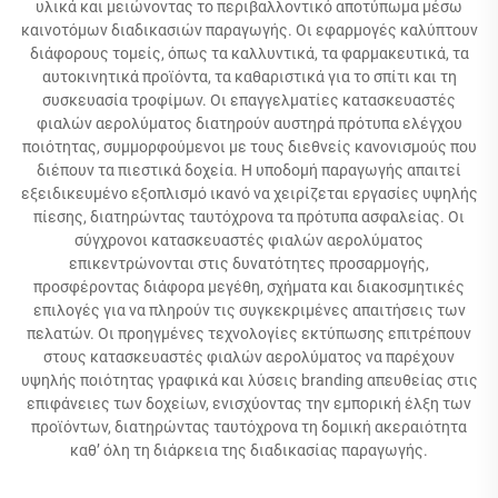
υλικά και μειώνοντας το περιβαλλοντικό αποτύπωμα μέσω
καινοτόμων διαδικασιών παραγωγής. Οι εφαρμογές καλύπτουν
διάφορους τομείς, όπως τα καλλυντικά, τα φαρμακευτικά, τα
αυτοκινητικά προϊόντα, τα καθαριστικά για το σπίτι και τη
συσκευασία τροφίμων. Οι επαγγελματίες κατασκευαστές
φιαλών αερολύματος διατηρούν αυστηρά πρότυπα ελέγχου
ποιότητας, συμμορφούμενοι με τους διεθνείς κανονισμούς που
διέπουν τα πιεστικά δοχεία. Η υποδομή παραγωγής απαιτεί
εξειδικευμένο εξοπλισμό ικανό να χειρίζεται εργασίες υψηλής
πίεσης, διατηρώντας ταυτόχρονα τα πρότυπα ασφαλείας. Οι
σύγχρονοι κατασκευαστές φιαλών αερολύματος
επικεντρώνονται στις δυνατότητες προσαρμογής,
προσφέροντας διάφορα μεγέθη, σχήματα και διακοσμητικές
επιλογές για να πληρούν τις συγκεκριμένες απαιτήσεις των
πελατών. Οι προηγμένες τεχνολογίες εκτύπωσης επιτρέπουν
στους κατασκευαστές φιαλών αερολύματος να παρέχουν
υψηλής ποιότητας γραφικά και λύσεις branding απευθείας στις
επιφάνειες των δοχείων, ενισχύοντας την εμπορική έλξη των
προϊόντων, διατηρώντας ταυτόχρονα τη δομική ακεραιότητα
καθ’ όλη τη διάρκεια της διαδικασίας παραγωγής.