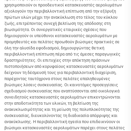
χρησιμοποιούν οι προοδευτικοί κατασκευαστές αερολυμάτων
αξιολογούν την περιβαλλοντική επίπτωση από την εξόρυξη
πρώτων υλών μέχρι την ανακύκλωση στο τέλος του κύκλου
ζωής, επιτρέποντας συνεχή βελτίωση της απόδοσης στη
βιωσιμότητα. Οι συνεργατικές εταιρικές σχέσεις που
δημιουργούν οι υπεύθυνοι κατασκευαστές αερολυμάτων με
προμηθευτές και πελάτες προωθούν βιώσιμες πρακτικές σε
όλη την αλυσίδα εφοδιασμού, δημιουργώντας θετική
περιβαλλοντική επίπτωση πέρα από τις άμεσες παραγωγικές
δραστηριότητες. Οι επιτυχίες στην απόκτηση πράσινων
πιστοποιήσεων από κορυφαίους κατασκευαστές αερολυμάτων
δείχνουν τη δέσμευσή τους για περιβαλλοντική διαχείριση,
παρέχοντας ταυτόχρονα στους πελάτες επαληθευμένες
βιώσιμες λύσεις συσκευασίας. Οι καινοτόμες προσεγγίσεις
σχεδιασμού συσκευασίας που αναπτύσσονται από οικολογικά
συνειδητούς κατασκευαστές αερολυμάτων επικεντρώνονται
στην αποδοτικότητα των υλικών, τη βελτίωση της
ανακυκλωσιμότητας και τη μείωση της πολυπλοκότητας της
συσκευασίας, διευκολύνοντας τη διαδικασία απόρριψης και
ανακύκλωσης. Η περιβαλλοντική ηγεσία που επιδεικνύουν οι
βιώσιμοι κατασκευαστές αερολυμάτων παρέχει στους πελάτες