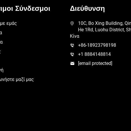
ιμοι Σύνδεσμοι
Διεύθυνση
 με εμάς
10C, Bo Xing Building, Qi
He 1Rd, Luohu District, S
α
Κίνα
ία
+86-18923798198
ς
+1 8884148814
[email protected]
γή
ωνήστε μαζί μας