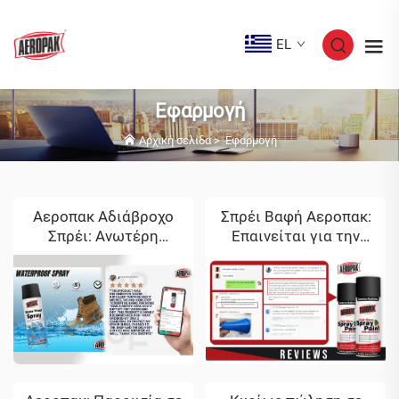
EL
Εφαρμογή
Αρχική σελίδα
>
Εφαρμογή
Αεροπακ Αδιάβροχο
Σπρέι Βαφή Αεροπακ:
Σπρέι: Ανωτέρη
Επαινείται για την
Απόδοση και
Ανώτερη Ποιότητα
Επικρότηση από
στις Κριτικές Πελατών
Πελάτες με 5 Αστέρια