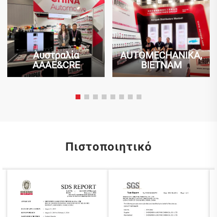
Αυστραλία
AUTOMECHANIKA,
AAAE&CRE
ΒΙΕΤΝΑΜ
Πιστοποιητικό