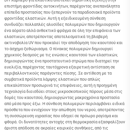
DIY λαμπερό για ελαστικά αποτελεί σημαντική εξέλιξη στην
επιστήμη φροντίδας αυτοκινήτων, παρέχοντας ανεπανάληπτα
επίπεδα προστασίας που ξεπερνούν τα παραδοσιακά προϊόντα
φροντίδας ελαστικών. Αυτή η εξειδικευμένη σύνθεση
συνδυάζει πολλαπλές αλυσίδες πολυμερών που δημιουργούν
ένα αόρατο αλλά ανθεκτικό φράγμα σε όλη την επιφάνεια των
ελαστικών, αποτρέποντας αποτελεσματικά τη βλαβερή
ακτινοβολία UV που προκαλεί την αποδόμηση του καουτσού και
το άσχημο ξεθώριασμα. Ο πίνακας πολυμερών δημιουργεί
χημικούς δεσμούς με τις ενώσεις καουτσού των ελαστικών,
δημιουργώντας ένα προστατευτικό στρώμα που διατηρεί την
ευελιξία, παρέχοντας ταυτόχρονα εξαιρετική αντίσταση σε
περιβαλλοντικούς παράγοντες πίεσης. Σε αντίθεση με τα
συμβατικά προϊόντα λάμψης ελαστικών που απλώς
επικαλύπτουν προσωρινά τις επιφάνειες, αυτή η προηγμένη
τεχνολογία διεισδύει στους μικροσκοπικούς πόρους μέσα στις
δομές του καουτσού, δημιουργώντας μακροχρόνια προστασία
από μέσα προς έξω. Η σύνθεση πολυμερών περιλαμβάνει ειδικά
πρόσθετα που ενισχύουν την απώθηση του νερού, αποτρέποντας
τη συσσώρευση υγρασίας που οδηγεί σε πρόωρο ραγίσμα και
φθορά. Οι δυνατότητες αντοχής στη θερμοκρασία εξασφαλίζουν
άριστη απόδοση σε ακραίες καιρικές συνθήκες, από τις