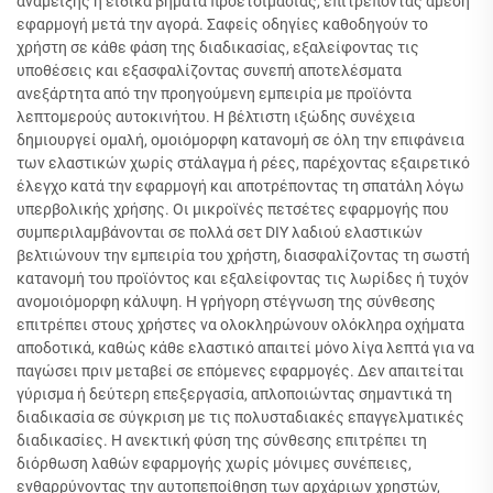
ανάμειξης ή ειδικά βήματα προετοιμασίας, επιτρέποντας άμεση
εφαρμογή μετά την αγορά. Σαφείς οδηγίες καθοδηγούν το
χρήστη σε κάθε φάση της διαδικασίας, εξαλείφοντας τις
υποθέσεις και εξασφαλίζοντας συνεπή αποτελέσματα
ανεξάρτητα από την προηγούμενη εμπειρία με προϊόντα
λεπτομερούς αυτοκινήτου. Η βέλτιστη ιξώδης συνέχεια
δημιουργεί ομαλή, ομοιόμορφη κατανομή σε όλη την επιφάνεια
των ελαστικών χωρίς στάλαγμα ή ρέες, παρέχοντας εξαιρετικό
έλεγχο κατά την εφαρμογή και αποτρέποντας τη σπατάλη λόγω
υπερβολικής χρήσης. Οι μικροϊνές πετσέτες εφαρμογής που
συμπεριλαμβάνονται σε πολλά σετ DIY λαδιού ελαστικών
βελτιώνουν την εμπειρία του χρήστη, διασφαλίζοντας τη σωστή
κατανομή του προϊόντος και εξαλείφοντας τις λωρίδες ή τυχόν
ανομοιόμορφη κάλυψη. Η γρήγορη στέγνωση της σύνθεσης
επιτρέπει στους χρήστες να ολοκληρώνουν ολόκληρα οχήματα
αποδοτικά, καθώς κάθε ελαστικό απαιτεί μόνο λίγα λεπτά για να
παγώσει πριν μεταβεί σε επόμενες εφαρμογές. Δεν απαιτείται
γύρισμα ή δεύτερη επεξεργασία, απλοποιώντας σημαντικά τη
διαδικασία σε σύγκριση με τις πολυσταδιακές επαγγελματικές
διαδικασίες. Η ανεκτική φύση της σύνθεσης επιτρέπει τη
διόρθωση λαθών εφαρμογής χωρίς μόνιμες συνέπειες,
ενθαρρύνοντας την αυτοπεποίθηση των αρχάριων χρηστών,