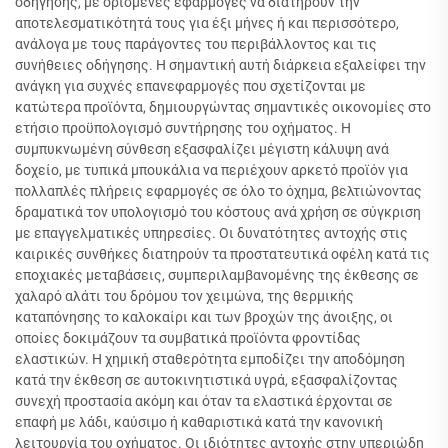
οδήγησης, με ορισμένες εφαρμογές να διατηρούν την
αποτελεσματικότητά τους για έξι μήνες ή και περισσότερο,
ανάλογα με τους παράγοντες του περιβάλλοντος και τις
συνήθειες οδήγησης. Η σημαντική αυτή διάρκεια εξαλείφει την
ανάγκη για συχνές επανεφαρμογές που σχετίζονται με
κατώτερα προϊόντα, δημιουργώντας σημαντικές οικονομίες στο
ετήσιο προϋπολογισμό συντήρησης του οχήματος. Η
συμπυκνωμένη σύνθεση εξασφαλίζει μέγιστη κάλυψη ανά
δοχείο, με τυπικά μπουκάλια να περιέχουν αρκετό προϊόν για
πολλαπλές πλήρεις εφαρμογές σε όλο το όχημα, βελτιώνοντας
δραματικά τον υπολογισμό του κόστους ανά χρήση σε σύγκριση
με επαγγελματικές υπηρεσίες. Οι δυνατότητες αντοχής στις
καιρικές συνθήκες διατηρούν τα προστατευτικά οφέλη κατά τις
εποχιακές μεταβάσεις, συμπεριλαμβανομένης της έκθεσης σε
χαλαρό αλάτι του δρόμου τον χειμώνα, της θερμικής
καταπόνησης το καλοκαίρι και των βροχών της άνοιξης, οι
οποίες δοκιμάζουν τα συμβατικά προϊόντα φροντίδας
ελαστικών. Η χημική σταθερότητα εμποδίζει την αποδόμηση
κατά την έκθεση σε αυτοκινητιστικά υγρά, εξασφαλίζοντας
συνεχή προστασία ακόμη και όταν τα ελαστικά έρχονται σε
επαφή με λάδι, καύσιμο ή καθαριστικά κατά την κανονική
λειτουργία του οχήματος. Οι ιδιότητες αντοχής στην υπεριώδη