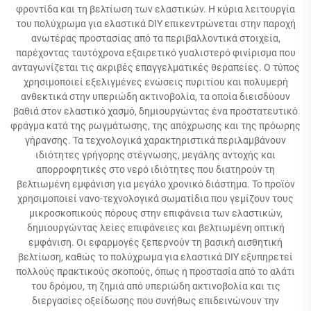
φροντίδα και τη βελτίωση των ελαστικών. Η κύρια λειτουργία
του πολύχρωμα για ελαστικά DIY επικεντρώνεται στην παροχή
ανωτέρας προστασίας από τα περιβαλλοντικά στοιχεία,
παρέχοντας ταυτόχρονα εξαιρετικό γυαλιστερό φινίρισμα που
ανταγωνίζεται τις ακριβές επαγγελματικές θεραπείες. Ο τύπος
χρησιμοποιεί εξελιγμένες ενώσεις πυριτίου και πολυμερή
ανθεκτικά στην υπεριώδη ακτινοβολία, τα οποία διεισδύουν
βαθιά στον ελαστικό χασμό, δημιουργώντας ένα προστατευτικό
φράγμα κατά της ρωγμάτωσης, της απόχρωσης και της πρόωρης
γήρανσης. Τα τεχνολογικά χαρακτηριστικά περιλαμβάνουν
ιδιότητες γρήγορης στέγνωσης, μεγάλης αντοχής και
απορροφητικές στο νερό ιδιότητες που διατηρούν τη
βελτιωμένη εμφάνιση για μεγάλο χρονικό διάστημα. Το προϊόν
χρησιμοποιεί νανο-τεχνολογικά σωματίδια που γεμίζουν τους
μικροσκοπικούς πόρους στην επιφάνεια των ελαστικών,
δημιουργώντας λείες επιφάνειες και βελτιωμένη οπτική
εμφάνιση. Οι εφαρμογές ξεπερνούν τη βασική αισθητική
βελτίωση, καθώς το πολύχρωμα για ελαστικά DIY εξυπηρετεί
πολλούς πρακτικούς σκοπούς, όπως η προστασία από το αλάτι
του δρόμου, τη ζημιά από υπεριώδη ακτινοβολία και τις
διεργασίες οξείδωσης που συνήθως επιδεινώνουν την