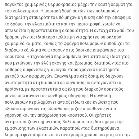
παγεκτές χειμερινές θερμοκρασίες μέχρι την καυτή θερμότητα
του καλοκαιριού. Η μοριακή δομή αυτών των πολυμερών
διατηρεί τη σταθερότητα υπό μηχανική πίεση από την επαφή με
το δρόμο, την ελαστικότητα και την περιστροφή, χωρίς να
απειλείται η προστατευτική ακεραιότητα. Η αντοχή στο λάδι του
δρόμου γίνεται ιδιαίτερα πολύτιμη για χρήστες σε σκληρά
χειμερινά κλίματα, καθώς το φράγμα πολυμερών εμποδίζει τα
διαβρωτικά υλικά να φτάσουν στις βασικές επιφάνειες του
καουτσού. Η τεχνολογία περιλαμβάνει αντιστατικές ιδιότητες
που μειώνουν την έλξη σκόνης και βρωμιάς, διατηρώντας πιο
καθαρές εμφανίσεις για μεγαλύτερα χρονικά διαστήματα
μεταξύ των εφαρμογών. Επαγγελματικές δοκιμές δείχνουν
ανωτερότητα στη διάρκεια σε σύγκριση με ανταγωνιστικά
προϊόντα, με προστατευτικά οφέλη που διαρκούν αρκετούς
μήνες υπό κανονικές συνθήκες οδήγησης. Η σύνθεση
πολυμερών περιλαμβάνει αντιοξειδωτικές ενώσεις που
εξουδετερώνουν τις ελεύθερες ρίζες υπεύθυνες για τη
γήρανση και την απόχρωση του καουτσού. Οι χρήστες
αντιμετωπίζουν σημαντικές βελτιώσεις στη διατήρηση της
εμφάνισης των ελαστικών, παρατηρώντας διατηρούμενα
λαμπερά φινιρίσματα και έντονο μαύρο χρώμα μακριά μετά την