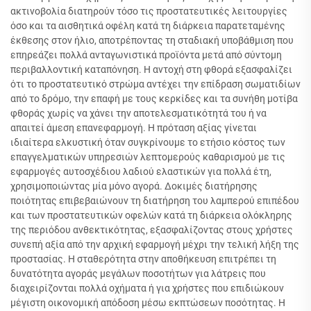
ακτινοβολία διατηρούν τόσο τις προστατευτικές λειτουργίες
όσο και τα αισθητικά οφέλη κατά τη διάρκεια παρατεταμένης
έκθεσης στον ήλιο, αποτρέποντας τη σταδιακή υποβάθμιση που
επηρεάζει πολλά ανταγωνιστικά προϊόντα μετά από σύντομη
περιβαλλοντική καταπόνηση. Η αντοχή στη φθορά εξασφαλίζει
ότι το προστατευτικό στρώμα αντέχει την επίδραση σωματιδίων
από το δρόμο, την επαφή με τους κερκίδες και τα συνήθη μοτίβα
φθοράς χωρίς να χάνει την αποτελεσματικότητά του ή να
απαιτεί άμεση επανεφαρμογή. Η πρόταση αξίας γίνεται
ιδιαίτερα ελκυστική όταν συγκρίνουμε το ετήσιο κόστος των
επαγγελματικών υπηρεσιών λεπτομερούς καθαρισμού με τις
εφαρμογές αυτοσχέδιου λαδιού ελαστικών για πολλά έτη,
χρησιμοποιώντας μία μόνο αγορά. Δοκιμές διατήρησης
ποιότητας επιβεβαιώνουν τη διατήρηση του λαμπερού επιπέδου
και των προστατευτικών οφελών κατά τη διάρκεια ολόκληρης
της περιόδου ανθεκτικότητας, εξασφαλίζοντας στους χρήστες
συνεπή αξία από την αρχική εφαρμογή μέχρι την τελική λήξη της
προστασίας. Η σταθερότητα στην αποθήκευση επιτρέπει τη
δυνατότητα αγοράς μεγάλων ποσοτήτων για λάτρεις που
διαχειρίζονται πολλά οχήματα ή για χρήστες που επιδιώκουν
μέγιστη οικονομική απόδοση μέσω εκπτώσεων ποσότητας. Η