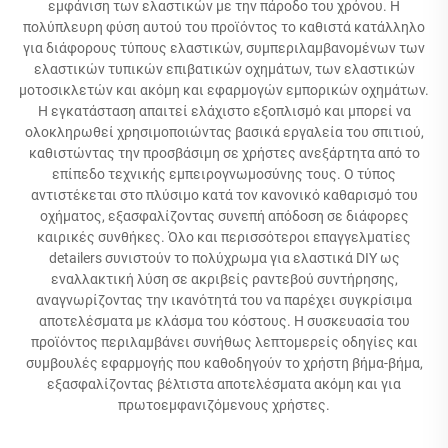
εμφάνιση των ελαστικών με την πάροδο του χρόνου. Η
πολύπλευρη φύση αυτού του προϊόντος το καθιστά κατάλληλο
για διάφορους τύπους ελαστικών, συμπεριλαμβανομένων των
ελαστικών τυπικών επιβατικών οχημάτων, των ελαστικών
μοτοσικλετών και ακόμη και εφαρμογών εμπορικών οχημάτων.
Η εγκατάσταση απαιτεί ελάχιστο εξοπλισμό και μπορεί να
ολοκληρωθεί χρησιμοποιώντας βασικά εργαλεία του σπιτιού,
καθιστώντας την προσβάσιμη σε χρήστες ανεξάρτητα από το
επίπεδο τεχνικής εμπειρογνωμοσύνης τους. Ο τύπος
αντιστέκεται στο πλύσιμο κατά τον κανονικό καθαρισμό του
οχήματος, εξασφαλίζοντας συνεπή απόδοση σε διάφορες
καιρικές συνθήκες. Όλο και περισσότεροι επαγγελματίες
detailers συνιστούν το πολύχρωμα για ελαστικά DIY ως
εναλλακτική λύση σε ακριβείς ραντεβού συντήρησης,
αναγνωρίζοντας την ικανότητά του να παρέχει συγκρίσιμα
αποτελέσματα με κλάσμα του κόστους. Η συσκευασία του
προϊόντος περιλαμβάνει συνήθως λεπτομερείς οδηγίες και
συμβουλές εφαρμογής που καθοδηγούν το χρήστη βήμα-βήμα,
εξασφαλίζοντας βέλτιστα αποτελέσματα ακόμη και για
πρωτοεμφανιζόμενους χρήστες.