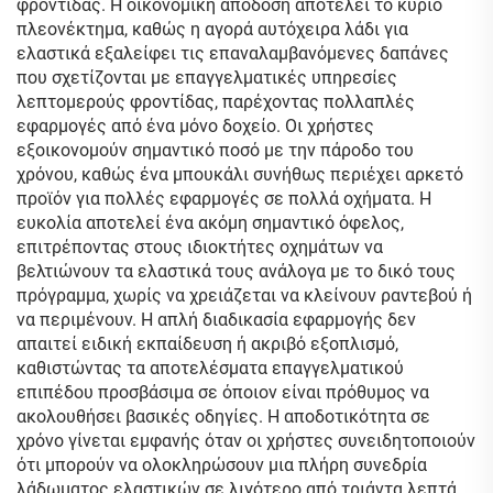
φροντίδας. Η οικονομική απόδοση αποτελεί το κύριο
πλεονέκτημα, καθώς η αγορά αυτόχειρα λάδι για
ελαστικά εξαλείφει τις επαναλαμβανόμενες δαπάνες
που σχετίζονται με επαγγελματικές υπηρεσίες
λεπτομερούς φροντίδας, παρέχοντας πολλαπλές
εφαρμογές από ένα μόνο δοχείο. Οι χρήστες
εξοικονομούν σημαντικό ποσό με την πάροδο του
χρόνου, καθώς ένα μπουκάλι συνήθως περιέχει αρκετό
προϊόν για πολλές εφαρμογές σε πολλά οχήματα. Η
ευκολία αποτελεί ένα ακόμη σημαντικό όφελος,
επιτρέποντας στους ιδιοκτήτες οχημάτων να
βελτιώνουν τα ελαστικά τους ανάλογα με το δικό τους
πρόγραμμα, χωρίς να χρειάζεται να κλείνουν ραντεβού ή
να περιμένουν. Η απλή διαδικασία εφαρμογής δεν
απαιτεί ειδική εκπαίδευση ή ακριβό εξοπλισμό,
καθιστώντας τα αποτελέσματα επαγγελματικού
επιπέδου προσβάσιμα σε όποιον είναι πρόθυμος να
ακολουθήσει βασικές οδηγίες. Η αποδοτικότητα σε
χρόνο γίνεται εμφανής όταν οι χρήστες συνειδητοποιούν
ότι μπορούν να ολοκληρώσουν μια πλήρη συνεδρία
λάδωματος ελαστικών σε λιγότερο από τριάντα λεπτά,