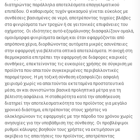
διατηρώντας παράλληλα αποτελέσματα επαγγελματικού
επιπέδου. Ο καθαρισμός τυχόν ψεκασμού γίνεται εύκολος με
συνθέσεις βασισμένες σε νερό, αποτρέποντας τυχαίες βλάβες
στα φινιρίσματα των τροχών ή σε γειτονικές επιφάνειες του
οχήματος. Οι ιδιότητες αυτό-εξομάλυνσης διασφαλίζουν ομαλά,
ομοιόμορφα φινιρίσματα ακόμη και όταν εφαρμόζονται από
απρόπονα χέρια, διορθώνοντας αυτόματα μικρές ασυνέπειες
στην εφαρμογή για βέλτιστα οπτικά αποτελέσματα. Η ανοχή στη
θερμοκρασία επιτρέπει την εφαρμογή σε διάφορες καιρικές
συνθήκες, επεκτείνοντας τις ευκαιρίες χρήσης σε σύγκριση με
προϊόντα που απαιτούν συγκεκριμένες περιβαλλοντικές
παραμέτρους. Η μη τοξική σύνθεση εξασφαλίζει ασφαλή
χειρισμό χωρίς να απαιτούνται εκτεταμένα προστατευτικά
μέσα, αν και συνιστώνται βασικά προληπτικά μέτρα για τη
βέλτιστη ασφάλεια. Η σταθερότητα κατά την αποθήκευση
διατηρεί την αποτελεσματικότητα του προϊόντος για μεγάλο
χρονικό διάστημα, επιτρέποντας στους χρήστες να
ολοκληρώνουν τις εφαρμογές με την πάροδο του χρόνου χωρίς
ανησυχίες για την υποβάθμιση της σύνθεσης. Οι προβλέψιμοι
ρυθμοί κάλυψης βοηθούν τους χρήστες να εκτιμήσουν με
ακρίβεια τις απαιτήσεις του προϊόντος, αποτρέποντας