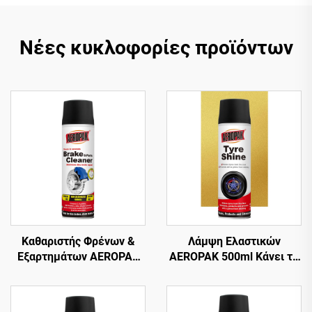
Νέες κυκλοφορίες προϊόντων
Καθαριστής Φρένων &
Λάμψη Ελαστικών
Εξαρτημάτων AEROPAK
AEROPAK 500ml Κάνει τα
500ml Βαλβίδα 360°
Ελαστικά να Φαίνονται
Καθαρισμός σε
Καινούρια 460g
Δευτερόλεπτα για Φρένα
Περιποίηση Ελαστικών