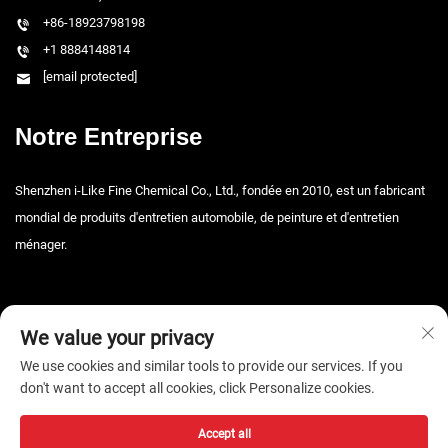
+86-18923798198
+1 8884148814
[email protected]
Notre Entreprise
Shenzhen i-Like Fine Chemical Co., Ltd., fondée en 2010, est un fabricant
mondial de produits d'entretien automobile, de peinture et d'entretien
ménager.
We value your privacy
We use cookies and similar tools to provide our services. If you
don't want to accept all cookies, click Personalize cookies.
Copyright © 2026 Shenzhen i-Like Fine Chemical Co., Ltd. Tous droits
réservés. -
Politique de confidentialité
Accept all