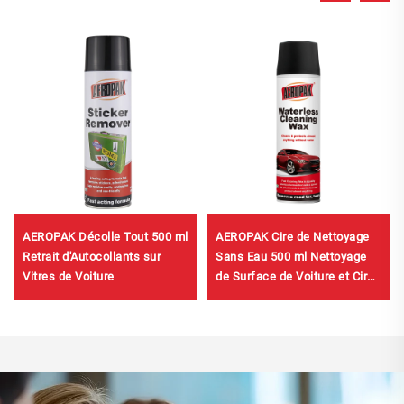
AEROPAK Décolle Tout 500 ml
AEROPAK Cire de Nettoyage
Retrait d'Autocollants sur
Sans Eau 500 ml Nettoyage
Vitres de Voiture
de Surface de Voiture et Cire
pour Carrosserie