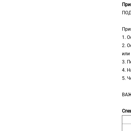
При
ПОД
При
1. 
2. 
или
3. 
4. 
5. 
ВАЖ
Спе