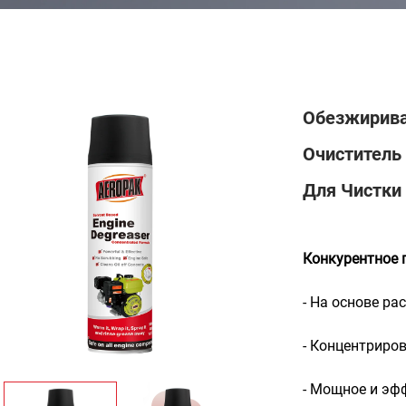
Обезжирива
Очиститель
Для Чистки
Конкурентное 
- На основе ра
- Концентриро
- Мощное и эф