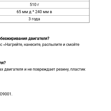
510 г
65 мм д * 240 мм в
3 года
 обезжиривания двигателя?
 «Нагрейте, нанесите, распылите и смойте
ля?
ах двигателя и не повреждает резину, пластик
SO9001.