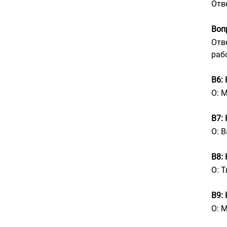
Отв
Воп
Отв
раб
В6:
О: 
В7:
О: 
В8:
О: 
В9:
О: 