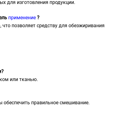
ных для изготовления продукции.
тель
применение
?
о, что позволяет средству для обезжиривания
м?
иком или тканью.
бы обеспечить правильное смешивание.