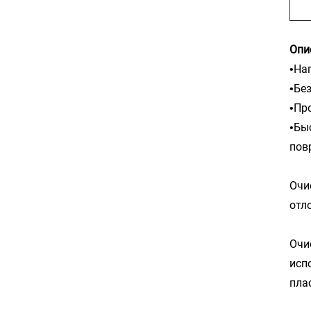
Опи
Наг
•
Без
•
Про
•
Быс
•
пов
Очи
отл
Очи
исп
пла