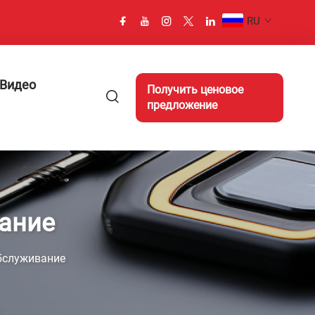
RU
Видео
Получить ценовое
предложение
ание
бслуживание