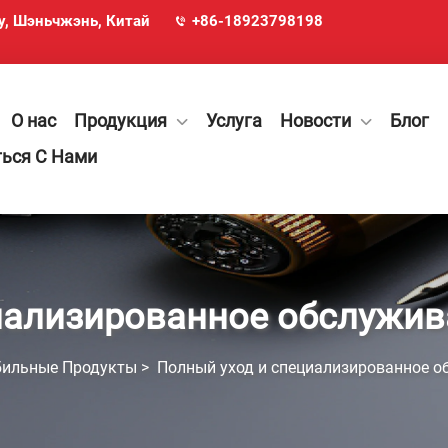
ху, Шэньчжэнь, Китай
+86-18923798198
О нас
Продукция
Услуга
Новости
Блог
ться С Нами
иализированное обслужив
ильные Продукты
>
Полный уход и специализированное о