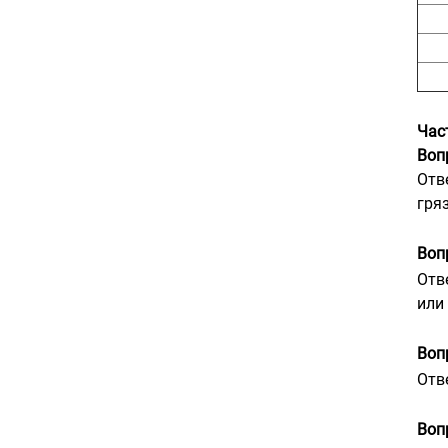
Час
Воп
Отв
гряз
Воп
Отв
или
Воп
Отв
Воп